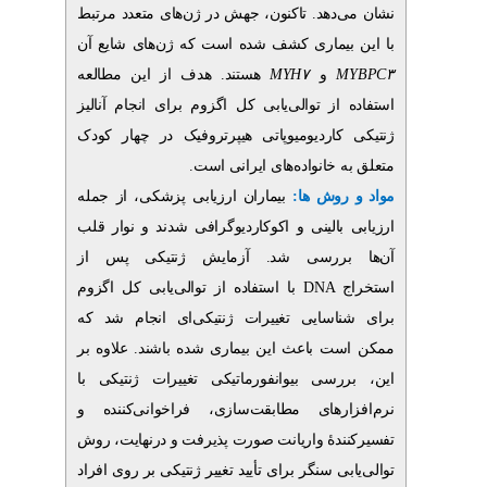
‌دهد. تاکنون، جهش در ژن‌های متعدد مرتبط
ماری
کشف شده است که ژن‌های شایع آن
هستند. هدف از این مطالعه
MYH۷
و
M
از توالی‌یابی کل اگزوم برای انجام آنالیز
کاردیومیوپاتی هیپرتروفیک
در چهار کودک
.
 خانواده‌های ایرانی است
 روش ها
بیماران ارزیابی پزشکی، از جمله
بالینی و اکوکاردیوگرافی شدند و نوار قلب
بررسی شد. آزمایش ژنتیکی پس از
با استفاده از توالی‌یابی کل اگزوم
DNA
اسایی تغییرات ژنتیکی‌ای انجام شد که
ت باعث این بیماری شده باشند. علاوه بر
رسی بیوانفورماتیکی تغییرات ژنتیکی با
ارهای مطابقت‌سازی، فراخوانی‌کننده و
ندۀ واریانت صورت پذیرفت و درنهایت، روش
بی سنگر برای تأیید تغییر ژنتیکی بر روی افراد