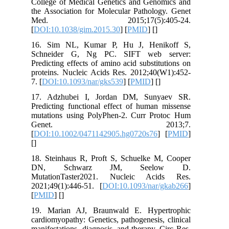
College of Medical Genetics and Geno
the Association for Molecular Patholog
Med. 2015;17(5):405
[
DOI:10.1038/gim.2015.30
] [
PMID
] [
]
16. Sim NL, Kumar P, Hu J, Heni
Schneider G, Ng PC. SIFT web 
Predicting effects of amino acid substit
proteins. Nucleic Acids Res. 2012;40(
7. [
DOI:10.1093/nar/gks539
] [
PMID
] [
]
17. Adzhubei I, Jordan DM, Suny
Predicting functional effect of human 
mutations using PolyPhen-2. Curr Pr
Genet. 2013
[
DOI:10.1002/0471142905.hg0720s76
]
[
]
18. Steinhaus R, Proft S, Schuelke M
DN, Schwarz JM, Seel
MutationTaster2021. Nucleic Aci
2021;49(1):446-51. [
DOI:10.1093/nar/
[
PMID
] [
]
19. Marian AJ, Braunwald E. Hyper
cardiomyopathy: Genetics, pathogenesis,
manifestations, diagnosis, and therapy. 