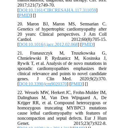
2017;121(7):749-70.
[
DOI:10.1161/CIRCRESAHA.117.311
[
PMID
] [
]
20. Maron BJ, Maron MS, Semsa
Genetics of hypertrophic cardiomyopat
20 years: Clinical perspectives. J
Cardiol. 2012;60(8):70
[
DOI:10.1016/j.jacc.2012.02.068
] [
PMI
21. Franaszczyk M, Truszkow
Chmielewski P, Rydzanicz M, Kosi
Rywik T, et al. Analysis of de novo mut
sporadic cardiomyopathies emphasiz
clinical relevance and points to novel 
genes. J Clin Med. 2020;9(2
[
DOI:10.3390/jcm9020370
] [
PMID
] [
]
22. Wessels MW, Herkert JC, Frohn-Mu
Dalinghaus M, Van Den Wijngaar
Krijger RR, et al. Compound heteroz
homozygous truncating MYBPC3 mu
cause lethal cardiomyopathy with fea
noncompaction and septal defects. E
Genet. 2015;23(7):9