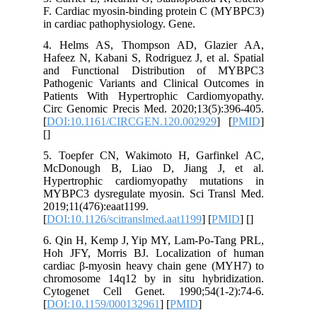
F. Cardiac myosin-binding protein C 
in cardiac pathophysiology. Gene.
4. Helms AS, Thompson AD, Glaz
Hafeez N, Kabani S, Rodriguez J, et al
and Functional Distribution of
Pathogenic Variants and Clinical Out
Patients With Hypertrophic Cardiom
Circ Genomic Precis Med. 2020;13(5):
[
DOI:10.1161/CIRCGEN.120.002929
]
[
]
5. Toepfer CN, Wakimoto H, Garfin
McDonough B, Liao D, Jiang J,
Hypertrophic cardiomyopathy mutat
MYBPC3 dysregulate myosin. Sci Tra
2019;11(476):eaat1199.
[
DOI:10.1126/scitranslmed.aat1199
] [
P
6. Qin H, Kemp J, Yip MY, Lam-Po-T
Hoh JFY, Morris BJ. Localization 
cardiac β-myosin heavy chain gene (
chromosome 14q12 by in situ hybrid
Cytogenet Cell Genet. 1990;54(1-2
[
DOI:10.1159/000132961
] [
PMID
]