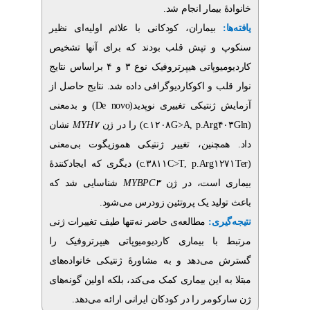
.
بیمار انجام شد
بیماران، کودکانی با علائم اولیه‌ای نظیر
 تپش قلب بودند که برای آنها تشخیص
وپاتی هیپرتروفیک
نوع ۳ و ۴ براساس نتایج
 و اکوکاردیوگرافی داده شد. نتایج حاصل از
و بدمعنی
(De novo)
ژنتیکی تغییری نوپدید
نشان
MYH۷
) را در ژن
c.۱۲۰۸G>A, p.Arg
چنین، تغییر ژنتیکی هموزیگوت بی‌معنی
دیگری که ایجادکنندۀ
(c.۳۸۱۱C>T, p.Arg۱
شناسایی شد که
MYBPC۳
در ژن
 است
.
لید یک پروتئین زودرس می‌شود
یری
مطالعه‌ی حاضر نه‌تنها طیف تغییرات ژنی
ا بیماری کاردیومیوپاتی هیپرتروفیک
را
ی‌دهد و به مشاورۀ ژنتیکی خانواده‌های
 این بیماری کمک می‌کند، بلکه اولین گونه‌های
ومر را در کودکان ایرانی ارائه می‌دهد