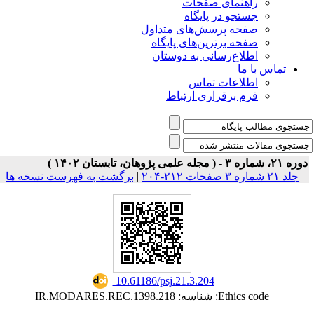
ی صفحات
ر پایگاه
رسش‌های متداول
رین‌های پایگاه
سانی به دوستان
ت تماس
راری ارتباط
برگشت به فهرست نسخه ها
|
‎ 10.61186/psj.21.3.204
Ethi