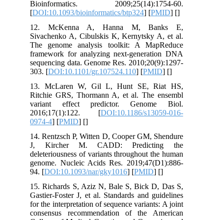
Bioinformatics. 2009;25(14):1
[
DOI:10.1093/bioinformatics/btp324
] [
P
12. McKenna A, Hanna M, Ba
Sivachenko A, Cibulskis K, Kernytsky A
The genome analysis toolkit: A Ma
framework for analyzing next-genera
sequencing data. Genome Res. 2010;20(
303. [
DOI:10.1101/gr.107524.110
] [
PM
13. McLaren W, Gil L, Hunt SE, R
Ritchie GRS, Thormann A, et al. The
variant effect predictor. Genom
2016;17(1):122. [
DOI:10.1186/s13
0974-4
] [
PMID
] [
]
14. Rentzsch P, Witten D, Cooper GM, 
J, Kircher M. CADD: Predicti
deleteriousness of variants throughout 
genome. Nucleic Acids Res. 2019;47(
94. [
DOI:10.1093/nar/gky1016
] [
PMID
]
15. Richards S, Aziz N, Bale S, Bick D
Gastier-Foster J, et al. Standards and g
for the interpretation of sequence variants
consensus recommendation of the A