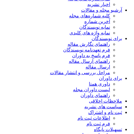
ریه
مقالات
اره‌های مجله
ماره
یسندگان
ژه های کلیدی
ن
 نگارش مقاله
دنامه نویسندگان
خ به داوران
 ارسال مقاله
قاله
ررسی و انتشار مقالات
متا
وران مجله
 داوران
قی
شریه
راک
 ثبت نام
 نام