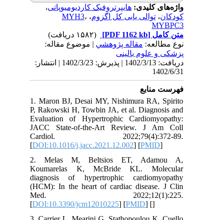
،
هایپرتروفیک کاردیومیوپاتی
ی کلیدی
MYH3
،
،
توالی یابی کل اگزوم
(۱۵۸۲ دریافت)
[PDF 1162 kb]
ل
لعه
مقاله پژوهشي
| موضوع مقاله:
علوم بالینی
دریافت: 1402/3/13 | پذیرش: 1402/3/23 | انتشار:
1
نابع
1. Maron BJ, Desai MY, Nishimura RA,
P, Rakowski H, Towbin JA, et al. Diagn
Evaluation of Hypertrophic Cardiom
JACC State-of-the-Art Review. J 
Cardiol. 2022;79(4):37
[
DOI:10.1016/j.jacc.2021.12.002
] [
PMI
2. Melas M, Beltsios ET, Ada
Koumarelas K, McBride KL. Mo
diagnosis of hypertrophic cardiom
(HCM): In the heart of cardiac disease
Med. 2022;12(1):
[
DOI:10.3390/jcm12010225
] [
PMID
] [
]
3. Carrier L, Mearini G, Stathopoulou 