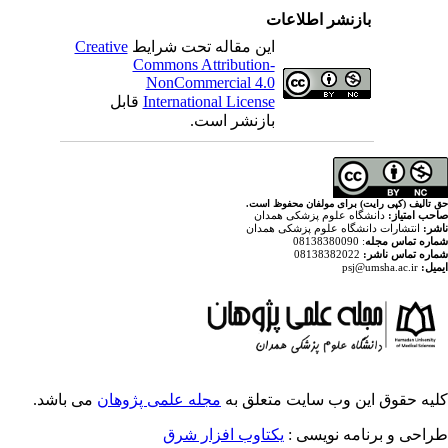
اطلاعات
Creative
این مقاله تحت شرایط
Commons Attribution-
NonCommercial 4.0
قابل
International License
بازنشر است.
ولفان محفوظ است
پزشکی همدان
م پزشکی همدان
ایت متعلق به
مجله علمی پژوهان
می باشد.
ویسی
یکتاوب افزار شرق