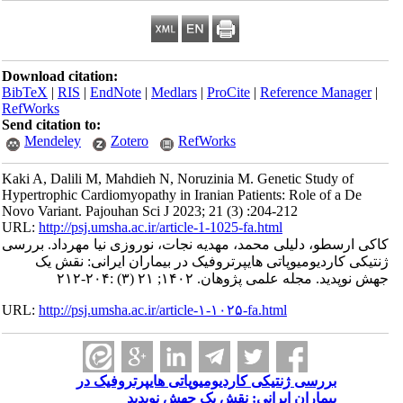
Download citation:
BibTeX
|
RIS
|
EndNote
|
Medlars
|
ProCite
|
Refe
RefWorks
Send citation to:
Mendeley
Zotero
RefWorks
Kaki A, Dalili M, Mahdieh N, Noruzinia M. Genet
Hypertrophic Cardiomyopathy in Iranian Patients:
Novo Variant. Pajouhan Sci J 2023; 21 (3) :204-2
URL:
http://psj.umsha.ac.ir/article-1-1025-fa.html
ی محمد، مهدیه نجات، نوروزی نیا مهرداد. بررسی
اتی هایپرتروفیک در بیماران ایرانی: نقش یک
ن. ۱۴۰۲; ۲۱ (۳) :۲۰۴-۲۱۲
URL:
http://psj.umsha.ac.ir/article-۱-۱۰۲۵-fa.html
تیکی کاردیومیوپاتی هایپرتروفیک در
ایرانی: نقش یک جهش نوپدید