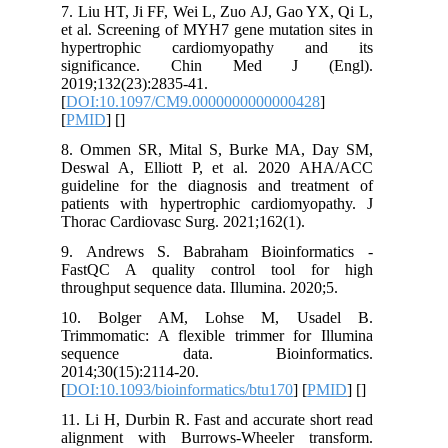
7. Liu HT, Ji FF, Wei L, Zuo AJ, Gao Y
et al. Screening of MYH7 gene mutation
hypertrophic cardiomyopathy 
significance. Chin Med J (
2019;132(23):2835-41.
[
DOI:10.1097/CM9.000000000000042
[
PMID
] [
]
8. Ommen SR, Mital S, Burke MA, 
Deswal A, Elliott P, et al. 2020 
guideline for the diagnosis and trea
patients with hypertrophic cardiomyo
Thorac Cardiovasc Surg. 2021;162(1).
9. Andrews S. Babraham Bioinform
FastQC A quality control tool f
throughput sequence data. Illumina. 2020
10. Bolger AM, Lohse M, Usa
Trimmomatic: A flexible trimmer for 
sequence data. Bioinform
2014;30(15):2114-20.
[
DOI:10.1093/bioinformatics/btu170
] [
P
11. Li H, Durbin R. Fast and accurate s
alignment with Burrows-Wheeler tr