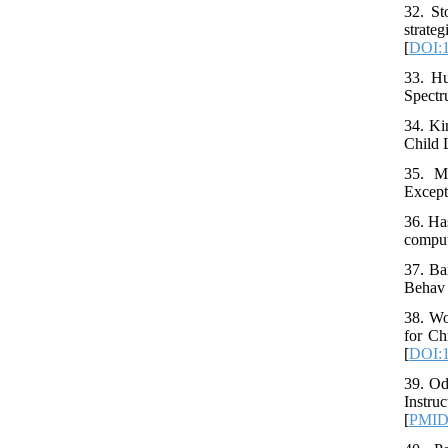
32. St
strat
[
DOI:1
33. Hu
Spectr
34. Ki
Child 
35. Ma
Except
36. Ha
comput
37. Ba
Behav 
38. Wo
for Ch
[
DOI:1
39. Od
Instru
[
PMI