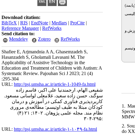
)، مد
)، ت انگلیسی
Download citation:
BibTeX
|
RIS
|
EndNote
|
Medlars
|
ProCite
|
Reference Manager
|
RefWorks
وزش و
Send citation to:
Mendeley
Zotero
RefWorks
وتیسم
Shafiee E, Arjmandnia A A, Ghasemzadeh S,
Hasanzadeh S, Gholamali Lavasani M. The
Applicability of Assistive Technology in the
Education and Treatment of Children with Autism: A
Systematic Review. Pajouhan Sci J 2023; 21 (4)
:295-304
URL:
http://psj.umsha.ac.ir/article-1-1049-fa.html
شفیعی الهام، ارجمندنیا علی اکبر، قاسم زاده
سوگند، حسن زاده سعید، غلامعلی لواسانی مسعود.
کاربردپذیری فناوری کمکی در آموزش و درمان
1. Mae
کودکان مبتلا به طیف اوتیسم: مطالعه‌ی مروری
Spectr
نظام مند. مجله علمی پژوهان. ۱۴۰۲; ۲۱ (۴)
MMWR S
:۲۹۵-۳۰۴
2. Sou
URL:
http://psj.umsha.ac.ir/article-۱-۱۰۴۹-fa.html
do XXV