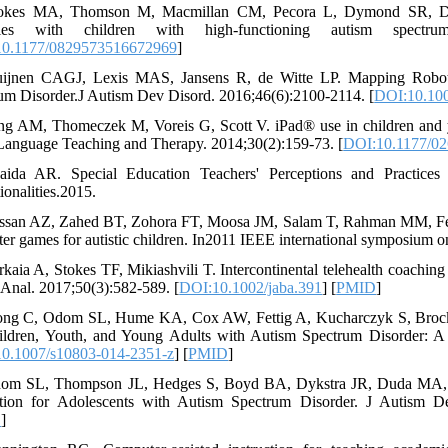
okes MA, Thomson M, Macmillan CM, Pecora L, Dymond SR, Donalds
egies with children with high-functioning autism spectr
0.1177/0829573516672969
]
ijnen CAGJ, Lexis MAS, Jansens R, de Witte LP. Mapping Robots 
um Disorder.J Autism Dev Disord. 2016;46(6):2100-2114. [
DOI:10.100
ng AM, Thomeczek M, Voreis G, Scott V. iPad® use in children and y
Language Teaching and Therapy. 2014;30(2):159-73. [
DOI:10.1177/0
ida AR. Special Education Teachers' Perceptions and Practices 
ionalities.2015.
ssan AZ, Zahed BT, Zohora FT, Moosa JM, Salam T, Rahman MM, Ferd
er games for autistic children. In2011 IEEE international symposium o
rkaia A, Stokes TF, Mikiashvili T. Intercontinental telehealth coaching 
Anal. 2017;50(3):582-589. [
DOI:10.1002/jaba.391
] [
PMID
]
ng C, Odom SL, Hume KA, Cox AW, Fettig A, Kucharczyk S, Brock M
ildren, Youth, and Young Adults with Autism Spectrum Disorder: 
0.1007/s10803-014-2351-z
] [
PMID
]
om SL, Thompson JL, Hedges S, Boyd BA, Dykstra JR, Duda MA, S
ction for Adolescents with Autism Spectrum Disorder. J Autism D
D
]