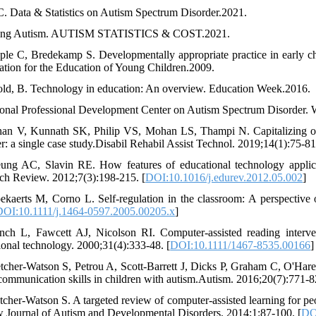
. Data & Statistics on Autism Spectrum Disorder.2021.
ring Autism. AUTISM STATISTICS & COST.2021.
ple C, Bredekamp S. Developmentally appropriate practice in early ch
ation for the Education of Young Children.2009.
old, B. Technology in education: An overview. Education Week.2016.
ional Professional Development Center on Autism Spectrum Disorder.
an V, Kunnath SK, Philip VS, Mohan LS, Thampi N. Capitalizing on 
r: a single case study.Disabil Rehabil Assist Technol. 2019;14(1):75-81
ung AC, Slavin RE. How features of educational technology applicat
ch Review. 2012;7(3):198-215. [
DOI:10.1016/j.edurev.2012.05.002
]
ekaerts M, Corno L. Self‐regulation in the classroom: A perspective
DOI:10.1111/j.1464-0597.2005.00205.x
]
nch L, Fawcett AJ, Nicolson RI. Computer‐assisted reading interven
ional technology. 2000;31(4):333-48. [
DOI:10.1111/1467-8535.00166
]
etcher-Watson S, Petrou A, Scott-Barrett J, Dicks P, Graham C, O'Har
 communication skills in children with autism.Autism. 2016;20(7):771-8
etcher-Watson S. A targeted review of computer-assisted learning for p
 Journal of Autism and Developmental Disorders. 2014;1:87-100. [
DO