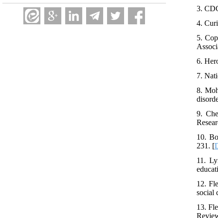
3. CDC
4. Cu
5. Cop
Associ
6. Her
7. Nat
8. Moh
disorde
9. Che
Resear
10. Bo
231. [
11. Ly
educat
12. Fl
social
13. Fl
Review