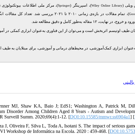
مرکز ملی اطلاعات بیوتکنولوژی (پاب)
(
)، اسپرینگر
)،  ویلی
Springer
Wiley Online Library
تمام مقالات در بازه‌ی زمانی ۲۰۱۰ تا ۲۰۲۱ بررسی شد. تعداد کل مقالا
Goo
کان طیف اوتیسم اثربخش است و می‌توان از این فناوری به‌عنوان ابزاری کمکی در آم
به‌عنوان ابزاری کمک‌آموزشی، در محیط‌های درمانی و آموزشی، برای مبتلایان به طیف ا
الینی
nner MJ, Shaw KA, Baio J; EdS1; Washington A, Patrick M, DiRi
um Disorder Among Children Aged 8 Years - Autism and Developmenta
urveill Summ. 2020;69(4):1-12. [
DOI:10.15585/mmwr.ss6904a1
] [
za J, Oliveira F, Silva L, Toda A, Isotani S. The impact of serious ga
I Workshop de Informática na Escola. 2020 : 459-468. [
DOI:10.5753