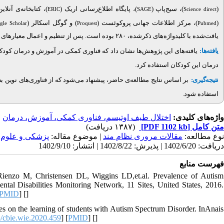
کتابخانه‌ی آنلاین (
)، پایگاه اطلاع‌رسانی اریک (
)، سیج‌پاپ (
(
ERIC
SAGE
Science direct
) و گوگل اسکالر (
)، مرکز اطلاعات جهانی پروکوئست (
(
gle Scholar
Proquest
Pubmed
یافت
شده با کلیدواژه‌های ذکرشده، ۲۸۰ بوده است. پس از تنظیم و اعمال معیارهای ورود و خروج، در نهایت، ۱۲ مقاله به‌طور کامل و دقیق مطالعه شد.
یافته‌ها:
یافته‌های این پژوهش‌ها نشان داد که فناوری کمکی در آموزش و درمان کود
درمان این کودکان استفاده کرد.
نتیجه‌گیری:
بر اساس نتایج مطالعه‌ی حاضر، پیشنهاد می‌شود که از فناوری‌های نوین 
استفاده شود.
واژه‌های کلیدی:
اختلال طیف اوتیسم، فناوری کمکی، آموزش، درمان
(۱۳۸۷ دریافت)
[PDF 1102 kb]
متن کامل
نوع مطالعه:
مقالات مروری نظام مند
| موضوع مقاله:
پزشکی و علوم ب
دریافت: 1402/6/20 | پذیرش: 1402/8/22 | انتشار: 1402/9/10
فهرست منابع
enzo M, Christensen DL, Wiggins LD,et.al. Prevalence of Autism
l Disabilities Monitoring Network, 11 Sites, United States, 2016.
PMID
] [
]
mes on the learning of students with Autism Spectrum Disorder. InAnais
/cbie.wie.2020.459
] [
PMID
] [
]