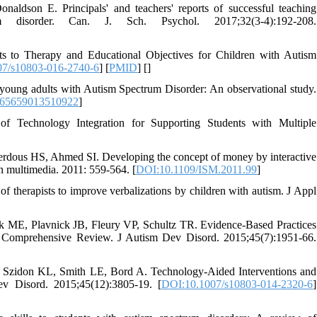
on E. Principals' and teachers' reports of successful teaching
um disorder. Can. J. Sch. Psychol. 2017;32(3-4):192-208.
to Therapy and Educational Objectives for Children with Autism
7/s10803-016-2740-6
] [
PMID
] [
]
oung adults with Autism Spectrum Disorder: An observational study.
265659013510922
]
of Technology Integration for Supporting Students with Multiple
ous HS, Ahmed SI. Developing the concept of money by interactive
n multimedia. 2011: 559-564. [
DOI:10.1109/ISM.2011.99
]
of therapists to improve verbalizations by children with autism. J Appl
E, Plavnick JB, Fleury VP, Schultz TR. Evidence-Based Practices
A Comprehensive Review. J Autism Dev Disord. 2015;45(7):1951-66.
zidon KL, Smith LE, Bord A. Technology-Aided Interventions and
ev Disord. 2015;45(12):3805-19. [
DOI:10.1007/s10803-014-2320-6
]