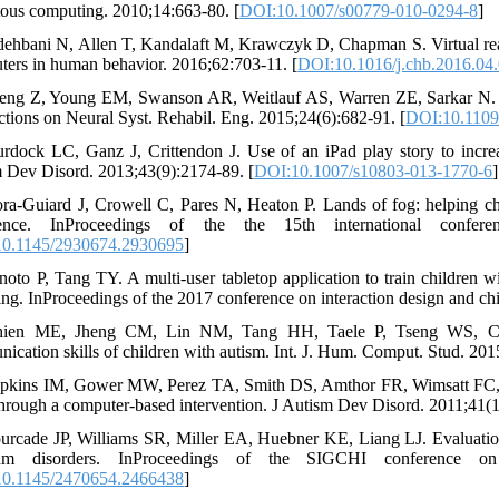
tous computing. 2010;14:663-80. [
DOI:10.1007/s00779-010-0294-8
]
dehbani N, Allen T, Kandalaft M, Krawczyk D, Chapman S. Virtual realit
ers in human behavior. 2016;62:703-11. [
DOI:10.1016/j.chb.2016.04
eng Z, Young EM, Swanson AR, Weitlauf AS, Warren ZE, Sarkar N. Rob
ctions on Neural Syst. Rehabil. Eng. 2015;24(6):682-91. [
DOI:10.110
rdock LC, Ganz J, Crittendon J. Use of an iPad play story to incre
 Dev Disord. 2013;43(9):2174-89. [
DOI:10.1007/s10803-013-1770-6
]
ra-Guiard J, Crowell C, Pares N, Heaton P. Lands of fog: helping chil
ience. InProceedings of the the 15th international confe
0.1145/2930674.2930695
]
noto P, Tang TY. A multi-user tabletop application to train children wi
ing. InProceedings of the 2017 conference on interaction design and ch
hien ME, Jheng CM, Lin NM, Tang HH, Taele P, Tseng WS, Che
ication skills of children with autism. Int. J. Hum. Comput. Stud. 201
pkins IM, Gower MW, Perez TA, Smith DS, Amthor FR, Wimsatt FC, Biasi
rough a computer-based intervention. J Autism Dev Disord. 2011;41(1
urcade JP, Williams SR, Miller EA, Huebner KE, Liang LJ. Evaluation o
rum disorders. InProceedings of the SIGCHI conference 
0.1145/2470654.2466438
]