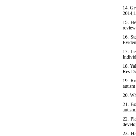
14. Gr
2014;1
15. He
review
16. S
Eviden
17. Le
Indivi
18. Ya
Res De
19. Ro
autism
20. Wh
21. Bo
autism
22. Pl
develo
23. Ha