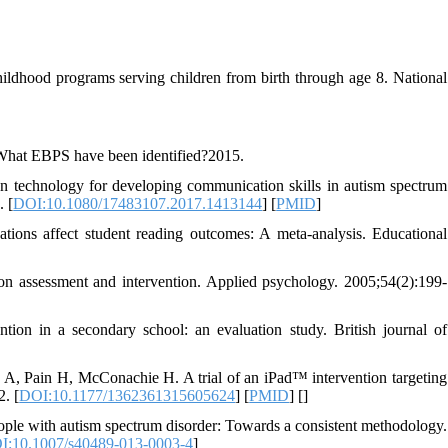
ildhood programs serving children from birth through age 8. National
 What EBPS have been identified?2015.
technology for developing communication skills in autism spectrum
. [
DOI:10.1080/17483107.2017.1413144
] [
PMID
]
ions affect student reading outcomes: A meta-analysis. Educational
 on assessment and intervention. Applied psychology. 2005;54(2):199-
tion in a secondary school: an evaluation study. British journal of
e A, Pain H, McConachie H. A trial of an iPad™ intervention targeting
2. [
DOI:10.1177/1362361315605624
] [
PMID
] [
]
eople with autism spectrum disorder: Towards a consistent methodology.
I:10.1007/s40489-013-0003-4
]