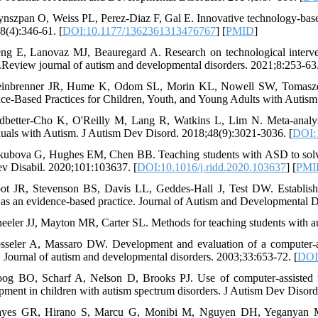
ynszpan O, Weiss PL, Perez-Diaz F, Gal E. Innovative technology-based
8(4):346-61. [
DOI:10.1177/1362361313476767
] [
PMID
]
ng E, Lanovaz MJ, Beauregard A. Research on technological interven
.Review journal of autism and developmental disorders. 2021;8:253-63.
teinbrenner JR, Hume K, Odom SL, Morin KL, Nowell SW, Tomasze
ce-Based Practices for Children, Youth, and Young Adults with Autism.
dbetter-Cho K, O'Reilly M, Lang R, Watkins L, Lim N. Meta-analysi
duals with Autism. J Autism Dev Disord. 2018;48(9):3021-3036. [
DOI:
kubova G, Hughes EM, Chen BB. Teaching students with ASD to solve 
v Disabil. 2020;101:103637. [
DOI:10.1016/j.ridd.2020.103637
] [
PMI
ot JR, Stevenson BS, Davis LL, Geddes-Hall J, Test DW. Establishin
 as an evidence-based practice. Journal of Autism and Developmental D
eeler JJ, Mayton MR, Carter SL. Methods for teaching students with au
sseler A, Massaro DW. Development and evaluation of a computer-an
. Journal of autism and developmental disorders. 2003;33:653-72. [
DOI
oog BO, Scharf A, Nelson D, Brooks PJ. Use of computer-assisted 
pment in children with autism spectrum disorders. J Autism Dev Disord
yes GR, Hirano S, Marcu G, Monibi M, Nguyen DH, Yeganyan M. Int