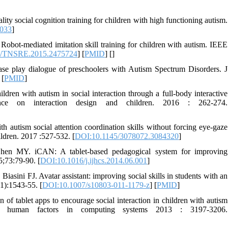
y social cognition training for children with high functioning autism.
.033
]
ot-mediated imitation skill training for children with autism. IEEE
9/TNSRE.2015.2475724
] [
PMID
] [
]
ase play dialogue of preschoolers with Autism Spectrum Disorders. J
 [
PMID
]
dren with autism in social interaction through a full-body interactive
rence on interaction design and children. 2016 : 262-274.
th autism social attention coordination skills without forcing eye-gaze
ildren. 2017 :527-532. [
DOI:10.1145/3078072.3084320
]
n MY. iCAN: A tablet-based pedagogical system for improving
5;73:79-90. [
DOI:10.1016/j.ijhcs.2014.06.001
]
ni FJ. Avatar assistant: improving social skills in students with an
1):1543-55. [
DOI:10.1007/s10803-011-1179-z
] [
PMID
]
f tablet apps to encourage social interaction in children with autism
on human factors in computing systems 2013 : 3197-3206.