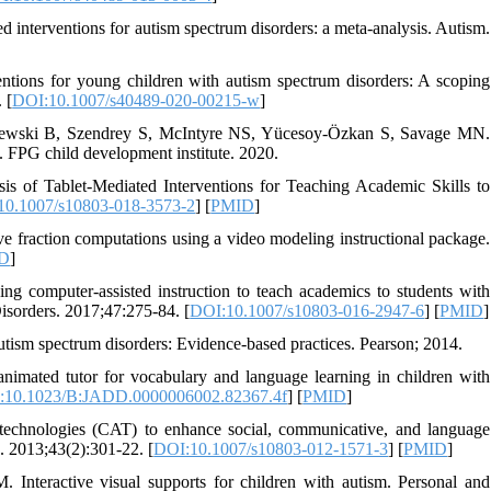
 interventions for autism spectrum disorders: a meta-analysis. Autism.
tions for young children with autism spectrum disorders: A scoping
 [
DOI:10.1007/s40489-020-00215-w
]
wski B, Szendrey S, McIntyre NS, Yücesoy-Özkan S, Savage MN.
 FPG child development institute. 2020.
s of Tablet-Mediated Interventions for Teaching Academic Skills to
10.1007/s10803-018-3573-2
] [
PMID
]
fraction computations using a video modeling instructional package.
D
]
g computer-assisted instruction to teach academics to students with
isorders. 2017;47:275-84. [
DOI:10.1007/s10803-016-2947-6
] [
PMID
]
tism spectrum disorders: Evidence-based practices. Pearson; 2014.
imated tutor for vocabulary and language learning in children with
:10.1023/B:JADD.0000006002.82367.4f
] [
PMID
]
technologies (CAT) to enhance social, communicative, and language
. 2013;43(2):301-22. [
DOI:10.1007/s10803-012-1571-3
] [
PMID
]
eractive visual supports for children with autism. Personal and