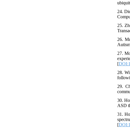
ubiqui
24. Di
Comput
25. Zh
Transa
26. Mu
Autism
27. Mo
exper
[
DOI:1
28. Wi
follow
29. C
commun
30. Ho
ASD th
31. Ho
spect
[
DOI:1