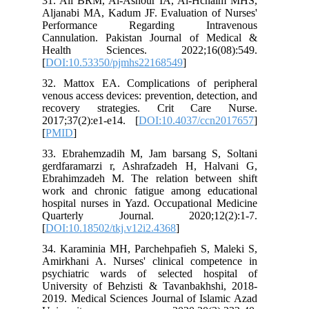
31. Ali BRM, Al-Ashour IA, Al-Hch
Aljanabi MA, Kadum JF. Evaluation of
Performance Regarding Intra
Cannulation. Pakistan Journal of M
Health Sciences. 2022;16(08
[
DOI:10.53350/pjmhs22168549
]
32. Mattox EA. Complications of pe
venous access devices: prevention, detec
recovery strategies. Crit Care
2017;37(2):e1-e14. [
DOI:10.4037/ccn
[
PMID
]
33. Ebrahemzadih M, Jam barsang S,
gerdfaramarzi r, Ashrafzadeh H, Ha
Ebrahimzadeh M. The relation betwe
work and chronic fatigue among edu
hospital nurses in Yazd. Occupational 
Quarterly Journal. 2020;12(2
[
DOI:10.18502/tkj.v12i2.4368
]
34. Karaminia MH, Parchehpafieh S, M
Amirkhani A. Nurses' clinical compe
psychiatric wards of selected hos
University of Behzisti & Tavanbakhsh
2019. Medical Sciences Journal of Isla