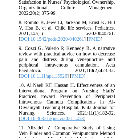
Satisfaction in Nurses' Psychological O
Organizational Culture Manag
2022;20(2):375-99.
8. Romito B, Jewell J, Jackson M, Erns
V, Hsu B, et al. Child life services. Pe
2021;147(1) :e202004
[
DOI:10.1542/peds.2020-040261
] [
PMI
9. Cozzi G, Valerio P, Kennedy R. A n
review with practical advice on how to
pain and distress during venepunc
peripheral intravenous cannulatio
Paediatrica. 2021;110(2):4
[
DOI:10.1111/apa.15526
] [
PMID
]
10. Al-Naeli KF, Hassan H. Effectivene
Interventional Program on Nursing
Practices toward Prevention of Pe
Intravenous Cannula Complications
Diwaniyah Teaching Hospital. Kufa Jou
Nursing Sciences. 2021;11(1):
[
DOI:10.36321/kjns.vi20211.458
]
11. Alizadeh Z. Comparative Study 
Vein Finder and Common Venipunctur