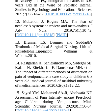
in Anxiety and Psychological Indicator
years Old in the Ward of Pediatric I
Studies in Psychology and Educational 
2021;7(2):214-25. [
DOI:10.30935/ejmet
12. McLenon J, Rogers MA. The 
needles: A systematic review and meta‐an
Adv Nurs. 2019;75(1):3
[
DOI:10.1111/jan.13818
] [
PMID
]
13. Brunner LS. Brunner and Sud
Textbook of Medical Surgical Nursing. 
Philadelphia:Lippincott Will
Wilkins.2010.
14. Rastgarian A, Saniejahromi MS, Sad
Kalani N, Eftekharian F, Damshenas MH
The impact of different methods of distr
pain of venipuncture: a case study in chi
years old. medical journal of mashhad u
of medical sciences. 2020;62(6):1812-22
15. Sayed YM, Mohamed SA-R, Abolw
Assessment of Pain Intensity among Pr
age Children during Venipuncture
Scientific Nursing Journal. 2020;8(1
[
DOI:10.21608/msnj.2020.188041
]