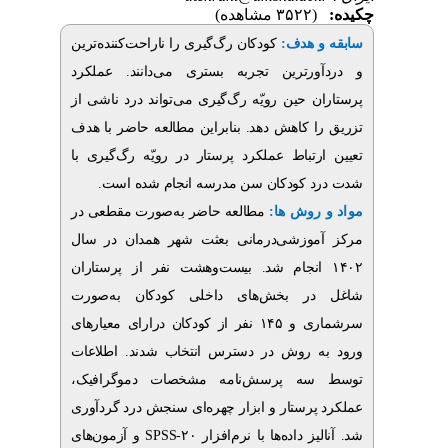
(۳۵۲۲ مشاهده)
گیری را ناراحت‌کننده‌ترین
کودکان رگ
:
 هدف
ورترین تجربه بستری می
دانند. عملکرد
 حین رویّه‌ رگ
گیری می
تواند درد ناشی از
ا کاهش دهد. بنابراین مطالعه حاضر با هدف
تباط عملکرد پرستار در رویّه‌ رگ‌گیری با
د کودکان سن مدرسه انجام شده است
 روش ها
مطالعه حاضر به
صورت مقطعی در
وزشی‌درمانی بعثت شهر همدان در سال
۱۴۰۲ جام شد. بیست‌وهشت نفر از پرستاران
در بخش
های داخلی کودکان به
صورت
سرشماری و ۱۴۵ نفر از کودکان درارای معیارهای
 روش در دسترس انتخاب شدند. اطلاعات
سه پرسش‌نامه مشخصات دموگرافیک
رستار و ابزار چهره
ای سنجش درد گردآوری
های
و آزمون
SPSS-۲۰
ها با نرم‌افزار
ز داده