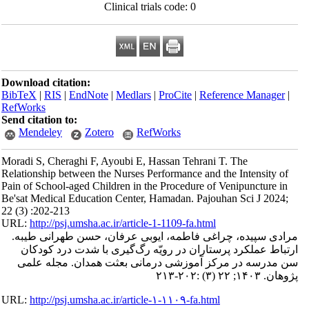
Clinical trials code: 0
Download citation:
BibTeX
|
RIS
|
EndNote
|
Medlars
|
ProCite
|
Refe
RefWorks
Send citation to:
Mendeley
Zotero
RefWorks
Moradi S, Cheraghi F, Ayoubi E, Hassan Tehrani 
Relationship between the Nurses Performance and 
Pain of School-aged Children in the Procedure of
Be'sat Medical Education Center, Hamadan. Pajou
22 (3) :202-213
URL:
http://psj.umsha.ac.ir/article-1-1109-fa.html
راغی فاطمه، ایوبی عرفان، حسن طهرانی طیبه
تاران در رویّه‌ رگ‌گیری با شدت درد کودکان
ز آموزشی درمانی بعثت همدان. مجله علمی
URL:
http://psj.umsha.ac.ir/article-۱-۱۱۰۹-fa.html