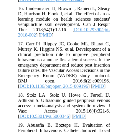
16. Lindenmaier TJ, Brown J, Ranieri L
D, Harrison H, Flook J, et al. The effect
learning module on health sciences s
venipuncture skill development. Can 
Ther. 2018;54(1):12-16. [
DOI:10.293
2018-002
] [
PMID
]
17. Carr PJ, Rippey JC, Cooke ML, B
Murray K, Higgins NS, et al. Developm
clinical prediction rule to improve pe
intravenous cannulae first attempt succe
emergency department and reduce post i
failure rates: the Vascular Access Decisio
Emergency Room (VADER) study pr
BMJ open. 2016;6(2):e00
[
DOI:10.1136/bmjopen-2015-009196
] [
18. Stolz LA, Stolz U, Howe C, Far
Adhikari S. Ultrasound-guided peripher
access: a meta-analysis and systematic 
Vasc Access. 2015;16(4):
[
DOI:10.5301/jva.5000346
] [
PMID
]
19. Abusafia B, Boztepe H. Evalua
Peripheral Intravenous Catheter-Induc