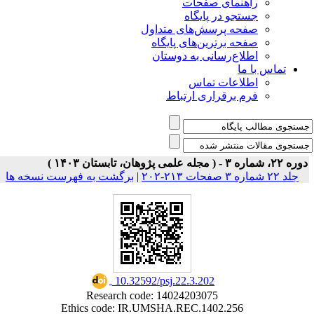
ی صفحات
ر پایگاه
رسش‌های متداول
رین‌های پایگاه
سانی به دوستان
ت تماس
راری ارتباط
برگشت به فهرست نسخه ها
|
‎ 10.32592/psj.22.3.202
Research code: 14024203075
Ethics code: IR.UMSHA.REC.1402