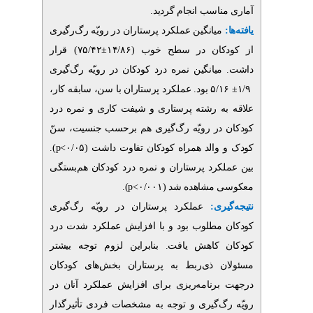
ناسب انجام گردید
میانگین عملکرد پرستاران در رویّه‌ رگ
رگیری
۷۵/۴۲) قرار
±
ان در سطح خوب (۱۴/۸۶
انگین نمره درد کودکان در رویّه‌ رگ
گیری
۵/۱۶ بود. عملکرد پرستاران با سن، سابقه کار،
ه رشته پرستاری و شیفت کاری و نمره درد
ر رویّه‌ رگ
گیری هم برحسب جنسیت، سنّ
).
p
والد همراه کودکان تفاوت داشت (۰/۰۵
کرد پرستاران و نمره درد کودکان هم‌بستگی
).
p
شاهده شد (۰/۰۰۱
یری
عملکرد پرستاران در رویّه‌ رگ
گیری
مطلوب بود و با افزایش عملکرد شدت درد
کاهش یافت. بنابراین لزوم توجه بیشتر
ن ذی‌ربط به پرستاران بخش
های کودکان
رنامه‌ریزی برای افزایش عملکرد آنان در
گ
گیری و توجه به مشخصات فردی تأثیرگذار