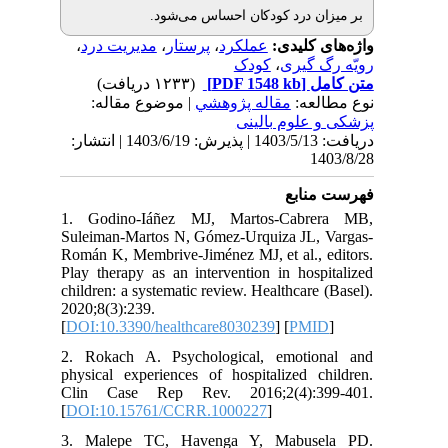
ان درد کودکان احساس می‌شود
،
مدیریت درد
،
پرستار
،
عملکرد
ی کلیدی
کودک
،
 گیری
(۱۲۳۳ دریافت)
[PDF 1548 kb]
ل
لعه
مقاله پژوهشي
| موضوع مقاله:
علوم بالینی
دریافت: 1403/5/13 | پذیرش: 1403/6/19 | انتشار:
1
نابع
1. Godino-Iáñez MJ, Martos-Cabr
Suleiman-Martos N, Gómez-Urquiza JL,
Román K, Membrive-Jiménez MJ, et al., 
Play therapy as an intervention in hos
children: a systematic review. Healthcare
2020;8(3):239.
[
DOI:10.3390/healthcare8030239
] [
PM
2. Rokach A. Psychological, emoti
physical experiences of hospitalized c
Clin Case Rep Rev. 2016;2(4):3
[
DOI:10.15761/CCRR.1000227
]
3. Malepe TC, Havenga Y, Mabus