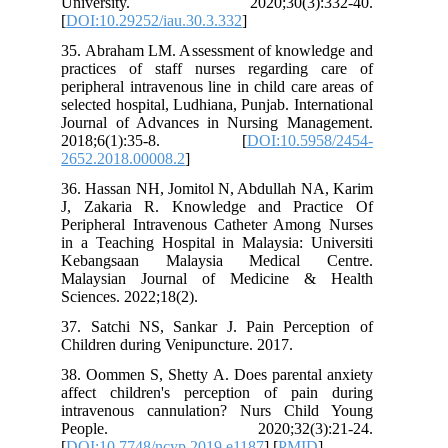
University. 2020;30(3):3
[
DOI:10.29252/iau.30.3.332
]
35. Abraham LM. Assessment of knowl
practices of staff nurses regarding
peripheral intravenous line in child care
selected hospital, Ludhiana, Punjab. Inte
Journal of Advances in Nursing Man
2018;6(1):35-8. [
DOI:10.59
2652.2018.00008.2
]
36. Hassan NH, Jomitol N, Abdullah N
J, Zakaria R. Knowledge and Prac
Peripheral Intravenous Catheter Amon
in a Teaching Hospital in Malaysia: Un
Kebangsaan Malaysia Medical 
Malaysian Journal of Medicine &
Sciences. 2022;18(2).
37. Satchi NS, Sankar J. Pain Perce
Children during Venipuncture. 2017.
38. Oommen S, Shetty A. Does parental
affect children's perception of pai
intravenous cannulation? Nurs Chi
People. 2020;32(3):2
[
DOI:10.7748/ncyp.2019.e1187
] [
PMID