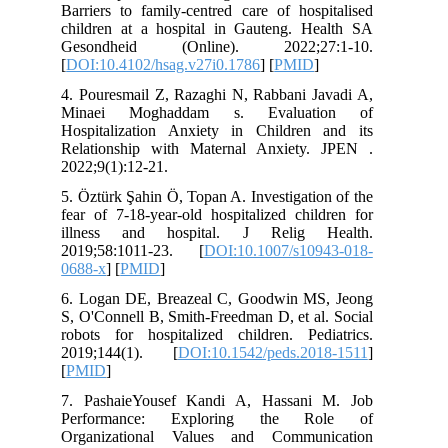
Barriers to family-centred care of hos
children at a hospital in Gauteng. H
Gesondheid (Online). 2022;27
[
DOI:10.4102/hsag.v27i0.1786
] [
PMID
4. Pouresmail Z, Razaghi N, Rabbani J
Minaei Moghaddam s. Evaluat
Hospitalization Anxiety in Children
Relationship with Maternal Anxiety
2022;9(1):12-21.
5. Öztürk Şahin Ö, Topan A. Investigati
fear of 7-18-year-old hospitalized chi
illness and hospital. J Relig 
2019;58:1011-23. [
DOI:10.1007/s10
0688-x
] [
PMID
]
6. Logan DE, Breazeal C, Goodwin M
S, O'Connell B, Smith-Freedman D, et a
robots for hospitalized children. Ped
2019;144(1). [
DOI:10.1542/peds.20
[
PMID
]
7. PashaieYousef Kandi A, Hassani
Performance: Exploring the R
Organizational Values and Commun