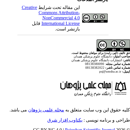
Creative
این مقاله تحت شرایط
Commons Attribution-
NonCommercial 4.0
قابل
International License
بازنشر است.
ولفان محفوظ است
پزشکی همدان
م پزشکی همدان
ایت متعلق به
مجله علمی پژوهان
می باشد.
ویسی
یکتاوب افزار شرق
Pajouhan Scien