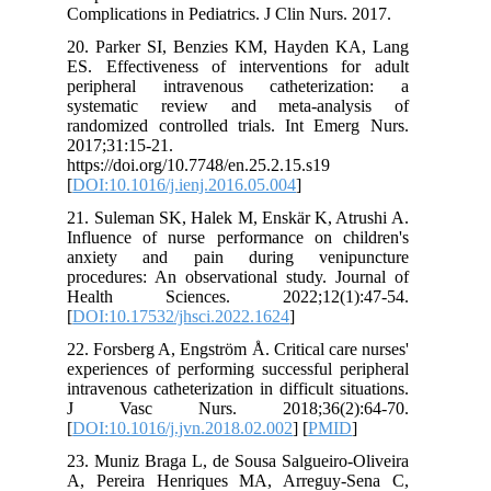
Complications in Pediatrics. J Clin Nurs
20. Parker SI, Benzies KM, Hayden 
ES. Effectiveness of interventions f
peripheral intravenous catheteriz
systematic review and meta-anal
randomized controlled trials. Int Eme
2017;31:15-21.
https://doi.org/10.7748/en.25.2.15.s19
[
DOI:10.1016/j.ienj.2016.05.004
]
21. Suleman SK, Halek M, Enskär K, At
Influence of nurse performance on ch
anxiety and pain during venip
procedures: An observational study. Jo
Health Sciences. 2022;12(1):
[
DOI:10.17532/jhsci.2022.1624
]
22. Forsberg A, Engström Å. Critical car
experiences of performing successful p
intravenous catheterization in difficult si
J Vasc Nurs. 2018;36(2):
[
DOI:10.1016/j.jvn.2018.02.002
] [
PMI
23. Muniz Braga L, de Sousa Salgueiro-
A, Pereira Henriques MA, Arreguy-