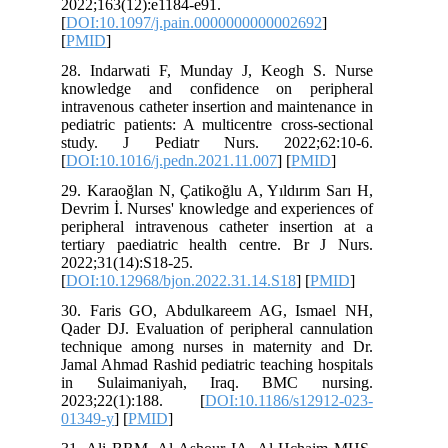
2022;163(12):e1184-e91.
[
DOI:10.1097/j.pain.000000000000269
[
PMID
]
28. Indarwati F, Munday J, Keogh 
knowledge and confidence on per
intravenous catheter insertion and maint
pediatric patients: A multicentre cross-
study. J Pediatr Nurs. 2022;6
[
DOI:10.1016/j.pedn.2021.11.007
] [
PM
29. Karaoğlan N, Çatikoğlu A, Yıldırım
Devrim İ. Nurses' knowledge and experi
peripheral intravenous catheter insert
tertiary paediatric health centre. Br
2022;31(14):S18-25.
[
DOI:10.12968/bjon.2022.31.14.S18
] [
30. Faris GO, Abdulkareem AG, Ism
Qader DJ. Evaluation of peripheral can
technique among nurses in maternity
Jamal Ahmad Rashid pediatric teaching 
in Sulaimaniyah, Iraq. BMC n
2023;22(1):188. [
DOI:10.1186/s12
01349-y
] [
PMID
]