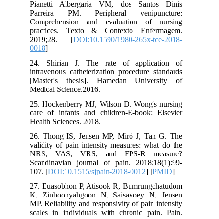
Pianetti Albergaria VM, dos Santo
Parreira PM. Peripheral venipu
Comprehension and evaluation of 
practices. Texto & Contexto Enfe
2019;28. [
DOI:10.1590/1980-265x-t
0018
]
24. Shirian J. The rate of applic
intravenous catheterization procedure 
[Master's thesis]. Hamedan Univer
Medical Science.2016.
25. Hockenberry MJ, Wilson D. Wong's
care of infants and children-E-book: 
Health Sciences. 2018.
26. Thong IS, Jensen MP, Miró J, Ta
validity of pain intensity measures: wh
NRS, VAS, VRS, and FPS-R me
Scandinavian journal of pain. 2018;1
107. [
DOI:10.1515/sjpain-2018-0012
] [
27. Euasobhon P, Atisook R, Bumrung
K, Zinboonyahgoon N, Saisavoey N,
MP. Reliability and responsivity of pain 
scales in individuals with chronic pai