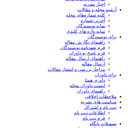
ریه
مقالات
اره‌های مجله
ماره
یسندگان
ژه های کلیدی
ن
 نگارش مقاله
دنامه نویسندگان
خ به داوران
 ارسال مقاله
قاله
ررسی و انتشار مقالات
متا
وران مجله
 داوران
قی
شریه
راک
 ثبت نام
 نام