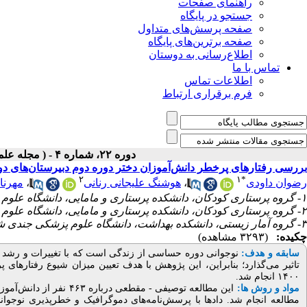
راهنمای صفحات
جستجو در پایگاه
صفحه پرسش‌های متداول
صفحه برترین‌های پایگاه
اطلاع‌رسانی به دوستان
تماس با ما
اطلاعات تماس
فرم برقراری ارتباط
دوره ۲۲، شماره ۴ - ( مجله علمی پژوهان، پاییز ۱۴۰۳ )
بررسی رفتارهای پرخطر دانش‌آموزان دختر دوره‌ دوم دبیرستان‌های دولت
۲
۱
*
مهرنا
،
هوشنگ علیجانی رنانی
،
رضوان داودی
۱- گروه پرستاری کودکان، دانشکده پرستاری و مامایی، دانشگاه علوم پزشکی جندی شاپور اهواز، اهواز، ایران ،
۲- گروه پرستاری کودکان، دانشکده پرستاری و مامایی، دانشگاه علوم پزشکی جندی شاپور اهواز، اهواز، ایران
۳- گروه آمار زیستی، دانشکده بهداشت، دانشگاه علوم پزشکی جندی شاپور اهواز، اهواز، ایران
چکیده:
(۳۲۹۳ مشاهده)
نوجوانی دوره حساسی از زندگی است که با تغییرات و رشد س
:
سابقه و هدف
تاثیر می‌گذارد؛ بنابراین، این پژوهش با هدف تعیین میزان شیوع رفتارهای 
۱۴۰۰ انجام شد.
مواد و روش ها:
این مطالعه توصیفی - مقط
مطالعه انجام شد. داد‌ها با پرسش‌نامه‌های دموگرافیک و خطرپذیری نوجوا (