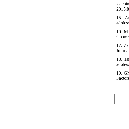
teachi
2015;8
15. Za
adoles
16. Ma
Chamra
17. Za
Journa
18. Ts
adoles
19. Gh
Factor