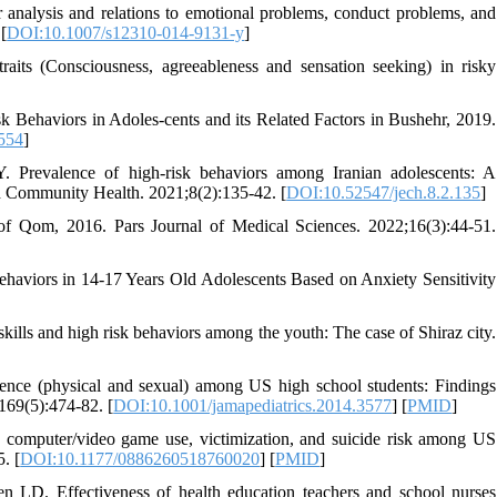
nalysis and relations to emotional problems, conduct problems, and
[
DOI:10.1007/s12310-014-9131-y
]
raits (Consciousness, agreeableness and sensation seeking) in risky
 Behaviors in Adoles-cents and its Related Factors in Bushehr, 2019.
.554
]
Prevalence of high-risk behaviors among Iranian adolescents: A
d Community Health. 2021;8(2):135-42. [
DOI:10.52547/jech.8.2.135
]
 of Qom, 2016. Pars Journal of Medical Sciences. 2022;16(3):44-51.
haviors in 14-17 Years Old Adolescents Based on Anxiety Sensitivity
kills and high risk behaviors among the youth: The case of Shiraz city.
nce (physical and sexual) among US high school students: Findings
169(5):474-82. [
DOI:10.1001/jamapediatrics.2014.3577
] [
PMID
]
computer/video game use, victimization, and suicide risk among US
. [
DOI:10.1177/0886260518760020
] [
PMID
]
D. Effectiveness of health education teachers and school nurses