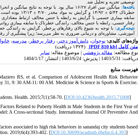
توصیفی تجزیه ‌و تحلیل شد.
یافته‌ها:
میانگین سن افراد ۱۶/۲۷ سال بود. با توجه به نتا
خطرناک ۵/۴۴ ± ۴/۹۲
سابقه بیماری جسمی با گرایش به رابطه با جنس مخالف ارتباط معنا‌داری وجو
رفتار جنسی، رابطه با جنس مخالف، رانندگی خطرناک با سابقه بیماری روانی و ف
نتیجه‌گیری:
با توجه به شیوع بالای رفتارهای پرخطر، گرایش به رانندگی خط،
آموزشی، مشاوره‌ای و درمانی ضروری به نظر می‌رسد؛ زیرا پیشگیری از رفتا.
خانوا
،
مدرسه
،
رفتار پرخطر
،
دانش‌آموز دختر
،
نوجوان
واژه‌های کلیدی:
(۱۳۲۴ دریافت)
[PDF 810 kb]
متن کامل
نوع مطالعه:
مقاله پژوهشي
| موضوع مقاله:
سایر
دریافت: 1403/5/31 | پذیرش: 1403/6/24 | انتشار: 1404/1/17
فهرست منابع
aziero RS, et al. Comparison of Adolescent Health Risk Behavior
y 31, 9: 30 AM-11: 00 AM. Medicine & Science in Sports & Exercise.
udents. Health. 2015;7(1):58-70. [
DOI:10.4236/health.2015.71008
]
ctors Related to Puberty Health in Male Students in the First Year of
el: A Cross-sectional Study. International Journal Of Preventive And
tors associated to high risk behaviors in sanandaj city students based
tion. 2019;6(4):393-402. [
DOI:10.30699/acadpub.ijhehp.6.4.393
]