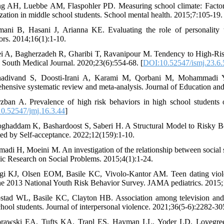
g AH, Luebbe AM, Flaspohler PD. Measuring school climate: Factor a
ization in middle school students. School mental health. 2015;7:105-19. 
mani B, Hasani J, Arianna KE. Evaluating the role of personality t
ors. 2014;16(1):1-10.
ei A, Bagherzadeh R, Gharibi T, Ravanipour M. Tendency to High-Risk
n South Medical Journal. 2020;23(6):554-68. [
DOI:10.52547/ismj.23.6
adivand S, Doosti-Irani A, Karami M, Qorbani M, Mohammadi Y. 
hensive systematic review and meta-analysis. Journal of Education an
zban A. Prevalence of high risk behaviors in high school students
0.52547/jmj.16.3.44
]
ghaddam K, Bashardoost S, Saberi H. A Structural Model to Risky Be
ed by Self-acceptance. 2022;12(159):1-10.
madi H, Moeini M. An investigation of the relationship between social s
gic Research on Social Problems. 2015;4(1):1-24.
gi KJ, Olsen EOM, Basile KC, Vivolo-Kantor AM. Teen dating viole
he 2013 National Youth Risk Behavior Survey. JAMA pediatrics. 2015;
stad WL, Basile KC, Clayton HB. Association among television and 
chool students. Journal of interpersonal violence. 2021;36(5-6):2282-305
rawski EA, Tufts KA, Trapl ES, Hayman LL, Yoder LD, Lovegreen L