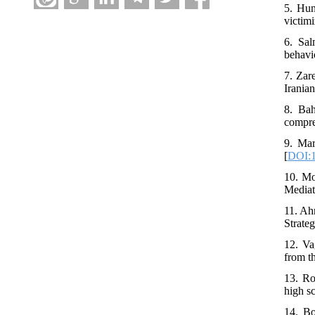
5. Hun
victim
6. Sal
behavi
7. Zar
Irania
8. Bah
compre
9. Mar
[
DOI:1
10. Mo
Mediat
11. Ah
Strate
12. Va
from t
13. Ro
high s
14. Bo