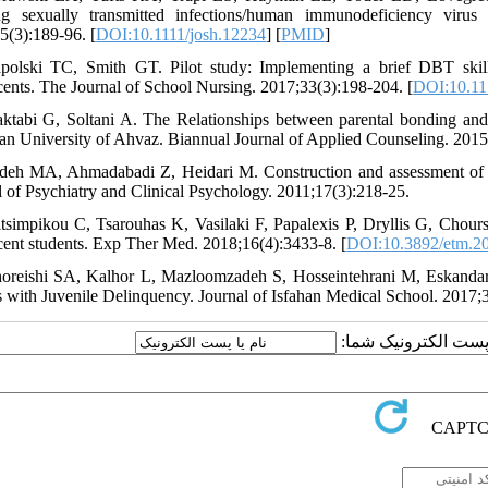
ng sexually transmitted infections/human immunodeficiency viru
5(3):189-96. [
DOI:10.1111/josh.12234
] [
PMID
]
polski TC, Smith GT. Pilot study: Implementing a brief DBT skill
cents. The Journal of School Nursing. 2017;33(3):198-204. [
DOI:10.1
ktabi G, Soltani A. The Relationships between parental bonding and
n University of Ahvaz. Biannual Journal of Applied Counseling. 2015
deh MA, Ahmadabadi Z, Heidari M. Construction and assessment of psy
l of Psychiatry and Clinical Psychology. 2011;17(3):218-25.
itsimpikou C, Tsarouhas K, Vasilaki F, Papalexis P, Dryllis G, Chours
cent students. Exp Ther Med. 2018;16(4):3433-8. [
DOI:10.3892/etm.2
oreishi SA, Kalhor L, Mazloomzadeh S, Hosseintehrani M, Eskandari
s with Juvenile Delinquency. Journal of Isfahan Medical School. 2017;
یا پست الکترونیک شما