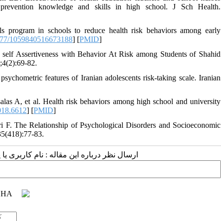
s prevention knowledge and skills in high school. J Sch Health.
s program in schools to reduce health risk behaviors among early
177/1059840516673188
] [
PMID
]
 self Assertiveness with Behavior At Risk among Students of Shahid
;4(2):69-82.
chometric features of Iranian adolescents risk-taking scale. Iranian
alas A, et al. Health risk behaviors among high school and university
018.6612
] [
PMID
]
 F. The Relationship of Psychological Disorders and Socioeconomic
35(418):77-83.
ارسال نظر درباره این مقاله : نام کاربری :