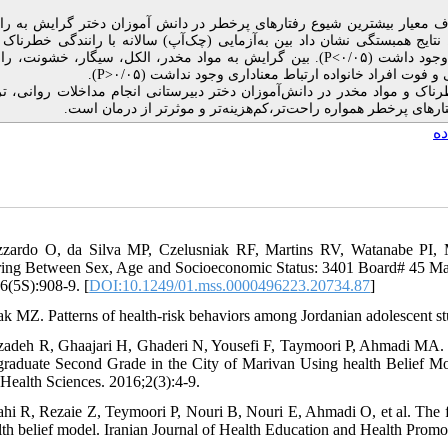
یج میانگین و انحراف معیار بیشترین شیوع رفتارهای پرخطر در دانش آموزان دختر گرایش به ر
۱ و گرایش به مواد مخدر ۴/۷۰ ± ۱۳/۱۳ بوده است. نتایج همبستگی نشان داد بین به‌آزمایی (چک‌آپ) سالانه با رانندگی خطرن
بین گرایش به مواد مخدر، الکل، سیگار، خشونت، رابطه
P<
د داشت (۰/۰۵
).
P>
وت افراد خانواده ارتباط معنا‌داری وجود نداشت (۰/۰۵
رناک و مواد مخدر در دانش‌آموزان دختر دبیرستانی انجام مداخلات روانی، ت
رهای پرخطر همواره راحت‌تر،کم‌هزینه‌تر و موثرتر از درمان است
ده
zardo O, da Silva MP, Czelusniak RF, Martins RV, Watanabe PI, M
ring Between Sex, Age and Socioeconomic Status: 3401 Board# 45 Ma
6(5S):908-9. [
DOI:10.1249/01.mss.0000496223.20734.87
]
ak MZ. Patterns of health-risk behaviors among Jordanian adolescent st
izadeh R, Ghaajari H, Ghaderi N, Yousefi F, Taymoori P, Ahmadi MA. Fa
raduate Second Grade in the City of Marivan Using health Belief Mod
 Health Sciences. 2016;2(3):4-9.
ahi R, Rezaie Z, Teymoori P, Nouri B, Nouri E, Ahmadi O, et al. The fac
lth belief model. Iranian Journal of Health Education and Health Promo