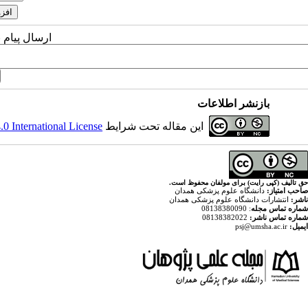
ارسال پیام 
بازنشر اطلاعات
 International License
این مقاله تحت شرایط
حق تالیف (کپی رایت) برای مولفان محفوظ است.
صاحب امتیاز:
دانشگاه علوم پزشکی همدان
ناشر:
انتشارات دانشگاه علوم پزشکی همدان
: 08138380090
شماره تماس مجله
08138382022
شماره تماس ناشر:
psj@umsha.ac.ir
ایمیل: