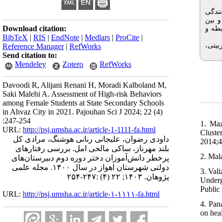
انندگی
اک و بین
Download citation:
).  و
BibTeX
|
RIS
|
EndNote
|
Medlars
|
ProCite
|
ربیتی
Reference Manager
|
RefWorks
Send citation to:
Mendeley
Zotero
RefWorks
Davoodi R, Alijani Renani H, Moradi Kalboland M,
Saki Malehi A. Assessment of High-risk Behaviors
among Female Students at State Secondary Schools
in Ahvaz City in 2021. Pajouhan Sci J 2024; 22 (4)
:247-254
1. Maz
URL:
http://psj.umsha.ac.ir/article-1-1111-fa.html
Cluste
داودی رضوان، علیجانی رنانی هوشنگ، مرادی کل
2014;4
بلند مهرناز، ساکی مالحی امل. بررسی رفتارهای
2. Mal
پرخطر دانش‌آموزان دختر دوره‌ دوم دبیرستان‌های
دولتی شهرستان اهواز در سال ۱۴۰۰. مجله علمی
3. Val
پژوهان. ۱۴۰۳; ۲۲ (۴) :۲۴۷-۲۵۴
Underg
Public
URL:
http://psj.umsha.ac.ir/article-۱-۱۱۱۱-fa.html
4. Pan
on hea