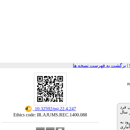
برگشت به فهرست نسخه ها
|
r
ی فرد
‎ 10.32592/psj.22.4.247
ر سال
Ethics code: IR.AJUMS.REC.1400.088
ورود به
ی آماری