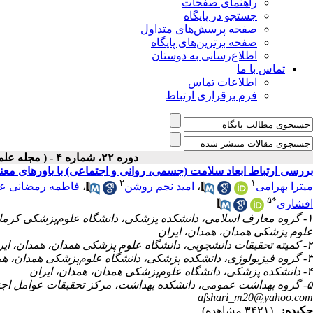
راهنمای صفحات
جستجو در پایگاه
صفحه پرسش‌های متداول
صفحه برترین‌های پایگاه
اطلاع‌رسانی به دوستان
تماس با ما
اطلاعات تماس
فرم برقراری ارتباط
دوره ۲۲، شماره ۴ - ( مجله علمی پژوهان، پاییز ۱۴۰۳ )
بررسی ارتباط ابعاد سلامت (جسمی، روانی و اجتماعی) با باورهای معنو
۲
۱
فاطمه رمضانی عل
،
امید نجم روشن
،
میترا بهرامی
۵
*
افشاری
گروه معارف اسلامی، دانشکده پزشکی، دانشگاه علوم‌پزشکی کرمانشاه
علوم پزشکی همدان، همدان، ایران
۲- کمیته تحقیقات دانشجویی، دانشگاه علوم پزشکی همدان، همدان، ایران
۳- گروه فیزیولوژی، دانشکده پزشکی، دانشگاه علوم‌پزشکی همدان، همدان، ایران
۴- دانشکده پزشکی، دانشگاه علوم‌پزشکی همدان، همدان، ایران
۵- گروه بهداشت عمومی، دانشکده بهداشت، مرکز تحقیقات عوامل اجتماعی مؤثر بر سلامت، دانشگاه علوم‌پزشکی همدان، همدان، ایران ،
afshari_m20@yahoo.com
چکیده:
(۳۴۲۱ مشاهده)