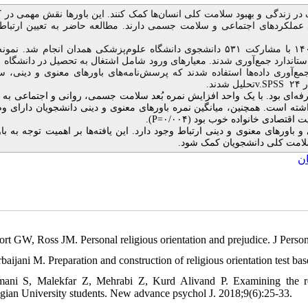
ف در زندگی و بهبود سلامت کلی انسان‌ها کمک کنند. این باورها نقش مهمی در
لکردهای اجتماعی و سلامت جسمی دارند. مطالعه حاضر به تعیین ارتباط ا
این پژوهش توصیفی‌تحلیلی به‌صورت مقطعی در سال ۱۴۰۳ با مشارکت ۵۳۱ دانشجوی دانشگاه علوم‌پزشکی همدان انجام شد. 
اندارد جمع‌آوری شدند. معیارهای ورود شامل اشتغال به تحصیل در دانشگاه 
مع‌آوری داده‌ها استفاده شدند که پرسش‌نامه‌های باورهای معنوی و دینی، 
.
تحلیل شدند
v.
SPSS
۲
رصد از دانشجویان دکتری حرفه‌ای بود. با یک واحد افزایش نمره بُعد سلامت جسمی، روانی و اجتماعی ب
دانشجویان
دارای و
).
P
ورهای معنوی و دینی ارتباط وجود دارد. این یافته‌ها بر اهمیت توجه به با
ود سلامت کلی دانشجویان کمک شود
ن
port GW, Ross JM. Personal religious orientation and prejudice. J Perso
baijani M. Preparation and construction of religious orientation test ba
ani S, Malekfar Z, Mehrabi Z, Kurd Alivand P. Examining the rela
gian University students. New advance psychol J. 2018;9(6):25-33.