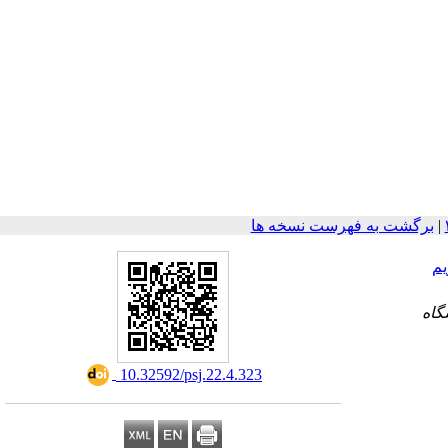
برگشت به فهرست نسخه ها
|
م
۱- 
‎ 10.32592/psj.22.4.323