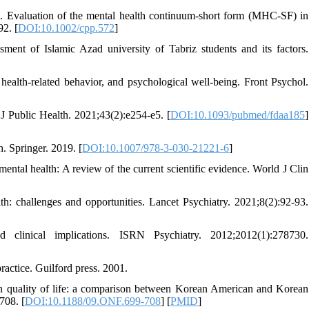
 Evaluation of the mental health continuum-short form (MHC-SF) in
2. [
DOI:10.1002/cpp.572
]
ent of Islamic Azad university of Tabriz students and its factors.
ealth-related behavior, and psychological well-being. Front Psychol.
 J Public Health. 2021;43(2):e254-e5. [
DOI:10.1093/pubmed/fdaa185
]
. Springer. 2019. [
DOI:10.1007/978-3-030-21221-6
]
ental health: A review of the current scientific evidence. World J Clin
: challenges and opportunities. Lancet Psychiatry. 2021;8(2):92-93.
 clinical implications. ISRN Psychiatry. 2012;2012(1):278730.
actice. Guilford press. 2001.
rt on quality of life: a comparison between Korean American and Korean
708. [
DOI:10.1188/09.ONF.699-708
] [
PMID
]