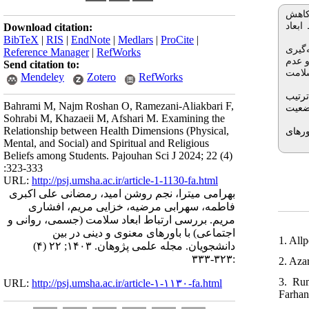
 کاهش
بعاد
Download citation:
BibTeX
|
RIS
|
EndNote
|
Medlars
|
ProCite
|
نمونه‌گیری
Reference Manager
|
RefWorks
و عدم
Send citation to:
سلامت
Mendeley
Zotero
RefWorks
ه ترتیب
Bahrami M, Najm Roshan O, Ramezani-Aliakbari F,
ضعیت
Sohrabi M, Khazaeii M, Afshari M. Examining the
Relationship between Health Dimensions (Physical,
ورهای
Mental, and Social) and Spiritual and Religious
Beliefs among Students. Pajouhan Sci J 2024; 22 (4)
:323-333
URL:
http://psj.umsha.ac.ir/article-1-1130-fa.html
بهرامی میترا، نجم روشن امید، رمضانی علی اکبری
فاطمه، سهرابی مرضیه، خزایی مریم، افشاری
مریم. بررسی ارتباط ابعاد سلامت (جسمی، روانی و
اجتماعی) با باورهای معنوی و دینی در بین
1. All
دانشجویان. مجله علمی پژوهان. ۱۴۰۳; ۲۲ (۴)
:۳۲۳-۳۳۳
2. Azar
3. Rum
URL:
http://psj.umsha.ac.ir/article-۱-۱۱۳۰-fa.html
Farhan