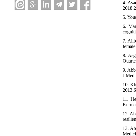
4. Asa
2018;2(
5. You
6. Man
cognit
7. Ali
female
8. Asg
Quarte
9. Abb
J Med 
10. Kh
2013;6
11. He
Kerman
12. Ab
resili
13. Ab
Medici