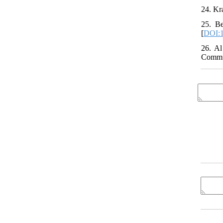
24. Kr
25. B
[
DOI:1
26. Al
Commun