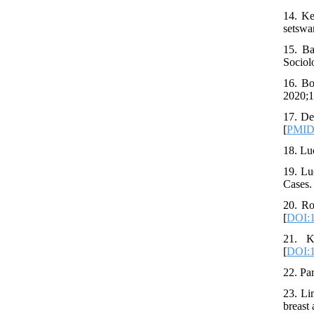
14. Ke
setswa
15. Ba
Sociol
16. Bo
2020;1
17. De
[
PMI
18. Lu
19. Lu
Cases.
20. Ro
[
DOI:1
21. K
[
DOI:1
22. Pa
23. Li
breast