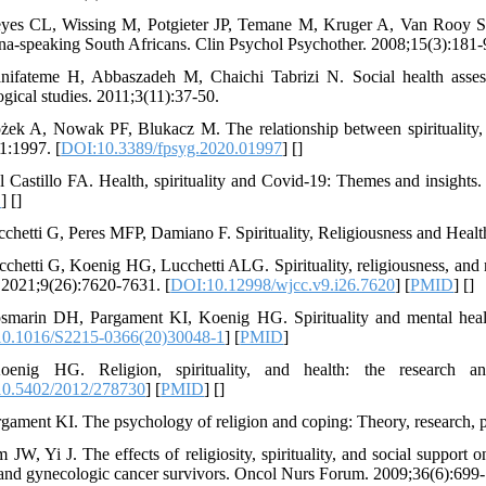
yes CL, Wissing M, Potgieter JP, Temane M, Kruger A, Van Rooy S.
na‐speaking South Africans. Clin Psychol Psychother. 2008;15(3):181-9
nifateme H, Abbaszadeh M, Chaichi Tabrizi N. Social health assessm
ogical studies. 2011;3(11):37-50.
żek A, Nowak PF, Blukacz M. The relationship between spirituality, h
1:1997. [
DOI:10.3389/fpsyg.2020.01997
] [
]
l Castillo FA. Health, spirituality and Covid-19: Themes and insights.
D
] [
]
cchetti G, Peres MFP, Damiano F. Spirituality, Religiousness and Health
cchetti G, Koenig HG, Lucchetti ALG. Spirituality, religiousness, and m
 2021;9(26):7620-7631. [
DOI:10.12998/wjcc.v9.i26.7620
] [
PMID
] [
]
smarin DH, Pargament KI, Koenig HG. Spirituality and mental health
0.1016/S2215-0366(20)30048-1
] [
PMID
]
oenig HG. Religion, spirituality, and health: the research and
0.5402/2012/278730
] [
PMID
] [
]
rgament KI. The psychology of religion and coping: Theory, research, pr
m JW, Yi J. The effects of religiosity, spirituality, and social suppo
 and gynecologic cancer survivors. Oncol Nurs Forum. 2009;36(6):699-