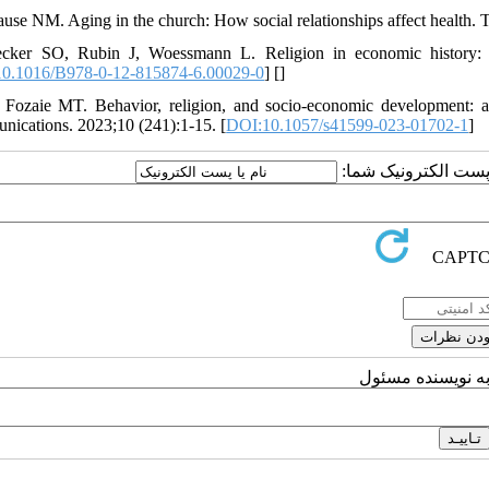
ause NM. Aging in the church: How social relationships affect health.
ecker SO, Rubin J, Woessmann L. Religion in economic history: 
0.1016/B978-0-12-815874-6.00029-0
] [
]
 Fozaie MT. Behavior, religion, and socio-economic development: a
ications. 2023;10 (241):1-15. [
DOI:10.1057/s41599-023-01702-1
]
یا پست الکترونیک شما
به نویسنده مسئول