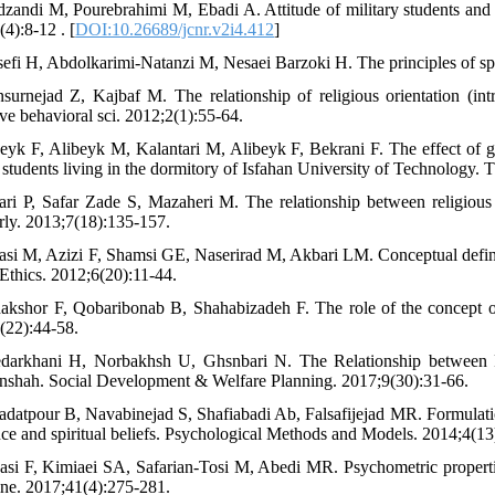
dzandi M, Pourebrahimi M, Ebadi A. Attitude of military students and mi
4):8-12 . [
DOI:10.26689/jcnr.v2i4.412
]
sefi H, Abdolkarimi-Natanzi M, Nesaei Barzoki H. The principles of spi
surnejad Z, Kajbaf M. The relationship of religious orientation (int
ive behavioral sci. 2012;2(1):55-64.
beyk F, Alibeyk M, Kalantari M, Alibeyk F, Bekrani F. The effect of 
 students living in the dormitory of Isfahan University of Technology. 
ari P, Safar Zade S, Mazaheri M. The relationship between religious be
rly. 2013;7(18):135-157.
asi M, Azizi F, Shamsi GE, Naserirad M, Akbari LM. Conceptual definiti
Ethics. 2012;6(20):11-44.
akshor F, Qobaribonab B, Shahabizadeh F. The role of the concept of 
(22):44-58.
darkhani H, Norbakhsh U, Ghsnbari N. The Relationship between Re
shah. Social Development & Welfare Planning. 2017;9(30):31-66.
adatpour B, Navabinejad S, Shafiabadi Ab, Falsafijejad MR. Formulation 
ence and spiritual beliefs. Psychological Methods and Models. 2014;4(13
asi F, Kimiaei SA, Safarian-Tosi M, Abedi MR. Psychometric properties
ne. 2017;41(4):275-281.