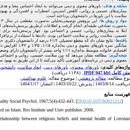
سابقه و هدف:
باورهای معنوی و دینی می‌توانند به ایجاد احساس معنا و هد
بیماری‌های جسمی و روانی، کاهش استرس، اضطراب و افسردگی و بهبود عم
.
سلامت با این باورها در دانشجویان پرداخته است
مواد و روش ها:
به‌صورت تصادفی طبقه‌ای انجام گرفت و اطلاعات ازطریق پرسش‌نامه‌های است
ابتلا به بیماری‌های روانی، جسمی و اجتماعی بود. چهار پرسش‌نامه برای ج
جسمی، سلامت روانی و سلامت اجتماعی بودند. داده‌ها با استفاده از نرم‌افزار ۴
یافته‌ها:
نتایج نشان داد که مقطع تحصیلی ۶۱/۲ د
میانگین نمره باورهای معنوی و دینی
به‌اندازه ۱/۱۵، ۱/۳۵ و ۱/۴۲ افزایش داشته است. همچنین، میانگین نمره باورهای معنوی و دینی
اقتصادی خانواده متوسط به‌اندازه ۱/۱۱ واحد بیشتر از دانشجویان دارای وضعیت اقتصادی خانواده خوب بود (۰/۰۰۴=
نتیجه‌گیری:
مطالعه نشان می‌دهد که بین سلامت جسمی، روانی و اجتماعی و با
معنوی و دینی در برنامه‌های آموزشی تأکید می‌کنند تا از این طریق به بهب.
دانشجویا
،
ابعاد سلامت
،
باورهای دینی
،
باورهای معنوی
واژه‌های کلیدی:
(۱۱۳۸ دریافت)
[PDF 947 kb]
متن کامل
نوع مطالعه:
مقاله پژوهشي
| موضوع مقاله:
علوم بهداشتی
دریافت: 1403/8/14 | پذیرش: 1403/10/22 | انتشار: 1404/1/17
فهرست منابع
nality Social Psychol. 1967;5(4):432-443. [
DOI:10.1037/h0021212
]
sed on Islam. Res Institute and Univ publisher. 2006.
tionship between religious beliefs and mental health of Lorestan