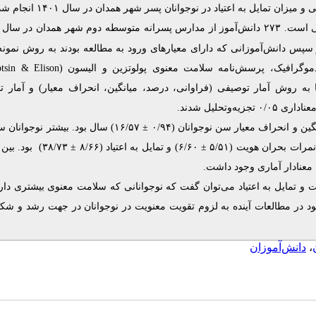
 و میزان تمایل به اعتیاد در نوجوانان پسر
شهر همدان در سال ۱۴۰۱ انجام شد.
 سپس دانش‌آموزانی که دارای معیارهای ورود به مطالعه بودند به روش نمونه
tsin
&
Elison
دموگرافیک، پرسش‌نامه سلامت معنوی پولوتزین و الیسون
 به روش آمار توصیفی (فراوانی، درصد، میانگین، انحراف معیار) و آمار ت
 تجزیه‌و‌تحلیل شدند
 سال بود. بیشتر نوجوانان سلامت
±
بود. بین متغیر
±
و تمایل به اعتیاد (۸/۶۶
۶/۶۰)
±
رات بحران هویت (۵/۵۱
) معنادار آماری وجود داشت
ت و تمایل به اعتیاد می‌توان گفت که نوجوانانی که سلامت معنوی بیشتری دارن
شود در مطالعات آینده به لزوم تقویت معنویت در نوجوانان در جهت رشد و شک
دانش‌آموزان
،