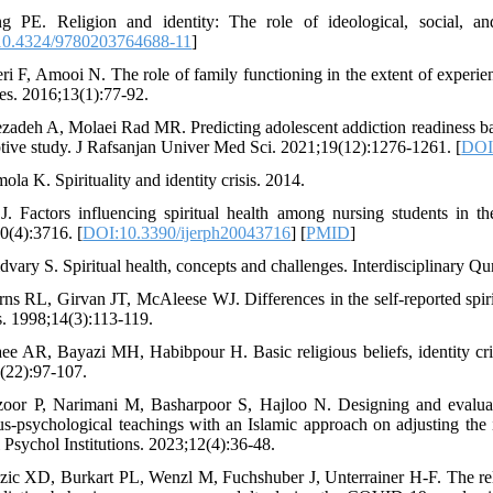
g PE. Religion and identity: The role of ideological, social, an
0.4324/9780203764688-11
]
i F, Amooi N. The role of family functioning in the extent of experience
s. 2016;13(1):77-92.
ezadeh A, Molaei Rad MR. Predicting adolescent addiction readiness base
ptive study. J Rafsanjan Univer Med Sci. 2021;19(12):1276-1261. [
DOI:
ola K. Spirituality and identity crisis. 2014.
 J. Factors influencing spiritual health among nursing students in
0(4):3716. [
DOI:10.3390/ijerph20043716
] [
PMID
]
dvary S. Spiritual health, concepts and challenges. Interdisciplinary Qu
rns RL, Girvan JT, McAleese WJ. Differences in the self-reported spir
s. 1998;14(3):113-119.
aee AR, Bayazi MH, Habibpour H. Basic religious beliefs, identity cri
(22):97-107.
zoor P, Narimani M, Basharpoor S, Hajloo N. Designing and evaluati
ous-psychological teachings with an Islamic approach on adjusting the i
 Psychol Institutions. 2023;12(4):36-48.
zic XD, Burkart PL, Wenzl M, Fuchshuber J, Unterrainer H-F. The rela