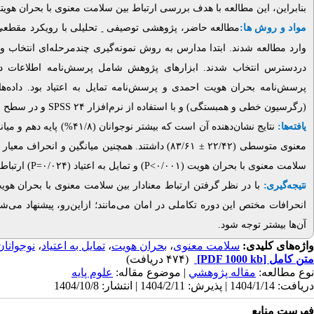
بنابراین، این مطالعه با هدف بررسی ارتباط بین سلامت معنوی با بحران هویتی
مواد و روش ها:
مطالعه حاضر، پژوهشی توصیفی
-
وارد مطالعه شدند. ابتدا مدارس به روش نمونه‌گیری چندمرحله‌ای انتخاب و
دردسترس انتخاب شدند. ابزارهای پژوهش شامل پرسش‌نامه اطلاعات  (
پرسش‌نامه بحران هویت احمدی و پرسش‌نامه تمایل به اعتیاد بود. داده‌ها
و در سطح معناداری ۰/۰۵.
SPSS
(رگرسیون خطی و همبستگی) و با استفاده از نرم‌افزار ۲۴
یافته‌ها:
نتایج نشان‌دهنده آن است که بیشتر نوجوانان (۴۱/۸%) پایه دهم و میانگین و انحراف معیار سن نوجوانان (۰/۹۴
میانگین و انحراف معیار نم
۸۳/۶۱) داشتند. همچنین
±
معنوی متوسطی (۲۲/۴۲
ارتباط .
P
) و تمایل به اعتیاد (۰/۰۲۴=
P
سلامت معنوی با بحران هویت (۰/۰۰۱>
نتیجه‌گیری:
با در نظر گرفتن ارتباط معنادار بین سلامت معنوی با بحران هوی
انحرافات مختص این دوره تکاملی در امان می‌مانند؛ ازاین‌رو، پیشنهاد می‌
آن‌ها بیشتر توجه شود.
نوجوانان
،
تمایل به اعتیاد
،
بحران هویت
،
سلامت معنوی
واژه‌های کلیدی:
(۴۷۴ دریافت)
[PDF 1000 kb]
متن کامل
نوع مطالعه:
مقاله پژوهشي
| موضوع مقاله:
علوم پایه
دریافت: 1404/1/14 | پذیرش: 1404/2/11 | انتشار: 1404/10/8
فهرست منابع