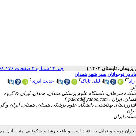
جلد ۲۳ شماره ۳ صفحات ۱۷۶-۱۶۸
یاد در نوجوانان پسر شهر همدان
۴
۳
۲
*
حدیث آذری
،
لیلی تاپاک
،
راد
۲- ده سرطان، دانشگاه علوم پزشکی همدان، همدان، ایران & گروه
f_pakrad@yahoo.com
همدان، ایران
 وری‌های بهداشتی، دانشگاه علوم پزشکی همدان، همدان، ایران و گروه
یران
 بحران هویت و تمایل به اعتیاد است و باعث رشد و شکوفایی مثبت آنان می