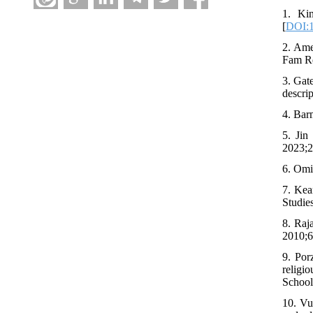
1. Kin
[
DOI:1
2. Amer
Fam Re
3. Gat
descri
4. Barm
5. Jin
2023;2
6. Omi
7. Kea
Studie
8. Raj
2010;6
9. Por
religi
School
10. Vu