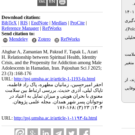
تحلیلی با رویکرد مقطعی است. ۲۷۳ دانش‌آموز از مدارس پسرانه متوسطه دوم شهر همدان در سال ۱۴۰۱
Download citation:
‌گیری
BibTeX
|
RIS
|
EndNote
|
Medlars
|
ProCite
|
Reference Manager
|
RefWorks
)،
Polo
Send citation to:
حلیلی
Mendeley
Zotero
RefWorks
Ahghar A, Zamanian M, Pakrad F, Tapak L, Azari
۱۶/۵۷)
H. Relationship between Spiritual Health, Identity
Crisis, and the Propensity for Addiction among Male
۳۸/۷۳) 
Adolescents in Hamadan, Iran. Pajouhan Sci J 2025;
23 (3) :168-176
URL:
http://psj.umsha.ac.ir/article-1-1193-fa.html
د، از
احقر امیرحسین، زمانیان مطهره، پاک راد فاطمه،
وفایی
تاپاک لیلی، آذری حدیث. بررسی ارتباط بین سلامت
معنوی با بحران هویتی و میزان تمایل به اعتیاد در
نوجوانان پسر شهر همدان. مجله علمی پژوهان.
۱۴۰۴; ۲۳ (۳) :۱۶۸-۱۷۶
URL:
http://psj.umsha.ac.ir/article-۱-۱۱۹۳-fa.html