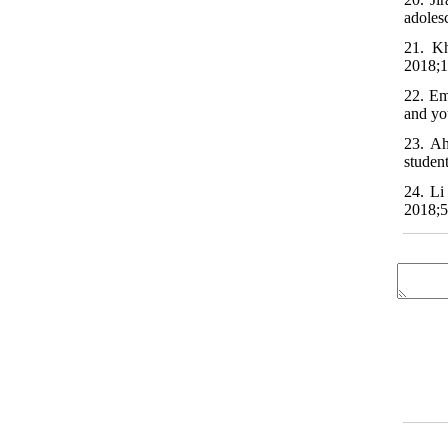
adoles
21. Kh
2018;1
22. Em
and yo
23. Ah
studen
24. Li
2018;5