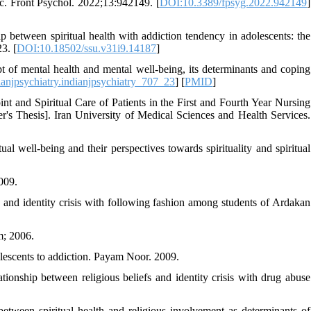
. Front Psychol. 2022;13:942149. [
DOI:10.3389/fpsyg.2022.942149
]
p between spiritual health with addiction tendency in adolescents: the
3. [
DOI:10.18502/ssu.v31i9.14187
]
f mental health and mental well-being, its determinants and coping
anjpsychiatry.indianjpsychiatry_707_23
] [
PMID
]
t and Spiritual Care of Patients in the First and Fourth Year Nursing
r's Thesis]. Iran University of Medical Sciences and Health Services.
l well-being and their perspectives towards spirituality and spiritual
009.
and identity crisis with following fashion among students of Ardakan
m; 2006.
olescents to addiction. Payam Noor. 2009.
onship between religious beliefs and identity crisis with drug abuse
etween spiritual health and religious involvement as determinants of