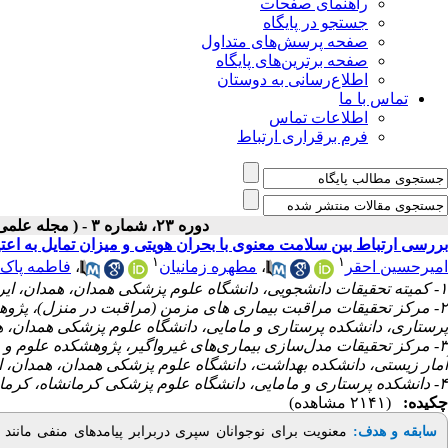
راهنمای صفحات
جستجو در پایگاه
صفحه پرسش‌های متداول
صفحه برترین‌های پایگاه
اطلاع‌رسانی به دوستان
تماس با ما
اطلاعات تماس
فرم برقراری ارتباط
دوره ۲۳، شماره ۳ - ( مجله علمی پژوهان، تابستان ۱۴۰۴ )
بررسی ارتباط بین سلامت معنوی با بحران هویتی و میزان تمایل به اعت
۱
۱
فاطمه پاک 
،
مطهره زمانیان
،
امیرحسین احقر
۱- کمیته تحقیقات دانشجویی، دانشگاه علوم پزشکی همدان، همدان، ایران
مرکز تحقیقات مراقبت بیماری های مزمن (مراقبت در منزل)، پژوهشک
پرستاری، دانشکده پرستاری و مامایی، دانشگاه علوم پزشکی همدان،  ،
مرکز تحقیقات مدل‌سازی بیماری‌های غیرواگیر، پژوهشکده علوم و فنا
آمار زیستی، دانشکده بهداشت، دانشگاه علوم پزشکی همدان، همدان، ا
۴- دانشکده پرستاری و مامایی، دانشگاه علوم پزشکی کرمانشاه، کرمانشاه، ایران
چکیده:
(۲۱۴۱ مشاهده)
معنویت برای نوجوانان سپری دربرابر پیامدهای منفی مانند
:
سابقه و هدف