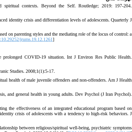
d spiritual contexts. Beyond the Self. Routledge; 2019: 197-204.
d identity crisis and differentiation levels of adolescents. Quarterly J
d on parenting styles and the mediating role of the locus of control: a
10.29252/jrums.19.12.1261
]
 the prolonged COVID-19 situation. Int J Environ Res Public Health.
ranic Studies. 2008;1(1):5-17.
itual health of male juvenile offenders and non-offenders. Am J Health
sis, and general health in young adults. Dev Psychol (J Iran Psychol).
ng the effectiveness of an integrated educational program based on
dentity crisis of adolescents with a tendency to high-risk behaviors. J
tionship between religious/spiritual well-being, psychiatric symptoms