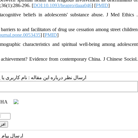
;36(1):286-296. [
DOI:10.1093/heapro/daaa046
] [
PMID
]
acognitive beliefs in adolescents' substance abuse. J Med Ethics .
rriers to and facilitators of drug use cessation among street children
ournal.pone.0053435
] [
PMID
]
graphic characteristics and spiritual well-being among adolescent
l achievement? Evidence from contemporary China. J Chinese Sociol.
ارسال نظر درباره این مقاله : نام کاربری :
ارسال پیام 