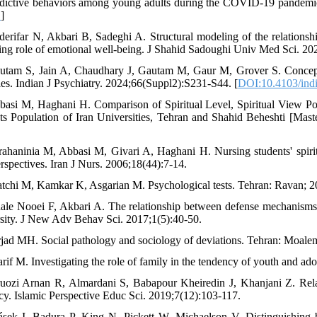
dictive behaviors among young adults during the COVID-19 pandemic
D
]
derifar N, Akbari B, Sadeghi A. Structural modeling of the relationshi
ing role of emotional well-being. J Shahid Sadoughi Univ Med Sci. 202
utam S, Jain A, Chaudhary J, Gautam M, Gaur M, Grover S. Concept o
gies. Indian J Psychiatry. 2024;66(Suppl2):S231-S44. [
DOI:10.4103/indi
basi M, Haghani H. Comparison of Spiritual Level, Spiritual View Poin
ts Population of Iran Universities, Tehran and Shahid Beheshti [Maste
rahaninia M, Abbasi M, Givari A, Haghani H. Nursing students' spiritua
erspectives. Iran J Nurs. 2006;18(44):7-14.
atchi M, Kamkar K, Asgarian M. Psychological tests. Tehran: Ravan; 2
ale Nooei F, Akbari A. The relationship between defense mechanisms 
sity. J New Adv Behav Sci. 2017;1(5):40-50.
rjad MH. Social pathology and sociology of deviations. Tehran: Moale
arif M. Investigating the role of family in the tendency of youth and ad
ruozi Arnan R, Almardani S, Babapour Kheiredin J, Khanjani Z. Relati
cy. Islamic Perspective Educ Sci. 2019;7(12):103-117.
rásek I, Badura P, King N, Pickett W, Michaelson V. Distinguishing b