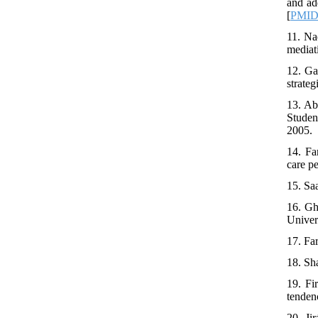
and ad
[
PMI
11. Na
mediat
12. Ga
strate
13. Ab
Studen
2005.
14. Fa
care p
15. Sa
16. Gh
Univer
17. Fa
18. Sh
19. Fi
tenden
20. Ji