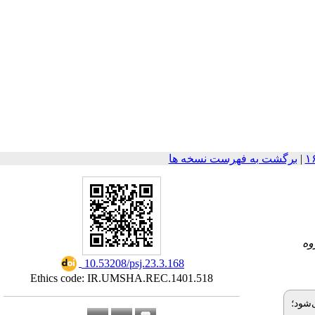
برگشت به فهرست نسخه ها
|
۳-
‎ 10.53208/psj.23.3.168
Ethics code: IR.UMSHA.REC.1401.518
‌شود؛