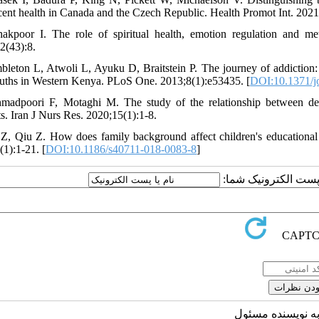
cent health in Canada and the Czech Republic. Health Promot Int. 2021
akpoor I. The role of spiritual health, emotion regulation and met
2(43):8.
bleton L, Atwoli L, Ayuku D, Braitstein P. The journey of addiction: ba
uths in Western Kenya. PLoS One. 2013;8(1):e53435. [
DOI:10.1371/j
madpoori F, Motaghi M. The study of the relationship between demo
ts. Iran J Nurs Res. 2020;15(1):1-8.
 Z, Qiu Z. How does family background affect children's educationa
(1):1-21. [
DOI:10.1186/s40711-018-0083-8
]
یا پست الکترونیک شما
به نویسنده مسئول