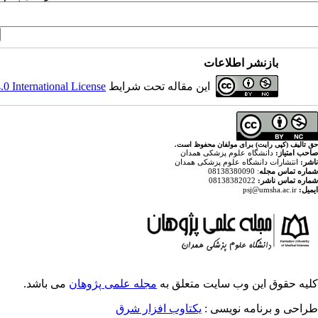
بازنشر اطلاعات
 International License
این مقاله تحت شرایط
حق تالیف (کپی رایت) برای مولفان محفوظ است.
صاحب امتیاز:
دانشگاه علوم پزشکی همدان
ناشر:
انتشارات دانشگاه علوم پزشکی همدان
: 08138380090
شماره تماس مجله
08138382022
شماره تماس ناشر:
psj@umsha.ac.ir
ایمیل:
کلیه حقوق این وب سایت متعلق به
مجله علمی پژوهان
می باشد.
طراحی و برنامه نویسی :
یکتاوب افزار شرق