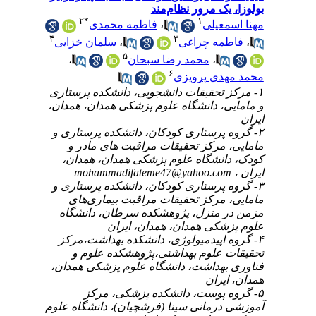
ک مرور نظام‌مند
۲
*
۱
فاطمه محمدی
،
عیلی
۴
۳
سلمان خزایی
،
ه چراغی
۵
،
محمد رضا سبحان
،
۶
دی پرویزی
۱- قیقات دانشجویی، دانشکده پرستاری
ی، دانشگاه علوم پزشکی همدان، همدان
۲- ستاری کودکان، دانشکده پرستاری و
مرکز تحقیقات مراقبت های مادر و
انشگاه علوم پزشکی همدان، همدان
mohammadifateme47@yahoo.c
۳- ستاری کودکان، دانشکده پرستاری و
مرکز تحقیقات مراقبت بیماری‌های
 منزل، پژوهشکده سرطان، دانشگاه
کی همدان، همدان، ایران
۴- یدمیولوژی، دانشکده بهداشت،مرکز
علوم بهداشتی،پژوهشکده علوم و
بهداشت، دانشگاه علوم پزشکی همدان
یران
۵- ست، دانشکده پزشکی، مرکز
رمانی سینا (فرشچیان)، دانشگاه علوم