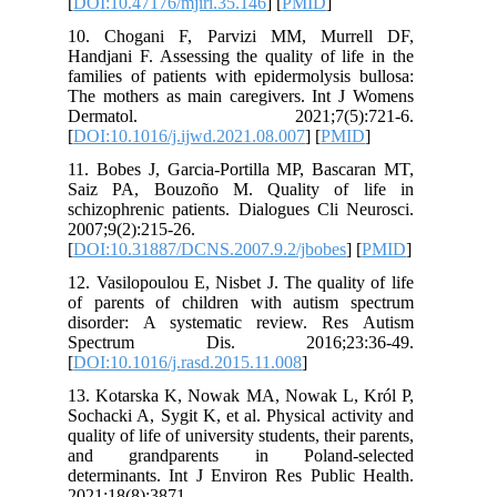
[
DOI:10.47176/mjiri.35.146
] [
PMID
]
10. Chogani F, Parvizi MM, Murr
Handjani F. Assessing the quality of li
families of patients with epidermolysis
The mothers as main caregivers. Int 
Dermatol. 2021;7(5):7
[
DOI:10.1016/j.ijwd.2021.08.007
] [
PM
11. Bobes J, Garcia-Portilla MP, Basc
Saiz PA, Bouzoño M. Quality of 
schizophrenic patients. Dialogues Cli 
2007;9(2):215-26.
[
DOI:10.31887/DCNS.2007.9.2/jbobes
]
12. Vasilopoulou E, Nisbet J. The qualit
of parents of children with autism 
disorder: A systematic review. Re
Spectrum Dis. 2016;23:3
[
DOI:10.1016/j.rasd.2015.11.008
]
13. Kotarska K, Nowak MA, Nowak L,
Sochacki A, Sygit K, et al. Physical act
quality of life of university students, thei
and grandparents in Poland-s
determinants. Int J Environ Res Public
2021;18(8):3871.