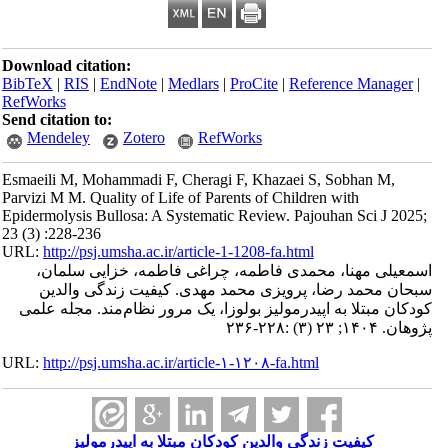
Download citation:
BibTeX
|
RIS
|
EndNote
|
Medlars
|
ProCite
|
Refe
RefWorks
Send citation to:
Mendeley
Zotero
RefWorks
Esmaeili M, Mohammadi F, Cheragi F, Khazaei S
Parvizi M M. Quality of Life of Parents of Childr
Epidermolysis Bullosa: A Systematic Review. Paj
23 (3) :228-236
URL:
http://psj.umsha.ac.ir/article-1-1208-fa.html
محمدی فاطمه، چراغی فاطمه، خزایی سلمان
 پرویزی محمد مهدی. کیفیت زندگی والدین
پیدرمولیز بولوزا، یک مرور نظام‌مند. مجله علمی
URL:
http://psj.umsha.ac.ir/article-۱-۱۲۰۸-fa.html
گی والدین کودکان مبتلا به اپیدرمولیز