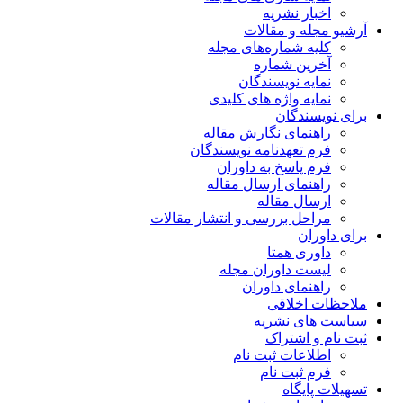
ریه
مقالات
اره‌های مجله
ماره
یسندگان
ژه های کلیدی
ن
 نگارش مقاله
دنامه نویسندگان
خ به داوران
 ارسال مقاله
قاله
ررسی و انتشار مقالات
متا
وران مجله
 داوران
قی
شریه
راک
 ثبت نام
 نام