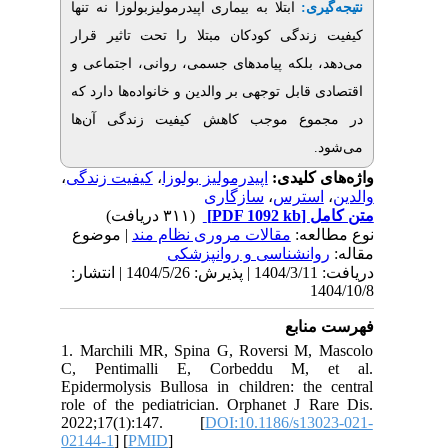
یری
ابتلا به بیماری اپیدرمولیزبولوزا نه تنها
ندگی کودکان مبتلا را تحت تاثیر قرار
 بلکه پیامدهای جسمی، روانی، اجتماعی و
قابل توجهی بر والدین و خانواده‌ها دارد که
وع موجب کاهش کیفیت زندگی آن‌ها
،
کیفیت زندگی
،
اپیدرمولیز بولوزا
ی کلیدی
سازگاری
،
سترس
(۳۱۱ دریافت)
[PDF 1092 kb]
ل
لعه
مقالات مروری نظام مند
| موضوع
انشناسی و روانپزشکی
دریافت: 1404/3/11 | پذیرش: 1404/5/26 | انتشار:
1
نابع
1. Marchili MR, Spina G, Roversi M,
C, Pentimalli E, Corbeddu M,
Epidermolysis Bullosa in children: the
role of the pediatrician. Orphanet J R
2022;17(1):147. [
DOI:10.1186/s13
02144-1
] [
PMID
]