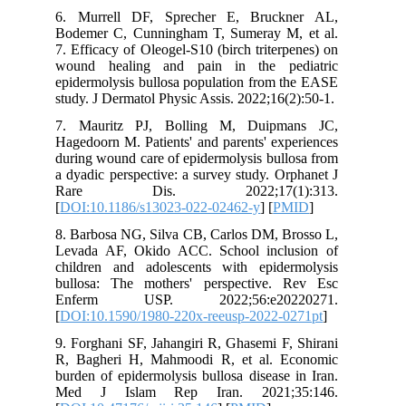
6. Murrell DF, Sprecher E, Bruck
Bodemer C, Cunningham T, Sumeray M
7. Efficacy of Oleogel-S10 (birch triter
wound healing and pain in the pe
epidermolysis bullosa population from 
study. J Dermatol Physic Assis. 2022;16(
7. Mauritz PJ, Bolling M, Duipm
Hagedoorn M. Patients' and parents' ex
during wound care of epidermolysis bul
a dyadic perspective: a survey study. O
Rare Dis. 2022;17(1)
[
DOI:10.1186/s13023-022-02462-y
] [
P
8. Barbosa NG, Silva CB, Carlos DM, B
Levada AF, Okido ACC. School incl
children and adolescents with epide
bullosa: The mothers' perspective.
Enferm USP. 2022;56:e202
[
DOI:10.1590/1980-220x-reeusp-2022-
9. Forghani SF, Jahangiri R, Ghasemi F
R, Bagheri H, Mahmoodi R, et al. 
burden of epidermolysis bullosa disease
Med J Islam Rep Iran. 2021;3