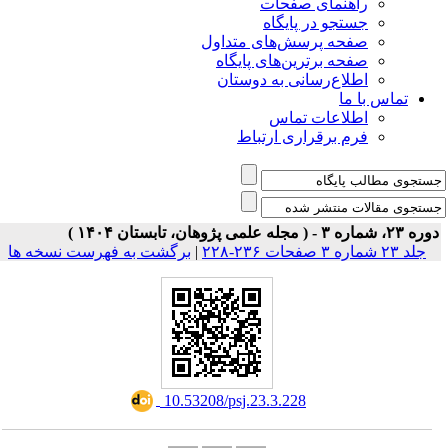
ی صفحات
ر پایگاه
رسش‌های متداول
رین‌های پایگاه
سانی به دوستان
ت تماس
راری ارتباط
برگشت به فهرست نسخه ها
|
‎ 10.53208/psj.23.3.228