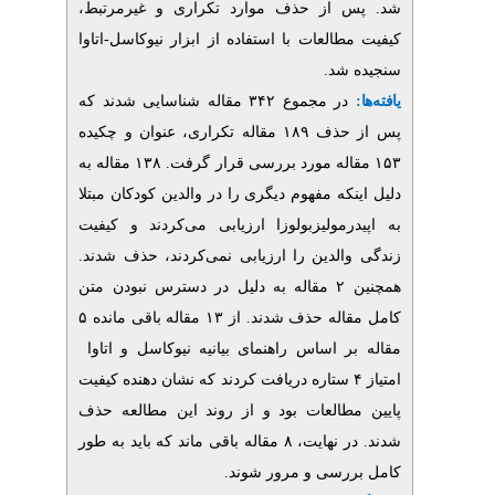
س از حذف موارد تکراری و غیرمرتبط
العات با استفاده از ابزار نیوکاسل-اتاوا
 شد
ه
مقاله شناسایی شدند ک
۳۴۲
در مجموع
راری، عنوان و چکیده
مقاله به
۱۳۸
اله مورد بررسی قرار گرفت
که مفهوم دیگری را در والدین کودکان مبتلا
رمولیزبولوزا ارزیابی می‌کردند و کیفیت
والدین را ارزیابی نمی‌کردند، حذف شدند
مقاله به دلیل در دسترس نبودن متن
۲
۵
مقاله باقی مانده
۱۳
اله حذف شدند. از
ر اساس راهنمای بیانیه نیوکاسل و اتاوا
ستاره دریافت کردند که نشان دهنده کیفیت
طالعات بود و از روند این مطالعه حذف
 نهایت، ۸
مقاله باقی ماند که باید به طور
ررسی و مرور شوند