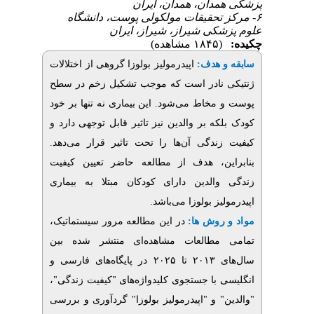
دان، همدان، ایران
۶- قیقات مولکولی پوست، دانشگاه
کی شیراز، شیراز، ایران
(۱۸۴۵ مشاهده)
اپیدرمولیز بولوزا گروهی از اختلالات
:
 هدف
نادر است که موجب تشکیل زخم در سطح
مخاط می‌شود. این بیماری نه تنها بر خود
ه بر والدین نیز تاثیر قابل توجهی دارد و
زندگی آن‌ها را تحت تاثیر قرار می‌دهد
ن، هدف از مطالعه حاضر تعیین کیفیت
الدین دارای کودکان مبتلا به بیماری
لیز بولوزا می‌باشد
 روش ها
در این مطالعه مرور سیستماتیک،
مطالعات مشاهده‌ای منتشر شده بین
در پایگاه‌های فارسی و
۲۰۲۵
تا
۲۰۱۳
ی
سی با جستجوی کلیدواژه‌های "کیفیت زندگی
" و "اپیدرمولیز بولوزا" گردآوری و بررسی