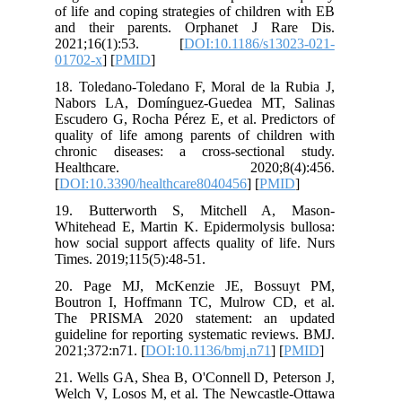
of life and coping strategies of childre
and their parents. Orphanet J Ra
2021;16(1):53. [
DOI:10.1186/s13
01702-x
] [
PMID
]
18. Toledano-Toledano F, Moral de la 
Nabors LA, Domínguez-Guedea MT, 
Escudero G, Rocha Pérez E, et al. Pred
quality of life among parents of child
chronic diseases: a cross-sectiona
Healthcare. 2020;8(4)
[
DOI:10.3390/healthcare8040456
] [
PM
19. Butterworth S, Mitchell A,
Whitehead E, Martin K. Epidermolysis 
how social support affects quality of l
Times. 2019;115(5):48-51.
20. Page MJ, McKenzie JE, Boss
Boutron I, Hoffmann TC, Mulrow CD
The PRISMA 2020 statement: an 
guideline for reporting systematic revi
2021;372:n71. [
DOI:10.1136/bmj.n71
] [
21. Wells GA, Shea B, O'Connell D, Pet
Welch V, Losos M, et al. The Newcastl