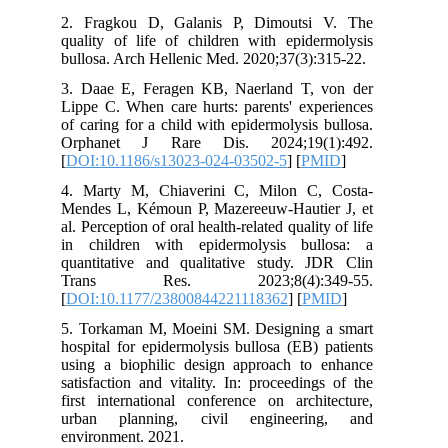
2. Fragkou D, Galanis P, Dimoutsi
quality of life of children with epide
bullosa. Arch Hellenic Med. 2020;37(3)
3. Daae E, Feragen KB, Naerland T,
Lippe C. When care hurts: parents' exp
of caring for a child with epidermolysis
Orphanet J Rare Dis. 2024;19(
[
DOI:10.1186/s13023-024-03502-5
] [
P
4. Marty M, Chiaverini C, Milon C
Mendes L, Kémoun P, Mazereeuw-Hauti
al. Perception of oral health-related quali
in children with epidermolysis bu
quantitative and qualitative study. 
Trans Res. 2023;8(4):34
[
DOI:10.1177/23800844221118362
] [
P
5. Torkaman M, Moeini SM. Designing
hospital for epidermolysis bullosa (EB)
using a biophilic design approach to
satisfaction and vitality. In: proceedin
first international conference on arch
urban planning, civil engineeri
environment. 2021.