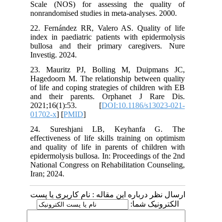
Scale (NOS) for assessing the qua
nonrandomised studies in meta-analyses.
22. Fernández RR, Valero AS. Quality
index in paediatric patients with epid
bullosa and their primary caregive
Investig. 2024.
23. Mauritz PJ, Bolling M, Duipm
Hagedoorn M. The relationship between
of life and coping strategies of childre
and their parents. Orphanet J Ra
2021;16(1):53. [
DOI:10.1186/s13
01702-x
] [
PMID
]
24. Sureshjani LB, Keyhanfa 
effectiveness of life skills training on
and quality of life in parents of chil
epidermolysis bullosa. In: Proceedings o
National Congress on Rehabilitation Co
Iran; 2024.
 درباره این مقاله : نام کاربری یا پست
ونیک شما