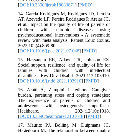
[
DOI:10.3390/ijerph18083871
] [
PMID
]
14. Garcia Rodrigues M, Rodrigues JD,
AT, Azevedo LF, Pereira Rodrigues P, A
et al. Impact on the quality of life of p
children with chronic disease
psychoeducational interventions - A sy
review with meta-analysis. Patient Edu
2022;105(4):869-80.
[
DOI:10.1016/j.pec.2021.07.048
] [
PMI
15. Hassanein EE, Adawi TR, John
Social support, resilience, and quality of
families with children with intel
disabilities. Res Dev Disabil. 2021;11
[
DOI:10.1016/j.ridd.2021.103910
] [
PM
16. Aratti A, Zampini L, editors. C
burden, parenting stress and coping st
The experience of parents of chil
adolescents with osteogenesis imp
Healthcare. 2024;12(10)
[
DOI:10.3390/healthcare12101018
] [
PM
17. Mauritz PJ, Bolling M, Duipm
Hagedoorn M. The relationship between