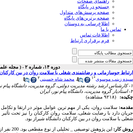
راهنمای صفحات
جستجو در پایگاه
صفحه پرسش‌های متداول
صفحه برترین‌های پایگاه
اطلاع‌رسانی به دوستان
تماس با ما
اطلاعات تماس
فرم برقراری ارتباط
دوره ۱۴، شماره ۲ - ( مجله علمی پژوهان، زمستان ۱۳۹۴ )
ارتباط جوسازمانی و رضایتمندی شغلی با سلامت روان در بین کارکنان دان
۲
۱
*
سیده زینب موسوی
،
محمد شاه حسینی
۱- کارشناس ارشد رشته مدیریت دولتی، گروه مدیریت، دانشگاه پیام نور، ایران ،
۲- استادیار گروه مدیریت، دانشگاه پیام نور، ایران
چکیده:
(۹۲۱۸ مشاهده)
مقدمه:
سلامت روان، یکی از مهم ترین عوامل موثر در ارتقا و تکامل
جریان دارد با رضایت شغلی، سلامت روان کارکنان را نیز تحت تأثیر
شغلی با سلامت روان در بین کارکنان دانشگاه شیراز بود.
وش کار:
این پژوهش توصیفی
_
تحلیلی ا