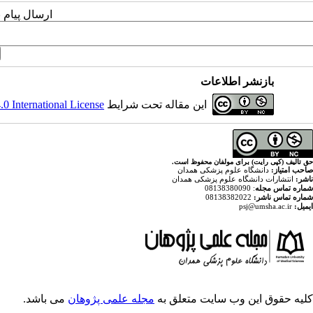
ارسال پیام 
بازنشر اطلاعات
این مقاله تحت شرایط
 International License
حق تالیف (کپی رایت) برای مولفان محفوظ است.
صاحب امتیاز:
دانشگاه علوم پزشکی همدان
ناشر:
انتشارات دانشگاه علوم پزشکی همدان
شماره تماس مجله
: 08138380090
شماره تماس ناشر:
08138382022
ایمیل:
psj@umsha.ac.ir
کلیه حقوق این وب سایت متعلق به
مجله علمی پژوهان
می باشد.