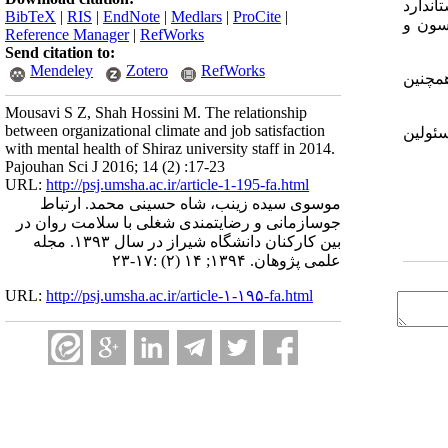
اندارد
BibTeX
|
RIS
|
EndNote
|
Medlars
|
ProCite
|
رسون و
Reference Manager
|
RefWorks
Send citation to:
Mendeley
Zotero
RefWorks
همچنین
Mousavi S Z, Shah Hossini M. The relationship
between organizational climate and job satisfaction
سئولین
with mental health of Shiraz university staff in 2014.
Pajouhan Sci J 2016; 14 (2) :17-23
URL:
http://psj.umsha.ac.ir/article-1-195-fa.html
موسوی سیده زینب، شاه حسینی محمد. ارتباط
جوسازمانی و رضایتمندی شغلی با سلامت روان در
بین کارکنان دانشگاه شیراز در سال ۱۳۹۳. مجله
علمی پژوهان. ۱۳۹۴; ۱۴ (۲) :۱۷-۲۳
URL:
http://psj.umsha.ac.ir/article-۱-۱۹۵-fa.html