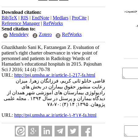
. بین جنسیت،
Download citation:
BibTeX
|
RIS
|
EndNote
|
Medlars
|
ProCite
|
Reference Manager
|
RefWorks
.
Send citation to:
Mendeley
Zotero
RefWorks
Ghazikhanlo Sani K, Farzanegan Z. Evaluation of
patient’s right charter observance in view point of
personnel and patients in Radiology Wards of
Hamadan’s educational hospitals in 2015. Pajouhan
Sci J 2016; 14 (4) :70-78
URL:
http://psj.umsha.ac.ir/article-1-217-fa.html
قاضی خانلو ثانی کریم، فرزانگان زهرا. میزان
رعایت منشور حقوق بیماران در بخش های
رادیولوژی بیمارستان های آموزشی شهر همدان از
دیدگاه بیماران و پرسنل در سال ۱۳۹۴ . مجله علمی
پژوهان. ۱۳۹۵; ۱۴ (۴) :۷۰-۷۸
URL:
http://psj.umsha.ac.ir/article-۱-۲۱۷-fa.html