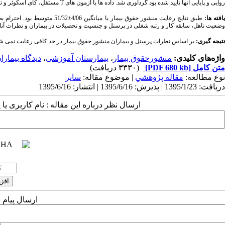
روایی و پایایی آنها تایید شده بود گردآوری شد. داده ها با آزمون های T مستقل، کای اسکوئر و تحلیل واریانس و با نرم افزار SPSS-16 تحلیل شد.
افته ها:
طبق نتایج رعایت منشور حقوق بیم
وضعیت تاهل، سابقه کار و رتبه شغلی در پرسنل و جنسیت و تحصیلات در بیماران و نظرات آنان در 
نتیجه گیری:
بر اساس نظرات پرسنل و بیماران منشور حقوق بیمار در حد کافی رعایت نمی شود.
واژه‌های کلیدی:
منشورحقوق بیمار
،
بیمارستان آموزشی
،
دیدگاه بیمارا
متن کامل
[PDF 680 kb]
(۳۳۳۰ دریافت)
نوع مطالعه:
مقاله پژوهشي
| موضوع مقاله:
سایر
دریافت: 1395/1/23 | پذیرش: 1395/6/16 | انتشار: 1395/6/16
ارسال نظر درباره این مقاله : نام کاربری ی
ارسال پیام 