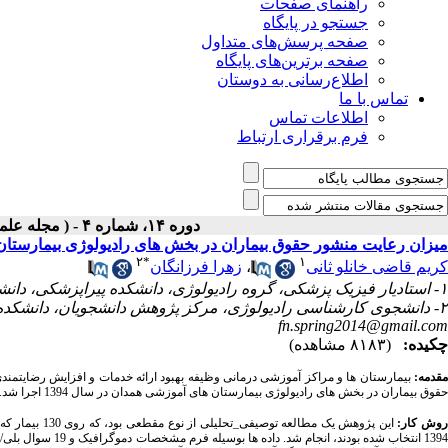
راهنمای صفحات
جستجو در پایگاه
صفحه پرسش‌های متداول
صفحه برترین‌های پایگاه
اطلاع‌رسانی به دوستان
تماس با ما
اطلاعات تماس
فرم برقراری ارتباط
دوره ۱۴، شماره ۴ - ( مجله علمی پژوهان، تابستان ۱۳۹۵ )
میزان رعایت منشور حقوق بیماران در بخش های رادیولوژی بیمارستان ها
۲
*
۱
کریم قاضی خانلو ثانی
،
زهرا فرزانگان
۱- استادیار فیزیک پزشکی، گروه رادیولوژی، دانشکده پیراپزشکی، دانشگاه علوم پزشکی همدان، همدان، ایران
۲- دانشجوی کارشناسی رادیولوژی، مرکز پژوهش دانشجویان، دانشکده پیراپزشکی، دانشگاه علوم پزشکی همدان، همدان، ایران ،
fn.spring2014@gmail.com
چکیده:
(۸۱۸۳ مشاهده)
مقدمه:
بیمارستان ها و مراکز آموزشی درمانی وظیفه بهبود ارائه خدمات و افزایش رضایتمن
حقوق بیماران در بخش های رادیولوژی بیمارستان های آموزشی همدان در سال 1394 اجرا شد.
وش کار:
این پژوهش یک 