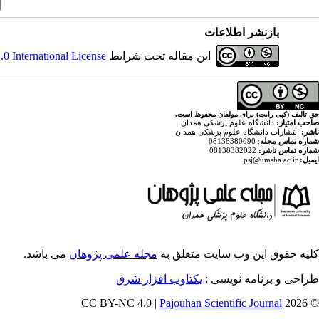
بازنشر اطلاعات
این مقاله تحت شرایط
 International License
حق تالیف (کپی رایت) برای مولفان محفوظ است.
صاحب امتیاز:
دانشگاه علوم پزشکی همدان
ناشر:
انتشارات دانشگاه علوم پزشکی همدان
شماره تماس مجله
: 08138380090
شماره تماس ناشر:
08138382022
ایمیل:
psj@umsha.ac.ir
کلیه حقوق این وب سایت متعلق به
مجله علمی پژوهان
می باشد.
طراحی و برنامه نویسی :
یکتاوب افزار شرق
Pajouhan Scientific Journal
© 2026 CC BY-NC 4.0 |