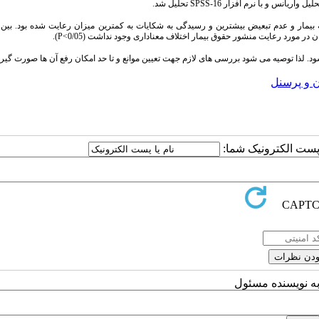
ار با میانگین 4/06±51/32 متوسط بود. احترام به بیمار و عدم تبعیض بیشترین و رسیدگی به شکایات به کمترین میزان رعایت شده بود
مورد رعایت منشور حقوق بیمار اختلاف معناداری وجود نداشت (0/05>P).
 لذا توصیه می شود بررسی های لازم جهت تعیین موانع و تا حد امکان رفع آن ها صورت گیرد
ن و پرسنل
ا پست الکترونیک شما:
به نویسنده مسئول