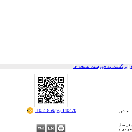
|
برگشت به فهرست نسخه ها
‎ 10.21859/psj-140470
یت منشور
 همدان در سال
 شد. داده ها بوسیله فرم مشخصات دموگرافیک و 19 سوال بلی/خیر برای بیماران و 27 سوال 4 گزینه ای برای پرسنل که بر اساس منشور حقوق بیمار (1388) طراحی و