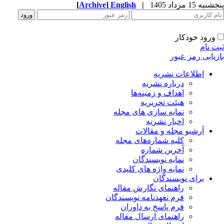
به 15 مرداد 1405
|
English
]
Archive
[
ورود خودکار
ت نام
زیابی رمز عبور
اطلاعات نشریه
درباره نشریه
اهداف و زمینه‌ها
هیئت تحریریه
نمایه سازی های مجله
اخبار نشریه
آرشیو مجله و مقالات
کلیه شماره‌های مجله
آخرین شماره
نمایه نویسندگان
نمایه واژه های کلیدی
برای نویسندگان
راهنمای نگارش مقاله
فرم تعهدنامه نویسندگان
فرم پاسخ به داوران
راهنمای ارسال مقاله