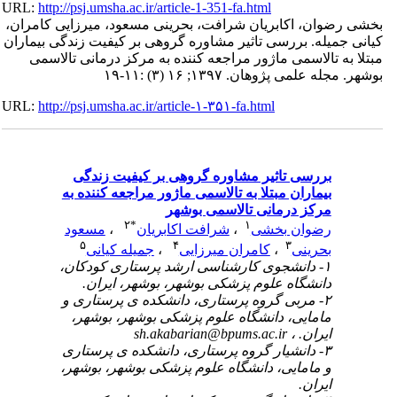
URL:
http://psj.umsha.ac.ir/article-1-351-fa.html
بخشی رضوان، اکابریان شرافت، بحرینی مسعود، میرزایی کامران،
کیانی جمیله. بررسی تاثیر مشاوره گروهی بر کیفیت زندگی بیماران
مبتلا به تالاسمی ماژور مراجعه کننده به مرکز درمانی تالاسمی
بوشهر. مجله علمی پژوهان. ۱۳۹۷; ۱۶ (۳) :۱۱-۱۹
URL:
http://psj.umsha.ac.ir/article-۱-۳۵۱-fa.html
بررسی تاثیر مشاوره گروهی بر کیفیت زندگی
بیماران مبتلا به تالاسمی ماژور مراجعه کننده به
مرکز درمانی تالاسمی بوشهر
۲
*
۱
رضوان بخشی
،
شرافت اکابریان
،
مسعود
۵
۴
۳
بحرینی
،
کامران میرزایی
،
جمیله کیانی
۱- دانشجوی کارشناسی ارشد پرستاری کودکان،
دانشگاه علوم پزشکی بوشهر، بوشهر، ایران.
۲- مربی گروه پرستاری، دانشکده ی پرستاری و
مامایی، دانشگاه علوم پزشکی بوشهر، بوشهر،
ایران. ،
sh.akabarian@bpums.ac.ir
۳- دانشیار گروه پرستاری، دانشکده ی پرستاری
و مامایی، دانشگاه علوم پزشکی بوشهر، بوشهر،
ایران.