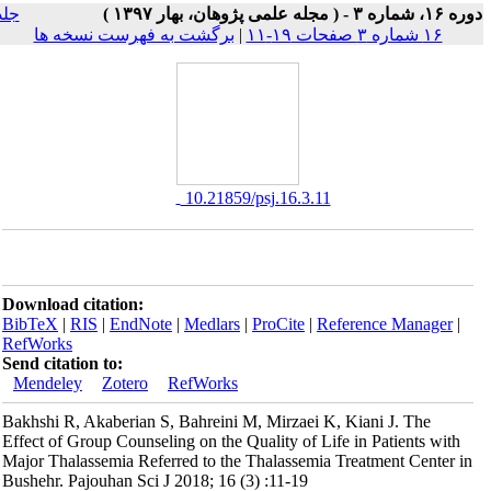
۱۶، شماره ۳ - ( مجله علمی پژوهان، بهار ۱۳۹۷ )
جلد
۱۶ شماره ۳ صفحات ۱۹-۱۱
|
برگشت به فهرست نسخه ها
‎ 10.21859/psj.16.3.11
Download citation:
BibTeX
|
RIS
|
EndNote
|
Medlars
|
ProCite
|
Reference Manager
|
RefWorks
Send citation to:
Mendeley
Zotero
RefWorks
Bakhshi R, Akaberian S, Bahreini M, Mirzaei K, Kiani J. The
Effect of Group Counseling on the Quality of Life in Patients with
Major Thalassemia Referred to the Thalassemia Treatment Center in
Bushehr. Pajouhan Sci J 2018; 16 (3) :11-19