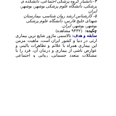
۴- دانشیار گروه پزشکی اجتماعی، دانشکده ی
پزشکی، دانشگاه علوم پزشکی بوشهر، بوشهر،
ایران
۵- کارشناس ارشد روان شناسی، بیمارستان
شهدای خلیج فارس، دانشگاه علوم پزشکی
بوشهر، بوشهر، ایران.
چکیده:
(۹۴۳۲ مشاهده)
سابقه و هدف:
تالاسمی ماژور شایع ترین بیماری
ارثی در دنیا و کشور ایران است. ماهیت مزمن
این بیماری همراه با علائم و تظاهرات بالینی و
عوارض ناشی از بیماری و درمان آن، فرد را با
مشکلات متعدد جسمانی، روانی و اجتماعی
روبرو می سازد و ابعاد مختلف کیفیت زندگی را
در این بیماران تحت تاثیر قرار می دهد. هدف از
انجام مطالعه حاضر تعیین تاثیر مشاوره گروهی
بر کیفیت زندگی بیماران مبتلا به تالاسمی ماژور
بود.
مواد و روش‌‌ها:
پژوهش حاضر یک کارازمایی
بالینی شاهد دار بود. تعداد کل نمونه ها شامل ۶۲
بیمار مبتلا به تالاسمی ماژور مرکز درمانی
تالاسمی شهر بوشهر در سال ۱۳۹۵ بود که به
صورت تصادفی به دو گروه ۳۱ نفره مداخله و
کنترل تقسیم شدند. برای گروه مداخله، چهار
جلسه مشاوره گروه درمانی با رویکرد شناختی