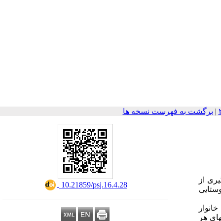
|
برگشت به فهرست نسخه ها
ری از
‎ 10.21859/psj.16.4.28
روستایی
این تحقیق در سال ۱۳۹۲ در مناطق روستائی شهرستان همدان انجام شد. با استفاده از روش نمونه گیری خوشه‎ای ۳۵۰ خانوار
 و داده‎های این افراد با استفاده از پرسشنامه گردآوری شد. برای تعیین متغیر اقتصادی شاخص دارایی محاسبه و برای وزن‎دهی دارایی‎های هر