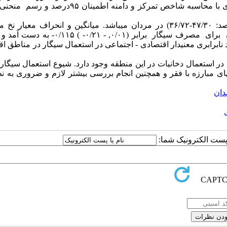
خانواده از روش آنالیز مؤلفه‏های اصلی استفاده گردید. ارزیابی نابرابری با محاسبه شاخص تمرکز و دامنه ا
شیوع استعمال سیگار ۴۲/۰۱ درصد (دامنه اطمینان ۹۵ درصد: ۴۷/۳۰-۳۶/۷۲) در مردان می‎باشد. میانگین و انح
۸/۱±۱۱/۱۱ در روز بود. شاخص تمرکز و دامنه اطمینان ۹۵ درصد آن برای مصرف سیگار برابر (۰/۰۱,
تمرکز بالای خط برابری قرار گرفت که نشانگر توزیع نامتناسب و وجود نابرابری معنی‎دار اقتصادی - اجتماعی در استعمال سیگار در
 در استعمال دخانیات در این منطقه وجود دارد. شیوع استعمال سیگار 
طقه بین مردان بالا است. انجام مداخلات آموزشی و اجرای برنامه‎های مبارزه با فقر و همچنین انجام بررسی بیشتر لازم و ضروری
دان
ا پست الکترونیک شما: