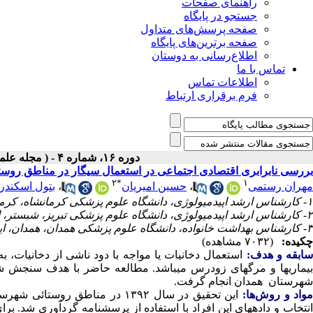
راهنمای صفحات
جستجو در پایگاه
صفحه پرسش‌های متداول
صفحه برترین‌های پایگاه
اطلاع‌رسانی به دوستان
تماس با ما
اطلاعات تماس
فرم برقراری ارتباط
دوره ۱۶، شماره ۴ - ( مجله علمی پژوهان، تابستان ۱۳۹۷ )
بررسی نابرابری اقتصادی اجتماعی در استعمال سیگار در مناطق روست
۲
*
۱
مهران رستمی
،
حسین امیریان
،
بتول اسکندر
۱- کارشناس ارشد اپیدمیولوژی، دانشگاه علوم پزشکی کرمانشاه، کرمانشاه، ایران
۲- کارشناس ارشد اپیدمیولوژی، دانشگاه علوم پزشکی تبریز، شبستر، ایران ،
۳- کارشناس بهداشت خانواده، دانشگاه علوم پزشکی همدان، همدان، ایران
چکیده:
(۷۰۳۲ مشاهده)
ابقه و هدف:
استعمال دخانیات یا مواجه با دود ناشی از دخانیات
بیماری‎ها و مرگ‎های زودرس می‎باشد. مطالعه ح
شهرستان همدان انجام گرفت.
واد و روش‌‌ها: