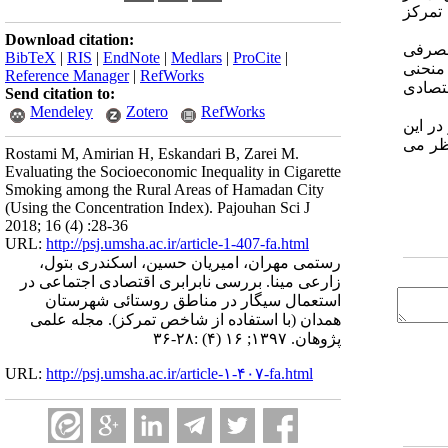
طمینان ۹۵درصد و رسم منحنی تمرکز
Download citation:
راف معیار نخ مصرفی
BibTeX
|
RIS
|
EndNote
|
Medlars
|
ProCite
|
 - ۰/۲۱- ) ۰/۱۱۵- به دست آمد و منحنی
Reference Manager
|
RefWorks
 مناطق اقتصادی
Send citation to:
Mendeley
Zotero
RefWorks
در این
 به ‌نظر می
Rostami M, Amirian H, Eskandari B, Zarei M.
Evaluating the Socioeconomic Inequality in Cigarette
Smoking among the Rural Areas of Hamadan City
(Using the Concentration Index). Pajouhan Sci J
2018; 16 (4) :28-36
URL:
http://psj.umsha.ac.ir/article-1-407-fa.html
رستمی مهران، امیریان حسین، اسکندری بتول،
زارعی مینا. بررسی نابرابری اقتصادی اجتماعی در
استعمال سیگار در مناطق روستائی شهرستان
همدان (با استفاده از شاخص تمرکز). مجله علمی
پژوهان. ۱۳۹۷; ۱۶ (۴) :۲۸-۳۶
URL:
http://psj.umsha.ac.ir/article-۱-۴۰۷-fa.html