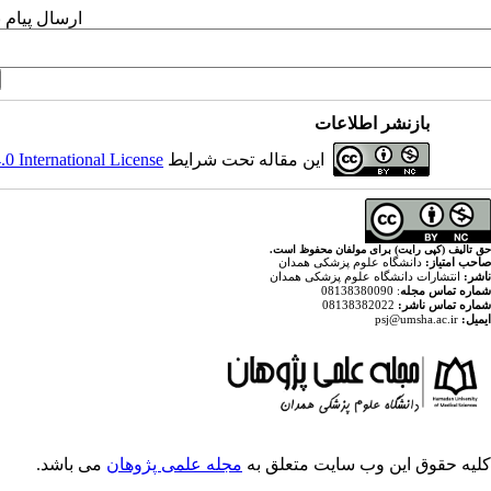
ارسال پیام 
بازنشر اطلاعات
این مقاله تحت شرایط
 International License
حق تالیف (کپی رایت) برای مولفان محفوظ است.
صاحب امتیاز:
دانشگاه علوم پزشکی همدان
ناشر:
انتشارات دانشگاه علوم پزشکی همدان
شماره تماس مجله
: 08138380090
شماره تماس ناشر:
08138382022
ایمیل:
psj@umsha.ac.ir
کلیه حقوق این وب سایت متعلق به
مجله علمی پژوهان
می باشد.