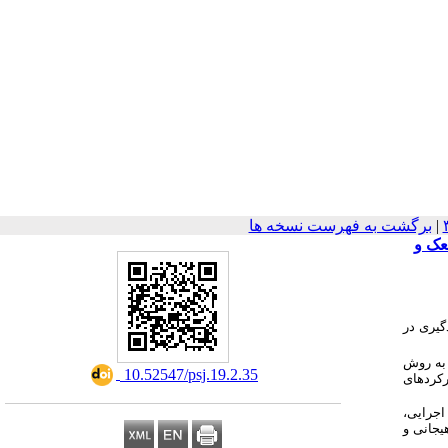
|
برگشت به فهرست نسخه ها
عک و
گیری در
دند. گروه اول و دوم به روش
‎ 10.52547/psj.19.2.35
رکردهای
اجرایی،
یجانی و