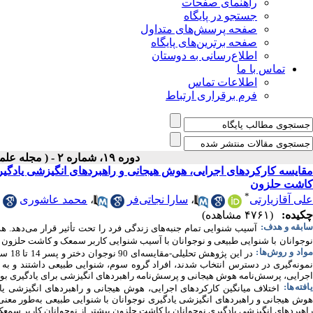
راهنمای صفحات
جستجو در پایگاه
صفحه پرسش‌های متداول
صفحه برترین‌های پایگاه
اطلاع‌رسانی به دوستان
تماس با ما
اطلاعات تماس
فرم برقراری ارتباط
دوره ۱۹، شماره ۲ - ( مجله علمی پژوهان،زمستان ۱۳۹۹ )
مقایسه کارکرد‌های اجرایی، هوش هیجانی و راهبرد‌های انگیزشی یادگیر
کاشت حلزون
*
علی آقازیارتی
،
سارا نجاتی‌فر
،
محمد عاشوری
چکیده:
(۴۷۶۱ مشاهده)
ابقه و هدف:
آسیب شنوایی تمام جنبه‌های زندگی فرد را تحت تأثیر قرار می‌دهد.
نوجوانان
با شنوایی طبیعی و نوجوانان با آسیب شنوایی کاربر سمعک و کاشت حلزون د
واد و روش‌‌ها:
نمونه‌گیری در دسترس انتخاب شدند، افراد گروه سوم، شنوایی طبیعی داشتند و به ر
اجرایی، پرسش‌نامه هوش هیجانی و پرسش‌نامه راهبردهای انگیزشی برای یادگیری بود. د
افته‌ها:
اختلاف میانگین کارکردهای اجرایی، هوش هیجانی و راهبردهای انگیزشی یادگیر
هوش هیجانی و راهبردهای انگیزشی یادگیری نوجوانان با شنوایی طبیعی به‌طور معنی‌
راهبردهای انگیزشی یادگیری نوجوانان با کاشت حلزون بیشتر از نوجوانان کاربر سمعک