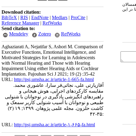
همسالان
 در این
Download citation:
BibTeX
|
RIS
|
EndNote
|
Medlars
|
ProCite
|
Reference Manager
|
RefWorks
Send citation to:
Mendeley
Zotero
RefWorks
Aghaziarati A, Nejatifar S, Ashori M. Comparison of
Executive Functions, Emotional Intelligence, and
Motivated Strategies for Learning in Adolescents
with Normal Hearing and Those with Hearing
Impairment Using either Hearing Aids or Cochlear
Implantation. Pajouhan Sci J 2021; 19 (2) :35-42
URL:
http://psj.umsha.ac.ir/article-1-665-fa.html
آقازیارتی علی، نجاتی‌فر سارا، عاشوری محمد.
مقایسه کارکرد‌های اجرایی، هوش هیجانی و
راهبرد‌های انگیزشی یادگیری در نوجوانان با شنوایی
طبیعی و نوجوانان با آسیب شنوایی کاربر سمعک و
کاشت حلزون. مجله علمی پژوهان. ۱۳۹۹; ۱۹ (۲)
:۳۵-۴۲
URL:
http://psj.umsha.ac.ir/article-۱-۶۶۵-fa.html