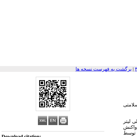
|
برگشت به فهرست نسخه ها
لامتی
زون در جذب فلوراید مورد بررسی قرار گرفت. در هر مرحله از آزمایشات، 100 میلی لیتر
تور شیک داده شد. تأثیر پارامترهای مختلف، (11-3) pH، زمان واکنش
یایی جاذب توسط
Download citation: