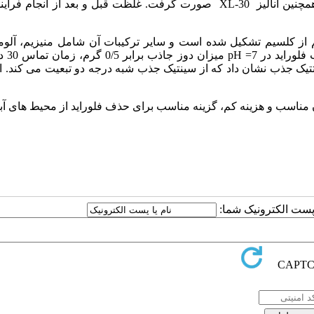
میکروسکوپ الکترونی روبشی ساخت شرکت فیلیپس مدل EDX و همچنین آنالیز XL-30 صورت گرفت. غلظت قبل و بعد از ان
 نشان داد که بخش اعظم از کلسیم تشکیل شده است و سایر ترکیبات آن شامل منیزیم، آلو
سیلیکات است. نتایج آزمایش
می دهد. بررسی سنتتیک جذب نشان داد که از سینتیک جذب شبه درجه دو تبعیت می کند. 
ان مناسب و هزینه کم، گزینه مناسب برای حذف فلوراید از محیط های آب
ا پست الکترونیک شما: