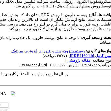
توسط روش پیشنهادی شرکت هک (HACH) اندازه گیری شد.
افته ها:
آنالیز پوسته حلزون با روش EDX
غلظت اولیه فلوراید برابر 5 میلی گرم در لیتر رخ 
جذب فلوراید در پوسته حلزون نیز از مدل لانگمویر تبعیت می کند.
بحث و نتیجه گیری:
با توجه به نتایج، پوسته حلزون، یک جاذب با راندم
میباشد
واژه‌های کلیدی:
پوسته حلزون
،
جذب
،
فلوراید
،
ایزوترم
،
سینتیک
متن کامل
[PDF 1169 kb]
(۴۵۷۷ دریافت)
نوع مطالعه:
مقاله پژوهشي
|
دریافت: 1393/6/22 | پذیرش: 1393/6/22 | انتشار: 1393/6/22
ارسال نظر درباره این مقاله : نام کاربری ی