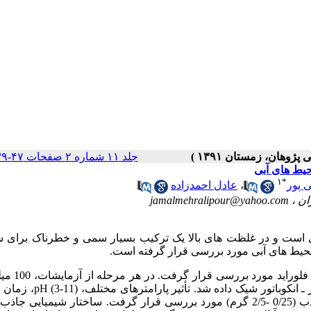
جلد ۱۱ شماره ۲ صفحات ۴۷-۳۹
حیط های آبی
۱
*
 پور
،
عادل احمدزاده
jamalmehralipour@yahoo.com
 است و در غلظت های بالا یک ترکیب بسیار سمی و خطرناک برای س
محیط های آبی مورد بررسی قرار گرفته است.
در این مطالعه تجربی، توانایی پوسته حل
از محلول فلوراید با غلظت اولیه مشخص و pH معین در دستگاه شیکر ـ انکوبا
(60-5 دقیقه)، غلظت اولیه فلوراید (10-5 میلی گرم در لیتر) و دوز جاذب (0/25 -2/5 گرم) مورد بررسی قرار گرفت. ساختار شیم