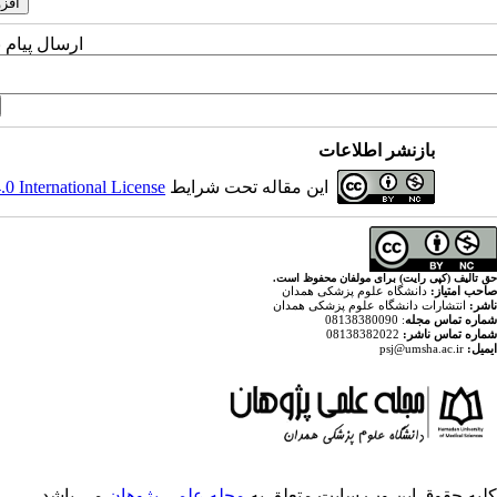
ارسال پیام 
بازنشر اطلاعات
این مقاله تحت شرایط
 International License
حق تالیف (کپی رایت) برای مولفان محفوظ است.
صاحب امتیاز:
دانشگاه علوم پزشکی همدان
ناشر:
انتشارات دانشگاه علوم پزشکی همدان
شماره تماس مجله
: 08138380090
شماره تماس ناشر:
08138382022
ایمیل:
psj@umsha.ac.ir
کلیه حقوق این وب سایت متعلق به
مجله علمی پژوهان
می باشد.