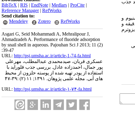
جام فرایند جذب
BibTeX
|
RIS
|
EndNote
|
Medlars
|
ProCite
|
Reference Manager
|
RefWorks
Send citation to:
منیوم و
Mendeley
Zotero
RefWorks
 بیانگر آن است که بالاترین راندمان جذب فلوراید در 7= pH میزان دوز جاذب برابر 0/5 گرم، زمان تماس 30 دقیقه و
ایزوترم
Asgari G, Seid Mohammadi A, Mehralipour J,
Ahmadzadeh A. Performance of fluoride adsorption
by snail shell in aqueous. Pajouhan Sci J 2013; 11 (2)
ی
:39-47
URL:
http://psj.umsha.ac.ir/article-1-74-fa.html
عسکری قربان، صیدمحمدی عبدالمطلب، مهرعلی
پور جمال، احمدزاده عادل. بررسی جذب فلوراید با
استفاده از پودر تهیه شده از پوسته حلزون از محیط
های آبی. مجله علمی پژوهان. ۱۳۹۱; ۱۱ (۲) :۳۹-۴۷
URL:
http://psj.umsha.ac.ir/article-۱-۷۴-fa.html