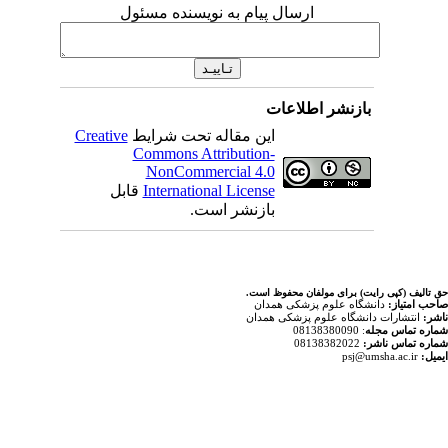
ارسال پیام به نویسنده مسئول
اطلاعات
Creative
این مقاله تحت شرایط
Commons Attribution-
NonCommercial 4.0
قابل
International License
بازنشر است.
ولفان محفوظ است
پزشکی همدان
م پزشکی همدان