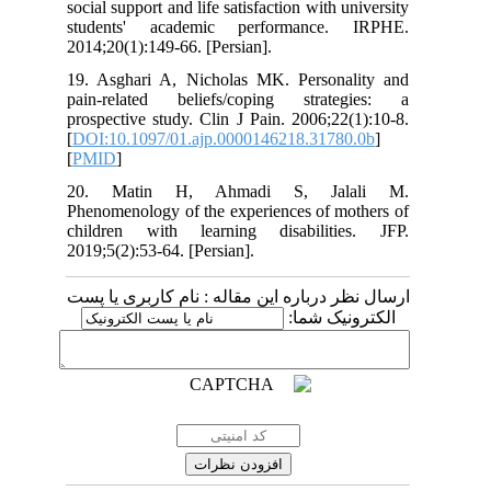
social support and life satisfaction with u
students' academic performance.
2014;20(1):149-66. [Persian].
19. Asghari A, Nicholas MK. Persona
pain-related beliefs/coping strat
prospective study. Clin J Pain. 2006;22
[
DOI:10.1097/01.ajp.0000146218.3178
[
PMID
]
20. Matin H, Ahmadi S, Jal
Phenomenology of the experiences of mo
children with learning disabiliti
2019;5(2):53-64. [Persian].
 درباره این مقاله : نام کاربری یا پست
ونیک شما