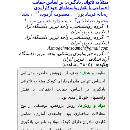
ناتوانی یادگیری: بر اساس حمایت
با نقش واسطه‌ای خودکارآمدی
۲
*
۱
سید
،
معصومه آزموده
،
هاد پور
۱
۳
سید داود حسینی نسب
،
باطبائی
۱- نشناسی، واحد تبریز، دانشگاه آزاد
بریز، ایران
۲- نشناسی، واحد تبریز، دانشگاه آزاد
 تبریز، ایران
Azmodehmasoumeh@gm
۳- زیولوژی پزشکی، واحد تبریز، دانشگاه
می، تبریز، ایران
(۴۸۰۵ مشاهده)
و هدف
هدف از پژوهش حاضر، مدل‌یابی
هایی مادران دارای کودک مبتلا به ناتوانی
ی بر اساس حمایت اجتماعی با نقش
.
ی خودکارآمدی بود
 روش‌‌ها
روش پژوهش، توصیفی از نوع
ات ساختاری بود
جامعه‌ی آماری، شامل
ادران دارای کودک مبتلا به ناتوانی یادگیری
کننده به مراکز روان‌درمانی شهر تبریز در