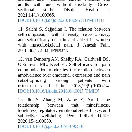
adults with and without disability
sectional study. Disabil Hea
2021;14(1):100965.
[
DOI:10.1016/j.dhjo.2020.100965
] [
PM
11. Salehi S, Sajjadian I. The relatio
self-compassion with intensity, catast
and self-efficacy of pain and affect 
with musculoskeletal pain. J Anes
2018;8(2):72-83. [Persian].
12. van Denburg AN, Shelby RA, Cald
O'Sullivan ML, Keef FJ. Self-efficacy 
communication moderates the relation
ambivalence over emotional expression 
catastrophizing among patien
osteoarthritis. J Pain. 2018;19(9):
[
DOI:10.1016/j.jpain.2018.04.001
] [
PM
13. Jin Y, Zhang M, Wang Y, An
relationship between trait mindf
loneliness, regulatory emotional self-effi
subjective well-being. Pers Individ
2020;154:109650.
[
DOI:10.1016/j.paid.2019.109650
]