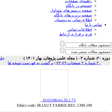
ی صفحات
ر پایگاه
رسش‌های متداول
رین‌های پایگاه
سانی به دوستان
ت تماس
راری ارتباط
جلد
برگشت به فهرست نسخه ها
|
‎ 10.61186/psj.20.2.73
Ethics code: IR.IAUT.TABRIZ.REC.1