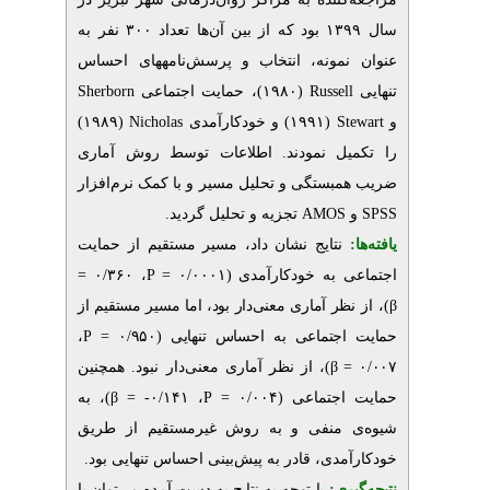
سال ۱۳۹۹ بود که از بین آن‌ها تعداد ۳۰۰ نفر به
مونه، انتخاب و پرسش‌نامه‏های احساس
Sherborn
(۱۹۸۰)، حمایت اجتماعی
Russel
(۱۹۸۹)
Nicholas
خودکارآمدی
(۱۹۹۱) و
S
یل نمودند. اطلاعات توسط روش آماری
بستگی و تحلیل مسیر و با کمک نرم‌افزار
.
تجزیه و تحلیل گردید
AMOS
نتایج نشان داد،
مسیر مستقیم از حمایت
، ۰/۳۶۰ =
P
 به خودکارآمدی (۰/۰۰۰۱
ظر آماری معنی‌دار بود، اما مسیر مستقیم از
،
P
اجتماعی به احساس تنهایی (۰/۹۵۰
از نظر آماری معنی‌دار نبود. همچنین
)،
β
)، به
β
۰/۱۴۱- =
،
P
جتماعی (۰/۰۰۴
 منفی و به روش غیرمستقیم از طریق
مدی، قادر به پیش‌بینی احساس تنهایی بود
یری
با توجه به نتایج به دست آمده می‌توان با