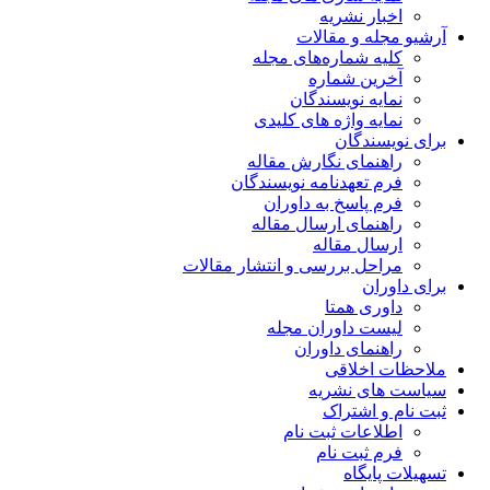
ریه
مقالات
اره‌های مجله
ماره
یسندگان
ژه های کلیدی
ن
 نگارش مقاله
دنامه نویسندگان
خ به داوران
 ارسال مقاله
قاله
ررسی و انتشار مقالات
متا
وران مجله
 داوران
قی
شریه
راک
 ثبت نام
 نام