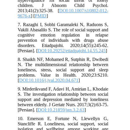
hypervigilance for social threat o
children. J Abnorm Child Ps
2013;41(2):325-38. [
DOI:10.1007/s10
9676-x
] [
PMID
]
7. Razaghi I, Sobhi Garamaleki N, Ra
Vakili Abasalilo S. The role of social su
cognitive emotion regulation in 
prevention of individuals with dru
disorders. Etiadpajohi. 2020;14(55)
[Persian]. [
DOI:10.29252/etiadpajohi.14
8. Shaikh NF, Mohamed R, Sutphin R,
N. The multidimensional relationship
loneliness, stress, social support a
problems. Value in Health. 2020;2
[
DOI:10.1016/j.jval.2020.04.671
]
9. Mirderikvand F, Adavi H, Amirian L,
S. The investigation relationship betwe
support and depression mediated by lo
between elderly. J Geriatr Nurs. 2017;3(
[Persian]. [
DOI:10.21859/jgn.3.2.63
]
10. Emerson E, Fortune N, Llewe
Stancliffe R. Loneliness, social suppor
isolation and wellbeing among wor