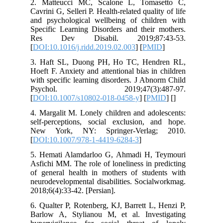
2. Matteucci MC, Scalone L, Tomas
Cavrini G, Selleri P. Health-related qualit
and psychological wellbeing of child
Specific Learning Disorders and their 
Res Dev Disabil. 2019;87:
[
DOI:10.1016/j.ridd.2019.02.003
] [
PMI
3. Haft SL, Duong PH, Ho TC, Hend
Hoeft F. Anxiety and attentional bias in
with specific learning disorders. J Abn
Psychol. 2019;47(3):48
[
DOI:10.1007/s10802-018-0458-y
] [
PM
4. Margalit M. Lonely children and ado
self-perceptions, social exclusion, a
New York, NY: Springer-Verlag
[
DOI:10.1007/978-1-4419-6284-3
]
5. Hemati Alamdarloo G, Ahmadi H, 
Asfichi MM. The role of loneliness in p
of general health in mothers of stude
neurodevelopmental disabilities. Socia
2018;6(4):33-42. [Persian].
6. Qualter P, Rotenberg, KJ, Barrett L,
Barlow A, Stylianou M, et al. Inves