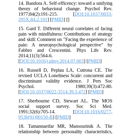
14. Bandora A. Self-efficency: toward a
theory of behavioral change. Psyc
1977;84(2):191-215. [
DOI:10.10
295X.84.2.191
] [
PMID
] [
]
15. Gard T. Different neural correlates 
pain with mindfulness: Contributions of
and skill: Comment on "Facing the expe
pain: A neuropsychological perspec
Fabbro and Crescentini. Phys Li
2014;11(3):564-6.
[
DOI:10.1016/j.plrev.2014.07.003
] [
PM
16. Russell D, Peplau LA, Cutrona
revised UCLA Loneliness Scale: concur
discriminant validity evidence. J 
Psychol. 1980;39(3):47
[
DOI:10.1037/0022-3514.39.3.472
] [
PM
17. Sherbourne CD, Stewart AL. 
social support survey. Soc S
1991;32(6):705-14. [
DOI:10.10
9536(91)90150-B
] [
PMID
]
18. Tamannaeifar MR, Mansourinik
relationship between personality charact