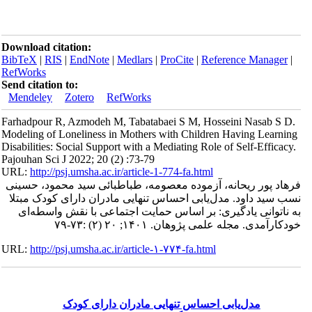
Download citation:
BibTeX
|
RIS
|
EndNote
|
Medlars
|
ProCite
|
Refe
RefWorks
Send citation to:
Mendeley
Zotero
RefWorks
Farhadpour R, Azmodeh M, Tabatabaei S M, Hoss
Modeling of Loneliness in Mothers with Childre
Disabilities: Social Support with a Mediating Role
Pajouhan Sci J 2022; 20 (2) :73-79
URL:
http://psj.umsha.ac.ir/article-1-774-fa.html
، آزموده معصومه، طباطبائی سید محمود، حسینی
ل‌یابی احساس تنهایی مادران دارای کودک مبتلا
ری: بر اساس حمایت اجتماعی با نقش واسطه‌ای
ان. ۱۴۰۱; ۲۰ (۲) :۷۳-۷۹
URL:
http://psj.umsha.ac.ir/article-۱-۷۷۴-fa.html
 احساس تنهایی مادران دارای کودک