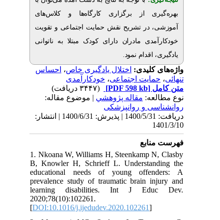
ری از برگزاری کارگاه‌ها و کلاس‌های
 در تشریح نقش حمایت اجتماعی و تقویت
مدی مادران دارای کودک مبتلا به ناتوانی
، اقدام نمود
احساس
،
اختلال یادگیری خاص
ی کلیدی
خودکارآمدی
،
مایت اجتماعی
(۳۴۴۷ دریافت)
[PDF 598 kb]
ل
لعه
مقاله پژوهشي
| موضوع مقاله:
ی و روانپزشکی
دریافت: 1400/5/31 | پذیرش: 1400/6/31 | انتشار:
1
نابع
1. Nkoana W, Williams H, Steenkamp N
B, Knowler H, Schrieff L. Understan
educational needs of young offen
prevalence study of traumatic brain in
learning disabilities. Int J Ed
2020;78(10):102261.
[
DOI:10.1016/j.ijedudev.2020.102261
]