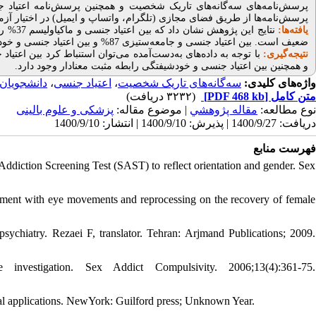
پرسش‌نامه‌های سه‌گانه‌های تاریک شخصیت و همچنین پرسش‌نامه اعتیاد
پرسش‌نامه‌ها از طریق فضای مجازی (تلگرام، واتساپ و ایمیل) در اختیار آز
یافته‌ها:
نتایج این پژوهش نشان داد که بین اعتیاد جنسی و ماکیاولیسم 37% رابطه وجود دارد که این مقدار با توجه به طبقه‌بندی ارایه شده توسط
ضعیف است. بین اعتیاد جنسی و جامعه‌ستیزی 87% و بین اعتیاد جنسی و خودشیفتگی 69% رابطه وجود داشت که در سطح قوی بود.
نتیجه‌گیری:
با توجه به داده‌های به‌دست‌آمده می‌توان استنباط کرد بین اعتیاد
و همچنین بین اعتیاد جنسی و خودشیفتگی رابطه مثبت معنادار وجود دارد
.
واژه‌های کلیدی:
سه‌گانه‌های تاریک شخصیت
،
اعتیاد جنسی
،
دانشجویان
متن کامل
[PDF 468 kb]
(۳۲۳۲ دریافت)
نوع مطالعه:
مقاله پژوهشي
| موضوع مقاله:
پزشکی و علوم بالینی
دریافت: 1400/9/27 | پذیرش: 1400/9/10 | انتشار: 1400/9/10
فهرست منابع
Addiction Screening Test (SAST) to reflect orientation and gender. Sex
atment with eye movements and reprocessing on the recovery of female
sychiatry. Rezaei F, translator. Tehran: Arjmand Publications; 2009.
investigation. Sex Addict Compulsivity. 2006;13(4):361-75.
cal applications. NewYork: Guilford press; Unknown Year.