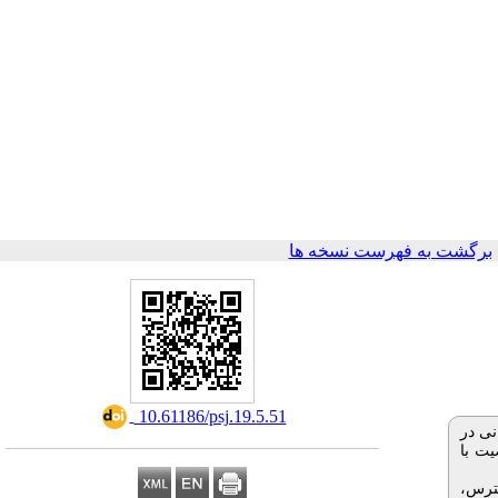
برگشت به فهرست نسخه ها
‎ 10.61186/psj.19.5.51
نی در
یت با
ترس،