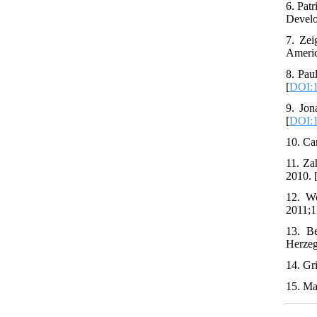
6. Pat
Develo
7. Zei
Americ
8. Pau
[
DOI:1
9. Jon
[
DOI:1
10. Ca
11. Za
2010. 
12. Wo
2011;1
13. Be
Herzeg
14. Gr
15. Ma