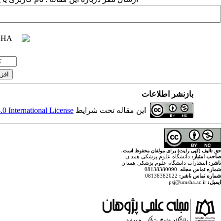
بازنشر اطلاعات
این مقاله تحت شرایط
 International License
حق تالیف (کپی رایت) برای مولفان محفوظ است.
صاحب امتیاز:
دانشگاه علوم پزشکی همدان
ناشر:
انتشارات دانشگاه علوم پزشکی همدان
شماره تماس مجله
: 08138380090
شماره تماس ناشر:
08138382022
ایمیل:
psj@umsha.ac.ir