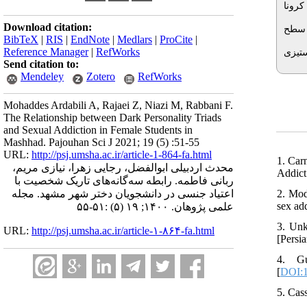
کرونا
Download citation:
سطح
BibTeX
|
RIS
|
EndNote
|
Medlars
|
ProCite
|
Reference Manager
|
RefWorks
ستیزی
Send citation to:
Mendeley
Zotero
RefWorks
Mohaddes Ardabili A, Rajaei Z, Niazi M, Rabbani F.
The Relationship between Dark Personality Triads
and Sexual Addiction in Female Students in
Mashhad. Pajouhan Sci J 2021; 19 (5) :51-55
URL:
http://psj.umsha.ac.ir/article-1-864-fa.html
1. Car
محدث اردبیلی ابوالفضل، رجایی زهرا، نیازی مریم،
Addict
ربانی فاطمه. رابطه سه‌گانه‌های تاریک شخصیت با
2. Mod
اعتیاد جنسی در دانشجویان دختر شهر مشهد. مجله
sex ad
علمی پژوهان. ۱۴۰۰; ۱۹ (۵) :۵۱-۵۵
3. Unk
URL:
http://psj.umsha.ac.ir/article-۱-۸۶۴-fa.html
[Persia
4. Gu
[
DOI:1
5. Cas