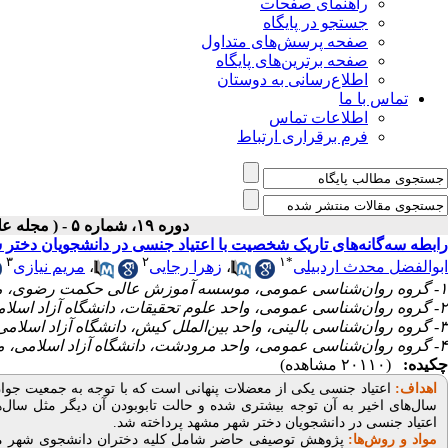
راهنمای صفحات
جستجو در پایگاه
صفحه پرسش‌های متداول
صفحه برترین‌های پایگاه
اطلاع‌رسانی به دوستان
تماس با ما
اطلاعات تماس
فرم برقراری ارتباط
دوره ۱۹، شماره ۵ - ( مجله علمی پژوهان، پاییز ۱۴۰۰ )
رابطه سه‌گانه‌های تاریک شخصیت با اعتیاد جنسی در دانشجویان دختر
۳
۲
۱
*
ابوالفضل محدث اردبیلی
،
زهرا رجایی
،
مریم نیازی
۱- گروه روان‌شناسی عمومی، موسسه آموزش عالی حکمت رضوی، مشهد، ایران
۲- گروه روان‌شناسی عمومی، واحد علوم تحقیقات، دانشگاه آزاد اسلامی، تهران، ایران
۳- گروه روان‌شناسی بالینی، واحد بین‌الملل کیش، دانشگاه آزاد اسلامی، کیش، ایران
۴- گروه روان‌شناسی عمومی، واحد مرودشت، دانشگاه آزاد اسلامی، مرودشت، ایران
چکیده:
(۲۰۱۱۰ مشاهده)
اهداف:
اعتیاد جنسی یکی از معضلات پنهانی است که با توجه به جمعیت جوا
سال‌های اخیر به آن توجه بیشتری شده و حالت تابوبودن آن دیگر مثل سال
اعتیاد جنسی در دانشجویان دختر شهر مشهد پرداخته شد.
مواد و روش‌ها:
پژوهش توصیفی حاضر شامل کلیه دختران دانشجوی شهر مشهد