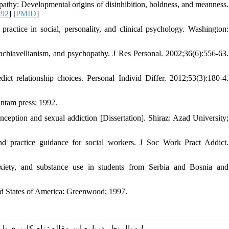
pathy: Developmental origins of disinhibition, boldness, and meanness.
492
] [
PMID
]
ractice in social, personality, and clinical psychology. Washington:
achiavellianism, and psychopathy. J Res Personal. 2002;36(6):556-63.
 relationship choices. Personal Individ Differ. 2012;53(3):180-4.
antam press; 1992.
nception and sexual addiction [Dissertation]. Shiraz: Azad University;
 practice guidance for social workers. J Soc Work Pract Addict.
xiety, and substance use in students from Serbia and Bosnia and
ted States of America: Greenwood; 1997.
ارسال نظر درباره این مقاله : نام کاربری ی