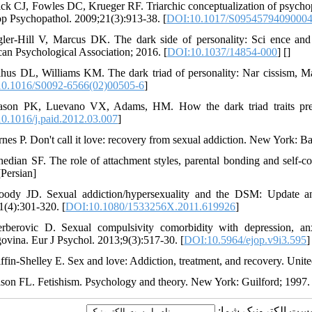
rick CJ, Fowles DC, Krueger RF. Triarchic conceptualization of psycho
p Psychopathol. 2009;21(3):913-38. [
DOI:10.1017/S0954579409000
gler-Hill V, Marcus DK. The dark side of personality: Sci ence and p
an Psychological Association; 2016. [
DOI:10.1037/14854-000
] [
]
lhus DL, Williams KM. The dark triad of personality: Nar cissism, M
0.1016/S0092-6566(02)00505-6
]
ason PK, Luevano VX, Adams, HM. How the dark triad traits predict
0.1016/j.paid.2012.03.007
]
rnes P. Don't call it love: recovery from sexual addiction. New York: B
hedian SF. The role of attachment styles, parental bonding and self-co
[Persian]
ody JD. Sexual addiction/hypersexuality and the DSM: Update and
1(4):301-320. [
DOI:10.1080/1533256X.2011.619926
]
rberovic D. Sexual compulsivity comorbidity with depression, an
ovina. Eur J Psychol. 2013;9(3):517-30. [
DOI:10.5964/ejop.v9i3.595
]
iffin-Shelley E. Sex and love: Addiction, treatment, and recovery. Uni
son FL. Fetishism. Psychology and theory. New York: Guilford; 1997.
ا پست الکترونیک شما: