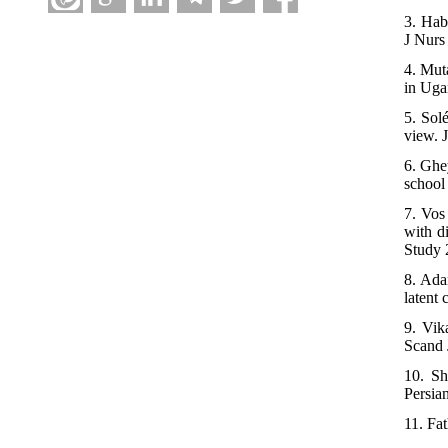
3. Hab
J Nurs
4. Mut
in Uga
5. Sol
view. 
6. Ghe
school
7. Vos
with d
Study 
8. Ada
latent
9. Vik
Scand 
10. Sh
Persia
11. Fa