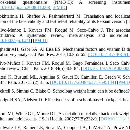
loskeletal questionnaire (NMQ-E): A screening instrume
0.1016/j.jpain.2008.11.008
] [
PMID
]
khtarinia H, Shafiee A, Pashmdarfard M. Translation and localiza
ion of the face validity and test-retest reliability of its Persian version 
alvo‐Muñoz I, Kovacs FM, Roqué M, Seco‐Calvo J. The associat
lchildren: A systematic review, meta‐analysis and individua
0.1002/ejp.1471
] [
PMID
]
ghadir AH, Gabr SA, Al-Eisa ES. Mechanical factors and vitamin D def
nal survey analysis. J Pain Res. 2017;10:855-65. [
DOI:10.2147/JPR.S1
lvo-Muñoz I, Kovacs FM, Roqué M, Gago Fernández I, Seco Calvo J
atic review. Clin J Pain. 2018;34(5):468-84. [
DOI:10.1097/AJP.00000
iteri K, Busuttil ML, Aquilina S, Gauci D, Camilleri E, Grech V. Sch
Br J Pain. 2017;11(2):81-6. [
DOI:10.1177/2049463717695144
] [
PMI
ckrell S, Simms C, Blake C. Schoolbag weight limit: can it be defined?
odgold SA, Nielsen D. Effectiveness of a school-based backpack hea
ore MJ, White GL, Moore DL. Association of relative backpack weight wit
ldren and adolescents. J Sch Health. 2007;77(5):232-9. [
DOI:10.1111/j.
ulware LE, Ratner LE, Sosa JA, Cooper LA, LaVeist TA, Powe NR. D