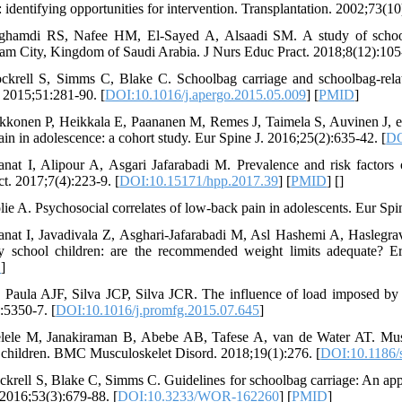
 identifying opportunities for intervention. Transplantation. 2002;73(10
ghamdi RS, Nafee HM, El-Sayed A, Alsaadi SM. A study of school
 City, Kingdom of Saudi Arabia. J Nurs Educ Pract. 2018;8(12):105-
ckrell S, Simms C, Blake C. Schoolbag carriage and schoolbag-rela
 2015;51:281-90. [
DOI:10.1016/j.apergo.2015.05.009
] [
PMID
]
kkonen P, Heikkala E, Paananen M, Remes J, Taimela S, Auvinen J, et a
ain in adolescence: a cohort study. Eur Spine J. 2016;25(2):635-42. [
DO
anat I, Alipour A, Asgari Jafarabadi M. Prevalence and risk factor
ct. 2017;7(4):223-9. [
DOI:10.15171/hpp.2017.39
] [
PMID
] [
]
lie A. Psychosocial correlates of low-back pain in adolescents. Eur Spi
anat I, Javadivala Z, Asghari-Jafarabadi M, Asl Hashemi A, Hasleg
y school children: are the recommended weight limits adequate? E
D
]
 Paula AJF, Silva JCP, Silva JCR. The influence of load imposed by 
:5350-7. [
DOI:10.1016/j.promfg.2015.07.645
]
lele M, Janakiraman B, Abebe AB, Tafese A, van de Water AT. Muscu
 children. BMC Musculoskelet Disord. 2018;19(1):276. [
DOI:10.1186/
ckrell S, Blake C, Simms C. Guidelines for schoolbag carriage: An appra
2016;53(3):679-88. [
DOI:10.3233/WOR-162260
] [
PMID
]