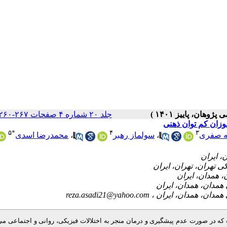
جلد ۲۰ شماره ۴ صفحات ۲۶۷-۲۶۰
زان کم توان ذهنی
۵
*
۴
۳
محمدرضا اسدی
،
سولماز رهبر
،
ه صفری
reza.asadi21@yahoo.com
ه در صورت عدم پیشگیری و درمان منجر به اختلالات فیزیکی، روانی و اجتماعی می