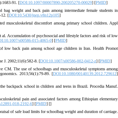
):1683-91. [
DOI:10.1097/00007890-200205270-00029
] [
PMID
]
 bag weight and back pain among intermediate female students in
12. [
DOI:10.5430/jnep.v8n12p105
]
ted musculoskeletal discomfort among primary school children. Appl
l. Accumulation of psychosocial and lifestyle factors and risk of low
I:10.1007/s00586-015-4065-0
] [
PMID
]
s of low back pain among school age children in Iran. Health Promot
ne J. 2002;11(6):582-8. [
DOI:10.1007/s00586-002-0412-z
] [
PMID
]
rave CM. The use of schoolbags and musculoskeletal symptoms among
rgonomics. 2013;56(1):79-89. [
DOI:10.1080/00140139.2012.729612
]
the backpack school in children and teens in Brazil. Procedia Manuf.
loskeletal pain and associated factors among Ethiopian elementary
s12891-018-2192-6
] [
PMID
] [
]
isal of safe load limits for schoolbag weight and duration of carriage.