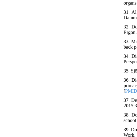
organs:
31. Al
Dammam
32. Do
Ergon.
33. Mi
back p
34. Di
Perspe
35. Sjö
36. Di
primar
[
PMI
37. De
2015;3
38. De
school
39. Do
Work. 