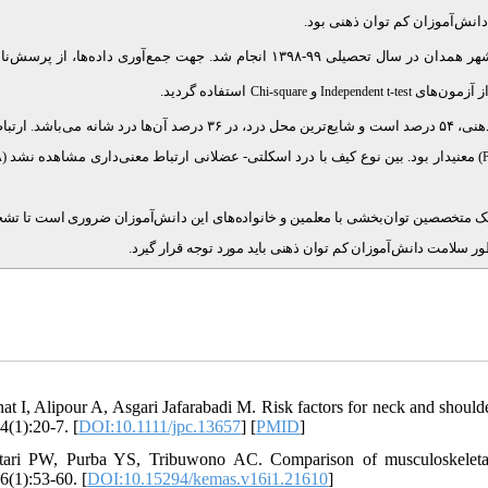
انش‌آموزان کم توان ذهنی بود
مطالعه‌ی مقطعی، با مشارکت ۳۳ دانش‌آموز کم توان ذهنی شهر همدان در سال تحصیلی ۹۹-۱۳۹۸ انجام شد. جهت جمع‌آوری داده‌ها، ا
از آزمون‌های
و
استفاده گردید.
Chi-square
Independent t-test
انه می‌باشد
ارتباط
) معنی‏دار بود. بین نوع کیف با درد اسکلتی- عضلانی ارتباط معنی‌داری مشاهده نشد (۰/۴۸ =
زدیک متخصصین توان‌بخشی با معلمین و خانواده‌های این دانش‌آموزان ضروری است تا تش
ظور سلامت دانش‌‌آموزان کم توان ذهنی باید مورد توجه قرار گیرد
nat I, Alipour A, Asgari Jafarabadi M. Risk factors for neck and should
4(1):20-7. [
DOI:10.1111/jpc.13657
] [
PMID
]
tari PW, Purba YS, Tribuwono AC. Comparison of musculoskeletal
6(1):53-60. [
DOI:10.15294/kemas.v16i1.21610
]