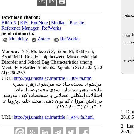
ز پرسش‌نامه‌های
Download citation:
BibTeX
|
RIS
|
EndNote
|
Medlars
|
ProCite
|
Reference Manager
|
RefWorks
Send citation to:
. 
وزن
Mendeley
Zotero
RefWorks
Mortazavi S S, Mortazavi Z, Safari M, Rahbar S,
Asadi M R. Relationship between Musculoskeletal
خیص و
Disorder and School Bag Characteristics among
Mentally Retarded Students. Pajouhan Sci J 2022; 20
(4) :260-267
URL:
http://psj.umsha.ac.ir/article-1-869-fa.html
مرتضوی سعیده سادات، مرتضوی زهرا، صفری
ملیحه، رهبر سولماز، اسدی محمدرضا. ارتباط
اختلالات اسکلتی-عضلانی و مشخصات کیف مدرسه
در دانش آموزان کم توان ذهنی. مجله علمی پژوهان.
۱۴۰۱; ۲۰ (۴) :۲۶۰-۲۶۷
1. Dia
2018;5
URL:
http://psj.umsha.ac.ir/article-۱-۸۶۹-fa.html
2. Les
2020;1