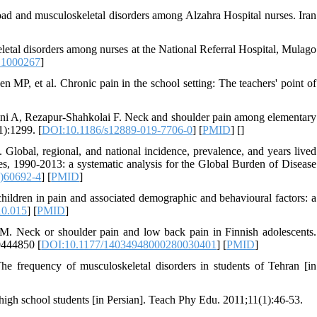
d and musculoskeletal disorders among Alzahra Hospital nurses. Iran
etal disorders among nurses at the National Referral Hospital, Mulago
.1000267
]
 MP, et al. Chronic pain in the school setting: The teachers' point of
ni A, Rezapur-Shahkolai F. Neck and shoulder pain among elementary
1):1299. [
DOI:10.1186/s12889-019-7706-0
] [
PMID
] [
]
 Global, regional, and national incidence, prevalence, and years lived
ies, 1990-2013: a systematic analysis for the Global Burden of Disease
)60692-4
] [
PMID
]
ildren in pain and associated demographic and behavioural factors: a
10.015
] [
PMID
]
M. Neck or shoulder pain and low back pain in Finnish adolescents.
0444850 [
DOI:10.1177/14034948000280030401
] [
PMID
]
 frequency of musculoskeletal disorders in students of Tehran [in
high school students [in Persian]. Teach Phy Edu. 2011;11(1):46-53.