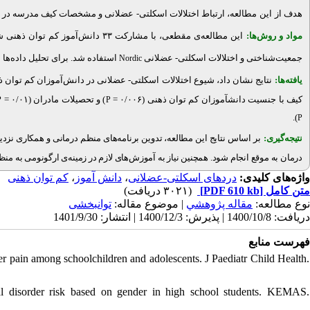
عضلانی و مشخصات کیف مدرسه در د.
-
ارتباط اختلالات اسکلتی
،
مطالعه
این
هدف از
مواد و روش‌‌ها:
این
جمعیت‌شناختی و اختلالات اسکلتی- عضلانی
استفاده شد. برای تحلیل داده‌ها 
Nordic
یافته‌ها:
نتایج نشان داد،
شیوع اختلالات اسکلتی- عضلانی در دانش‌آموزان کم توان ذهنی، ۵۴ درصد است و شایع‌ترین محل درد، در ۳۶ درصد آن‌ها درد ش
۰/۰۱ =
) و تحصیلات مادران (
۰/۰۰۶ =
(
دانش‏آموزان کم توان ذهنی
کیف با جنسیت
P
P
.
)
P
نتیجه‌گیری:
بر اساس نتایج این مطالعه، تدوین برنامه‌های منظم درمانی و همکاری ن
درمان به موقع انجام شود. همچنین
نیاز به آموزش‌های لازم در زمینه‌ی ارگونومی به من.
کم توان ذهنی
،
دانش آموز
،
دردهای اسکلتی-عضلانی
واژه‌های کلیدی:
(۳۰۲۱ دریافت)
[PDF 610 kb]
متن کامل
نوع مطالعه:
مقاله پژوهشي
| موضوع مقاله:
توانبخشی
دریافت: 1400/10/8 | پذیرش: 1400/12/3 | انتشار: 1401/9/30
فهرست منابع
er pain among schoolchildren and adolescents. J Paediatr Child Health.
 disorder risk based on gender in high school students. KEMAS.