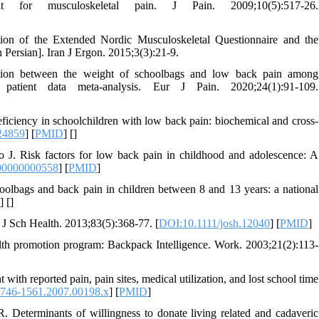
nt for musculoskeletal pain. J Pain. 2009;10(5):517-26.
tion of the Extended Nordic Musculoskeletal Questionnaire and the
[in Persian]. Iran J Ergon. 2015;3(3):21-9.
ion between the weight of schoolbags and low back pain among
l patient data meta‐analysis. Eur J Pain. 2020;24(1):91-109.
iciency in schoolchildren with low back pain: biochemical and cross-
24859
] [
PMID
] [
]
. Risk factors for low back pain in childhood and adolescence: A
00000000558
] [
PMID
]
oolbags and back pain in children between 8 and 13 years: a national
D
] [
]
 J Sch Health. 2013;83(5):368-77. [
DOI:10.1111/josh.12040
] [
PMID
]
lth promotion program: Backpack Intelligence. Work. 2003;21(2):113-
h reported pain, pain sites, medical utilization, and lost school time
1746-1561.2007.00198.x
] [
PMID
]
eterminants of willingness to donate living related and cadaveric