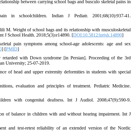
ationship between carrying school bags and busculo skeletal pains in
n in schoolchildren. Indian J Pediatr. 2001;68(10):937-41.
li M. Weight of school bags and its relationship with musculoskeletal
Int J School Health. 2018;5(3):e14890. [
DOI:10.5812/intjsh.14890
]
oskeletal pain symptoms among school-age adolescents: age and sex
0
] [
PMID
]
ly retarded with Down syndrome [in Persian]. Proceeding of the 3rd
lan University; 25-07-2019.
ce of head and upper extremity deformities in students with special
itions, evaluation and principles of treatment. Pediatric Medicine.
dren with congenital deafness. Int J Audiol. 2008;47(9):590-9.
 of balance in children with and without hearing impairment. Int J
nd test-retest reliability of an extended version of the Nordic