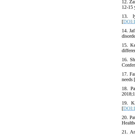
12. Za
12-15 
13. I
[
DOI:
14. Ja
disord
15. Ke
differ
16. Sh
Confer
17. Fa
needs 
18. Pa
2018;1
19. Ka
[
DOI:1
20. Pa
Health
21. An