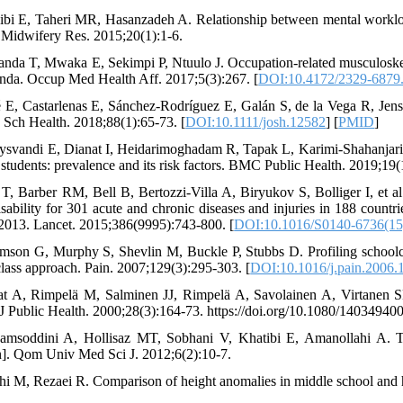
ibi E, Taheri MR, Hasanzadeh A. Relationship between mental workloa
 Midwifery Res. 2015;20(1):1-6.
anda T, Mwaka E, Sekimpi P, Ntuulo J. Occupation-related musculoskel
nda. Occup Med Health Aff. 2017;5(3):267. [
DOI:10.4172/2329-6879
é E, Castarlenas E, Sánchez‐Rodríguez E, Galán S, de la Vega R, Jensen
J Sch Health. 2018;88(1):65-73. [
DOI:10.1111/josh.12582
] [
PMID
]
ysvandi E, Dianat I, Heidarimoghadam R, Tapak L, Karimi-Shahanjari
 students: prevalence and its risk factors. BMC Public Health. 2019;19(
 T, Barber RM, Bell B, Bertozzi-Villa A, Biryukov S, Bolliger I, et al.
isability for 301 acute and chronic diseases and injuries in 188 countr
2013. Lancet. 2015;386(9995):743-800. [
DOI:10.1016/S0140-6736(15
mson G, Murphy S, Shevlin M, Buckle P, Stubbs D. Profiling schoolch
 class approach. Pain. 2007;129(3):295-303. [
DOI:10.1016/j.pain.2006.
at A, Rimpelä M, Salminen JJ, Rimpelä A, Savolainen A, Virtanen S
J Public Health. 2000;28(3):164-73. https://doi.org/10.1080/14034940
amsoddini A, Hollisaz MT, Sobhani V, Khatibi E, Amanollahi A. The
n]. Qom Univ Med Sci J. 2012;6(2):10-7.
thi M, Rezaei R. Comparison of height anomalies in middle school and 