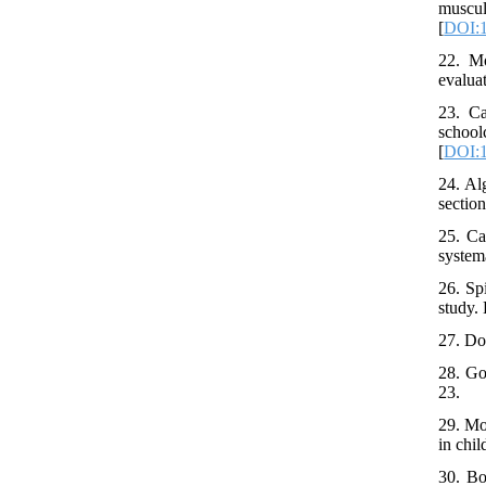
muscu
[
DOI:1
22. Mo
evaluat
23. C
schoo
[
DOI:1
24. Al
sectio
25. Ca
system
26. Sp
study. 
27. Do
28. Go
23.
29. Mo
in chi
30. Bo