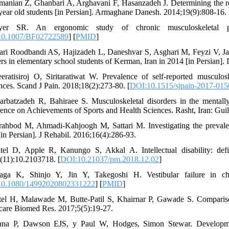
manian Z, Ghanbari A, Arghavani F, Hasanzadeh J. Determining the rel
year old students [in Persian]. Armaghane Danesh. 2014;19(9):808-16.
yer SR. An ergonomic study of chronic musculoskeletal pai
10.1007/BF02722589
] [
PMID
]
fari Roodbandi AS, Hajizadeh L, Daneshvar S, Asghari M, Feyzi V, Jali
ers in elementary school students of Kerman, Iran in 2014 [in Persian]. 
eratisiroj O, Siritaratiwat W. Prevalence of self-reported muscul
ences. Scand J Pain. 2018;18(2):273-80. [
DOI:10.1515/sjpain-2017-015
arbatzadeh R, Bahiraee S. Musculoskeletal disorders in the mental
ence on Achievements of Sports and Health Sciences. Rasht, Iran: Gui
rahbod M, Ahmadi-Kahjoogh M, Sattari M. Investigating the prevalen
[in Persian]. J Rehabil. 2016;16(4):286-93.
tel D, Apple R, Kanungo S, Akkal A. Intellectual disability: defin
(11):10.2103718. [
DOI:10.21037/pm.2018.12.02
]
ga K, Shinjo Y, Jin Y, Takegoshi H. Vestibular failure in chil
0.1080/14992020802331222
] [
PMID
]
tel H, Malawade M, Butte-Patil S, Khairnar P, Gawade S. Comparison
care Biomed Res. 2017;5(5):19-27.
na P, Dawson EJS, y Paul W, Hodges, Simon Stewar. Development a