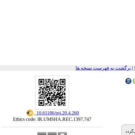
برگشت به فهرست نسخه ها
|
‎ 10.61186/psj.20.4.260
Ethics code: IR.UMSHA.REC.1397.747
‌گردد