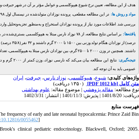
هدف از این مطالعه، تعیین نرخ شیوع هیپوکلسمی و عوامل مؤثر بر آن در شهر جیرفت و
مواد و روش ها:
بررسی شد. اطلاعات مورد نیاز از پرونده نوزادان استخراج و به‌منظور تجزیه‌و‌تحلیل وارد 
یافته‌ها:
داشتند. همچنین در وزن ۲۰۰۰ تا ۲۵۰۰ گرم، بین نوزادان نارس مبتلا به هیپوکلسمی، تعداد نوزادان دختر از تعداد نوزادان پسر بیشتر است.
نتیجه‌گیری:
نتایج این مطا
عمومی باید به آن توجه کند.
ایران
،
جیرفت
،
نوزاد نارس
،
هیپوکلسمی
،
شیوع
واژه‌های کلیدی:
(۱۳۵۰ دریافت)
[PDF 1012 kb]
متن کامل
نوع مطالعه:
مقاله پژوهشي
| موضوع مقاله:
علوم بهداشتی
دریافت: 1401/8/20 | پذیرش: 1401/11/3 | انتشار: 1402/3/31
فهرست منابع
requency of early and late neonatal hypocalcemia: Prince Zaid Bin
:10.12816/0055462
]
rook's clinical pediatric endocrinology. Blackwell, Oxford; 2005.