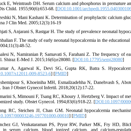
uck E, Weintraub DH. Serum calcium and phosphorus in premature and ful
is Child. 1955;90(6):653-68. [
DOI:10.1001/archpedi.1955.04030010
zeshki N, Mani Kashani K. Determination of prophylactic calcium gluco
na J Clin Med. 2005;12(3):16-19
hjati S, Anjarani S, Rastgar H. The study of prevalence neonatal hypoc
hbalian F. The study of early neonatal hypocalcemia in the educationa
004;11(3):48-52.
alesi N, Namiranian P, Samavati S, Farahani Z. The frequency of ea
al. Shiraz E-Med J. 2015;16(6);e28080. [
DOI:10.17795/semj28080
]
umar A, Agarwal K, Devi SG, Gupta RK, Batra S. Hypocalcemia
0.1007/s12011-009-8523-6
] [
PMID
]
shemipour S, Khoeiniha MH, Esmailzadehha N, Danehvash S, Abotor
. Iran J Obstet Gynecol Infertil. 2018;20(12):17-22.
marini S, Mimouni F, Tsang RC, Khoury J, Hertzberg V. Impact of meta
omized study. Obstet Gynecol. 1994;83(6):918-22. [
DOI:10.1097/0000
ang RC, Steichen JJ, Chan GM. Neonatal hypocalcemia mechanism
0.1097/00003246-197701000-00010
] [
PMID
]
nchez GJ, Venkataraman PS, Pryor RW, Parker MK, Fry HD, Blick K
s in serum calcium, blood ionized calcium, and calcium-regulati