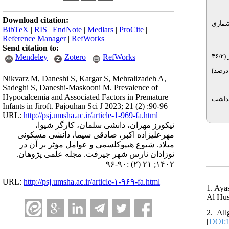
Download citation:
رت سرشماری
BibTeX
|
RIS
|
EndNote
|
Medlars
|
ProCite
|
Reference Manager
|
RefWorks
Send citation to:
بر اساس نتایج مطالعه، از ۷۸ نوزاد نارس مبتلا به هیپوکلسمی بستری‌شده در بیمارستان امام خمینی، ۴۲ نفر پسر (۵۳/۸ درصد) و ۳۶ نفر دختر (۴۶/۲ درصد) بودند. ۳۶ نفر (۴۶/۲
Mendeley
Zotero
RefWorks
 نوزادان هنگام تولد وزنی بین ۱۵۰۰ تا ۲۰۰۰ گرم داشتند و ۴۲ نفر (۳۵/۸ درصد) از نوزادان در هفته ۳۵ تا ۳۷ متولدشده بودند. اکثر نوزادان نارس مادر مبتلا به دیابت (۶۰/۳ درصد
Nikvarz M, Daneshi S, Kargar S, Mehralizadeh A,
Sadeghi S, Daneshi-Maskooni M. Prevalence of
Hypocalcemia and Associated Factors in Premature
ای بهداشت
Infants in Jiroft. Pajouhan Sci J 2023; 21 (2) :90-96
URL:
http://psj.umsha.ac.ir/article-1-969-fa.html
نیکورز مهران، دانشی سلمان، کارگر شیوا،
مهرعلیزاده اکبر، صادقی سیما، دانشی مسکونی
میلاد. شیوع هیپوکلسمی و عوامل مؤثر بر آن در
نوزادان نارس شهر جیرفت. مجله علمی پژوهان.
۱۴۰۲; ۲۱ (۲) :۹۰-۹۶
URL:
http://psj.umsha.ac.ir/article-۱-۹۶۹-fa.html
1. Aya
Al Hus
2. All
[
DOI:1