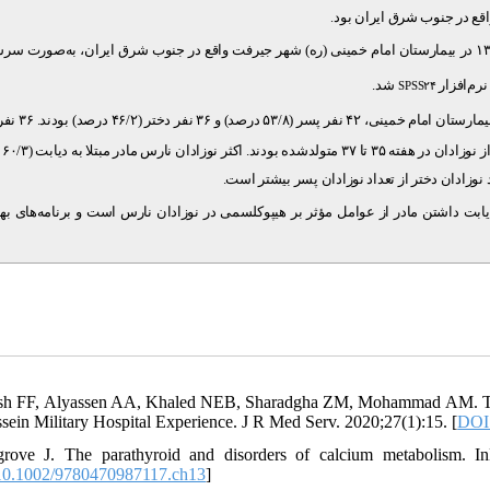
اقع در جنوب شرق ایران بود
.
در این مطالعه مقطعی، پرونده نوزادان متولدشده در نیمسال اول ۱۳۹۸ در بیمارستان امام خمینی (ره) شهر جیرفت واقع در جنوب شرق ایران، به‌صو
نرم‌افزار
شد.
SPSS۲۴
درصد) از)
لعه بیان می‌کند که نارسی نوزاد، وزن کمتر از ۲۰۰۰ گرم و دیابت داشتن مادر از عوامل مؤثر بر هیپوکلسمی در نوزادان نارس است و برنامه‌ه
sh FF, Alyassen AA, Khaled NEB, Sharadgha ZM, Mohammad AM. The f
sein Military Hospital Experience. J R Med Serv. 2020;27(1):15. [
DOI
grove J. The parathyroid and disorders of calcium metabolism. InB
0.1002/9780470987117.ch13
]