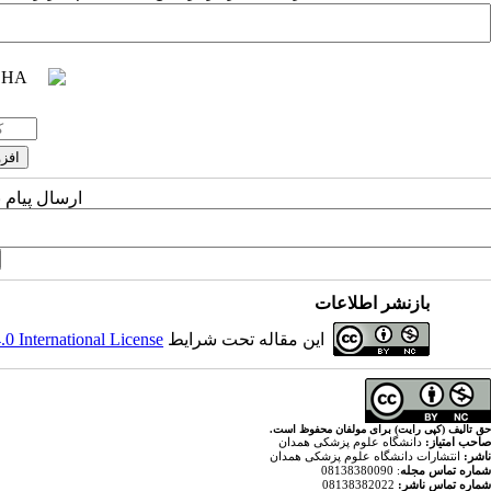
ارسال پیام 
بازنشر اطلاعات
 International License
این مقاله تحت شرایط
حق تالیف (کپی رایت) برای مولفان محفوظ است.
صاحب امتیاز:
دانشگاه علوم پزشکی همدان
ناشر:
انتشارات دانشگاه علوم پزشکی همدان
: 08138380090
شماره تماس مجله
08138382022
شماره تماس ناشر: