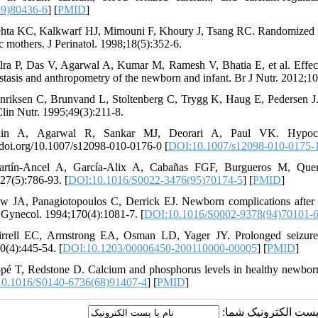
89)80436-6
] [
PMID
]
hta KC, Kalkwarf HJ, Mimouni F, Khoury J, Tsang RC. Randomized tria
c mothers. J Perinatol. 1998;18(5):352-6.
lra P, Das V, Agarwal A, Kumar M, Ramesh V, Bhatia E, et al. Effec
tasis and anthropometry of the newborn and infant. Br J Nutr. 2012;10
nriksen C, Brunvand L, Stoltenberg C, Trygg K, Haug E, Pedersen J.
Clin Nutr. 1995;49(3):211-8.
ain A, Agarwal R, Sankar MJ, Deorari A, Paul VK. Hypocalc
//doi.org/10.1007/s12098-010-0176-0 [
DOI:10.1007/s12098-010-0175-
rtín-Ancel A, García-Alix A, Cabañas FGF, Burgueros M, Quero J
27(5):786-93. [
DOI:10.1016/S0022-3476(95)70174-5
] [
PMID
]
w JA, Panagiotopoulos C, Derrick EJ. Newborn complications after i
 Gynecol. 1994;170(4):1081-7. [
DOI:10.1016/S0002-9378(94)70101-
rrell EC, Armstrong EA, Osman LD, Yager JY. Prolonged seizures 
0(4):445-54. [
DOI:10.1203/00006450-200110000-00005
] [
PMID
]
pé T, Redstone D. Calcium and phosphorus levels in healthy newborn 
0.1016/S0140-6736(68)91407-4
] [
PMID
]
یا پست الکترونیک شما