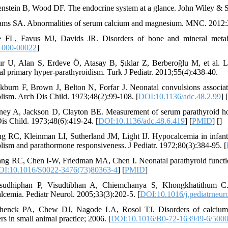
enstein B, Wood DF. The endocrine system at a glance. John Wiley & 
ams SA. Abnormalities of serum calcium and magnesium. MNC. 2012:
 FL, Favus MJ, Davids JR. Disorders of bone and mineral metabo
1000-00022
]
ır U, Alan S, Erdeve Ö, Atasay B, Şıklar Z, Berberoğlu M, et al. L
al primary hyper-parathyroidism. Turk J Pediatr. 2013;55(4):438-40.
kburn F, Brown J, Belton N, Forfar J. Neonatal convulsions associa
lism. Arch Dis Child. 1973;48(2):99-108. [
DOI:10.1136/adc.48.2.99
] 
rney A, Jackson D, Clayton BE. Measurement of serum parathyroid hor
is Child. 1973;48(6):419-24. [
DOI:10.1136/adc.48.6.419
] [
PMID
] [
]
ng RC, Kleinman LI, Sutherland JM, Light IJ. Hypocalcemia in infant
lism and parathormone responsiveness. J Pediatr. 1972;80(3):384-95. [
ang RC, Chen I-W, Friedman MA, Chen I. Neonatal parathyroid function:
OI:10.1016/S0022-3476(73)80363-4
] [
PMID
]
isudhiphan P, Visudtibhan A, Chiemchanya S, Khongkhatithum C. 
lcemia. Pediatr Neurol. 2005;33(3):202-5. [
DOI:10.1016/j.pediatrneur
henck PA, Chew DJ, Nagode LA, Rosol TJ. Disorders of calcium: h
rs in small animal practice; 2006. [
DOI:10.1016/B0-72-163949-6/5000