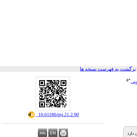
برگشت به فهرست نسخه ها
۵
*
نی
‎ 10.61186/psj.21.2.90
 دارد