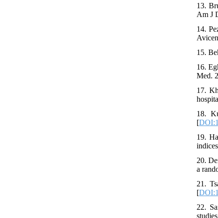
13. Br
Am J D
14. Pe
Avicen
15. Be
16. Eg
Med. 2
17. Kh
hospit
18. K
[
DOI:1
19. Ha
indices
20. De
a rand
21. Ts
[
DOI:1
22. Sa
studie