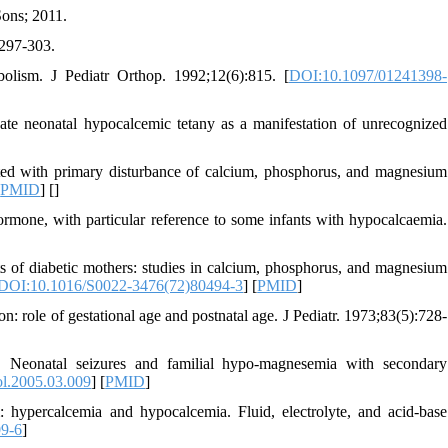
Sons; 2011.
297-303.
lism. J Pediatr Orthop. 1992;12(6):815. [
DOI:10.1097/01241398-
ate neonatal hypocalcemic tetany as a manifestation of unrecognized
ted with primary disturbance of calcium, phosphorus, and magnesium
[
PMID
] [
]
mone, with particular reference to some infants with hypocalcaemia.
s of diabetic mothers: studies in calcium, phosphorus, and magnesium
DOI:10.1016/S0022-3476(72)80494-3
] [
PMID
]
 role of gestational age and postnatal age. J Pediatr. 1973;83(5):728-
Neonatal seizures and familial hypo-magnesemia with secondary
ol.2005.03.009
] [
PMID
]
ypercalcemia and hypocalcemia. Fluid, electrolyte, and acid-base
9-6
]