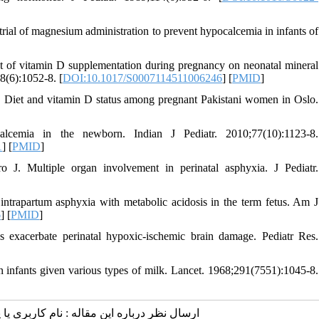
l of magnesium administration to prevent hypocalcemia in infants of
t of vitamin D supplementation during pregnancy on neonatal mineral
8(6):1052-8. [
DOI:10.1017/S0007114511006246
] [
PMID
]
 Diet and vitamin D status among pregnant Pakistani women in Oslo.
emia in the newborn. Indian J Pediatr. 2010;77(10):1123-8.
1
] [
PMID
]
. Multiple organ involvement in perinatal asphyxia. J Pediatr.
ntrapartum asphyxia with metabolic acidosis in the term fetus. Am J
6
] [
PMID
]
exacerbate perinatal hypoxic-ischemic brain damage. Pediatr Res.
infants given various types of milk. Lancet. 1968;291(7551):1045-8.
ارسال نظر درباره این مقاله : نام کاربری :