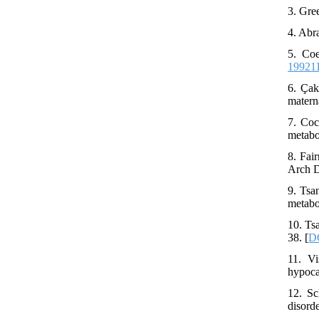
3. Gre
4. Abr
5. Coe
19921
6. Çak
matern
7. Coc
metabo
8. Fai
Arch D
9. Tsa
metabo
10. Ts
38. [
D
11. V
hypoca
12. Sc
disorde