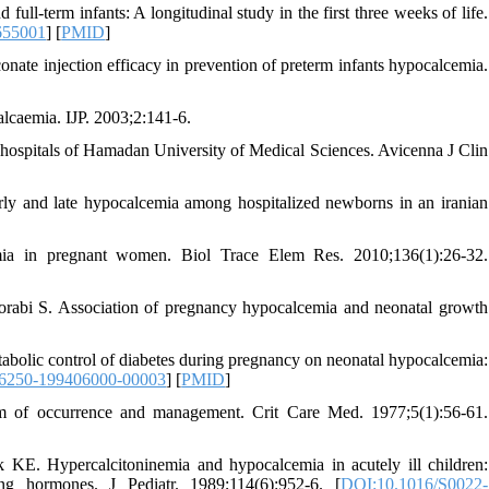
l-term infants: A longitudinal study in the first three weeks of life.
655001
] [
PMID
]
nate injection efficacy in prevention of preterm infants hypocalcemia.
alcaemia. IJP. 2003;2:141-6.
l hospitals of Hamadan University of Medical Sciences. Avicenna J Clin
rly and late hypocalcemia among hospitalized newborns in an iranian
 in pregnant women. Biol Trace Elem Res. 2010;136(1):26-32.
abi S. Association of pregnancy hypocalcemia and neonatal growth
bolic control of diabetes during pregnancy on neonatal hypocalcemia:
6250-199406000-00003
] [
PMID
]
 of occurrence and management. Crit Care Med. 1977;5(1):56-61.
E. Hypercalcitoninemia and hypocalcemia in acutely ill children:
ng hormones. J Pediatr. 1989;114(6):952-6. [
DOI:10.1016/S0022-