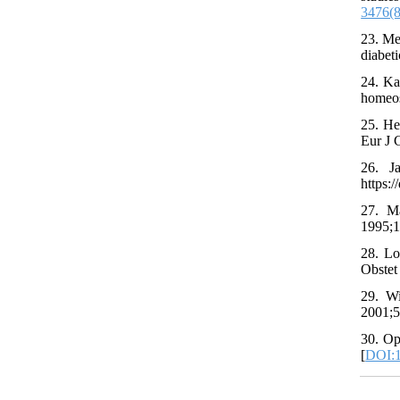
3476(
23. Me
diabeti
24. Ka
homeos
25. He
Eur J 
26. J
https:
27. Ma
1995;1
28. Lo
Obstet
29. Wi
2001;5
30. Op
[
DOI:1