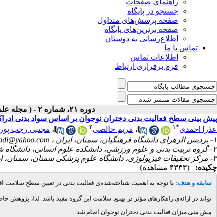
راهنمای صفحات
جستجو در پایگاه
صفحه پرسش‌های متداول
صفحه برترین‌های پایگاه
اطلاع‌رسانی به دوستان
تماس با ما
اطلاعات تماس
فرم برقراری ارتباط
دوره ۲۱، شماره ۲ - ( مجله علمی پژوهان، بهار ۱۴۰۲ )
پیش بینی سطح فعالیت بدنی دختران نوجوان بر اساس سواد بدنی ادراک
۲
۱
*
مجتبی رجب پور
،
مریم خالصی
،
عذرا احمدی
adi@yahoo.com
۱- پردیس الزهرای دانشگاه فرهنگیان، سمنان، ایران ،
۲- گروه تربیت بدنی و علوم ورزشی، دانشکده علوم انسانی، دانشگاه شاهد، تهران، ایران
۳- مرکز تحقیقات فیزیولوژی، دانشگاه علوم پزشکی سمنان، سمنان، ایران
چکیده:
(۴۳۳۳ مشاهده)
با توجه به اهمیت شناخته‌شده‌ی فعالیت بدنی در تعیین سطح سلامت اف
:
سابقه و هدف
تواند در ارائه‌ی راهکارهای مؤثر در بهبود سلامت این گروه مفید باشد. لذا، پژوهش
پیش بینی میزان فعالیت بدنی دختران نوجوان انجام شد.