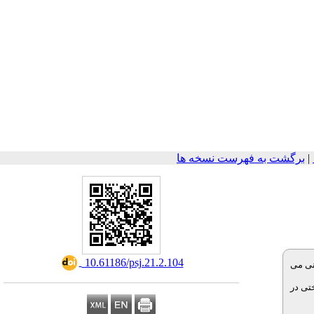
برگشت به فهرست نسخه ها
|
‎ 10.61186/psj.21.2.104
نی می
تی در