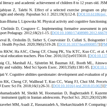
al literacy and academic achievement of children 8 to 12 years old. J
jabiyan Z, Talebi N. Effect of a selected exercise program on phys
ight and obesity. Pajouhan Sci J. 2021;19(3):12-8. [
DOI:10.61186/psj.
dzan-Bluma I, Lipowska M. Physical activity and cognitive functioning o
 Chróinín D, Cosgrave C. Implementing formative assessment in prim
port Pedagogy. 2012;18(2):1-15. [
DOI:10.1080/17408989.2012.6667
eval B, Orsholits D, Sieber S, Courvoisier D, Cullati S, Boisgontier
ty. Health Psychol. 2020;39(6):519-28. [
DOI:10.1037/hea0000857
] [
PM
m RKW, Ha ASC, Cheng CF, Chung PK, Yiu KTC, Kuo CC, et al. Constr
ysical education teachers. Plos One. 2016;11(5):e0155610. [
DOI:10.137
aig CL, Marshall AL, Sjöström M, Bauman AE, Booth ML, Ainsworth BE
lity and validity. Med Sci Sports Exerc. 2003;35(8):1381-95. [
DOI:10.1
jati V. Cognitive abilities questionaire: development and evaluation of
m RK, Cheng CF, Wallhead T, Kuo CC, Wang FJ, Choi SM. Perceived ph
J Exerc Sci Fit. 2018;16(1):26-31. [
DOI:10.1016/j.jesf.2018.03.002
] [
hamadzadeh M, Sheikh M, Hoomanian D, Bagherzadeh F, Kazemnejad
y instrument (ppli) in Iranian adolescents. Psychol Sci. 2021;20(102):86
zavehei MM, Asadi Z, Hassanzadeh A, Shekarchizadeh P. Comparing the