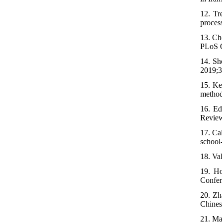
12. Tr
proces
13. Ch
PLoS O
14. Sh
2019;3
15. Ke
method
16. Ed
Review
17. Ca
school
18. Va
19. Ho
Confer
20. Zh
Chines
21. Ma