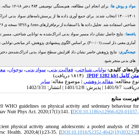
مواد و روش ها:
برای انجام 
۱۴۰۱-۱۴۰۰ انتخاب شدند. برای جمع آوری داده ها از پرسش‌نامه‌‌های سواد بدنی ادراک‌شده، نسخه‌ی کوتاه پرسش‌نامه‌ی فعالیت های بدنی بین المللی و پرسش‌نامه‌ی توانایی
شناختی استفاده شد. تحلیل داده ها با استفاده از نرم‌افزارهای
و
نسخه ی ۲۶ انجام شد.
SPSS
Amos
نتایج حاصل نشان داد مسیر سواد بدنی ادراک‌شده به توانایی شناختی، مسیر تو
یافته‌ها:
آماری معنی دار است (۰/۰۱
بر اساس الگوی پیشنهادی پژوهش، اثر میانجی توانایی شن.
P<
نتیجه‌گیری:
نتایج پژوهش حاضر نشان داد افزایش سطح سواد بدنی ادراک‌شده‌ی دختران
های بدنی منجر شود.
معا
،
نوجوان
،
سواد بدنی
،
فعالیت بدنی
،
توانایی شناختی
واژه‌های کلیدی:
(۱۸۱۴ دریافت)
[PDF 1282 kb]
متن کامل
نوع مطالعه:
مقاله پژوهشي
| موضوع مقاله:
سایر
دریافت: 1401/9/7 | پذیرش: 1401/12/8 | انتشار: 1402/3/31
فهرست منابع
20 WHO guidelines on physical activity and sedentary behaviour for
hav Nutr Phys Act. 2020;17(1):141. [
DOI:10.1186/s12966-020-01037-
ent physical activity among adolescents: a pooled analysis of 298
esc Health. 2020;4(1):23-35. [
DOI:10.1016/S2352-4642(19)30323-2
]