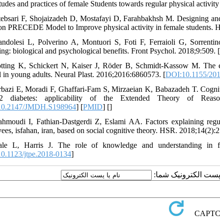
titudes and practices of female Students towards regular physical activi
tebsari F, Shojaizadeh D, Mostafayi D, Farahbakhsh M. Designing and in
on PRECEDE Model to Improve physical activity in female students. H
ndolesi L, Polverino A, Montuori S, Foti F, Ferraioli G, Sorrentino
ing: biological and psychological benefits. Front Psychol. 2018;9:509. 
tting K, Schickert N, Kaiser J, Röder B, Schmidt-Kassow M. The e
ol in young adults. Neural Plast. 2016;2016:6860573. [
DOI:10.1155/20
rbazi E, Moradi F, Ghaffari-Fam S, Mirzaeian K, Babazadeh T. Cognitiv
2 diabetes: applicability of the Extended Theory of Reaso
10.2147/JMDH.S198964
] [
PMID
] [
]
hmoudi I, Fathian-Dastgerdi Z, Eslami AA. Factors explaining regu
ees, isfahan, iran, based on social cognitive theory. HSR. 2018;14(2):
le L, Harris J. The role of knowledge and understanding in fos
0.1123/jtpe.2018-0134
]
یا پست الکترونیک شما