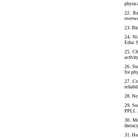
physic
22. Ra
overwe
23. Bi
24. Ni
Educ S
25. Ch
activi
26. Su
for ph
27. Cr
reliabi
28. Ne
29. Su
PPLI. 
30. Mo
literac
31. Ha