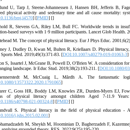
lund U, Tarp J, Steene-Johannessen J, Hansen BH, Jefferis B, Fage
ed physical activity and sedentary time and all cause mortality: s
0.1136/bmj.l4570
] [
PMID
] [
]
hold R, Stevens GA, Riley LM, Bull FC. Worldwide trends in insuffi
tion-based surveys with 1·9 million participants. Lancet Glob Health. 
tehead M. The concept of physical literacy. Eur J Phys Educ. 2001;6(2)
rney J, Dudley D, Kwan M, Bulten R, Kriellaars D. Physical literacy,
 Sports Med. 2019;49(3):371-83. [
DOI:10.1007/s40279-019-01063-3
] 
ton S, Issartel J, McGrane B, Powell D, O'Brien W. A consideration for p
hanging landscape. Ir Educ Stud. 2019;38(2):193-211. [
DOI:10.1080/03
ennerstedt M, McCuaig L, Mårdh A. The fantasmatic logics
0.1080/13573322.2020.1791065
]
arer C, Goss HR, Boddy LM, Knowles ZR, Durden-Myers EJ, Foweathe
ns of physical literacy amongst children Aged 7-11.9 Years
0.1186/s40798-021-00324-8
] [
PMID
] [
]
ndvall S. Physical literacy in the field of physical education - A
0.1016/j.jshs.2015.02.001
]
hamadzadeh M, Sheykh M, Hoominian D, Bagherzadeh F, Kazemnejad A
n: applying grounded theory. RES. 2022;9(25):195-220.