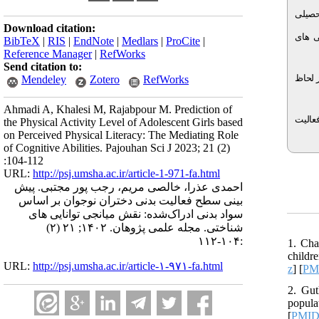
ل تحصیلی
Download citation:
های
BibTeX
|
RIS
|
EndNote
|
Medlars
|
ProCite
|
Reference Manager
|
RefWorks
Send citation to:
 لحاظ
Mendeley
Zotero
RefWorks
Ahmadi A, Khalesi M, Rajabpour M. Prediction of
عالیت
the Physical Activity Level of Adolescent Girls based
on Perceived Physical Literacy: The Mediating Role
of Cognitive Abilities. Pajouhan Sci J 2023; 21 (2)
:104-112
URL:
http://psj.umsha.ac.ir/article-1-971-fa.html
احمدی عذرا، خالصی مریم، رجب پور مجتبی. پیش
بینی سطح فعالیت بدنی دختران نوجوان بر اساس
سواد بدنی ادراک‌شده: نقش میانجی توانایی های
شناختی. مجله علمی پژوهان. ۱۴۰۲; ۲۱ (۲)
:۱۰۴-۱۱۲
1. Cha
childr
URL:
http://psj.umsha.ac.ir/article-۱-۹۷۱-fa.html
z
] [
PM
2. Gut
popula
[
PMI