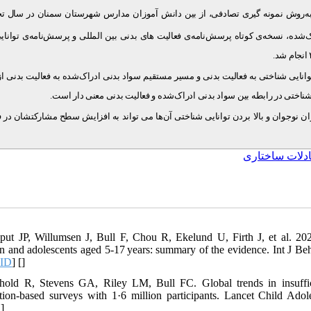
این مطالعه، هم‌بستگی توصیفی ۴۸۴ دختر ۱۸-۱۲ ساله، به‌روش نمونه گیری تصادفی، از بین دانش آموزان مدارس شهرستان سمنان در سا
انایی شناختی به فعالیت بدنی و مسیر مستقیم سواد بدنی ادراک‌شده به فعالیت بدنی از
). اختی در رابطه بین سواد بدنی ادراک‌شده و فعالیت بدنی معنی دار است
 نوجوان و بالا
بردن توانایی شناختی آن‌ها می تواند به افزایش سطح مشارکتشان در ف
دلات ساختاری
put JP, Willumsen J, Bull F, Chou R, Ekelund U, Firth J, et al. 20
en and adolescents aged 5-17 years: summary of the evidence. Int J Be
ID
] [
]
hold R, Stevens GA, Riley LM, Bull FC. Global trends in insuffici
tion-based surveys with 1·6 million participants. Lancet Child Adol
D
]