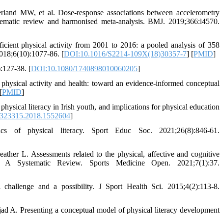
rland MW, et al. Dose-response associations between accelerometry
ystematic review and harmonised meta-analysis. BMJ. 2019;366:l4570.
cient physical activity from 2001 to 2016: a pooled analysis of 358
2018;6(10):1077-86. [
DOI:10.1016/S2214-109X(18)30357-7
] [
PMID
]
:127-38. [
DOI:10.1080/1740898010060205
]
 physical activity and health: toward an evidence-informed conceptual
[
PMID
]
hysical literacy in Irish youth, and implications for physical education
323315.2018.1552604
]
 of physical literacy. Sport Educ Soc. 2021;26(8):846-61.
r L. Assessments related to the physical, affective and cognitive
: A Systematic Review. Sports Medicine Open. 2021;7(1):37.
 challenge and a possibility. J Sport Health Sci. 2015;4(2):113-8.
. Presenting a conceptual model of physical literacy development