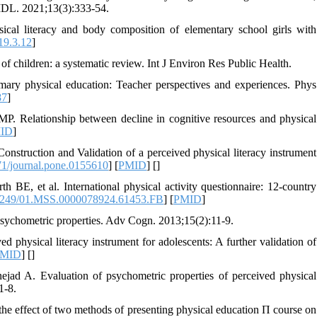
SMDL. 2021;13(3):333-54.
ical literacy and body composition of elementary school girls with
19.3.12
]
f children: a systematic review. Int J Environ Res Public Health.
ary physical education: Teacher perspectives and experiences. Phys
87
]
 MP. Relationship between decline in cognitive resources and physical
ID
]
uction and Validation of a perceived physical literacy instrument
1/journal.pone.0155610
] [
PMID
] [
]
, et al. International physical activity questionnaire: 12-country
249/01.MSS.0000078924.61453.FB
] [
PMID
]
 psychometric properties. Adv Cogn. 2013;15(2):11-9.
ysical literacy instrument for adolescents: A further validation of
PMID
] [
]
 A. Evaluation of psychometric properties of perceived physical
1-8.
 effect of two methods of presenting physical education Π course on