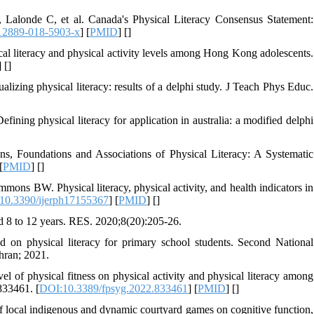
 Lalonde C, et al. Canada's Physical Literacy Consensus Statement:
12889-018-5903-x
] [
PMID
] [
]
l literacy and physical activity levels among Hong Kong adolescents.
] [
]
izing physical literacy: results of a delphi study. J Teach Phys Educ.
ning physical literacy for application in australia: a modified delphi
 Foundations and Associations of Physical Literacy: A Systematic
[
PMID
] [
]
ns BW. Physical literacy, physical activity, and health indicators in
10.3390/ijerph17155367
] [
PMID
] [
]
ed 8 to 12 years. RES. 2020;8(20):205-26.
n physical literacy for primary school students. Second National
hran; 2021.
 of physical fitness on physical activity and physical literacy among
833461. [
DOI:10.3389/fpsyg.2022.833461
] [
PMID
] [
]
 local indigenous and dynamic courtyard games on cognitive function,