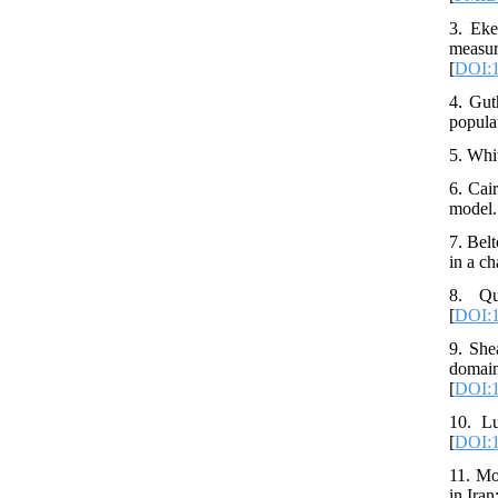
3. Eke
measur
[
DOI:1
4. Gut
popula
5. Whi
6. Cai
model.
7. Bel
in a c
8. Qu
[
DOI:1
9. She
domai
[
DOI:1
10. Lu
[
DOI:1
11. Mo
in Ira