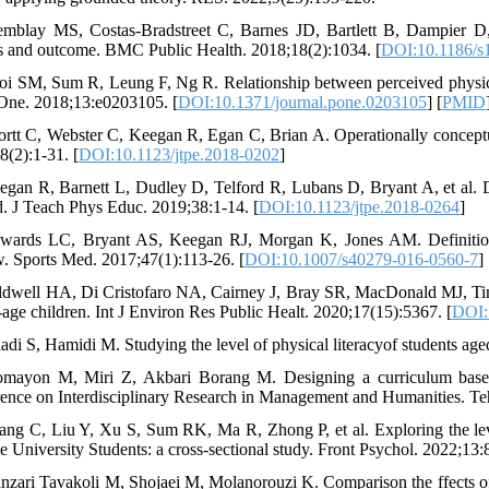
emblay MS, Costas-Bradstreet C, Barnes JD, Bartlett B, Dampier D,
s and outcome. BMC Public Health. 2018;18(2):1034. [
DOI:10.1186/s
oi SM, Sum R, Leung F, Ng R. Relationship between perceived physica
ne. 2018;13:e0203105. [
DOI:10.1371/journal.pone.0203105
] [
PMID
ortt C, Webster C, Keegan R, Egan C, Brian A. Operationally conceptual
8(2):1-31. [
DOI:10.1123/jtpe.2018-0202
]
egan R, Barnett L, Dudley D, Telford R, Lubans D, Bryant A, et al. Defi
. J Teach Phys Educ. 2019;38:1-14. [
DOI:10.1123/jtpe.2018-0264
]
wards LC, Bryant AS, Keegan RJ, Morgan K, Jones AM. Definitions,
. Sports Med. 2017;47(1):113-26. [
DOI:10.1007/s40279-016-0560-7
] 
ldwell HA, Di Cristofaro NA, Cairney J, Bray SR, MacDonald MJ, Timmo
-age children. Int J Environ Res Public Healt. 2020;17(15):5367. [
DOI:
ladi S, Hamidi M. Studying the level of physical literacyof students ag
mayon M, Miri Z, Akbari Borang M. Designing a curriculum based o
ence on Interdisciplinary Research in Management and Humanities. Te
ang C, Liu Y, Xu S, Sum RK, Ma R, Zhong P, et al. Exploring the level
e University Students: a cross-sectional study. Front Psychol. 2022;13:
nzari Tavakoli M, Shojaei M, Molanorouzi K. Comparison the ffects of