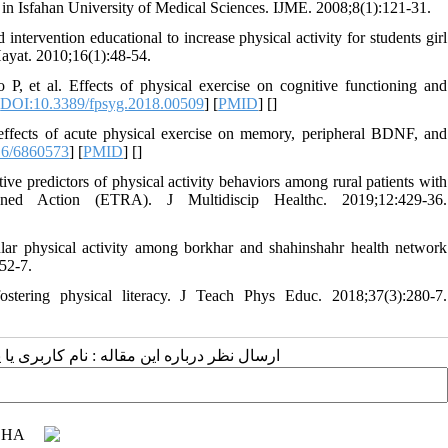
ty in Isfahan University of Medical Sciences. IJME. 2008;8(1):121-31.
tervention educational to increase physical activity for students girl
ayat. 2010;16(1):48-54.
 P, et al. Effects of physical exercise on cognitive functioning and
[
DOI:10.3389/fpsyg.2018.00509
] [
PMID
] [
]
ffects of acute physical exercise on memory, peripheral BDNF, and
16/6860573
] [
PMID
] [
]
e predictors of physical activity behaviors among rural patients with
ned Action (ETRA). J Multidiscip Healthc. 2019;12:429-36.
lar physical activity among borkhar and shahinshahr health network
252-7.
tering physical literacy. J Teach Phys Educ. 2018;37(3):280-7.
ارسال نظر درباره این مقاله : نام کاربری :