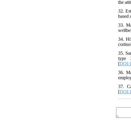
the at
32. Es
based 
33. Ma
wellbe
34. Hö
cortis
35. Sa
type 
[
DOI:
36. Ma
employ
37. Ca
[
DOI:1