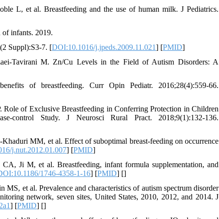
le L, et al. Breastfeeding and the use of human milk. J Pediatrics.
of infants. 2019.
6(2 Suppl):S3-7. [
DOI:10.1016/j.jpeds.2009.11.021
] [
PMID
]
ei-Tavirani M. Zn/Cu Levels in the Field of Autism Disorders: A
efits of breastfeeding. Curr Opin Pediatr. 2016;28(4):559-66.
ole of Exclusive Breastfeeding in Conferring Protection in Children
e-control Study. J Neurosci Rural Pract. 2018;9(1):132-136.
haduri MM, et al. Effect of suboptimal breast-feeding on occurrence
16/j.nut.2012.01.007
] [
PMID
]
 Ji M, et al. Breastfeeding, infant formula supplementation, and
DOI:10.1186/1746-4358-1-16
] [
PMID
] [
]
 MS, et al. Prevalence and characteristics of autism spectrum disorder
nitoring network, seven sites, United States, 2010, 2012, and 2014. J
2a1
] [
PMID
] [
]