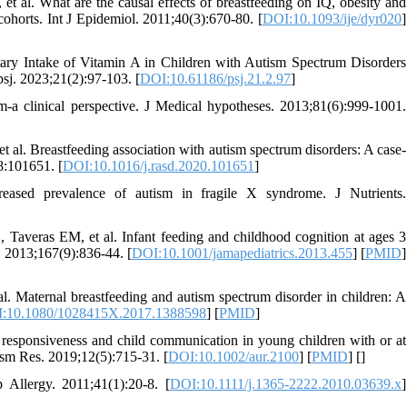
 al. What are the causal effects of breastfeeding on IQ, obesity and
horts. Int J Epidemiol. 2011;40(3):670-80. [
DOI:10.1093/ije/dyr020
]
ry Intake of Vitamin A in Children with Autism Spectrum Disorders
sj. 2023;21(2):97-103. [
DOI:10.61186/psj.21.2.97
]
m-a clinical perspective. J Medical hypotheses. 2013;81(6):999-1001.
al. Breastfeeding association with autism spectrum disorders: A case-
8:101651. [
DOI:10.1016/j.rasd.2020.101651
]
eased prevalence of autism in fragile X syndrome. J Nutrients.
Taveras EM, et al. Infant feeding and childhood cognition at ages 3
. 2013;167(9):836-44. [
DOI:10.1001/jamapediatrics.2013.455
] [
PMID
]
 Maternal breastfeeding and autism spectrum disorder in children: A
:10.1080/1028415X.2017.1388598
] [
PMID
]
esponsiveness and child communication in young children with or at
ism Res. 2019;12(5):715-31. [
DOI:10.1002/aur.2100
] [
PMID
] [
]
 Allergy. 2011;41(1):20-8. [
DOI:10.1111/j.1365-2222.2010.03639.x
]