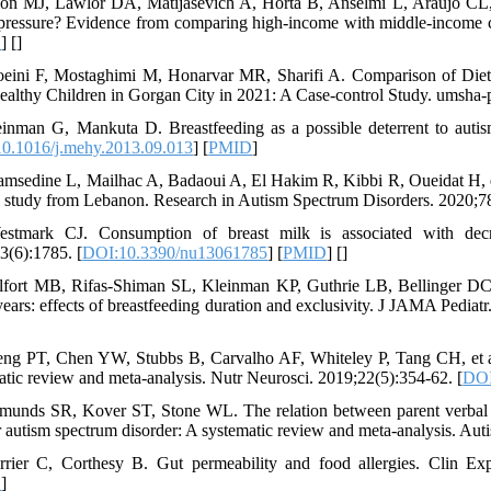
ion MJ, Lawlor DA, Matijasevich A, Horta B, Anselmi L, Araujo CL, et
pressure? Evidence from comparing high-income with middle-income co
D
] [
]
eini F, Mostaghimi M, Honarvar MR, Sharifi A. Comparison of Dieta
ealthy Children in Gorgan City in 2021: A Case-control Study. umsha-p
einman G, Mankuta D. Breastfeeding as a possible deterrent to autis
0.1016/j.mehy.2013.09.013
] [
PMID
]
amsedine L, Mailhac A, Badaoui A, El Hakim R, Kibbi R, Oueidat H, et 
l study from Lebanon. Research in Autism Spectrum Disorders. 2020;7
stmark CJ. Consumption of breast milk is associated with decr
3(6):1785. [
DOI:10.3390/nu13061785
] [
PMID
] [
]
lfort MB, Rifas-Shiman SL, Kleinman KP, Guthrie LB, Bellinger DC, 
years: effects of breastfeeding duration and exclusivity. J JAMA Pediatr
eng PT, Chen YW, Stubbs B, Carvalho AF, Whiteley P, Tang CH, et al.
atic review and meta-analysis. Nutr Neurosci. 2019;22(5):354-62. [
DOI
munds SR, Kover ST, Stone WL. The relation between parent verbal r
or autism spectrum disorder: A systematic review and meta-analysis. Aut
rrier C, Corthesy B. Gut permeability and food allergies. Clin Exp
D
]