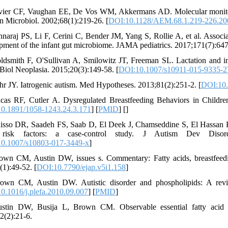
vier CF, Vaughan EE, De Vos WM, Akkermans AD. Molecular monitori
n Microbiol. 2002;68(1):219-26. [
DOI:10.1128/AEM.68.1.219-226.20
nnaraj PS, Li F, Cerini C, Bender JM, Yang S, Rollie A, et al. Associ
pment of the infant gut microbiome. JAMA pediatrics. 2017;171(7):647
ldsmith F, O'Sullivan A, Smilowitz JT, Freeman SL. Lactation and in
Biol Neoplasia. 2015;20(3):149-58. [
DOI:10.1007/s10911-015-9335-2
hr JY. Iatrogenic autism. Med Hypotheses. 2013;81(2):251-2. [
DOI:10.
cas RF, Cutler A. Dysregulated Breastfeeding Behaviors in Childre
0.1891/1058-1243.24.3.171
] [
PMID
] [
]
isso DR, Saadeh FS, Saab D, El Deek J, Chamseddine S, El Hassan HA, 
 risk factors: a case-control study. J Autism Dev Disord. 2
0.1007/s10803-017-3449-x
]
own CM, Austin DW, issues s. Commentary: Fatty acids, breastfeedin
(1):49-52. [
DOI:10.7790/ejap.v5i1.158
]
own CM, Austin DW. Autistic disorder and phospholipids: A revie
0.1016/j.plefa.2010.09.007
] [
PMID
]
stin DW, Busija L, Brown CM. Observable essential fatty acid d
2(2):21-6.