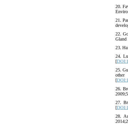
20. Fa
Enviro
21. Pa
develo
22. Go
Gland 
23. Ha
24. Lu
[
DOI:1
25. Gu
other
[
DOI:1
26. Br
2009;5
27. Br
[
DOI:1
28. Au
2014;2