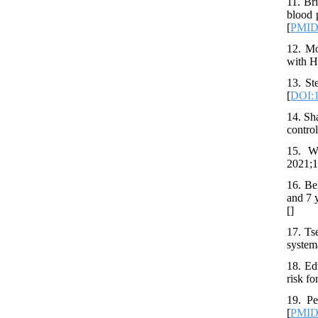
11. Br
blood 
[
PMI
12. Mo
with H
13. St
[
DOI:1
14. Sh
contro
15. We
2021;1
16. Be
and 7 
[
]
17. Ts
system
18. Ed
risk f
19. Pe
[
PMI