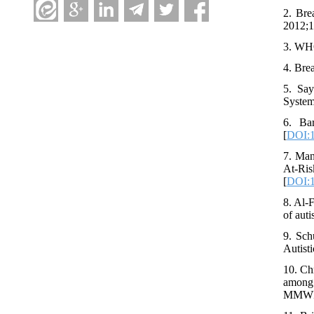
2. Bre
2012;1
3. WHO
4. Brea
5. Say
System
6. Ba
[
DOI:
7. Man
At-Ri
[
DOI:1
8. Al-
of auti
9. Sch
Autisti
10. Ch
among 
MMWR S