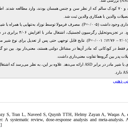
) بررسی شد.
AS
و ۷۰ کودک سالم که از نظر سن و جنس همسان بودند، وارد مطالعه شدند. اط
صیلات والدین با همکاری والدین ثبت شد
مصرف فرمولا توسط نوزاد به‌تنهایی یا همراه با شیر ما
P
ی وجود داشت (۰/۰۰۵
مرتبط بود. در تجزیه‌وتحلیل رگرسیون لجستیک، اشتغال مادر ب
نتایج قابل توجهی حتی پس از تعدیل برای نوع شیر مشاه
P=
۱۲/۷۶؛ ۰/۰۰۱
–
م فقط در کودکانی که مادر آن‌ها در مشاغل دولتی هستند، معنی‌دار بود. بین دو گر
ات پدر بین گروه‌ها تفاوت معنی‌داری داشت
ارائه می‌دهد. علاوه بر این، به نظر می‌رسد که اشتغال
ASD
با شیر مادر در برابر
دارد.
A
نی ذهنی
zy S, Tran L, Naveed S, Quynh TTH, Helmy Zayan A, Waqas A, et al.
er: A systematic review, dose-response analysis and meta-analysis. 
D
]