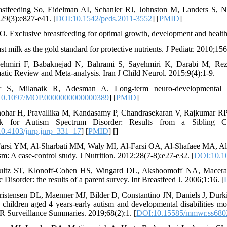
astfeeding So, Eidelman AI, Schanler RJ, Johnston M, Landers S, Nob
29(3):e827-e41. [
DOI:10.1542/peds.2011-3552
] [
PMID
]
. Exclusive breastfeeding for optimal growth, development and health 
st milk as the gold standard for protective nutrients. J Pediatr. 2010;15
ehmiri F, Babaknejad N, Bahrami S, Sayehmiri K, Darabi M, Reza
atic Review and Meta-analysis. Iran J Child Neurol. 2015;9(4):1-9.
r S, Milanaik R, Adesman A. Long-term neuro-developmental ben
10.1097/MOP.0000000000000389
] [
PMID
]
ohar H, Pravallika M, Kandasamy P, Chandrasekaran V, Rajkumar RP. R
sk for Autism Spectrum Disorder: Results from a Sibling Cas
0.4103/jnrp.jnrp_331_17
] [
PMID
] [
]
Farsi YM, Al-Sharbati MM, Waly MI, Al-Farsi OA, Al-Shafaee MA, Al-K
sm: A case-control study. J Nutrition. 2012;28(7-8):e27-e32. [
DOI:10.10
ultz ST, Klonoff-Cohen HS, Wingard DL, Akshoomoff NA, Macera CA,
c Disorder: the results of a parent survey. Int Breastfeed J. 2006;1:16. [
ristensen DL, Maenner MJ, Bilder D, Constantino JN, Daniels J, Durkin
children aged 4 years-early autism and developmental disabilities mo
urveillance Summaries. 2019;68(2):1. [
DOI:10.15585/mmwr.ss680