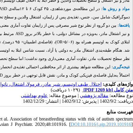
D
مادر و نیز اشتغال و سطح تحصیلات والدین و خطر ابتلا به اختلال طیف اوتیسم (
ASD
در این مطالعه‌ی موردشاهدی، ۳۵ کودک ۶ تا ۱۲ساله‌ی
مواد و روش ها:
دموگرافیک شامل سن، جنس، تغذیه
ی پس از زایمان، اشتغال والدین و سطح تح.
یافته‌ها:
بین دو گروه از نظر نوع شیر مصرفی پس از زایمان تفاوت آماری معنی‌دار=
ASD
و نیز اشتغال مادر، به‌ویژه در مشاغل دولتی، با خطر بالاتر بروز
)، (فاصله‌ی اطمینان= ۹۵ درصد)، (۲/۰۱
OR=
ابتلای کودک به اوتیسم همراه بود (۵/۰۶
شد. هنگام طبقه‌بندی اشتغال مادر به دولتی یا آزاد، نسبت شانس ابتلا به اوتیس
نظر سطح تحصیلات مادر، تفاوت آماری معنی‌داری وجود نداشت؛ اما سطح تحصیل.
نتیجه‌گیری:
این مطالعه شواهد بیشتری از اثر محافظتی احتمالی تغذیه
ی انحصاری 
SD
احتمالاً به‌دلیل فاصله‌ی فیزیکی کودک و مادر، نقش قابل توجهی در خطر بروز
واژه‌های کلیدی:
اختلال طیف اوتیسم، شیر مادر، فرمولا، اشتغال، ناتوا
(۱۰۲۹ دریافت)
[PDF 1269 kb]
متن کامل
نوع مطالعه:
مقاله پژوهشي
| موضوع مقاله:
علوم بهداشتی
دریافت: 1402/9/2 | پذیرش: 1402/9/12 | انتشار: 1402/12/29
فهرست منابع
 Association of breastfeeding status with risk of autism spectrum
Asian J Psychiatr. 2020;48:101916. [
DOI:10.1016/j.ajp.2019.101916
]