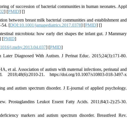
ng of succession of bacterial communities in human neonates. Appl
02
] [
PMID
] [
]
ation between breast milk bacterial communities and establishment and
-54. [
DOI:10.1001/jamapediatrics.2017.0378
] [
PMID
] [
]
testinal microbiota: how early diet shapes the infant gut. J Mammary
] [
PMID
]
1016/j.mehy.2013.04.037
] [
PMID
]
n Later Diagnosed With Autism. J Perinat Educ. 2015;24(3):171-80.
et al. Association of autism with maternal infections, perinatal and
018;48(6):2010-21. https://doi.org/10.1007/s10803-018-3497-x
g and autism spectrum disorder. J E-journal of applied psychology.
w. Prostaglandins Leukot Essent Fatty Acids. 2011;84(1-2):25-30.
eficiency markers and autism spectrum disorder. Breastfeed Rev.