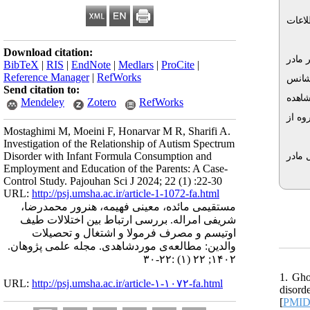
لاعات
Download citation:
). در
BibTeX
|
RIS
|
EndNote
|
Medlars
|
ProCite
|
Reference Manager
|
RefWorks
ا افزایش ۴/۰۶ برابری در شانس
Send citation to:
). ده
Mendeley
Zotero
RefWorks
وه از
Mostaghimi M, Moeini F, Honarvar M R, Sharifi A.
Investigation of the Relationship of Autism Spectrum
Disorder with Infant Formula Consumption and
 مادر
Employment and Education of the Parents: A Case-
Control Study. Pajouhan Sci J 2024; 22 (1) :22-30
URL:
http://psj.umsha.ac.ir/article-1-1072-fa.html
مستقیمی مائده، معینی فهیمه، هنرور محمدرضا،
شریفی امراله. بررسی ارتباط بین اختلالات طیف
اوتیسم و مصرف فرمولا و اشتغال و تحصیلات
والدین: مطالعه‌ی موردشاهدی. مجله علمی پژوهان.
۱۴۰۲; ۲۲ (۱) :۲۲-۳۰
1. Gho
URL:
http://psj.umsha.ac.ir/article-۱-۱۰۷۲-fa.html
disord
[
PMI