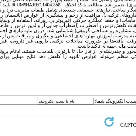
پذیری) تضمین شد. مطالعه با کد اخلاق
IR.UMSHA.REC.1404.368
تأیید 
شکار ساخت. نیازهای جسمانی چندبعدی شامل طبقات مدیریت درد و نا
 داروهای ترکیبی)، مراقبت از زخم و پیشگیری از عوارض (پانسمان رو
مایعات) و حفظ عملکرد حرکتی (فیزیوتراپی روزانه، استفاده از وسا
بقات کاهش ترس و اضطراب (اضطراب جدایی از والدین، ترس از ظاهر 
نزل، مشاوره روانشناختی گروهی) شناسایی شد. درون مایه نیازهای اجت
ت به مدرسه، آموزش مهارت‌های اجتماعی) و پیگیری و مراقبت پس از
ت. یافته‌ها بر ضرورت مداخلات ترکیبی دارویی-غیر دارویی، فیزیو
ت مالی-بیمه‌ای تأکید داشت
.
ور و چندرشته‌ای از فاز حاد تا بازتوانی بلندمدت هستند. ادغام پروت
کی منظم می‌تواند عوارض ثانویه را کاهش دهد. نتایج مبنایی برای
ا پست الکترونیک شما: