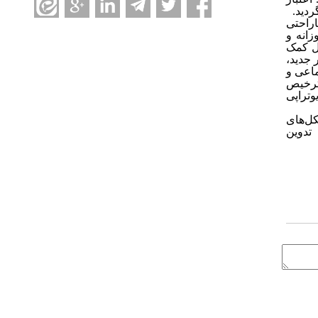
گردید
.
راحتی
زانه و
یل کمک
جدید،
ماعی و
 ترخیص
تراپی
کل‌های
 تدوین