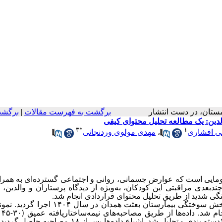
، زمستان، در دست انتشار
برگشت به فهرست مقالات
|
برگشت
الدین: یک مطالعه تحلیل محتوای کیفی
۳
*
۱
ی افشاری
،
مهدی مولوی وردنجانی
مایی است که عوارض جسمانی، روانی و اجتماعی گسترده‌ای به همراه
دبعدی مراقبتی این کودکان، به‌ویژه از دیدگاه پرستاران و والدین،
تگی شدید
از طریق تحلیل محتوای قراردادی انجام شد
.
این مطالعه کیفی با رویکرد تحلیل محتوای قراردادی در بخش سوختگی بیمارستان بعثت همدان 
هدفمند با
تحلیل شد. اشباع داده‌ها پس از ۱۸ مصاحبه حاصل 