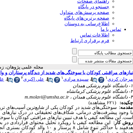
راهنمای صفحات
جستجو در پایگاه
صفحه پرسش‌های متداول
صفحه برترین‌های پایگاه
اطلاع‌رسانی به دوستان
تماس با ما
اطلاعات تماس
فرم برقراری ارتباط
مجله علمی پژوهان
نیازهای مراقبتی کودکان با سوختگی‌های شدید از دیدگاه پرستاران و و
۲
۱
۱
مرجان کردی
،
سپیده مرادی
،
علی اکبری
،
عل
۱- دانشگاه علوم پزشکی همدان
۲- دانشگاه علوم پزشکی کرمانشاه
۳- دانشگاه علوم پزشکی همدان ،
m.molavi@umsha.ac.ir
چکیده:
(۶۲۱ مشاهده)
قدمه
:
سوختگی‌های شدید در کودکان یکی از شایع‌ترین آسیب‌های ترو
با وجود پیشرفت‌های درمانی، شکاف‌های تحقیقاتی در درک نیازهای چن
است. این مطالعه کیفی با هدف تبیین نیازهای مراقبتی کودکان با سوخ
وش کار
:
مع‌آوری و با روش گرانهایم و لاندمن و نرم‌افزار
مکس کیو نسخه۱۰دسته بندی و