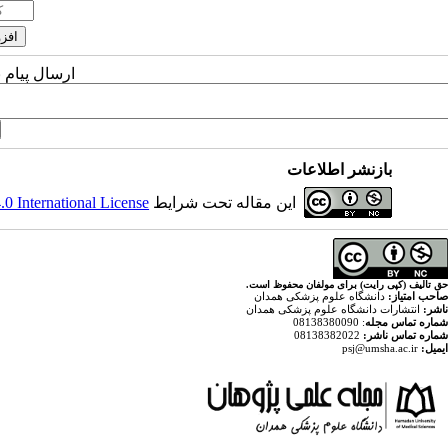
ارسال پیام 
بازنشر اطلاعات
این مقاله تحت شرایط
 International License
حق تالیف (کپی رایت) برای مولفان محفوظ است.
صاحب امتیاز:
دانشگاه علوم پزشکی همدان
ناشر:
انتشارات دانشگاه علوم پزشکی همدان
شماره تماس مجله
: 08138380090
شماره تماس ناشر:
08138382022
ایمیل:
psj@umsha.ac.ir