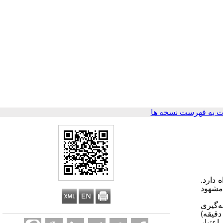
 به فهرست نسخه ها
 دارد.
 مشهود
در سال ۱۴۰۴ اجرا گردید. نمونه‌گیری
 حداکثر تنوع شامل ۸ پرستار و ۱۰ والد کودکان بستری انجام شد. داده‌ها از طریق مصاحبه‌های نیمه‌ساختاریافته عمیق (۳۰-۴۵ دقیقه)
گردید. اعتبار