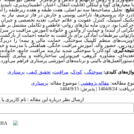
با معیارهای گوبا و لینکلن (قابلیت انتقال، اعتبار، اطمینان‌پذیری، تأیید
تایج
:
تحلیل مصاحبه‌ها سه تم اصلی، هفت طبقه و هفده زیرطبقه را آ
(درد حاد پروسیجرها، ناراحتی پوستی و خارش در فاز ترمیم، نیاز به
تکنیک آسپتیک، کنترل عفونت و علائم حیاتی، تغذیه تخصصی و جبران 
حرکتی) بود. درون مایه نیازهای روانی-عاطفی و تکاملی مشتمل بر ط
نگرانی از آینده) و حمایت از والدین و خانواده (آموزش مراقبت در م
بازتوانی نیزطبقات آمادگی برای بازگشت به جامعه (حمایت از بازگش
(ویزیت‌های منظم کلینیک سوختگی، حمایت مالی و بیمه) را دربرگرف
زودرس، حضور والد، آموزش مراقبت خانگی، هماهنگی با مدرسه و حمای
تیجه‌گیری
:
کودکان با سوختگی شدید نیازمند مراقبت جامع، خانواده‌مح
تغذیه‌ای، مشاوره گروهی، فیزیوتراپی ساختاریافته و پیگیری کلینی
دستورالعمل‌های بالینی و برنامه‌های آموزشی پرستاری فراهم می‌آورد.
واژه‌های کلیدی:
سوختگی
،
کودک
،
مراقبت
،
تحقیق کیفی
،
پرستاری
نوع مطالعه:
مقاله پژوهشي
| موضوع مقاله:
پرستاری
دریافت: 1404/8/24 | پذیرش: 1404/9/15
ارسال نظر درباره این مقاله : نام کاربری ی