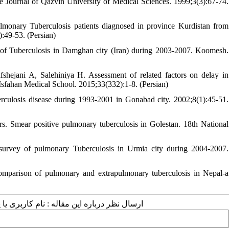
he Journal of Qazvin University of Medical Sciences. 1999;3(3):67-74.
monary Tuberculosis patients diagnosed in province Kurdistan from
:49-53. (Persian)
f Tuberculosis in Damghan city (Iran) during 2003-2007. Koomesh.
ejani A, Salehiniya H. Assessment of related factors on delay in
 Isfahan Medical School. 2015;33(332):1-8. (Persian)
losis disease during 1993-2001 in Gonabad city. 2002;8(1):45-51.
s. Smear positive pulmonary tuberculosis in Golestan. 18th National
survey of pulmonary Tuberculosis in Urmia city during 2004-2007.
arison of pulmonary and extrapulmonary tuberculosis in Nepal-a
ارسال نظر درباره این مقاله : نام کاربری :