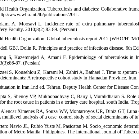
ld Health Organization. Tuberculosis and diabetes; Collaborative frame
http://www.who.int./tb/publications/2011.
lami A, Moosavi L. Incidence rate of extra pulmonary tuberculos
ery Faculty. 2010;8(2):83-89. (Persian)
ld Health Organization. Global tuberculosis report 2012 (WHO/HTM/
dell GBJ, Dolin R. Principles and practice of infectious disease. 6th 
ang S, Kazemnejad A, Amani F. Epidemiology of tuberculosis in Ir
3(3):86-87. (Persian)
zaei S, Kousehlou Z, Karami M, Zahiri A, Bathaei J. Time to sputum 
s determinants: A retrospective cohort study in Hamadan Province, Iran.
situation in Iran.1nd ed. Tehran. Deputy Health Center for Disease Cont
pta S, Shenoy VP, Mukhopadhyay C, Bairy I, Muralidharan S. Role of 
for the root cause in patients in a tertiary care hospital, south India. 
 Alencar Ximenes RA, Souza WV, Montarroyos UR, Diniz GT, Luna CF, Ro
 multilevel analysis of a case_control study of social determinants of 
rtero Navio JL, Rubio Yuste M, Pasicatan M. Socio_economic determin
tion of Metro Manila, Philippines. The International Journal of Tuberc