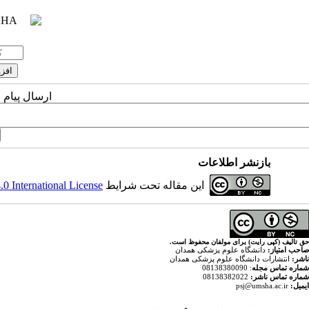
ارسال پیام 
بازنشر اطلاعات
 International License
این مقاله تحت شرایط
حق تالیف (کپی رایت) برای مولفان محفوظ است.
صاحب امتیاز:
دانشگاه علوم پزشکی همدان
ناشر:
انتشارات دانشگاه علوم پزشکی همدان
: 08138380090
شماره تماس مجله
08138382022
شماره تماس ناشر:
psj@umsha.ac.ir
ایمیل: