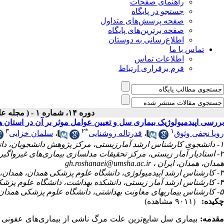
راهنمای صفحات
جستجو در پایگاه
صفحه پرسش‌های متداول
صفحه برترین‌های پایگاه
اطلاع‌رسانی به دوستان
تماس با ما
اطلاعات تماس
فرم برقراری ارتباط
دوره ۱۴، شماره ۱ - ( مجله علمی پژوهان، پاییز ۱۳۹۴ )
بررسی اپیدمیولوژیک بیماری سل و تعیین عوامل موثر بر آن در استان همدان 
۳
۲
*
۱
سلمان خزایی
،
قدرت‎اله روشنایی
،
رویا نجفی وثوق
۱- دانشجوی کارشناس ارشد آمارزیستی، مرکز پژوهش دانشجویان، دانشکده بهداشت، دانشگاه علوم پزشکی همدان، همدان، ایران
استادیار آمار زیستی، مرکز تحقیقات مدلسازی بیماری‌های غیرواگیر، 
gh.roshanaei@umsha.ac.ir
همدان، همدان، ایران ،
۳- کارشناس ارشد اپیدمیولوژی، دانشگاه علوم پزشکی همدان، همدان، ایران
۴- کارشناس ارشد آمار زیستی، دانشکده بهداشت، دانشگاه علوم پزشکی همدان، همدان، ایران
۵- کارشناس بیماری‏های معاونت بهداشتی، دانشگاه علوم پزشکی همدان، همدان، ایران
چکیده:
(۹۰۱۱ مشاهده)
مقدمه:
بیماری سل شایع‌ترین علت مرگ ناشی از بیماری‌های عفونی در ج