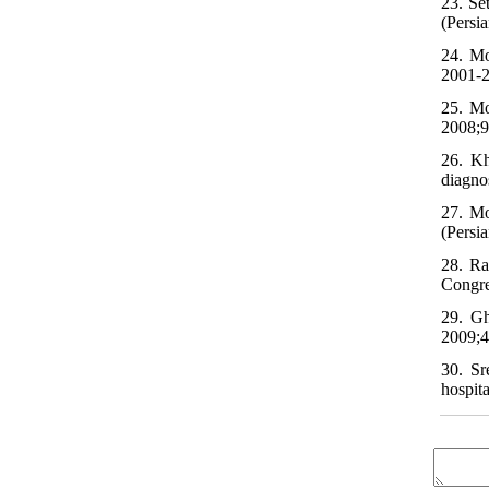
23. Se
(Persia
24. Mo
2001-2
25. Mo
2008;9
26. Kh
diagno
27. Mo
(Persia
28. Ra
Congre
29. Gh
2009;4
30. Sr
hospit