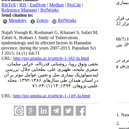
یماری
BibTeX
|
RIS
|
EndNote
|
Medlars
|
ProCite
|
Reference Manager
|
RefWorks
Send citation to:
رد بررسی قرار
Mendeley
Zotero
RefWorks
گرفت. اطلاعات بیماران شامل سن، جنسیت، محل سکونت و وضعیت بیمار جمع‎آوری شد. تحلیل داده‎ها با روش آزمون کای دو و با نرم‎افزار 22
Najafi Vosogh R, Roshanaei G, Khazaei S, Safari M,
Zahiri A, Bothaei J. Study of Tuberculosis
میانگین سن بیماران 21/75±54/01 سال بود. 425 (50/4 درصد) نفر از بیماران زن بودند. 2/1 درصد بیماران مبتلا به ویروس HIV، 579 (68/7
epidemiology and its affected factors in Hamadan
درصد) نفر مبتلا به سل ریوی، و 412 (71/1 درصد) نفر اسمیر مثبت بودند. بین جنسیت و نوع سل رابطه آماری معنی‎داری وجود نداشت (0/81=P). بین
province, during the years 2007-2013. Pajouhan Sci
J 2015; 14 (1) :64-71
URL:
http://psj.umsha.ac.ir/article-1-182-fa.html
ی دقیق‌تری در
نجفی وثوق رویا، روشنایی قدرت‎اله، خزایی سلمان،
ه به بالا بودن درصد ابتلای همزمان بیماری سل و
صفری ملیحه، ظهیری علی، بطحایی جلال. بررسی
اپیدمیولوژیک بیماری سل و تعیین عوامل موثر بر آن
در استان همدان طی سال‌های ۱۳۸۶-۱۳۹۲. مجله
علمی پژوهان. ۱۳۹۴; ۱۴ (۱) :۶۴-۷۱
URL:
http://psj.umsha.ac.ir/article-۱-۱۸۲-fa.html
1. Nas
2. Th
_repor