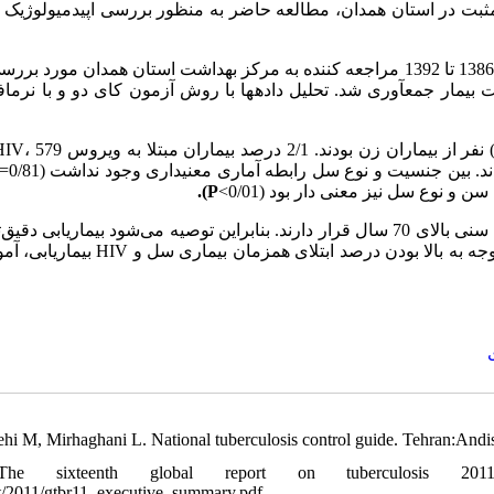
بت در استان همدان، مطالعه حاضر به منظور بررسی اپیدمیولوژیک ب
در این مطالعه، پرونده 842 بیمار مبتلا به سل طی سال‌های 1386 تا 1392 مراجعه کننده به مرکز بهداشت استان همدان مو
P).
در مطالعه حاضر بیشترین درصد مبتلایان به سل در گروه سنی بالای 70 سال قرار دارند. بنابراین توصیه می‌شود بیماریاب
این گروه سنی انجام شده تا خطر بروز بیماری کاهش یابد. همچنین با توج HIV بیماریابی، آموزش و
ehi M, Mirhaghani L. National tuberculosis control guide. Tehran:Andi
e sixteenth global report on tuberculosis 2011. Avai
t/2011/gtbr11_executive_summary.pdf.