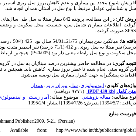
افزایش شیوع مجدد این بیماری و عدم کاهش بروز سل ریوی اسمیر مث
سل و شناسایی عوامل مرتبط با نوع سل در استان همدان انجام شد.
روش کار
SPSS صورت گرفت.
یافته ها
محل سکونت و نوع سل رابطه معنی دار بود (0/005>P). همچنین ارتباط سن و نوع سل نیز معنی دار بود (0/01>
نتیجه گیری
اقدامات پیشگیرانه جهت کنترل بیماری سل توصیه می‌شود.
همدان
،
میزان بروز
،
سل
،
اپیدمیولوژی
واژه‌های کلیدی:
(۹۷۷۱ دریافت)
[PDF 439 kb]
متن کامل
نوع مطالعه:
مقاله پژوهشي
| موضوع مقاله:
آمار زیستی و اپیدمیولوژی
دریافت: 1394/5/7 | پذیرش: 1394/7/26 | انتشار: 1395/2/4
فهرست منابع
shmand Publisher;2009. 5-21. (Persian)
lable from: http://www.who.int/tb/publications/global