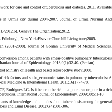
work for care and control oftuberculosis and diabetes. 2011. Available
is in Urmia city during 2004-2007. Journal of Urmia Nursing And
TB/2012.6). Geneva:The Organization;2012.
Ed. Edinburgh, New York:Elsevier Churchill Livingstone;2005.
an (2001-2008). Journal of Gorgan University of Medical Sciences.
conversion among patients with smear-positive pulmonary tuberculosis
 Iranian Journal of Epidemiology. 2013;9(1):32-40. (Persian)
rol Ministry of Health and based retrospective study;2008.
risk factors and socio_economic status in pulmonary tuberculosis: A
Tropical Medicine & International Health. 2011;16(1):74-78.
drigues LC. Is it better to be rich in a poor area or poor in a rich
tuberculosis. International Journal of Epidemiology. 2009;38(5)1-10.
ants of knowledge and attitudes about tuberculosis among the general
ulosis and Lung Disease. 2002;6(4):301-306.