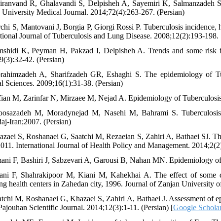
iranvand R, Ghalavandi S, Delpisheh A, Sayemiri K, Salmanzadeh S. 
 University Medical Journal. 2014;72(4):263-267. (Persian)
rchi S, Mantovani J, Borgia P, Giorgi Rossi P. Tuberculosis incidence, h
ational Journal of Tuberculosis and Lung Disease. 2008;12(2):193-198.
mshidi K, Peyman H, Pakzad I, Delpisheh A. Trends and some risk fac
9(3):32-42. (Persian)
rahimzadeh A, Sharifzadeh GR, Eshaghi S. The epidemiology of Tube
l Sciences. 2009;16(1):31-38. (Persian)
fian M, Zarinfar N, Mirzaee M, Nejad A. Epidemiology of Tuberculosis
osazadeh M, Moradynejad M, Nasehi M, Bahrami S. Tuberculosis e
aj-Iran;2007. (Persian)
azaei S, Roshanaei G, Saatchi M, Rezaeian S, Zahiri A, Bathaei SJ. T
011. International Journal of Health Policy and Management. 2014;2(2)
ani F, Bashiri J, Sabzevari A, Garousi B, Nahan MN. Epidemiology of 
ani F, Shahrakipoor M, Kiani M, Kahekhai A. The effect of some de
ing health centers in Zahedan city, 1996. Journal of Zanjan University 
atchi M, Roshanaei G, Khazaei S, Zahiri A, Bathaei J. Assessment of
Pajouhan Scientific Journal. 2014;12(3):1-11. (Persian) [
Google Schola