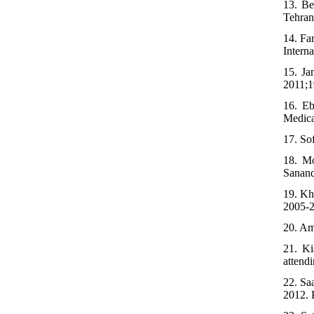
13. Be
Tehran
14. Fa
Intern
15. Ja
2011;1
16. Eb
Medica
17. So
18. Mo
Sanand
19. Kh
2005-2
20. Am
21. Ki
attend
22. Sa
2012. 