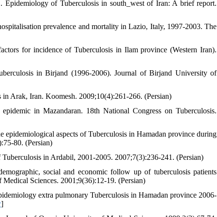
Epidemiology of Tuberculosis in south_west of Iran: A brief report.
ospitalisation prevalence and mortality in Lazio, Italy, 1997-2003. The
tors for incidence of Tuberculosis in Ilam province (Western Iran).
rculosis in Birjand (1996-2006). Journal of Birjand University of
 in Arak, Iran. Koomesh. 2009;10(4):261-266. (Persian)
pidemic in Mazandaran. 18th National Congress on Tuberculosis.
he epidemiological aspects of Tuberculosis in Hamadan province during
:75-80. (Persian)
Tuberculosis in Ardabil, 2001-2005. 2007;7(3):236-241. (Persian)
mographic, social and economic follow up of tuberculosis patients
of Medical Sciences. 2001;9(36):12-19. (Persian)
 epidemiology extra pulmonary Tuberculosis in Hamadan province 2006-
r
]