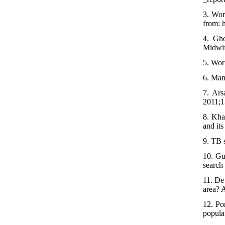
3. Wor
from: 
4. Gho
Midwif
5. Wor
6. Man
7. Ars
2011;1
8. Kha
and it
9. TB 
10. Gu
search 
11. De
area? A
12. Po
popula