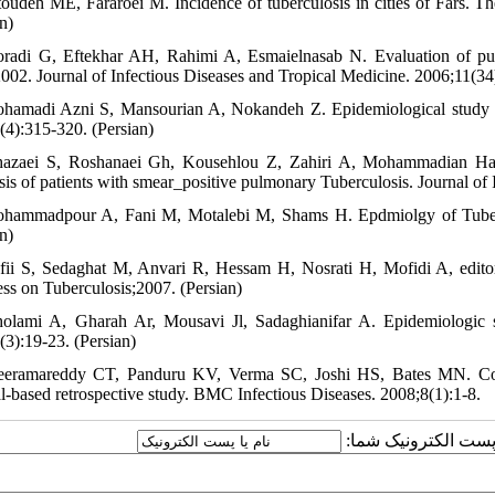
toudeh ME, Fararoei M. Incidence of tuberculosis in cities of Fars. T
n)
radi G, Eftekhar AH, Rahimi A, Esmaielnasab N. Evaluation of pul
002. Journal of Infectious Diseases and Tropical Medicine. 2006;11(34)
hamadi Azni S, Mansourian A, Nokandeh Z. Epidemiological study o
(4):315-320. (Persian)
azaei S, Roshanaei Gh, Kousehlou Z, Zahiri A, Mohammadian Hafsh
sis of patients with smear_positive pulmonary Tuberculosis. Journal of
hammadpour A, Fani M, Motalebi M, Shams H. Epdmiolgy of Tubercu
n)
fii S, Sedaghat M, Anvari R, Hessam H, Nosrati H, Mofidi A, editor
ss on Tuberculosis;2007. (Persian)
olami A, Gharah Ar, Mousavi Jl, Sadaghianifar A. Epidemiologic 
(3):19-23. (Persian)
eeramareddy CT, Panduru KV, Verma SC, Joshi HS, Bates MN. Comp
al-based retrospective study. BMC Infectious Diseases. 2008;8(1):1-8.
یا پست الکترونیک شما