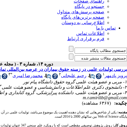
راهنمای صفحات
جستجو در پایگاه
صفحه پرسش‌های متداول
صفحه برترین‌های پایگاه
اطلاع‌رسانی به دوستان
تماس با ما
اطلاعات تماس
فرم برقراری ارتباط
دوره ۱۴، شماره ۳ - ( مجله علمی پژوهان، بهار ۱۳۹۵ )
بررسی تولیدات علمی در زمینه حقوق بیماران در عرصه بین‌المللی نمایه شده در پایگاه Web of Science ب
۳
*
۲
۱
پرویز پادمهر
،
رحیم علیجانی
،
محمدرضا امیری
۱- مربی و عضو هیئت علمی گروه حقوق دانشگاه پیام نور
۲- دانشجوی دکتری علم اطلاعات و دانش‌شناسی و عضو هیئت علمی گروه علم اطلاعات و دانش‌شناسی دانشگاه پیام نور
۳- مربی و عضو هیئت علمی، دانشکده پیراپزشکی، گروه کتابداری و اطلاع ‌رسانی پزشکی، دانشگاه علوم پزشکی همدان، همدان، ایران ،
m.r.amirilib@gmail.com
چکیده:
(۶۳۶۷ مشاهده)
قدمه:
یکی از شاخص‌هایی که نشان دهنده اهمیت یک موضوع می‌باشد، تولیدات علمی در آن 
پایگاه Web of Science بین سالهای 2000 تا 2014 است.
وش کار: