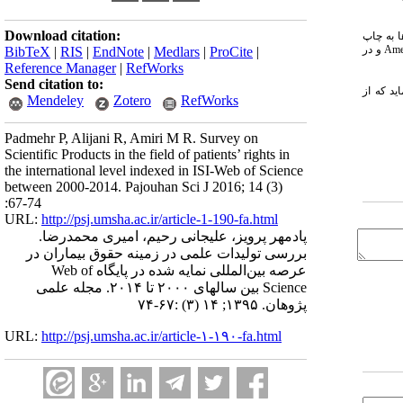
Download citation:
ه در سایر قالب ها به چاپ
رسیده‌اند. کشورهای ایالات متحده، انگلستان و آلمان به ترتیب در رتبه‌های اول تا سوم تولید در این موضوع قرار دارند. همچنین در میان مجلات، مجله American Journal of Comparative LAW و در
BibTeX
|
RIS
|
EndNote
|
Medlars
|
ProCite
|
Reference Manager
|
RefWorks
Send citation to:
ید که از
Mendeley
Zotero
RefWorks
Padmehr P, Alijani R, Amiri M R. Survey on
Scientific Products in the field of patients’ rights in
the international level indexed in ISI-Web of Science
between 2000-2014. Pajouhan Sci J 2016; 14 (3)
:67-74
URL:
http://psj.umsha.ac.ir/article-1-190-fa.html
پادمهر پرویز، علیجانی رحیم، امیری محمدرضا.
بررسی تولیدات علمی در زمینه حقوق بیماران در
عرصه بین‌المللی نمایه شده در پایگاه Web of
Science بین سالهای ۲۰۰۰ تا ۲۰۱۴. مجله علمی
پژوهان. ۱۳۹۵; ۱۴ (۳) :۶۷-۷۴
URL:
http://psj.umsha.ac.ir/article-۱-۱۹۰-fa.html