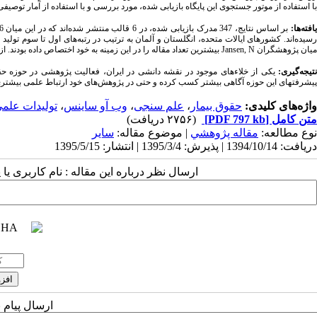
با استفاده از موتور جستجوی این پایگاه بازیابی شده، مورد بررسی و با استفاده از آمار توصیفی
افته‌ها:
میان پژوهشگران Jansen, N بیشترین تعداد مقاله را در این زمینه به خود اختصاص داده بودند. از سال 2008 تولیدات علمی در این زمینه سیر صعودی داشته است.
نتیجه‌گیری:
یکی از خلاء‌های موجود در نقشه دانشی در ایران، فعالیت پژوهشی در حوزه حقو
پیشرفتهای این حوزه آگاهی بیشتر کسب کرده و حتی در پژوهش‌های خود ارتباط علمی بیشتری با
واژه‌های کلیدی:
حقوق بیمار
،
علم سنجی
،
وب آو ساینس
،
تولیدات علم
متن کامل
[PDF 797 kb]
(۲۷۵۶ دریافت)
نوع مطالعه:
مقاله پژوهشي
| موضوع مقاله:
سایر
دریافت: 1394/10/14 | پذیرش: 1395/3/4 | انتشار: 1395/5/15
ارسال نظر درباره این مقاله : نام کاربری ی
ارسال پیام 