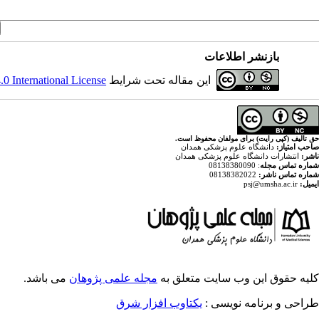
بازنشر اطلاعات
این مقاله تحت شرایط
 International License
حق تالیف (کپی رایت) برای مولفان محفوظ است.
صاحب امتیاز:
دانشگاه علوم پزشکی همدان
ناشر:
انتشارات دانشگاه علوم پزشکی همدان
شماره تماس مجله
: 08138380090
شماره تماس ناشر:
08138382022
ایمیل:
psj@umsha.ac.ir
کلیه حقوق این وب سایت متعلق به
مجله علمی پژوهان
می باشد.
طراحی و برنامه نویسی :
یکتاوب افزار شرق