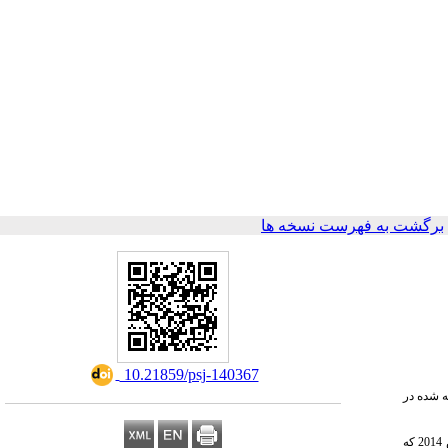
برگشت به فهرست نسخه ها
‎ 10.21859/psj-140367
 شده در
روش پژوهش توصیفی مقطعی است که با رویکرد علم سنجی 347 عنوان تولیدات علمی نمایه شده با موضوع حقوق بیمار در پایگاه Web of Science بین سالهای 2000 الی مارس 2014 که