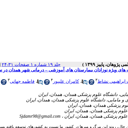
جلد ۱۹ شماره ۱ صفحات ۳۱-۲۴
|
های ویژه نوزادان بیمارستان های آموزشی – درمانی شهر همدان در 
۳
۴
۳
ابراهیمی نشاط
،
کامران علیپور
،
فاطمه جهانی
Sjdamr98@gmail.com
 حال، روند این مرگ و میرها در کشور ما نسبت به کشورهای توسعه یافته بسیار