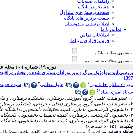
راهنمای صفحات
جستجو در پایگاه
صفحه پرسش‌های متداول
صفحه برترین‌های پایگاه
اطلاع‌رسانی به دوستان
تماس با ما
اطلاعات تماس
فرم برقراری ارتباط
دوره ۱۹، شماره ۱ - ( مجله علمی پژوهان، پاییز ۱۳۹۹ )
بررسی اپیدمیولوژیک مرگ و میر نوزادان بستری شده در بخش مراقبت 
1397
۲
۱
مهرداد ملکی جاماسبی
،
هیوا اعظمی
،
سیده حدیث 
۵
*
سجاد امیری بنیاد
۱- عضو هیئت علمی، گروه آموزشی پرستاری، دانشکده پرستاری و مامایی، دانشگاه علوم پزشکی همدان، همدان، ایران
۲- عضو هیئت علمی، گروه پرستاری داخلی - جراحی، دانشکده پرستاری و مامایی، دانشگاه علوم پزشکی همدان، همدان، ایران
۳- دانشجوی کارشناسی مامایی، کمیته تحقیقات دانشجویی، دانشگاه علوم پزشکی همدان، همدان، ایران
۴- دانشجوی کارشناسی پرستاری، کمیته تحقیقات دانشجویی، دانشگاه علوم پزشکی همدان، همدان، ایران
۵- دانشجوی کارشناسی پرستاری، کمیته تحقیقات دانشجویی، دانشگاه علوم پزشکی همدان، همدان، ایران ،
چکیده:
(۶۰۱۵ مشاهده)
ابقه و هدف:
میزان
مرگ و میر نوزادان در دهه اخیر کاهش یافته است؛ با این