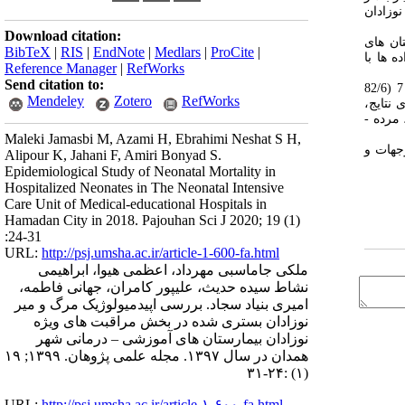
وزادان
Download citation:
ن­ های
BibTeX
|
RIS
|
EndNote
|
Medlars
|
ProCite
|
­ها با
Reference Manager
|
RefWorks
Send citation to:
(82/6
Mendeley
Zotero
RefWorks
ی نتایج،
بلی، مرده ­
Maleki Jamasbi M, Azami H, Ebrahimi Neshat S H,
ی ­طلبد با توجهات و
Alipour K, Jahani F, Amiri Bonyad S.
Epidemiological Study of Neonatal Mortality in
Hospitalized Neonates in The Neonatal Intensive
Care Unit of Medical-educational Hospitals in
Hamadan City in 2018. Pajouhan Sci J 2020; 19 (1)
:24-31
URL:
http://psj.umsha.ac.ir/article-1-600-fa.html
ملکی جاماسبی مهرداد، اعظمی هیوا، ابراهیمی
نشاط سیده حدیث، علیپور کامران، جهانی فاطمه،
امیری بنیاد سجاد. بررسی اپیدمیولوژیک مرگ و میر
نوزادان بستری شده در بخش مراقبت های ویژه
نوزادان بیمارستان های آموزشی – درمانی شهر
همدان در سال ۱۳۹۷. مجله علمی پژوهان. ۱۳۹۹; ۱۹
(۱) :۲۴-۳۱
URL:
http://psj.umsha.ac.ir/article-۱-۶۰۰-fa.html