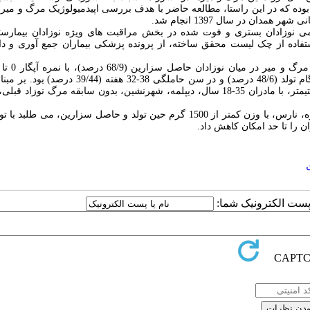
وده که در این راستا، مطالعه حاضر با هدف
بررسی اپیدمیولوژیک مرگ و میر ن
ان در سال 1397 انجام شد.
می نوزادان بستری و فوت شده در بخش مراقبت­ های ویژه نوزادان بیمارستا
ده از چک لیست محقق ساخته، از پرونده پزشکی بیماران جمع­ آوری و داده 
(68/9 درصد)،
با نمره آپگار 0 تا 7
(48/6 درصد) و
در سن حاملگی 38-32 هفته
(39/44 درصد) بود.
بر مبنا
روزه، پسر، با دور سر 35 سانتیمتر، با مادران 35-18 سال، دیپلمه، شهر­نشین، بدون سابقه مرگ نوزاد ق
با توجه به میزان بالای مرگ و میر نوزادان مخصوصاً نوزادان یک­روزه، نارس، با وزن کمتر از 1500 گرم حین تولد و حاصل سزارین، م
ان را تا حد امکان کاهش داد.
ا پست الکترونیک شما: