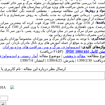
ست. لذا بررسی شاخص ­های اپیدمیولوژیک در مقوله مرگ و میر حائز اهمیت ب
بستری شده در بخش مراقبت­ های ویژه نوزادان بیمارستان­ های آموزشی - درمانی شهر همد
واد و روش‌‌ها:
در
این مطالعه توصیفی­ - مقطعی گذشته ­نگر، اطلاعات تما
آموزشی - درمانی شهر همدان، به مدت یکسال، به ­روش سرشماری و با استفا
استفاده از آزمون ­های آماری توصیفی
بررسی شدند.
افته‌ها:
از 2156 نوزاد پذیرش شده، 109 نوزاد فوت کرده که بیشترین میزان مرگ و میر در میان نوزادان حاصل سزارین
رصد)،
بدون ناهنجاری مادرزادی
(66/66 درصد)،
با وزن کمتر از 1500 گرم هنگام تولد
یشترین میزان مرگ و میر در میان نوزادان یک
زایی، مصرف دخانیات و بیماری روانی بود.
تیجه‌گیری:
اقدامات مؤثر و به­ ­موقع از جمله آموزش ­های پری ­ناتال مادران باردار، این میز
واژه‌های کلیدی:
اپیدمیولوژی، مرگ و میر، مراقبت های ویژه نوزادان
متن کامل
[PDF 1004 kb]
(۲۱۵۳ دریافت)
نوع مطالعه:
مقاله پژوهشي
| موضوع مقاله:
آمار زیستی و اپیدمیولوژی
دریافت: 1399/2/30 | پذیرش: 1399/4/25 | انتشار: 1399/7/4
ارسال نظر درباره این مقاله : نام کاربری ی