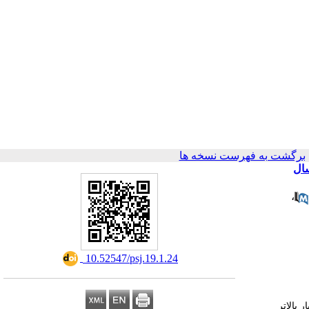
برگشت به فهرست نسخه ها
سال
،
‎ 10.52547/psj.19.1.24
 بالاتر