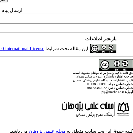
ارسال پیام 
بازنشر اطلاعات
این مقاله تحت شرایط
 International License
حق تالیف (کپی رایت) برای مولفان محفوظ است.
صاحب امتیاز:
دانشگاه علوم پزشکی همدان
ناشر:
انتشارات دانشگاه علوم پزشکی همدان
شماره تماس مجله
: 08138380090
شماره تماس ناشر:
08138382022
ایمیل:
psj@umsha.ac.ir
کلیه حقوق این وب سایت متعلق به
مجله علمی پژوهان
می باشد.