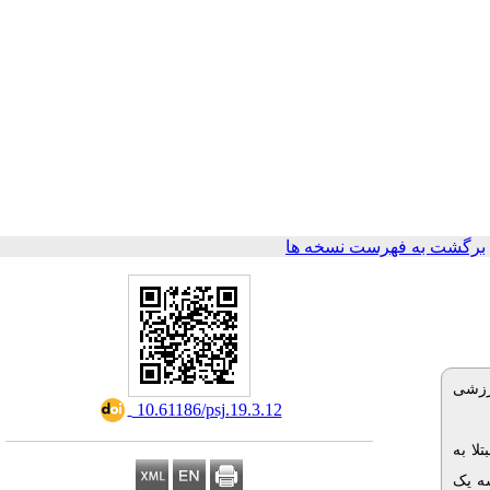
برگشت به فهرست نسخه ها
رزشی
‎ 10.61186/psj.19.3.12
انش آموزان دختر مقطع ابتدایی (7 تا 12 سال) مبتلا به
صادفی در دو گروه 15 نفره تجربی و کنترل جایگزین شدند. گروه تجربی طی 12 جلسه یک