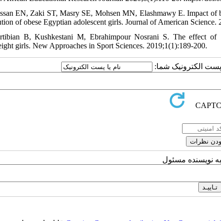
ssan EN, Zaki ST, Masry SE, Mohsen MN, Elashmawy E. Impact of bala
bution of obese Egyptian adolescent girls. Journal of American Science.
rtibian B, Kushkestani M, Ebrahimpour Nosrani S. The effect of 1
ight girls. New Approaches in Sport Sciences. 2019;1(1):189-200.
یا پست الکترونیک شما
به نویسنده مسئول