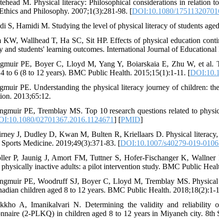
tehead M. Physical literacy: Philosophical considerations in relation t
 Ethics and Philosophy. 2007;1(3):281-98. [
DOI:10.1080/17511320701
adi S, Hamidi M. Studying the level of physical literacy of students ag
 KW, Wallhead T, Ha SC, Sit HP. Effects of physical education continu
cy and students' learning outcomes. International Journal of Educational
gmuir PE, Boyer C, Lloyd M, Yang Y, Boiarskaia E, Zhu W, et al. Th
 4 to 6 (8 to 12 years). BMC Public Health. 2015;15(1):1-11. [
DOI:10.1
gmuir PE. Understanding the physical literacy journey of children: th
ion. 2013;65:12.
ngmuir PE, Tremblay MS. Top 10 research questions related to physica
OI:10.1080/02701367.2016.1124671
] [
PMID
]
irney J, Dudley D, Kwan M, Bulten R, Kriellaars D. Physical literacy,
 Sports Medicine. 2019;49(3):371-83. [
DOI:10.1007/s40279-019-0106
ller P, Jaunig J, Amort FM, Tuttner S, Hofer-Fischanger K, Wallner D,
physically inactive adults: a pilot intervention study. BMC Public Heal
ngmuir PE, Woodruff SJ, Boyer C, Lloyd M, Tremblay MS. Physical Lite
nadian children aged 8 to 12 years. BMC Public Health. 2018;18(2):1-1
kkho A, Imanikalvari N. Determining the validity and reliability 
onnaire (2-PLKQ) in children aged 8 to 12 years in Miyaneh city. 8th