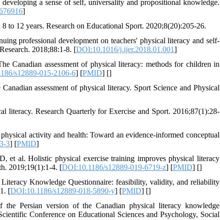
o developing a sense of self, universality and propositional knowledge.
676916
]
ed 8 to 12 years. Research on Educational Sport. 2020;8(20):205-26.
ing professional development on teachers' physical literacy and self-
 Research. 2018;88:1-8. [
DOI:10.1016/j.ijer.2018.01.001
]
e Canadian assessment of physical literacy: methods for children in
186/s12889-015-2106-6
] [
PMID
] [
]
e Canadian assessment of physical literacy. Sport Science and Physical
l literacy. Research Quarterly for Exercise and Sport. 2016;87(1):28-
 physical activity and health: Toward an evidence-informed conceptual
3-3
] [
PMID
]
 et al. Holistic physical exercise training improves physical literacy
th. 2019;19(1):1-4. [
DOI:10.1186/s12889-019-6719-z
] [
PMID
] [
]
racy Knowledge Questionnaire: feasibility, validity, and reliability
1. [
DOI:10.1186/s12889-018-5890-y
] [
PMID
] [
]
of the Persian version of the Canadian physical literacy knowledge
 Scientific Conference on Educational Sciences and Psychology, Social