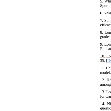
5. Whi
Sport,
6. Val
7. Sum
effica
8. Lon
grades
9. Lon
Educat
10. Lo
35. [
D
11. Ca
model.
12. Ho
among 
13. Lo
for Ca
14. Ni
questi