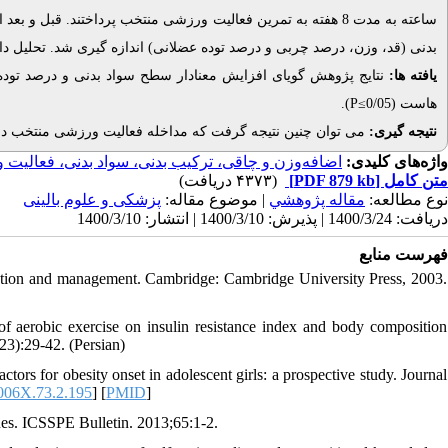
ساعته به مدت 8 هفته به تمرین فعالیت ورزشی منتخب پرداختند. 
بدنی (قد، وزن، درصد چربی و درصد توده عضلانی) اندازه گیری شد. تحلیل داد
یافته ها:
نتایج پژوهش گویای افزایش معنادار سطح سواد بدنی و درصد تود
.
)
P
≥
(0/05
هاست
نتیجه گیری:
می توان چنین نتیجه گرفت که مداخله فعالیت ورزشی منتخب در.
واژه‌های کلیدی:
اضافه‌وزن و چاقی، ترکیب بدنی، سواد بدنی، فعالیت
(۴۳۷۳ دریافت)
[PDF 879 kb]
متن کامل
نوع مطالعه:
مقاله پژوهشي
| موضوع مقاله:
پزشکی و علوم بالینی
دریافت: 1400/3/24 | پذیرش: 1400/3/10 | انتشار: 1400/3/10
فهرست منابع
ention and management. Cambridge: Cambridge University Press, 2003.
erobic exercise on insulin resistance index and body composition
23):29-42. (Persian)
tors for obesity onset in adolescent girls: a prospective study. Journal
006X.73.2.195
] [
PMID
]
ssues. ICSSPE Bulletin. 2013;65:1-2.