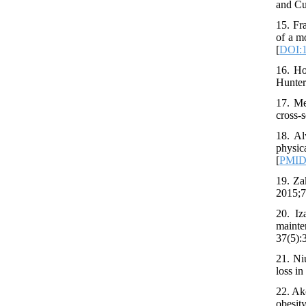
and Cul
15. Fr
of a mo
[
DOI:1
16. Ho
Hunter
17. Me
cross-s
18. Al
physic
[
PMI
19. Za
2015;7
20. Iz
mainte
37(5):
21. Ni
loss i
22. Ak
obesit