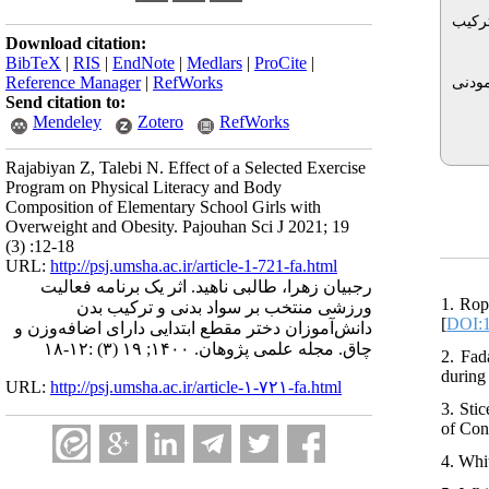
ترکیب
Download citation:
BibTeX
|
RIS
|
EndNote
|
Medlars
|
ProCite
|
Reference Manager
|
RefWorks
ودنی
Send citation to:
Mendeley
Zotero
RefWorks
Rajabiyan Z, Talebi N. Effect of a Selected Exercise
Program on Physical Literacy and Body
Composition of Elementary School Girls with
Overweight and Obesity. Pajouhan Sci J 2021; 19
(3) :12-18
URL:
http://psj.umsha.ac.ir/article-1-721-fa.html
رجبیان زهرا، طالبی ناهید. اثر یک برنامه فعالیت
1. Rop
ورزشی منتخب بر سواد بدنی و ترکیب بدن
[
DOI:1
دانش‌آموزان دختر مقطع ابتدایی دارای اضافه‌وزن و
چاق. مجله علمی پژوهان. ۱۴۰۰; ۱۹ (۳) :۱۲-۱۸
2. Fad
during
URL:
http://psj.umsha.ac.ir/article-۱-۷۲۱-fa.html
3. Sti
of Con
4. Whit