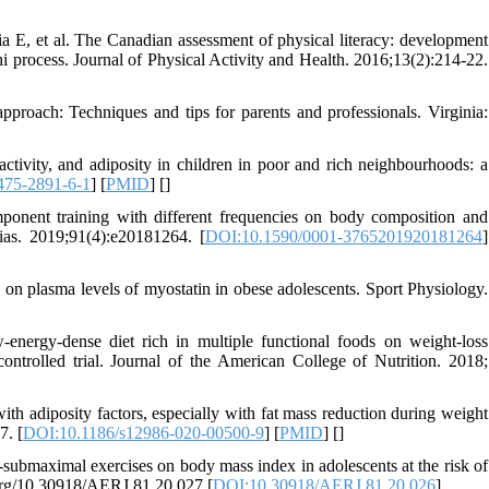
E, et al. The Canadian assessment of physical literacy: development
phi process. Journal of Physical Activity and Health. 2016;13(2):214-22.
pproach: Techniques and tips for parents and professionals. Virginia:
vity, and adiposity in children in poor and rich neighbourhoods: a
475-2891-6-1
] [
PMID
] [
]
nent training with different frequencies on body composition and
ias. 2019;91(4):e20181264. [
DOI:10.1590/0001-3765201920181264
]
 on plasma levels of myostatin in obese adolescents. Sport Physiology.
energy-dense diet rich in multiple functional foods on weight-loss
ontrolled trial. Journal of the American College of Nutrition. 2018;
 adiposity factors, especially with fat mass reduction during weight
7. [
DOI:10.1186/s12986-020-00500-9
] [
PMID
] [
]
c-submaximal exercises on body mass index in adolescents at the risk of
i.org/10.30918/AERJ.81.20.027 [
DOI:10.30918/AERJ.81.20.026
]