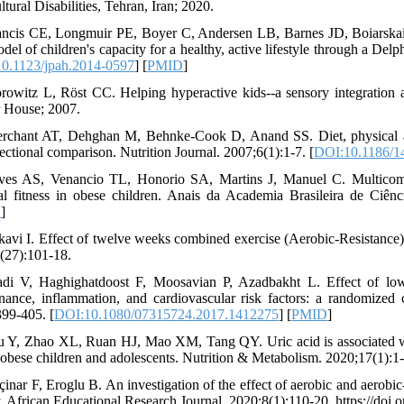
tural Disabilities, Tehran, Iran; 2020.
ancis CE, Longmuir PE, Boyer C, Andersen LB, Barnes JD, Boiarskaia 
del of children's capacity for a healthy, active lifestyle through a Del
0.1123/jpah.2014-0597
] [
PMID
]
rowitz L, Röst CC. Helping hyperactive kids--a sensory integration a
 House; 2007.
rchant AT, Dehghan M, Behnke-Cook D, Anand SS. Diet, physical acti
ectional comparison. Nutrition Journal. 2007;6(1):1-7. [
DOI:10.1186/1
ves AS, Venancio TL, Honorio SA, Martins J, Manuel C. Multicompo
al fitness in obese children. Anais da Academia Brasileira de Ciênc
D
]
kavi I. Effect of twelve weeks combined exercise (Aerobic-Resistance)
(27):101-18.
adi V, Haghighatdoost F, Moosavian P, Azadbakht L. Effect of low-
nance, inflammation, and cardiovascular risk factors: a randomized c
399-405. [
DOI:10.1080/07315724.2017.1412275
] [
PMID
]
u Y, Zhao XL, Ruan HJ, Mao XM, Tang QY. Uric acid is associated with
n obese children and adolescents. Nutrition & Metabolism. 2020;17(1):1-
çinar F, Eroglu B. An investigation of the effect of aerobic and aerobi
y. African Educational Research Journal. 2020;8(1):110-20. https://do