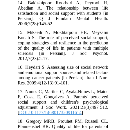
14. Bakhshipoor Roodsari A, Pey
Abedian A. The relationship betwe
satisfaction and social support with stu
Persian]. Q J Fundam Mental 
2006;7(28):145-52.
15. Mikaeili N, Mokhtarpour HE, 
Bonab S. The role of perceived social 
coping strategies and resilience in the p
of the quality of life in patients with
sclerosis [in Persian]. J Soc P
2012;7(23):5-17.
16. Heydari S. Assessing size of socia
and emotional support sources and relate
among cancer patients [in Persian]. Ir
Res. 2009;4(12-13):91-101.
17. Nunes C, Martins C, Ayala-Nunes 
F, Costa E, Gonçalves A. Parents' p
social support and children's psych
adjustment. J Soc Work. 2021;21(3):
[
DOI:10.1177/1468017320911614
]
18. Gregory MRB, Prouhet PM, Russ
Pfannenstiel BR. Quality of life for p