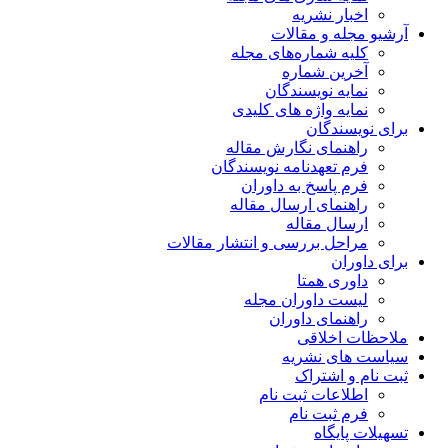
ریه
مقالات
اره‌های مجله
ماره
یسندگان
ژه های کلیدی
ن
 نگارش مقاله
دنامه نویسندگان
خ به داوران
 ارسال مقاله
قاله
ررسی و انتشار مقالات
متا
وران مجله
 داوران
قی
شریه
راک
 ثبت نام
 نام