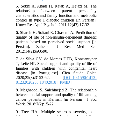
5. Sobhi A, Ahadi H, Rajab A, Hejaz
relationship between parent pers
characteristics and family function and 
control in type 1 diabetic children [In 
Know Res Appl Psychol. 2011;12(43):1
6. Shareh H, Soltani E, Ghasemi A. Pred
quality of life of non-insulin-dependent
patients based on perceived social sup
Persian]. Zahedan J Res Me
2012;14(2):e93590.
7. da Silva GV, de Moraes DEB, Kons
T, Leite HP. Social support and quality o
families with children with congenit
disease [in Portuguese]. Cien Saud
2020;25(8):3153-62. [
DOI:10.15
81232020258.18402018
] [
PMID
]
8. Maghsoodi S, Salehinejad Z. The rel
between social support and quality of l
cancer patients in Kerman [in Persian
Work. 2018;7(2):15-22.
9. Tree HA. Multiple sclerosis severi