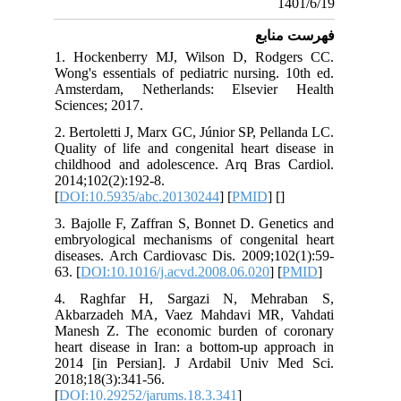
1
نابع
1. Hockenberry MJ, Wilson D, Rodg
Wong's essentials of pediatric nursing.
Amsterdam, Netherlands: Elsevier
Sciences; 2017.
2. Bertoletti J, Marx GC, Júnior SP, Pel
Quality of life and congenital heart d
childhood and adolescence. Arq Bras 
2014;102(2):192-8.
[
DOI:10.5935/abc.20130244
] [
PMID
] [
]
3. Bajolle F, Zaffran S, Bonnet D. Gen
embryological mechanisms of congenit
diseases. Arch Cardiovasc Dis. 2009;10
63. [
DOI:10.1016/j.acvd.2008.06.020
] [
4. Raghfar H, Sargazi N, Mehr
Akbarzadeh MA, Vaez Mahdavi MR, 
Manesh Z. The economic burden of 
heart disease in Iran: a bottom-up app
2014 [in Persian]. J Ardabil Univ 
2018;18(3):341-56.
[
DOI:10.29252/jarums.18.3.341
]