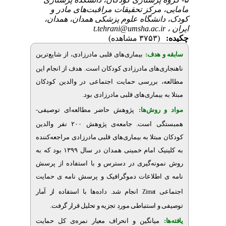
مرکز تحقیقات مراقبت‌های مادر و
انشگاه علوم پزشکی همدان، همدان
t.tehrani@umsha.ac.
(۳۷۵۳ مشاهده)
 هدف
بیماری‌های قلبی مادرزادی، از شایع‌ترین
‌های مادرزادی کودکان است. هدف از انجام این
 بررسی حمایت اجتماعی در والدین کودکان
.
بیماری‌های قلبی مادرزادی بود
روش‌‌ها
پژوهش حاضر مطالعه‌ای توصیفی-
گی است
جامعه‌ی پژوهش ۲۰۰ نفر والدین
بتلا به بیماری‌های قلبی مادرزادی مراجعه‌کننده
به کلینیک امام خمینی همدان در سال ۱۳۹۹ بود که به
نه‌گیری در دسترس و با استفاده از پرسش
اطلاعات دموگرافیک و پرسش نامه ی حمایت
ی
انجام شد. داده‌ها با استفاده از آمار
Zimat
 استنباطی
مورد تجزیه و تحلیل قرار گرفت.
میانگین و انحراف معیار نمره‌ی کل حمایت