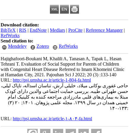
Download citation:
BibTeX
|
RIS
|
EndNote
|
Medlars
|
ProCite
|
Refe
RefWorks
Send citation to:
Mendeley
Zotero
RefWorks
Hajighafoori-Boukani M, Khalili A, Tanasan A, 
Tehrani T. Evaluation of Social Support for Parent
with Congenital Heart Disease Referred to Imam 
at Hamadan City, 2021. Pajouhan Sci J 2022; 20 
URL:
http://psj.umsha.ac.ir/article-1-804-fa.html
ی میلاد، خلیلی آرش، تناسان اسداله، تاپاک لیلی
. بررسی حمایت اجتماعی والدین دارای کودک
ای قلبی مادرزادی مراجعه کننده به کلینیک امام
خمینی همدان در سال ۱۳۹۹. مجله علمی پژوهان. ۱۴۰۱; ۲۰ (۳)
URL:
http://psj.umsha.ac.ir/article-۱-۸۰۴-fa.html