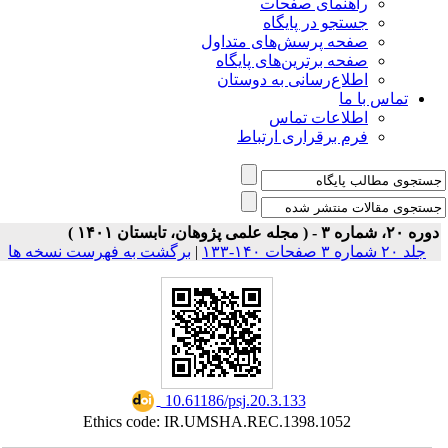
ی صفحات
ر پایگاه
رسش‌های متداول
رین‌های پایگاه
سانی به دوستان
ت تماس
راری ارتباط
برگشت به فهرست نسخه ها
|
‎ 10.61186/psj.20.3.133
Ethics code: IR.UMSHA.REC.1398