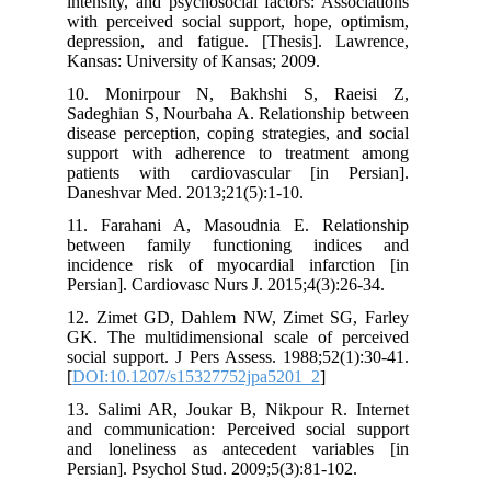
intensity, and psychosocial factors: Ass
with perceived social support, hope, o
depression, and fatigue. [Thesis]. L
Kansas: University of Kansas; 2009.
10. Monirpour N, Bakhshi S, Ra
Sadeghian S, Nourbaha A. Relationship
disease perception, coping strategies, a
support with adherence to treatme
patients with cardiovascular [in P
Daneshvar Med. 2013;21(5):1-10.
11. Farahani A, Masoudnia E. Rela
between family functioning indi
incidence risk of myocardial infarc
Persian]. Cardiovasc Nurs J. 2015;4(3):2
12. Zimet GD, Dahlem NW, Zimet SG
GK. The multidimensional scale of p
social support. J Pers Assess. 1988;52(
[
DOI:10.1207/s15327752jpa5201_2
]
13. Salimi AR, Joukar B, Nikpour R. 
and communication: Perceived social
and loneliness as antecedent varia
Persian]. Psychol Stud. 2009;5(3):81-10