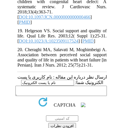
children with congenital heart de
systematic review. J Cardiovas
2018;33(4):363-71.
[
DOI:10.1097/JCN.0000000000000466
[
PMID
]
19. Helgeson VS. Social support and qu
life. Qual Life Res. 2003;12( Suppl 1
[
DOI:10.1023/A:1023509117524
] [
PMI
20. Cheraghi MA, Salavati M, Moghim
Association between perceived social
and quality of life in patients with heart f
Persian]. Iran J Nurs. 2012; 25(75):21-31
 درباره این مقاله : نام کاربری یا پست
ونیک شما