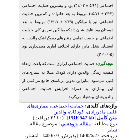
۴۱/۰۴) بود و بیشترین حمایت اجتماعی
±
۵/
۱۵/۷۱) مربوط به بعد خانواده و کم‌ترین حمایت
۱۲/۱۷) مربوط به بعد
±
ز با میانگین (۲/۳۹
د. نتایج نشان‌ داد که میانگین نمره‌ی کلی حمایت
بر حسب تمامی متغیرهای دموگرافیک والدین به
شغل مادر، دارای اختلاف آماری معنی‌داری بود
).
ری
حمایت اجتماعی ابزاری است که باعث ارتقاء
ندگی والدین
دارای کودک مبتلا به بیماری‌های
شود، بنابراین تدوین برنامه‌ی جامع مراقبتی از
اران به همراه افزایش حمایت اجتماعی
.
ان پیشنهاد می‌گردد
ی کلیدی
حمایت اجتماعی، بیماری‌های
رزادی، کودکان، والدین
(۳۱۱۰ دریافت)
[PDF 547 kb]
ل
لعه
مقاله پژوهشي
| موضوع مقاله:
دریافت: 1400/6/27 | پذیرش: 1400/7/3 | انتشار: