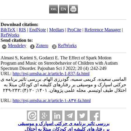
Download citation:
BibTeX
|
RIS
|
EndNote
|
Medlars
|
ProCite
|
Refe
RefWorks
Send citation to:
Mendeley
Zotero
RefWorks
Almasi S, Karimi S, Godarzi E. The Effect of Sp
Program and Music on Stereobehavior of Childre
Spectrum Disorder. Pajouhan Sci J 2022; 20 (4) :
URL:
http://psj.umsha.ac.ir/article-1-837-fa.html
یمی سمیه، گودرزی الهام. بررسی تاثیر برنامه ی
وسیقی بر رفتارهای کلیشه ای کودکان مبتلا به
لمی پژوهان. ۱۴۰۱; ۲۰ (۴) :۲۴۲-۲۴۹
URL:
http://psj.umsha.ac.ir/article-۱-۸۳۷-fa.html
ثیر برنامه ی حرکتی اسپارک و موسیقی
ای کلیشه ای کودکان مبتلا به اختلال