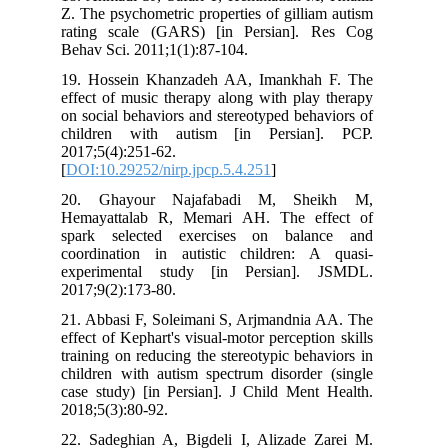
Z. The psychometric properties of gilli
rating scale (GARS) [in Persian].
Behav Sci. 2011;1(1):87-104.
19. Hossein Khanzadeh AA, Imankha
effect of music therapy along with pla
on social behaviors and stereotyped beh
children with autism [in Persian
2017;5(4):251-62.
[
DOI:10.29252/nirp.jpcp.5.4.251
]
20. Ghayour Najafabadi M, Sh
Hemayattalab R, Memari AH. The ef
spark selected exercises on bala
coordination in autistic children: 
experimental study [in Persian].
2017;9(2):173-80.
21. Abbasi F, Soleimani S, Arjmandnia
effect of Kephart's visual-motor percepti
training on reducing the stereotypic beh
children with autism spectrum disorder
case study) [in Persian]. J Child Ment
2018;5(3):80-92.
22. Sadeghian A, Bigdeli I, Alizade 