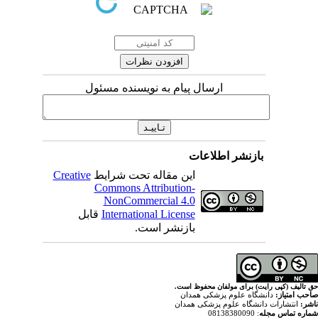
ارسال پیام به نویسنده مسئول
اطلاعات
Creative
این مقاله تحت شرایط
Commons Attribution-
NonCommercial 4.0
قابل
International License
بازنشر است.
ولفان محفوظ است
پزشکی همدان
م پزشکی همدان