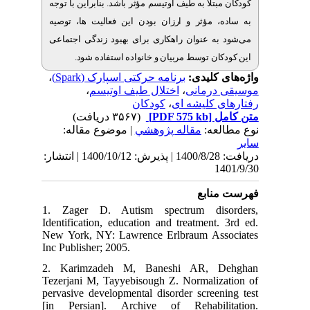
تلا به طیف اوتیسم مؤثر باشد. بنابراین با توجه
 مؤثر و ارزان بودن این فعالیت‏ ها، توصیه
ه عنوان راهکاری برای بهبود زندگی اجتماعی
کان توسط مربیان و خانواده استفاده شود
،
برنامه حرکتی اسپارک (Spark)
ی کلیدی
،
اختلال طیف اوتیسم
،
درمانی
کودکان
،
 کلیشه ای
(۳۵۶۷ دریافت)
[PDF 575 kb]
ل
لعه
مقاله پژوهشي
| موضوع مقاله:
دریافت: 1400/8/28 | پذیرش: 1400/10/12 | انتشار:
1
نابع
1. Zager D. Autism spectrum dis
Identification, education and treatment
New York, NY: Lawrence Erlbraum As
Inc Publisher; 2005.
2. Karimzadeh M, Baneshi AR, 
Tezerjani M, Tayyebisough Z. Normaliz
pervasive developmental disorder scree
[in Persian]. Archive of Rehabili