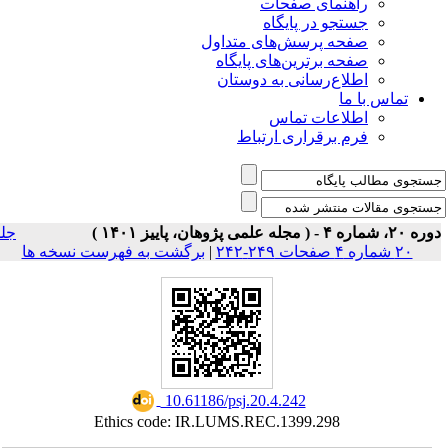
ی صفحات
ر پایگاه
رسش‌های متداول
رین‌های پایگاه
سانی به دوستان
ت تماس
راری ارتباط
جلد
برگشت به فهرست نسخه ها
|
‎ 10.61186/psj.20.4.242
Ethics code: IR.LUMS.REC.1399.