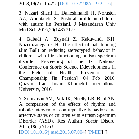
2018;19(2):116-25. [
DOI:10.32598/rj.19
3. Nazari Sharif H, Daneshmandi H, 
AA, Aboutalebi S. Postural profile in 
with autism [in Persian]. J Mazanda
Med Sci. 2016;26(143):71-9.
4. Babadi A, Zeynali Z, Kakava
Nazemzadegan GH. The effect of ball 
(Jim Ball) on reducing stereotyped beh
children with high-functioning autism 
disorder. Proceeding of the 1st N
Conference on Sports Science Ddevelop
the Field of Health, Prevent
Championship [in Persian]. 04 Fe
Qazvin, Iran: Imam Khomeini Inter
University, 2016.
5. Srinivasan SM, Park IK, Neelly LB, 
A comparison of the effects of rh
robotic interventions on repetitive beha
affective states of children with Autism
Disorder (ASD). Res Autism Spectr
2015;18(1):51-63.
[
DOI:10.1016/j.rasd.2015.07.004
] [
PMI