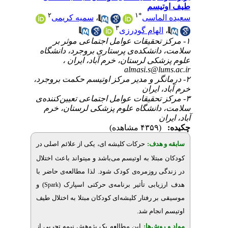
یسم
۲
۱
*
سمیه کریمی
،
لماسی
۳
لهام گودرزی
۱- قیقات عوامل اجتماعی موثر بر
انشکده‌ی پرستاری بروجرد، دانشگاه
زشکی لرستان، خرم آباد، ایران
almasi.s@l
۲- ر و مدیر مرکز اوتیسم حکمت بروجرد
 ایران
۳- قیقات عوامل اجتماعی تعیین‌کننده‌ی
انشگاه علوم پزشکی لرستان، خرم
ن
(۴۳۵۹ مشاهده)
 هدف
حرکات کلیشه ای، یکی از علائم اصلی در
بتلا به اوتیسم می‌باشد و می‏تواند باعث اختلال
 روزمره‌ی کودک شود. لذا مطالعه‌ی حاضر با
زیابی تأثیر برنامه‌ی حرکتی اسپارک
) و
Spark
بر رفتار کلیشه‌ای کودکان مبتلا به اختلال طیف
.
نجام شد
وش‌‌ها
این مطالعه یک پژوهش نیمه تجربی از