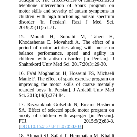
telephone intervention of Spark pr
motor skills and sevsrity of autism sy
children with high-functioning autism 
disorder [in Persian]. Razi J M
2019;25(11):61-71.
15. Moradi H, Sohrabi M, Tah
Khodashenas E, Movahedi A. The eff
period of motor actirites along with 
balance performance, speed and ag
children with autism disorder [in Per
Shahrekord Univ Med Sci. 2017;20(3):2
16. Fa'al Moghanlou H, Hosseini FS, 
Manie F. The effect of spark exercise p
improving the motor skills of coarse 
retarded boys [in Persian]. J Ardabil 
Sci. 2013;14(3):274-84.
17. Rezvankhah Golsefidi N, Emami
SA. Effect of selected spark motor pr
anxity of children with asperger [in P
PTJ. 2015;5(2):8
[
DOI:10.15412/J.PTJ.07050203
]
18. Ahmadi SJ, Safari T, Hemmatian M,