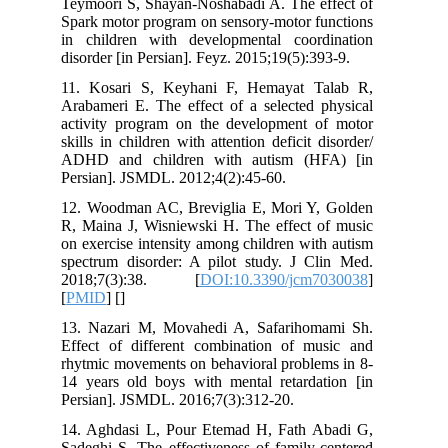
Teymoori S, Shayan-Noshabadi A. The e
Spark motor program on sensory-motor f
in children with developmental coor
disorder [in Persian]. Feyz. 2015;19(5):3
11. Kosari S, Keyhani F, Hemayat 
Arabameri E. The effect of a selected 
activity program on the development 
skills in children with attention deficit 
ADHD and children with autism (H
Persian]. JSMDL. 2012;4(2):45-60.
12. Woodman AC, Breviglia E, Mori Y
R, Maina J, Wisniewski H. The effect 
on exercise intensity among children wi
spectrum disorder: A pilot study. J C
2018;7(3):38. [
DOI:10.3390/jcm
[
PMID
] [
]
13. Nazari M, Movahedi A, Safariho
Effect of different combination of m
rhytmic movements on behavioral proble
14 years old boys with mental retarda
Persian]. JSMDL. 2016;7(3):312-20.
14. Aghdasi L, Pour Etemad H, Fath 
Sadeghi S, The effectiveness of family