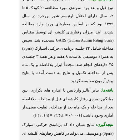
نوع قبل و بعد بود. نمونه‌ی مورد مطالعه،۲۰ کودک ۵ تا
۱۲ ارای اختلال اوتیسم شهر بروجرد در سال
۱۳۹۹  که بر اساس معیارهای ورود وارد مطالعه
تدا میزان رفتارهای کلیشه ‏ای توسط مقیاس
سنجیده شد. سپس
)
GARS
Gilliam Autism Rati
)
مه‌ی حرکتی اسپارک
Spark
به همراه موسیقی‌ به مدت ۸ هفته و هر هفته ۳ جلسه‌ی
۴۵ ای انجام شد. مجدداً ابزار بلافاصله و یک ماه
اخله تکمیل و نتایج به دست آمده با نتایج
.
ن مقایسه گردید
بنابر
آنالیز واریانس با اندازه‏ های تکراری، بین
مره‌ی رفتار کلیشه‏ ای قبل از مداخله، بلافاصله
داخله و یک ماه بعد از مداخله، تفاوت معنی‌دار
.
)
،۱۲/۶ = (۱۹، ۱)
(۰/۰۰۰۱ =
جود داشت
F
P
ری
نتایج نشان داد
که برنامه‌ی حرکتی اسپارک
موسیقی می‌تواند در کاهش رفتارهای کلیشه‏ ای