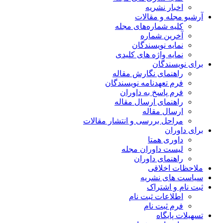
ریه
مقالات
اره‌های مجله
ماره
یسندگان
ژه های کلیدی
ن
 نگارش مقاله
دنامه نویسندگان
خ به داوران
 ارسال مقاله
قاله
ررسی و انتشار مقالات
متا
وران مجله
 داوران
قی
شریه
راک
 ثبت نام
 نام