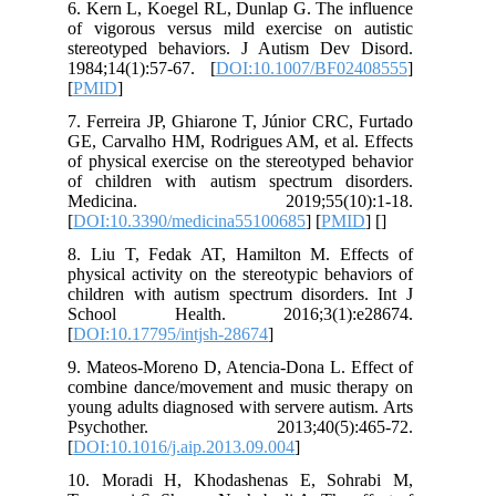
6. Kern L, Koegel RL, Dunlap G. The i
of vigorous versus mild exercise on 
stereotyped behaviors. J Autism Dev
1984;14(1):57-67. [
DOI:10.1007/BF0
[
PMID
]
7. Ferreira JP, Ghiarone T, Júnior CRC
GE, Carvalho HM, Rodrigues AM, et al.
of physical exercise on the stereotyped
of children with autism spectrum di
Medicina. 2019;55(10):
[
DOI:10.3390/medicina55100685
] [
PM
8. Liu T, Fedak AT, Hamilton M. Ef
physical activity on the stereotypic beh
children with autism spectrum disorder
School Health. 2016;3(1):e
[
DOI:10.17795/intjsh-28674
]
9. Mateos-Moreno D, Atencia-Dona L. E
combine dance/movement and music th
young adults diagnosed with servere aut
Psychother. 2013;40(5):4
[
DOI:10.1016/j.aip.2013.09.004
]
10. Moradi H, Khodashenas E, Soh