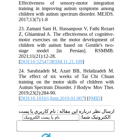
Effectiveness of sensory-motor int
training in improving autism sympto
children with autism spectrum disorder
2017;13(7):1-8
23. Zamani Sani H, Hassanpour V, Fath
Z, Ghiamirad A. The effectiveness of c
motor exercises on the motor develo
children with autism based on Gentil
stage model [in Persian]. 
2021;11(21):12-28.
[
DOI:10.52547/JRSM.11.21.109
]
24. Sarabzadeh M, Azari BB, Helali
The effect of six weeks of Tai Ch
training on the motor skills of child
Autism Spectrum Disorder. J Bodyw M
2019;23(2):284-90.
[
DOI:10.1016/j.jbmt.2019.01.007
] [
PM
 درباره این مقاله : نام کاربری یا پست
ونیک شما