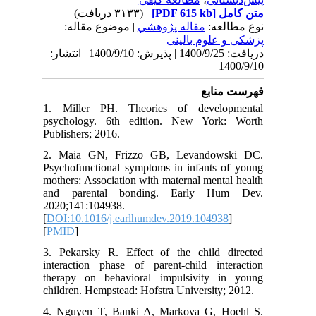
(۳۱۳۳ دریافت)
[PDF 615 kb]
م
| موضوع مقاله:
مقاله پژوهشي
نوع
پزشکی و علو
دریافت: 1400/9/25 | پذیرش: 1400/9/10 | انتشار:
1
فهرس
1. Miller PH. Theories of develo
psychology. 6th edition. New York
Publishers; 2016.
2. Maia GN, Frizzo GB, Levandow
Psychofunctional symptoms in infants 
mothers: Association with maternal ment
and parental bonding. Early H
2020;141:104938.
[
DOI:10.1016/j.earlhumdev.2019.10493
[
PMID
]
3. Pekarsky R. Effect of the child 
interaction phase of parent-child int
therapy on behavioral impulsivity 
children. Hempstead: Hofstra University
4. Nguyen T, Banki A, Markova G, 