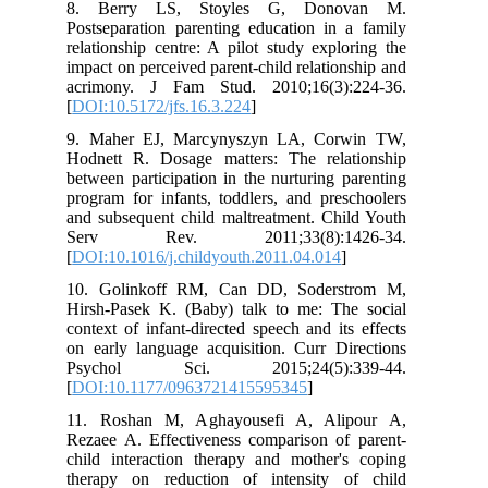
8. Berry LS, Stoyles G, Dono
Postseparation parenting education in 
relationship centre: A pilot study expl
impact on perceived parent-child relatio
acrimony. J Fam Stud. 2010;16(3):
[
DOI:10.5172/jfs.16.3.224
]
9. Maher EJ, Marcynyszyn LA, Cor
Hodnett R. Dosage matters: The rela
between participation in the nurturing 
program for infants, toddlers, and pre
and subsequent child maltreatment. Chi
Serv Rev. 2011;33(8):14
[
DOI:10.1016/j.childyouth.2011.04.014
]
10. Golinkoff RM, Can DD, Soders
Hirsh-Pasek K. (Baby) talk to me: Th
context of infant-directed speech and it
on early language acquisition. Curr Di
Psychol Sci. 2015;24(5):3
[
DOI:10.1177/0963721415595345
]
11. Roshan M, Aghayousefi A, Ali
Rezaee A. Effectiveness comparison of
child interaction therapy and mother'
therapy on reduction of intensity 