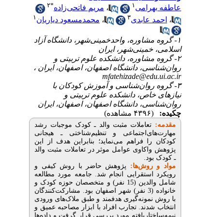
۲
*
۱
مریم فاتحی‌زاده
،
عاطفه
۱
۳
محمدمسعود دیاریان
،
احمد ع
۱- گروه مشاوره، واحدخمینی‌شهر، دانشگ
اسلامی، خمینی‌شه
۲- گروه مشاوره، دانشکده علوم ت
روان‌شناسی، دانشگاه اصفهان، اصفهان،
mfatehizade@edu
۳- گروه روان‌شناسی و آموزش کو
نیازهای ‌خاص، دانشکده علوم 
روان‌شناسی، دانشگاه اصفهان، اصفها
(۴۳۹۶ مشاهده)
تعاملات مثبت والد ـ کودک موجبات رشد
مهارت‌های‌اجتماعی و تنظیم‌شناختی ـ
کودکان را فراهم می‌نماید؛ بنابراین هدف
پژوهش واکاوی عوامل موثر در تعاملات‌ مث
ـ ک
پژوهش حاضر با روش‌ کیفی و
مواد و 
رویکرد استقرایی انجام شد. جامعه مورد
شامل والدین (15 نفر) و متخصصان حوزه کودک و
خانواده (3 نفر) شهر اصفهان بود. مشارکت‌کنندگان
با روش نمونه‌گیری هدفمند و طبق ملاک‌ها
انتخاب شدند. تجارب افراد با ابزار مصاحب
نیمه‌ساختاریافته مورد بررسی قرار گرفت و