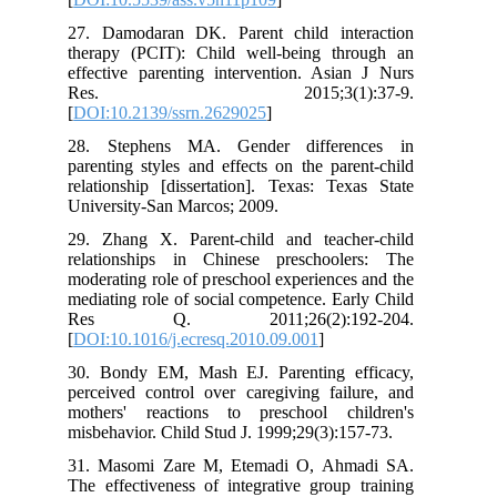
27. Damodaran DK. Parent child int
therapy (PCIT): Child well-being th
effective parenting intervention. Asia
Res. 2015;3(1):3
[
DOI:10.2139/ssrn.2629025
]
28. Stephens MA. Gender differe
parenting styles and effects on the par
relationship [dissertation]. Texas: Te
University-San Marcos; 2009.
29. Zhang X. Parent-child and teach
relationships in Chinese preschool
moderating role of preschool experience
mediating role of social competence. Ea
Res Q. 2011;26(2):192
[
DOI:10.1016/j.ecresq.2010.09.001
]
30. Bondy EM, Mash EJ. Parenting e
perceived control over caregiving fail
mothers' reactions to preschool ch
misbehavior. Child Stud J. 1999;29(3):1
31. Masomi Zare M, Etemadi O, Ahm
The effectiveness of integrative group