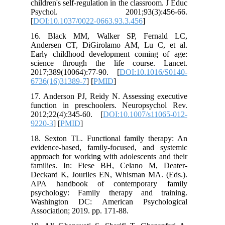
children's self-regulation in the classroo
Psychol. 2001;93(3):45
[
DOI:10.1037/0022-0663.93.3.456
]
16. Black MM, Walker SP, Fern
Andersen CT, DiGirolamo AM, Lu C,
Early childhood development coming
science through the life course. 
2017;389(10064):77-90. [
DOI:10.101
6736(16)31389-7
] [
PMID
]
17. Anderson PJ, Reidy N. Assessing e
function in preschoolers. Neuropsyc
2012;22(4):345-60. [
DOI:10.1007/s11
9220-3
] [
PMID
]
18. Sexton TL. Functional family the
evidence-based, family-focused, and 
approach for working with adolescents 
families. In: Fiese BH, Celano M,
Deckard K, Jouriles EN, Whisman MA.
APA handbook of contemporary
psychology: Family therapy and tr
Washington DC: American Psycho
Association; 2019. pp. 171-88.