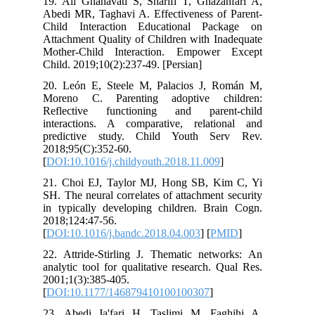
19. Ali Ghanavati S, Sharifi T, Ghaza
Abedi MR, Taghavi A. Effectiveness of
Child Interaction Educational Pac
Attachment Quality of Children with In
Mother-Child Interaction. Empower
Child. 2019;10(2):237-49. [Persian]
20. León E, Steele M, Palacios J, 
Moreno C. Parenting adoptive ch
Reflective functioning and paren
interactions. A comparative, relati
predictive study. Child Youth Se
2018;95(C):352-60.
[
DOI:10.1016/j.childyouth.2018.11.009
]
21. Choi EJ, Taylor MJ, Hong SB, K
SH. The neural correlates of attachment
in typically developing children. Bra
2018;124:47-56.
[
DOI:10.1016/j.bandc.2018.04.003
] [
P
22. Attride-Stirling J. Thematic netw
analytic tool for qualitative research. 
2001;1(3):385-405.
[
DOI:10.1177/146879410100100307
]
23. Abedi Ja'fari H, Taslimi M, Fa