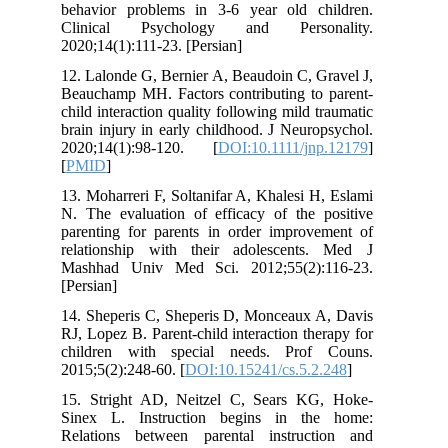
behavior problems in 3-6 year old c
Clinical Psychology and Perso
2020;14(1):111-23. [Persian]
12. Lalonde G, Bernier A, Beaudoin C, 
Beauchamp MH. Factors contributing to
child interaction quality following mild 
brain injury in early childhood. J Neur
2020;14(1):98-120. [
DOI:10.1111/jn
[
PMID
]
13. Moharreri F, Soltanifar A, Khalesi 
N. The evaluation of efficacy of the 
parenting for parents in order improv
relationship with their adolescent
Mashhad Univ Med Sci. 2012;55(2):
[Persian]
14. Sheperis C, Sheperis D, Monceaux 
RJ, Lopez B. Parent-child interaction th
children with special needs. Prof
2015;5(2):248-60. [
DOI:10.15241/cs.5.
15. Stright AD, Neitzel C, Sears K
Sinex L. Instruction begins in th
Relations between parental instruc