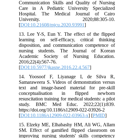
Communication Skills and Quality of
Care in A Pediatric University Spe
Hospital. The Medical Journal o
University. 2020;88:30
[
DOI:10.21608/mjcu.2020.93991
]
13. Lee Y-S, Eun Y. The effect of the
learning on self-efficacy, critical 
disposition, and communication compe
nursing students. The Journal of
Academic Society of Nursing Edu
2016;22(4):567-76.
[
DOI:10.5977/jkasne.2016.22.4.567
]
14. Yoosoof F, Liyanage I, de S
Samaraweera S. Videos of demonstratio
text and image-based material for p
conceptualisation in flipped 
resuscitation training for medical students
study. BMC Med Educ. 2022;22(
https://doi.org/10.1186/s12909-022-039
[
DOI:10.1186/s12909-022-03963-x
] [
P
15. Elzeky ME, Elhabashy HM, Ali W
SM. Effect of gamified flipped clas
improving nursing students' skills co