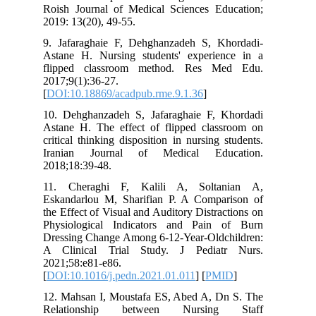
Roish Journal of Medical Sciences Ed
2019: 13(20), 49-55.
9. Jafaraghaie F, Dehghanzadeh S, K
Astane H. Nursing students' experie
flipped classroom method. Res M
2017;9(1):36-27.
[
DOI:10.18869/acadpub.rme.9.1.36
]
10. Dehghanzadeh S, Jafaraghaie F, 
Astane H. The effect of flipped clas
critical thinking disposition in nursing 
Iranian Journal of Medical Edu
2018;18:39-48.
11. Cheraghi F, Kalili A, Solta
Eskandarlou M, Sharifian P. A Compa
the Effect of Visual and Auditory Distra
Physiological Indicators and Pain
Dressing Change Among 6-12-Year-Oldc
A Clinical Trial Study. J Pediat
2021;58:e81-e86.
[
DOI:10.1016/j.pedn.2021.01.011
] [
PM
12. Mahsan I, Moustafa ES, Abed A, D
Relationship between Nursing