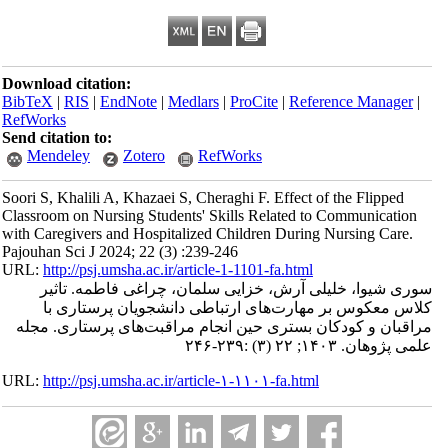
Download citation:
BibTeX
|
RIS
|
EndNote
|
Medlars
|
ProCite
|
Refe
RefWorks
Send citation to:
Mendeley
Zotero
RefWorks
Soori S, Khalili A, Khazaei S, Cheraghi F. Effect 
Classroom on Nursing Students' Skills Related t
with Caregivers and Hospitalized Children Durin
Pajouhan Sci J 2024; 22 (3) :239-246
URL:
http://psj.umsha.ac.ir/article-1-1101-fa.html
 آرش، خزایی سلمان، چراغی فاطمه. تاثیر
ارت‌های ارتباطی دانشجویان پرستاری با
 بستری حین انجام مراقبت‌های پرستاری. مجله
URL:
http://psj.umsha.ac.ir/article-۱-۱۱۰۱-fa.html