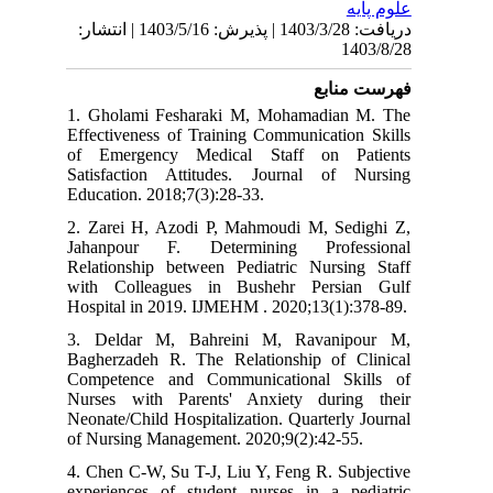
دریافت: 1403/3/28 | پذیرش: 1403/5/16 | انتشار:
1
نابع
1. Gholami Fesharaki M, Mohamadia
Effectiveness of Training Communicatio
of Emergency Medical Staff on P
Satisfaction Attitudes. Journal of
Education. 2018;7(3):28-33.
2. Zarei H, Azodi P, Mahmoudi M, Se
Jahanpour F. Determining Profe
Relationship between Pediatric Nursi
with Colleagues in Bushehr Persi
Hospital in 2019. IJMEHM . 2020;13(1)
3. Deldar M, Bahreini M, Ravani
Bagherzadeh R. The Relationship of 
Competence and Communicational Sk
Nurses with Parents' Anxiety duri
Neonate/Child Hospitalization. Quarterl
of Nursing Management. 2020;9(2):42-5
4. Chen C-W, Su T-J, Liu Y, Feng R. Su
experiences of student nurses in a p