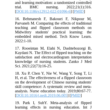
and learning motivation: a randomized c
trial. BMC nursing. 2022;21(
[
DOI:10.1186/s12912-022-01096-6
] [
P
16. Behmanesh F, Bakouei F, Nik
Parvaneh M. Comparing the effects of tr
teaching and flipped classroom me
Midwifery students' practical learn
embedded mixed method. Tech Know
2022:1-10.
17. Rooeintan M, Elahi N, Dashtebo
Kaydani N. The Effect of flipped teachi
satisfaction and electrocardiogram inter
knowledge of nursing students. Zan
Sci. 2021;22(73):16-25.
18. Xu P, Chen Y, Nie W, Wang Y, So
H, et al. The effectiveness of a flipped 
on the development of Chinese nursing 
skill competence: A systematic review 
analysis. Nurse education today. 2019;
[
DOI:10.1016/j.nedt.2019.06.005
] [
PMI
19. Park I, SuhY. Meta-analysis of
learning effects in nursing educatio