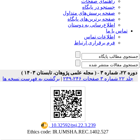
ی صفحات
ر پایگاه
رسش‌های متداول
رین‌های پایگاه
سانی به دوستان
ت تماس
راری ارتباط
برگشت به فهرست نسخه ها
|
‎ 10.32592/psj.22.3.239
Ethics code: IR.UMSHA.REC.1402