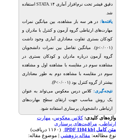
استفاده
STATA.۱۴
شر تحت نرم‌افزار آماری
در هر سه بار مشاهده، بین میانگین نمرات
ی ارتباطی گروه آزمون و کنترل با مادران و
بستری تفاوت معناداری آماری وجود داشت
). میانگین تفاضل بین نمرات دانشجویان
p
مون درباره مادران و کودکان بستری در
سوم در مقایسه با مشاهده اول و مشاهده
مقایسه با مشاهده دوم به طور معناداری
).
P
گروه کنترل بود (۰/۰۰۱
یری
کلاس درس معکوس می‌تواند به عنوان
 مناسب جهت ارتقای سطح مهارت‌های
 دانشجویان پرستاری استفاده شود
مهارت
،
کلاس معکوس
ی کلیدی
مراقبت‌های پرستاری
(۱۱۶۰ دریافت)
[PDF 1104 kb]
ل
لعه
مقاله پژوهشي
| موضوع مقاله: