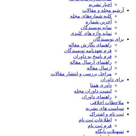
ریه
مقالات
اره‌های مجله
ماره
یسندگان
ژه های کلیدی
ن
 نگارش مقاله
دنامه نویسندگان
خ به داوران
 ارسال مقاله
قاله
ررسی و انتشار مقالات
متا
وران مجله
 داوران
قی
شریه
راک
 ثبت نام
 نام