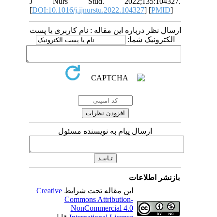
J Nurs Stud. 2022;135:1
[
DOI:10.1016/j.ijnurstu.2022.104327
] [
 درباره این مقاله : نام کاربری یا پست
ونیک شما
ارسال پیام به نویسنده مسئول
اطلاعات
Creative
این مقاله تحت شرایط
Commons Attribution-
NonCommercial 4.0