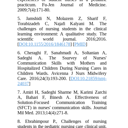
practicum. Fu-Jen Journal of Me
2009;7(4):171-80.
5. Jamshidi N, Molazem Z, Sh
Torabizadeh C, Najafi Kalyani
challenges of nursing students in the 
learning environment: A qualitative st
scientific world journal. 201
[
DOI:10.1155/2016/1846178
] [
PMID
]
6. Cheraghi F, Sanahmadi A, Solta
Sadeghi A. The Ssurvey of N
Communication Skills with Moth
Hospitalized Children During Nursing 
Children Wards. Avicenna J Nurs M
Care. 2016;24(3):193-200. [
DOI:10.21
24037
]
7. Amiri H, Sadeghi Sharme M, Karim
A, Bahari F, Binesh A. Effective
Solution-Focused Communication T
(SFCT) in nurses' communication skills
Mil Med. 2013;14(4):271-8.
8. Ebrahimpour P., Challenges of 
students in the pediatric nursing care clin