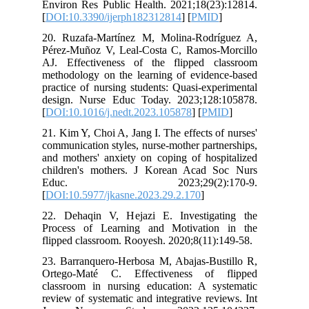
Environ Res Public Health. 2021;18(23
[
DOI:10.3390/ijerph182312814
] [
PMID
20. Ruzafa-Martínez M, Molina-Rodr
Pérez-Muñoz V, Leal-Costa C, Ramos-
AJ. Effectiveness of the flipped c
methodology on the learning of eviden
practice of nursing students: Quasi-exp
design. Nurse Educ Today. 2023;128
[
DOI:10.1016/j.nedt.2023.105878
] [
PM
21. Kim Y, Choi A, Jang I. The effects o
communication styles, nurse-mother part
and mothers' anxiety on coping of hosp
children's mothers. J Korean Acad 
Educ. 2023;29(2):17
[
DOI:10.5977/jkasne.2023.29.2.170
]
22. Dehaqin V, Hejazi E. Investiga
Process of Learning and Motivatio
flipped classroom. Rooyesh. 2020;8(11)
23. Barranquero-Herbosa M, Abajas-Bus
Ortego-Maté C. Effectiveness of 
classroom in nursing education: A sy
review of systematic and integrative rev