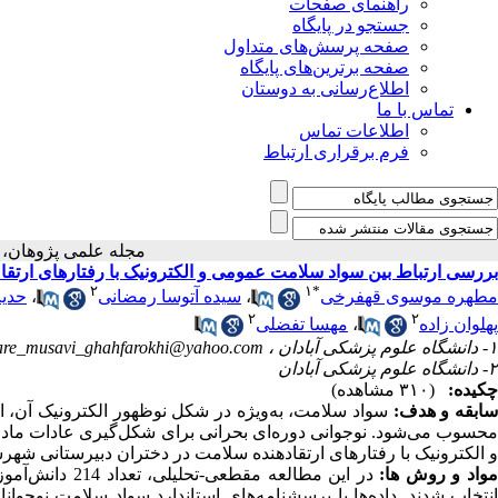
راهنمای صفحات
جستجو در پایگاه
صفحه پرسش‌های متداول
صفحه برترین‌های پایگاه
اطلاع‌رسانی به دوستان
تماس با ما
اطلاعات تماس
فرم برقراری ارتباط
مجله علمی پژوها
بررسی ارتباط بین سواد سلامت عمومی و الکترونیک با رفتارهای ارتقا ده
۲
۱
*
مطهره موسوی قهفرخی
،
سیده آتوسا رمضانی
،
حدیث
۲
۲
پهلوان زاده
،
مهسا تفضلی
۱- دانشگاه علوم پزشکی آبادان ،
are_musavi_ghahfarokhi@yahoo.com
۲- دانشگاه علوم پزشکی آبادان
چکیده:
(۳۱۰ مشاهده)
ابقه و هدف:
سواد سلامت، به‌ویژه در شکل نوظهور الکترونیک آن، از 
حسوب می‌شود. نوجوانی دوره‌ای بحرانی برای شکل‌گیری عادات مادا
و الکترونیک با رفتارهای ارتقادهنده سلامت در دختران دبیرستانی شهرس
واد و روش ها:
در این مطالعه 
نتخاب شدند. داده‌ها با پرسشنامه‌های استاندارد سواد سلامت نوجوانا