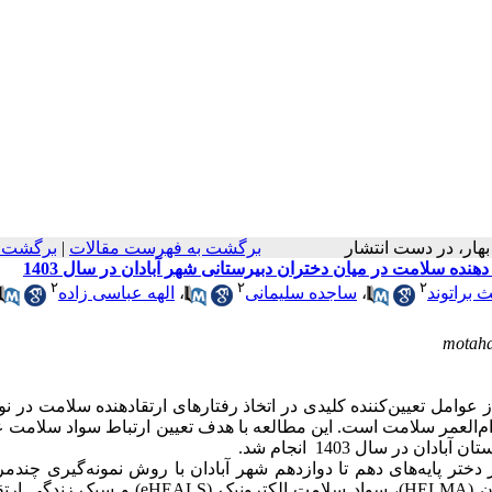
ن، بهار، در دست انتشار
برگشت به فهرست مقالات
|
برگشت ب
نده سلامت در میان دختران دبیرستانی شهر آبادان در سال 1403
۲
۲
۲
 براتوند
،
ساجده سلیمانی
،
الهه عباسی زاده
motah
عوامل تعیین‌کننده کلیدی در اتخاذ رفتارهای ارتقادهنده سلامت در نو
م‌العمر سلامت
است.
این مطالعه با هدف تعیین ارتباط سواد سلامت
تان آبادان
در سال 1403 انجام شد.
مقطعی-تحلیلی، تعداد 214 دانش‌آموز دختر پایه‌های دهم تا دوازدهم شهر آبادان با روش نمونه‌گیری چن
ن
(HELMA)
، سواد سلامت الکترونیک
(eHEALS)
و سبک زندگی ارتق