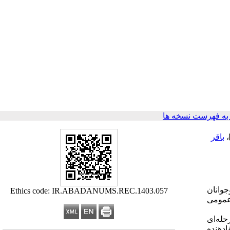
ه فهرست نسخه ها
،
باقر
جوانان
Ethics code: IR.ABADANUMS.REC.1403.057
 عمومی
دمرحله‌ای
ادهنده