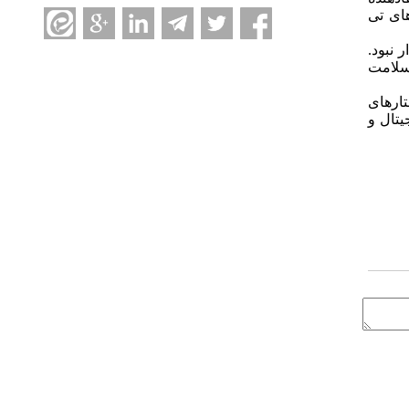
‌های تی
 نبود.
 سلامت
تارهای
یتال و