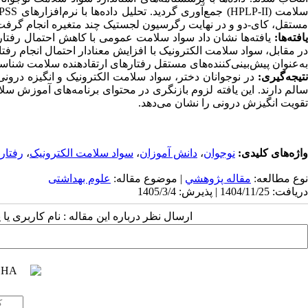
لامت
(HPLP-II)
جمع‌آوری گردید.
تحلیل داده‌ها با نرم‌افزارهای
PSS
مستقل، کای-دو و در نهایت رگرسیون لجستیک چند
متغیره انجام گرفت
یافته‌ها:
یافته‌ها نشان داد سواد سلامت عمومی با کاهش احتمال رفتارهای
در مقابل، سواد سلامت الکترونیک با افزایش معنادار احتمال انجام رفت
به‌عنوان پیش‌بینی‌کننده‌های مستقل رفتارهای ارتقا‌دهنده سلامت شناس
نتیجه‌گیری:
در نوجوانان دختر، سواد سلامت الکترونیک و انگیزه درون
سالم دارند. این یافته لزوم بازنگری در محتوای برنامه‌های آموزش
تقویت انگیزش درونی را نشان می‌دهد
.
واژه‌های کلیدی:
نوجوان
،
دانش آموزان
،
سواد سلامت الکترونیک
،
رفتار
نوع مطالعه:
مقاله پژوهشي
| موضوع مقاله:
علوم بهداشتی
دریافت: 1404/11/25 | پذیرش: 1405/3/4
ارسال نظر درباره این مقاله : نام کاربری ی