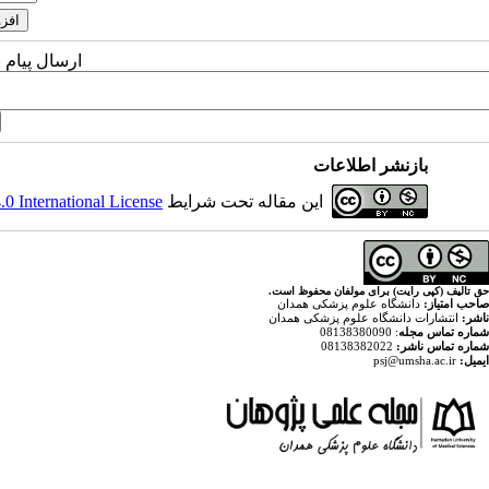
ارسال پیام 
بازنشر اطلاعات
این مقاله تحت شرایط
 International License
حق تالیف (کپی رایت) برای مولفان محفوظ است.
صاحب امتیاز:
دانشگاه علوم پزشکی همدان
ناشر:
انتشارات دانشگاه علوم پزشکی همدان
شماره تماس مجله
: 08138380090
شماره تماس ناشر:
08138382022
ایمیل:
psj@umsha.ac.ir