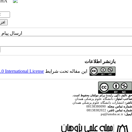
ارسال پیام 
بازنشر اطلاعات
این مقاله تحت شرایط
 International License
حق تالیف (کپی رایت) برای مولفان محفوظ است.
صاحب امتیاز:
دانشگاه علوم پزشکی همدان
ناشر:
انتشارات دانشگاه علوم پزشکی همدان
شماره تماس مجله
: 08138380090
شماره تماس ناشر:
08138382022
ایمیل:
psj@umsha.ac.ir