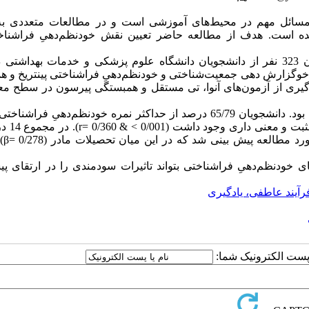
مسائل مهم در محیط‌های آموزشی است و در مطالعات متعددی ب
ده است. هدف از مطالعه حاضر تعیین نقش خودنظم‌دهیِ فراشناخ
این مطالعه توصیفی تحلیلی از نوع مقطعی در میان 323 نفر از دانشجویان دانشگاه علوم پزشکی و خدمات بهدا
عات پرسشنامه خوگزارش دهی جمعیت‌شناختی و خودنظم‌دهیِ فراشناختی پینتریخ و 
استفاده از نرم افزار آماری SPSS ویرایش 21 و با بهره گیری از آزمون‌های آنوا، تی مستقل و همبستگی پیرسون در سط
دامنه سن دانشجویان 18 تا 29 و میانگین آن 2/47±22/78 سال بود. دانشجویان 65/79 درصد از حداکثر نمره خودنظم‌دهی
کردند. میان خودنظم‌دهیِ فراشنا
واریانس متغی
ای خودنظم‌دهیِ فراشناختی بتواند تاثیرات سودمندی را در ارتقای 
رآیند عاطفی، یادگیری
ا پست الکترونیک شما: