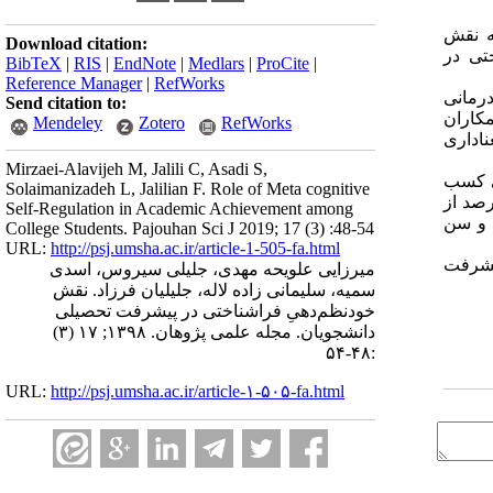
ه نقش
Download citation:
تی در
BibTeX
|
RIS
|
EndNote
|
Medlars
|
ProCite
|
Reference Manager
|
RefWorks
شتی درمانی
Send citation to:
همکاران
Mendeley
Zotero
RefWorks
ح معناداری
Mirzaei-Alavijeh M, Jalili C, Asadi S,
ِ فراشناختی کسب
Solaimanizadeh L, Jalilian F. Role of Meta cognitive
ختی و پیشرفت تحصیلی همبستگی مثبت و معنی داری وجود داشت (0/001 > & 0/360 =r). در مجموع 14 درصد از
Self-Regulation in Academic Achievement among
ر خودنظم‌دهیِ فراشناختی توسط متغیرهای زمینه‌ای مورد مطالعه پیش بینی شد که در این میان تحصیلات مادر (0/278 =β) و سن
College Students. Pajouhan Sci J 2019; 17 (3) :48-54
URL:
http://psj.umsha.ac.ir/article-1-505-fa.html
پیشرفت
میرزایی علویحه مهدی، جلیلی سیروس، اسدی
سمیه، سلیمانی زاده لاله، جلیلیان فرزاد. نقش
خودنظم‌دهیِ فراشناختی در پیشرفت تحصیلی
دانشجویان. مجله علمی پژوهان. ۱۳۹۸; ۱۷ (۳)
:۴۸-۵۴
URL:
http://psj.umsha.ac.ir/article-۱-۵۰۵-fa.html