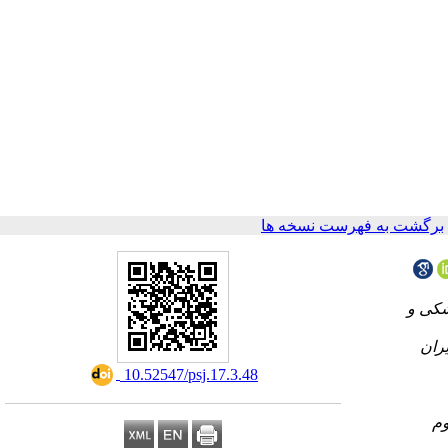
برگشت به فهرست نسخه ها
شکی و
‎ 10.52547/psj.17.3.48
وم