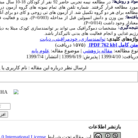
مواد و روش‌‌ها:
در مطالعه نیم
مورد مطالعه قرار گرفتند. شماره تلفن های تمام نمونه های گروه آزمون در
مطالعه برای هر دو گروه تکمیل شد. از آزمون های تی زوجی و کای دو برای آنال
افته‌ها:
بین وزن و دانش انسولین قبل از مداخله (0/003
=
P
)، وزن و فعالیت فیز
معنادار وجود داشت (0/014
=
P
).
نتیجه‌گیری:
مشخصات دموگرافیک می تواند بر توانمندسازی کودک مبتلا به دیا
رژیم غذایی و انجام فعالیت های بدنی تاثیرگذار باشد.
واژه‌های کلیدی:
توانمندسازی، خودمراقبتی، دیابت
متن کامل
[PDF 762 kb]
(۱۵۷۵ دریافت)
نوع مطالعه:
مقاله پژوهشي
| موضوع مقاله:
علوم پایه
دریافت: 1399/4/10 | پذیرش: 1399/6/19 | انتشار: 1399/7/4
ارسال نظر درباره این مقاله : نام کاربری ی
بازنشر اطلاعات
این مقاله تحت شرایط
 International License