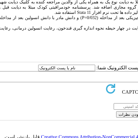
ه تجربی حاضر 92 نفر از کودکان 18-10 سال مبتلا به دیابت نوع یک به همراه یکی از والدین مراجعه کننده به کلنیک دیاب
 گروه مجازی اضافه شد. پرسشنامه خودمراقبتی کودک مبتلا به دیابت قبل و 
یز داده ها تحت نرم افزار
Stata 11
استفاده شد.
یکی بعد از مداخله (0/032
=
P
) و دانش مادر با دانش انسولین بعد از مداخله
بت در چهار حیطه نحوه اندازه گیری قندخون، رعایت انسولین درمانی، رعایت 
ا پست الکترونیک شما:
Creative Commons Attribution-NonCommercial 4.0
قابل بازنشر است.