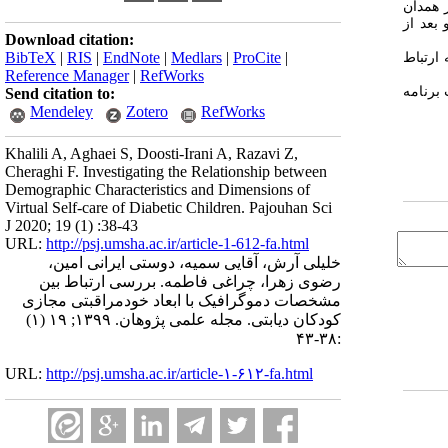
ت شهر همدان
بعد از
Download citation:
BibTeX
|
RIS
|
EndNote
|
Medlars
|
ProCite
|
 ارتباط
Reference Manager
|
RefWorks
برنامه
Send citation to:
Mendeley
Zotero
RefWorks
Khalili A, Aghaei S, Doosti-Irani A, Razavi Z,
Cheraghi F. Investigating the Relationship between
Demographic Characteristics and Dimensions of
Virtual Self-care of Diabetic Children. Pajouhan Sci
J 2020; 19 (1) :38-43
URL:
http://psj.umsha.ac.ir/article-1-612-fa.html
خلیلی آرش، آقایی سمیه، دوستی ایرانی امین،
رضوی زهرا، چراغی فاطمه. بررسی ارتباط بین
مشخصات دموگرافیک با ابعاد خودمراقبتی مجازی
کودکان دیابتی. مجله علمی پژوهان. ۱۳۹۹; ۱۹ (۱)
:۳۸-۴۳
URL:
http://psj.umsha.ac.ir/article-۱-۶۱۲-fa.html