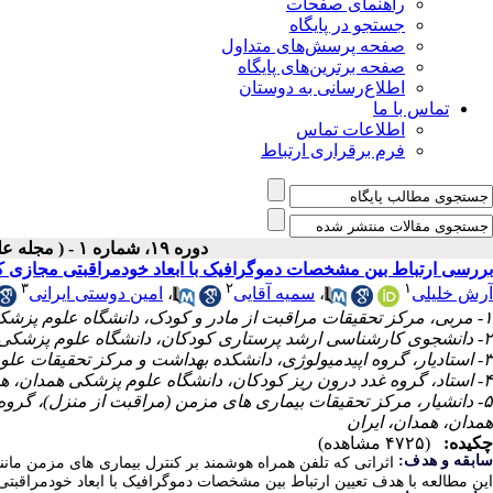
راهنمای صفحات
جستجو در پایگاه
صفحه پرسش‌های متداول
صفحه برترین‌های پایگاه
اطلاع‌رسانی به دوستان
تماس با ما
اطلاعات تماس
فرم برقراری ارتباط
دوره ۱۹، شماره ۱ - ( مجله علمی پژوهان، پاییز ۱۳۹۹ )
بررسی ارتباط بین مشخصات دموگرافیک با ابعاد خودمراقبتی مجازی کو
۳
۲
۱
آرش خلیلی
،
سمیه آقایی
،
امین دوستی ایرانی
۱- مربی، مرکز تحقیقات مراقبت از مادر و کودک، دانشگاه علوم پزشکی همدان، همدان، ایران
۲- دانشجوی کارشناسی ارشد پرستاری کودکان، دانشگاه علوم پزشکی همدان، همدان، ایران
۳- استادیار، گروه اپیدمیولوژی، دانشکده بهداشت و مرکز تحقیقات علوم بهداشتی، دانشگاه علوم پزشکی همدان، همدان، ایران
۴- استاد، گروه غدد درون ریز کودکان، دانشگاه علوم پزشکی همدان، همدان، ایران
۵- دانشیار، مرکز تحقیقات بیماری های مزمن (مراقبت از منزل)، گرو
همدان، همدان، ایران
چکیده:
(۴۷۲۵ مشاهده)
ابقه و هدف:
اثراتی که تلفن همراه هوشمند بر کنترل بیماری های مزمن مان
این مطالعه با هدف تعیین ارتباط بین مشخصات دموگرافیک با ابعاد خودمراقبت