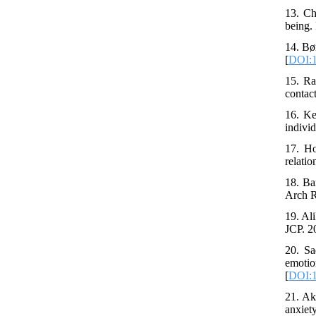
13. Ch
being.
14. Bø
[
DOI:1
15. Ra
contact
16. Ke
individ
17. Ho
relatio
18. Ba
Arch R
19. Al
JCP. 2
20. Sa
emotio
[
DOI:1
21. Ak
anxiety