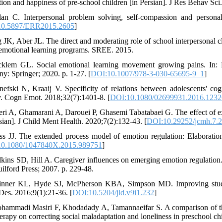
ction and happiness of pre-school children [in Persian]. J Res Behav Sc
lan C. Interpersonal problem solving, self-compassion and personal
10.5897/ERR2015.2605
]
g JK, Aber JL. The direct and moderating role of school interpersonal c
-emotional learning programs. SREE. 2015.
klem GL. Social emotional learning movement growing pains. In: M
y: Springer; 2020. p. 1-27. [
DOI:10.1007/978-3-030-65695-9_1
]
nefski N, Kraaij V. Specificity of relations between adolescents' co
y. Cogn Emot. 2018;32(7):1401-8. [
DOI:10.1080/02699931.2016.123
eri A, Ghamarani A, Darouei P, Ghasemi Tabatabaei G. The effect of ex
rsian]. J Child Ment Health. 2020;7(2):132-43. [
DOI:10.29252/jcmh.7.2
ss JJ. The extended process model of emotion regulation: Elaborations
0.1080/1047840X.2015.989751
]
lkins SD, Hill A. Caregiver influences on emerging emotion regulation
ilford Press; 2007. p. 229-48.
inner KL, Hyde SJ, McPherson KBA, Simpson MD. Improving students'
Des. 2016;9(1):21-36. [
DOI:10.5204/jld.v9i1.232
]
hammadi Masiri F, Khodadady A, Tamannaeifar S. A comparison of the 
herapy on correcting social maladaptation and loneliness in preschool c