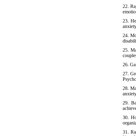
22. Ra
emotio
23. He
anxiet
24. Mo
disabil
25. Ma
couple
26. Ga
27. Gr
Psycho
28. Ma
anxiet
29. Ba
achiev
30. Ho
organiz
31. Ra