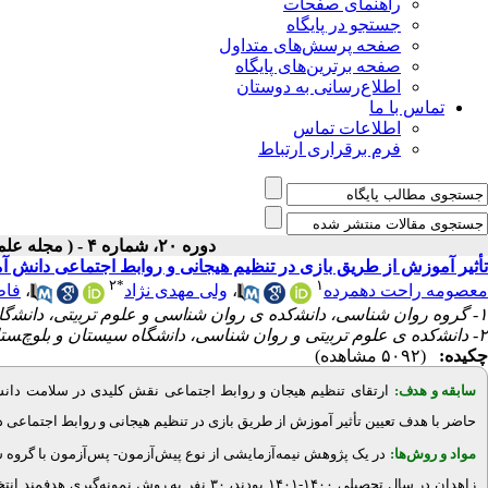
راهنمای صفحات
جستجو در پایگاه
صفحه پرسش‌های متداول
صفحه برترین‌های پایگاه
اطلاع‌رسانی به دوستان
تماس با ما
اطلاعات تماس
فرم برقراری ارتباط
دوره ۲۰، شماره ۴ - ( مجله علمی پژوهان، پاییز ۱۴۰۱ )
تأثیر آموزش از طریق بازی در تنظیم هیجانی و روابط اجتماعی دانش آ
۲
*
۱
فاط
،
ولی مهدی نژاد
،
معصومه راحت دهمرده
۱- گروه روان ﺷﻨﺎسی، داﻧﺸکده ی روان ﺷﻨاسی و ﻋﻠﻮم ﺗﺮﺑیتی، داﻧﺸگاه آزاد اﺳﻼمی زاﻫﺪان، زاﻫﺪان، ایران
۲- داﻧﺸکده ی ﻋﻠﻮم ﺗﺮﺑیتی و روان ﺷﻨﺎسی، داﻧشگاه ﺳﯿﺴﺘﺎن و ﺑﻠﻮچﺴﺘﺎن، زاﻫﺪان، ایران ،
چکیده:
(۵۰۹۲ مشاهده)
سابقه و هدف:
ارتقای تنظیم هیجان و روابط اجتماعی نقش کلیدی در سلامت دانش‌آمو
حاضر با هدف تعیین تأثیر آموزش از طریق بازی در تنظیم هیجانی و روابط اجتماعی 
مواد و روش‌‌ها:
در یک پژوهش نیمه‌آزمایشی از نوع پیش‌آزمون- پس‌آزمون با گروه ش