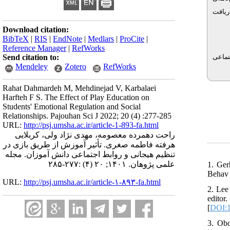
‌ای دریافت
Download citation:
BibTeX
|
RIS
|
EndNote
|
Medlars
|
ProCite
|
Reference Manager
|
RefWorks
تماعی
Send citation to:
Mendeley
Zotero
RefWorks
Rahat Dahmardeh M, Mehdinejad V, Karbalaei
Harfteh F S. The Effect of Play Education on
Students' Emotional Regulation and Social
Relationships. Pajouhan Sci J 2022; 20 (4) :277-285
URL:
http://psj.umsha.ac.ir/article-1-893-fa.html
راحت دهمرده معصومه، مهدی نژاد ولی، کربلایی
هرفته فاطمه صغری. تأثیر آموزش از طریق بازی در
تنظیم هیجانی و روابط اجتماعی دانش آموزان. مجله
علمی پژوهان. ۱۴۰۱; ۲۰ (۴) :۲۷۷-۲۸۵
1. Ger
Behav 
URL:
http://psj.umsha.ac.ir/article-۱-۸۹۳-fa.html
2. Lee
editor
[
DOI:1
3. Obo