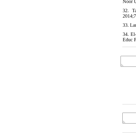
Noor U
32. Ta
2014;7
33. La
34. El
Educ P