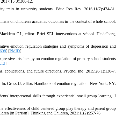
i. 2017;15(3):306-12.
ity traits in university students. Educ Res Rev. 2016;11(7):474-81.
limate on children's academic outcomes in the context of whole-school,
acklem GL, editor. Brief SEL interventions at school. Heidelberg,
gnitive emotion regulation strategies and symptoms of depression and
2698
] [
PMID
]
pressive arts therapy on emotion regulation of primary school students
.12
]
, applications, and future directions. Psychol Inq. 2015;26(1):130-7.
. In: Gross JJ, editor. Handbook of emotion regulation. New York, NY:
 interpersonal skills through experiential small group learning. J
effectiveness of child-centered group play therapy and parent group
hildren [in Persian]. Thinking and Children, 2021;11(2):257-76.