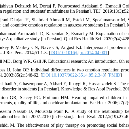
jabiyan Dehzireh M, Dortaj F, Pourroostaei Ardakani S, Esmaeili Goja
n regulation and students' mindfulness [in Persian]. TEJ. 2019;13(3):5
jrani Diarjan H, Shahriari Ahmadi M, Esteki M, Speahmansour M, Sal
y, and cognitive emotion regulation in aggressive students [in Persian
hammad Aminzadeh D, Kazemian S, Esmaeily M. Explanation of emotio
ity: A qualitative study [in Persian]. Qual Res Health Sci. 2020;7(4):42
rkey P, Markey CN, Nave CS, August KJ. Interpersonal problems and
s. J Res Pers. 2014;51:1-8. [
DOI:10.1016/j.jrp.2014.04.001
]
ll MD, Borg WR, Gall JP. Educational research: An introduction. 6th
oss JJ, John OP. Individual differences in two emotion regulation proces
l. 2003;85(2):348-62. [
DOI:10.1037/0022-3514.85.2.348
] [
PMID
]
shhadi A, Ghasempour A, Akbari E, Ilbaygi R, Hassanzadeh S. The role 
y disorder in students [in Persian]. Knowledge & Res Appl Psychol. 20
rton GR, Stacey PC, Fortnum HM. Hearing impaired children in th
ements, quality of life, and cochlear implantation. Ear Hear. 2006;27(2)
sseini Nassab D, Moustafa Pour K. A study of the relationship be
ational health in 2007-2010 [in Persian]. J Instr Eval. 2012;5(19):27-40
shidi M. The effectiveness of play therapy on promoting social behavi