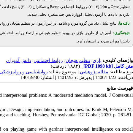
تنظیم
و
(۲۰۰۳) و روابط اجتماعی
Barton
John
Gross
.
نکردند. داده‌ها با آزمون تحلیل کوواریانس چند متغیره تحلیل شدند
یافته‌ها:
نتایج نشان داد بین گروه مورد و شاهد، در پس‌آزمون در تنظیم هیجان و رواب >
نتیجه‌گیری:
آموزش از طریق بازی در بهبود تنظیم هیجانی و ارتقاء روابط اجتماعی د
.
دانش‌آموزان می‌توان استفاده کرد
دانش آموزان
،
روابط اجتماعی
،
تنظیم هیجان
،
بازی
واژه‌های کلیدی:
(۱۸۸۲ دریافت)
[PDF 1098 kb]
متن کامل
نوع مطالعه:
مقاله پژوهشي
| موضوع مقاله:
روانشناسی و روانپزشکی
دریافت: 1400/11/23 | پذیرش: 1401/2/25 | انتشار: 1401/9/30
فهرست منابع
 interpersonal problems: A moderated mediation model. J Contextual
pgrid: Design, implementation, and outcomes. In: Kruk M, Peterson M,
ning and teaching. Hershey, Pennsylvania: IGI Global; 2020. p. 261-81.
ed on playing game with gardner interpersonal intelligence on social