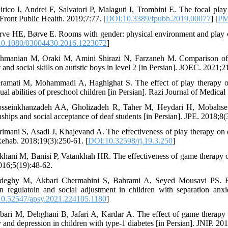
irico I, Andrei F, Salvatori P, Malaguti I, Trombini E. The focal play
 Front Public Health. 2019;7:77. [
DOI:10.3389/fpubh.2019.00077
] [
P
rve HE, Børve E. Rooms with gender: physical environment and play c
0.1080/03004430.2016.1223072
]
hmanian M, Oraki M, Amini Shirazi N, Farzaneh M. Comparison of e
 and social skills on autistic boys in level 2 [in Persian]. JOEC. 2021;2
ramati M, Mohammadi A, Haghighat S. The effect of play therapy on
ual abilities of preschool children [in Persian]. Razi Journal of Medical
sseinkhanzadeh AA, Gholizadeh R, Taher M, Heydari H, Mobahseri F
nships and social acceptance of deaf students [in Persian]. JPE. 2018;8(
rimani S, Asadi J, Khajevand A. The effectiveness of play therapy on de
ehab. 2018;19(3):250-61. [
DOI:10.32598/rj.19.3.250
]
ikhani M, Banisi P, Vatankhah HR. The effectiveness of game therapy o
016;5(19):48-62.
deghy M, Akbari Chermahini S, Bahrami A, Seyed Mousavi PS. Effec
n regulatoin and social adjustment in children with separation anxi
0.52547/apsy.2021.224105.1180
]
bari M, Dehghani B, Jafari A, Kardar A. The effect of game therapy w
 and depression in children with type-1 diabetes [in Persian]. JNIP. 20