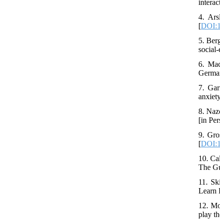
intera
4. Ars
[
DOI:
5. Ber
social
6. Mac
German
7. Gar
anxiet
8. Naz
[in Pe
9. Gro
[
DOI:1
10. Ca
The Gu
11. Sk
Learn 
12. Mo
play t