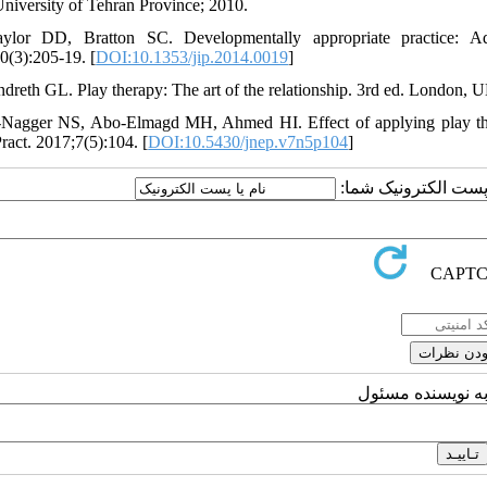
niversity of Tehran Province; 2010.
ylor DD, Bratton SC. Developmentally appropriate practice: Adl
0(3):205-19. [
DOI:10.1353/jip.2014.0019
]
ndreth GL. Play therapy: The art of the relationship. 3rd ed. London, 
-Nagger NS, Abo-Elmagd MH, Ahmed HI. Effect of applying play therap
ract. 2017;7(5):104. [
DOI:10.5430/jnep.v7n5p104
]
یا پست الکترونیک شما
به نویسنده مسئول