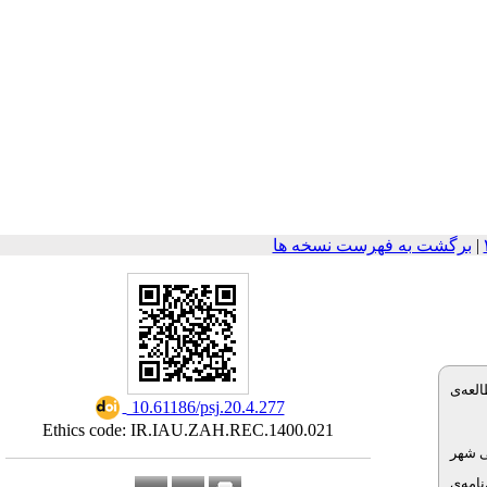
برگشت به فهرست نسخه ها
|
لعه‌ی
‎ 10.61186/psj.20.4.277
Ethics code: IR.IAU.ZAH.REC.1400.021
ی شهر
؛ و به پرسش‌نامه‌ی