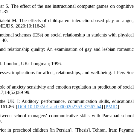
r S. The effect of the use instructional computer games on cognitive
21-35.
ehi M. The effects of child-parent interaction-based play on anger,
]. MEJDS. 2020;10:116-24.
nal schemas (ESs) on social relationship in students with physical
8-40.
 relationship quality: An examination of gay and lesbian romantic
 ed. London, UK: Longman; 1996.
ses: implications for affect, relationships, and well-being. J Pers Soc
of anxiety sensitivity and emotion regulation in prediction of social
17;14(52):89-99.
e UK I: Auditory performance, communication skills, educational
:161-86. [
DOI:10.1097/01.aud.0000202353.37567.b4
] [
PMID
]
tween school managers' communicative skills with Parsabad school
.
or in preschool children [in Persian]. [Thesis]. Tehran, Iran: Payame