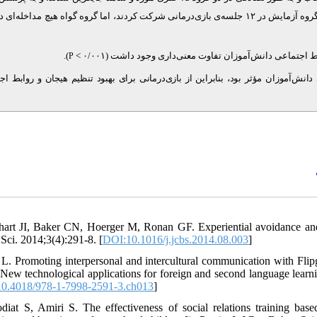
و همکاران (۲۰۰۶) پاسخ دادند، گروه آزمایش در ۱۲ جلسه‌ی‌ بازی‌درمانی شرکت کردند، اما گروه گواه هیچ مداخله
.
)
ط اجتماعی دانش‌آموزان تفاوت معنی‌داری وجود داشت (۰/۰۰۱
P
انش‌آموزان مؤثر بود، بنابراین از بازی‌درمانی برای بهبود تنظیم هیجان و روابط اج
hart JI, Baker CN, Hoerger M, Ronan GF. Experiential avoidance and
Sci. 2014;3(4):291-8. [
DOI:10.1016/j.jcbs.2014.08.003
]
 L. Promoting interpersonal and intercultural communication with Fli
. New technological applications for foreign and second language lear
0.4018/978-1-7998-2591-3.ch013
]
diat S, Amiri S. The effectiveness of social relations training bas