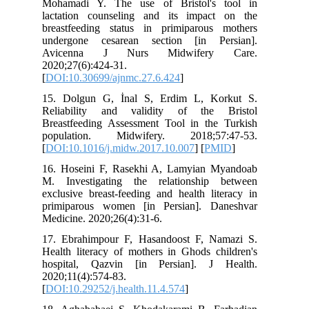
Mohamadi Y. The use of Bristol's 
lactation counseling and its impac
breastfeeding status in primiparous
undergone cesarean section [in Pe
Avicenna J Nurs Midwifery
2020;27(6):424-31.
[
DOI:10.30699/ajnmc.27.6.424
]
15. Dolgun G, İnal S, Erdim L, Ko
Reliability and validity of the 
Breastfeeding Assessment Tool in the
population. Midwifery. 2018;57
[
DOI:10.1016/j.midw.2017.10.007
] [
PM
16. Hoseini F, Rasekhi A, Lamyian 
M. Investigating the relationship
exclusive breast-feeding and health li
primiparous women [in Persian]. D
Medicine. 2020;26(4):31-6.
17. Ebrahimpour F, Hasandoost F, N
Health literacy of mothers in Ghods ch
hospital, Qazvin [in Persian]. J 
2020;11(4):574-83.
[
DOI:10.29252/j.health.11.4.574
]