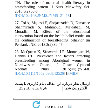
TN. The role of maternal health lit
breastfeeding pattern. J Nurs Midwif
2018;5(2):53-8.
[
DOI:10.4103/JNMS.JNMS_21_18
]
27. Tol A, Majlessi F, Shojaeizadeh D,
Shahmirzadi S, Mahmoudi Majda
Moradian M. Effect of the educ
intervention based on the health belief
the continuation of breastfeeding beha
Persian]. JNE. 2013;2(2):39-47.
28. McQueen K, Sieswerda LE, Monte
Dennis CL. Prevalence and factors a
breastfeeding among Aboriginal w
Northwestern Ontario. J Obstet 
Neonatal Nurs. 2015;44(1):
[
DOI:10.1111/1552-6909.12526
] [
PMI
 درباره این مقاله : نام کاربری یا پست
ونیک شما