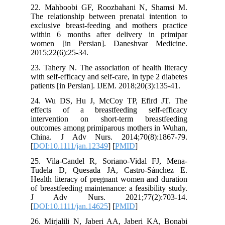
22. Mahboobi GF, Roozbahani N, Sh
The relationship between prenatal inte
exclusive breast-feeding and mothers 
within 6 months after delivery in 
women [in Persian]. Daneshvar Me
2015;22(6):25-34.
23. Tahery N. The association of health
with self-efficacy and self-care, in type 2
patients [in Persian]. IJEM. 2018;20(3):
24. Wu DS, Hu J, McCoy TP, Efird 
effects of a breastfeeding self‐e
intervention on short‐term breast
outcomes among primiparous mothers i
China. J Adv Nurs. 2014;70(8):1
[
DOI:10.1111/jan.12349
] [
PMID
]
25. Vila‐Candel R, Soriano‐Vidal F
Tudela D, Quesada JA, Castro‐Sán
Health literacy of pregnant women and 
of breastfeeding maintenance: a feasibili
J Adv Nurs. 2021;77(2):7
[
DOI:10.1111/jan.14625
] [
PMID
]
26. Mirjalili N, Jaberi AA, Jaberi KA