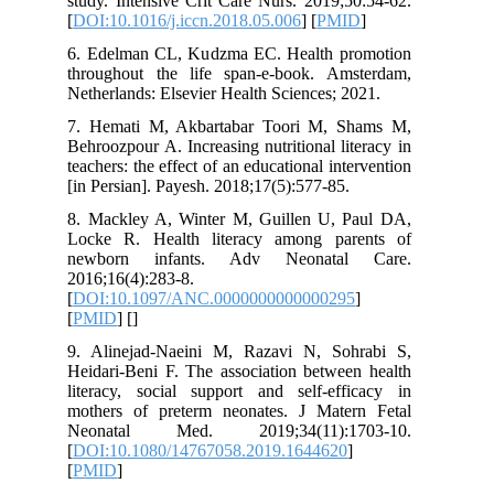
study. Intensive Crit Care Nurs. 2019;
[
DOI:10.1016/j.iccn.2018.05.006
] [
PMI
6. Edelman CL, Kudzma EC. Health p
throughout the life span-e-book. Am
Netherlands: Elsevier Health Sciences; 
7. Hemati M, Akbartabar Toori M, 
Behroozpour A. Increasing nutritional li
teachers: the effect of an educational int
[in Persian]. Payesh. 2018;17(5):577-85.
8. Mackley A, Winter M, Guillen U, 
Locke R. Health literacy among pa
newborn infants. Adv Neonata
2016;16(4):283-8.
[
DOI:10.1097/ANC.000000000000029
[
PMID
] [
]
9. Alinejad-Naeini M, Razavi N, So
Heidari-Beni F. The association betwee
literacy, social support and self-eff
mothers of preterm neonates. J Mate
Neonatal Med. 2019;34(11):17
[
DOI:10.1080/14767058.2019.1644620
[
PMID
]