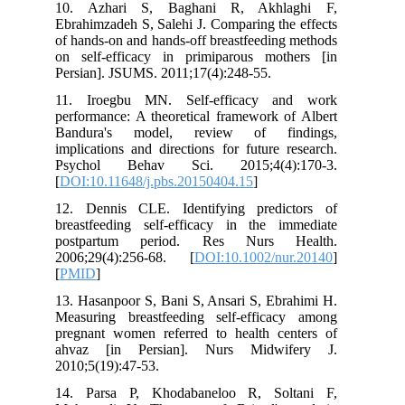
10. Azhari S, Baghani R, Akhl
Ebrahimzadeh S, Salehi J. Comparing th
of hands-on and hands-off breastfeedin
on self-efficacy in primiparous mot
Persian]. JSUMS. 2011;17(4):248-55.
11. Iroegbu MN. Self-efficacy a
performance: A theoretical framework o
Bandura's model, review of fi
implications and directions for future 
Psychol Behav Sci. 2015;4(4)
[
DOI:10.11648/j.pbs.20150404.15
]
12. Dennis CLE. Identifying predi
breastfeeding self‐efficacy in the i
postpartum period. Res Nurs 
2006;29(4):256-68. [
DOI:10.1002/nu
[
PMID
]
13. Hasanpoor S, Bani S, Ansari S, Ebr
Measuring breastfeeding self-effica
pregnant women referred to health ce
ahvaz [in Persian]. Nurs Midwi
2010;5(19):47-53.
14. Parsa P, Khodabaneloo R, Sol