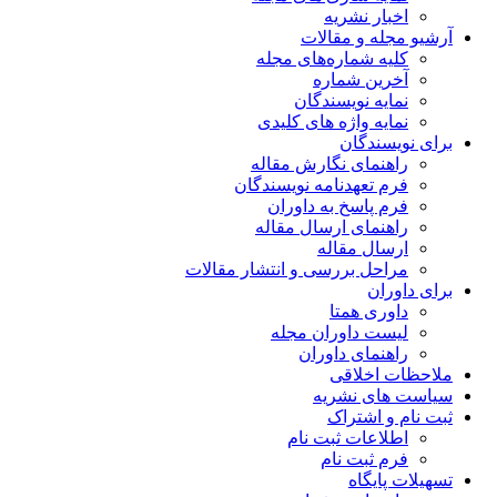
ریه
مقالات
اره‌های مجله
ماره
یسندگان
ژه های کلیدی
ن
 نگارش مقاله
دنامه نویسندگان
خ به داوران
 ارسال مقاله
قاله
ررسی و انتشار مقالات
متا
وران مجله
 داوران
قی
شریه
راک
 ثبت نام
 نام