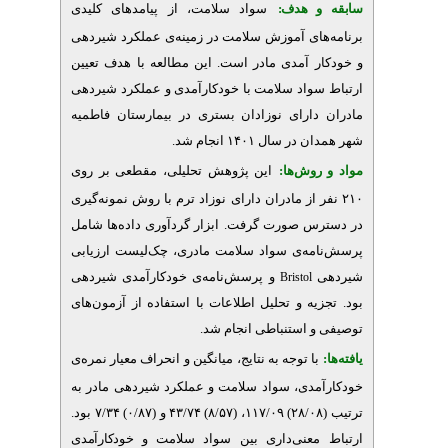
و هدف
سواد سلامت، از پیامدهای کلیدی
ای آموزش سلامت در زمینه‌ی عملکرد شیردهی
 آمدی مادر است. این مطالعه با هدف تعیین
واد سلامت با خودکارآمدی و عملکرد شیردهی
دارای نوزادان بستری در بیمارستان فاطمیه
 سال ۱۴۰۱ انجام شد
روش‌‌ها
این پژوهش تحلیلی، مقطعی بر روی
۲۱۰ ز مادران دارای نوزاد ترم با روش نمونه‌گیری
س صورت گرفت. ابزار گردآوری داده‌ها شامل
مه‌ی سواد سلامت مادری، چک‌لیست ارزیابی
و پرسش‌نامه‌ی خودکارآمدی شیردهی
Bristol
یه و تحلیل اطلاعات با استفاده از آزمون‌های
و استنباطی انجام شد
با توجه به نتایج، میانگین و
انحراف معیار نمره‌ی
مدی، سواد سلامت و عملکرد شیردهی مادر به
ترتیب (۲۸/۰۸) ۱۱۷/۰۹، (۸/۵۷) ۴۳/۷۴ و (۰/۸۷) ۷/۳۴ بود.
معنی‌داری بین سواد سلامت
و خودکارآمدی