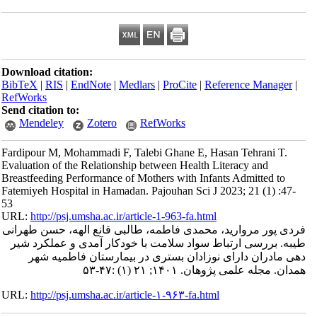
Download citation:
BibTeX
|
RIS
|
EndNote
|
Medlars
|
ProCite
|
Refe
RefWorks
Send citation to:
Mendeley
Zotero
RefWorks
Fardipour M, Mohammadi F, Talebi Ghane E, Has
Evaluation of the Relationship between Health Li
Breastfeeding Performance of Mothers with Infant
Fatemiyeh Hospital in Hamadan. Pajouhan Sci J 20
53
URL:
http://psj.umsha.ac.ir/article-1-963-fa.html
، محمدی فاطمه، طالبی قانع الهه، حسن طهرانی
اط سواد سلامت با خودکار آمدی و عملکرد شیر
 نوزادان بستری در بیمارستان فاطمیه شهر
۱; ۲۱ (۱) :۴۷-۵۳
URL:
http://psj.umsha.ac.ir/article-۱-۹۶۳-fa.html