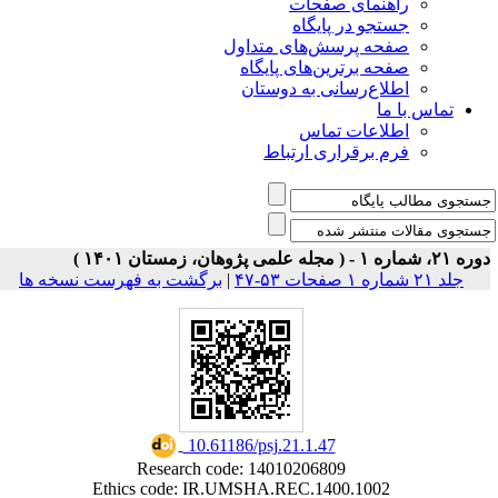
ی صفحات
ر پایگاه
رسش‌های متداول
رین‌های پایگاه
سانی به دوستان
ت تماس
راری ارتباط
برگشت به فهرست نسخه ها
|
‎ 10.61186/psj.21.1.47
Research code: 14010206809
Ethics code: IR.UMSHA.REC.1400