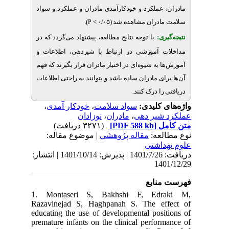
عملکرد و خودکارآمدی مادران و عملکرد و سواد
.
)
ادران مشاهده شد (۰/۰۵
P
ری
با توجه نتایج مطالعه، پیشنهاد می‌گردد که در
 آموزشی در ارتباط با شیردهی، اطلاعات و
به شیوه‌ای در اختیار مادران قرار بگیرند که فهم
ی مادران ساده باشد و بتوانند به راحتی اطلاعات
.
ا درک کنند
،
خودکار آمدی
،
سواد سلامت
ی کلیدی
نوزادان
،
مادران
،
شیر دهی
(۳۲۷۱ دریافت)
[PDF 588 kb]
ل
لعه
مقاله پژوهشي
| موضوع مقاله:
اشتی
دریافت: 1401/7/26 | پذیرش: 1401/10/14 | انتشار:
14
نابع
1. Montaseri S, Bakhshi F, Ed
Razavinejad S, Haghpanah S. The e
educating the use of developmental pos
premature infants on the clinical perfo