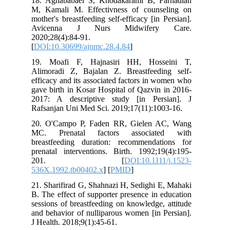
18. Aghababaei S, Khodakarami B, F
M, Kamali M. Effectivness of couns
mother's breastfeeding self-efficacy [in 
Avicenna J Nurs Midwifery
2020;28(4):84-91.
[
DOI:10.30699/ajnmc.28.4.84
]
19. Moafi F, Hajnasiri HH, Hoss
Alimoradi Z, Bajalan Z. Breastfeedi
efficacy and its associated factors in 
gave birth in Kosar Hospital of Qazvin
2017: A descriptive study [in Per
Rafsanjan Uni Med Sci. 2019;17(11):10
20. O'Campo P, Faden RR, Gielen A
MC. Prenatal factors associat
breastfeeding duration: recommendat
prenatal interventions. Birth. 1992;19
201. [
DOI:10.1111
536X.1992.tb00402.x
] [
PMID
]
21. Sharifirad G, Shahnazi H, Sedighi 
B. The effect of supporter presence in 
sessions of breastfeeding on knowledge,
and behavior of nulliparous women [in 
J Health. 2018;9(1):45-61.