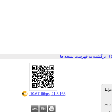
برگشت به فهرست نسخه ها
|
عوامل
‎ 10.61186/psj.21.3.163
تخاب شدند