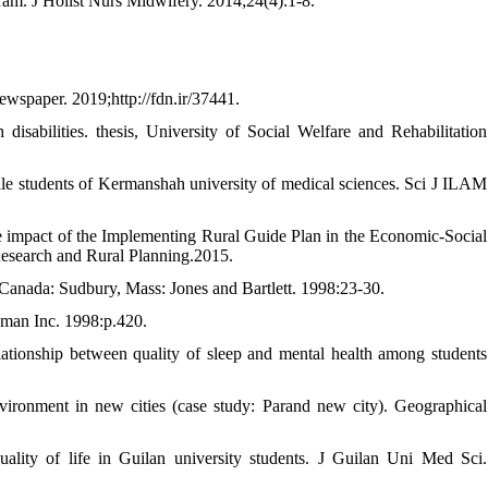
am. J Holist Nurs Midwifery. 2014;24(4):1-8.
ewspaper. 2019;http://fdn.ir/37441.
disabilities. thesis, University of Social Welfare and Rehabilitation
emale students of Kermanshah university of medical sciences. Sci J ILAM
act of the Implementing Rural Guide Plan in the Economic-Social
 Research and Rural Planning.2015.
. Canada: Sudbury, Mass: Jones and Bartlett. 1998:23-30.
man Inc. 1998:p.420.
ionship between quality of sleep and mental health among students
vironment in new cities (case study: Parand new city). Geographical
lity of life in Guilan university students. J Guilan Uni Med Sci.