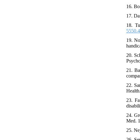
16. Bo
17. Da
18. Tu
5550.4
19. No
handic
20. Sc
Psycho
21. Ba
compar
22. Sa
Health
23. Fa
disabil
24. Gr
Med. 1
25. Nej
26. Se