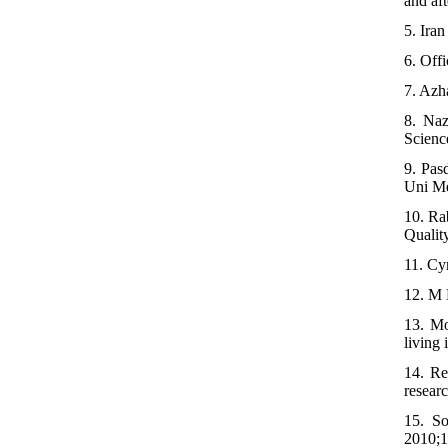
and af
5. Iran
6. Off
7. Azh
8. Naz
Scienc
9. Pas
Uni Me
10. Ra
Qualit
11. Cy
12. M 
13. Mo
living
14. Re
resear
15. So
2010;1