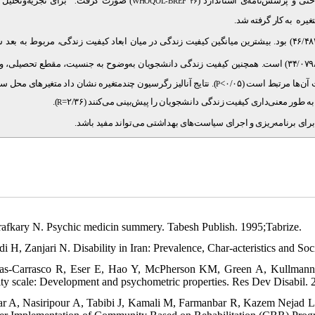
ختی و پرسش‌نامه‌ی استاندارد
) صورت گرفت
برای تجزیه‌وتحلیل د
.
WHOQOL-BREF ۲۶
تغیره به کار گرفته شد
بود. بیشترین میانگین کیفیت زندگی در میان ابعاد کیفیت زندگی، مربوط به بعد 
۴۶/۴۸
است. همچنین کیفیت زندگی دانشجویان به‌وضوح به جنسیت، مقطع تحصیلی، 
۳۴/۰۷۹۸
ها مرتبط است (۰/۰۵
نتایج آنالیز رگرسیون چندمتغیره نشان داد متغیرهای محل سک،
P
).
طور معنی‌داری کیفیت زندگی دانشجویان را پیش‌بینی می‌کنند (۲/۳۶
R
ای برنامه‌ریزی و اجرای سیاست‌‌های بهداشتی می‌تواند مفید باشد
rafkary N. Psychic medicin summery. Tabesh Publish. 1995;Tabrize.
adi H, Zanjari N. Disability in Iran: Prevalence, Char-acteristics and S
as-Carrasco R, Eser E, Hao Y, McPherson KM, Green A, Kullmann L
lity scale: Development and psychometric properties. Res Dev Disabil. 
ar A, Nasiripour A, Tabibi J, Kamali M, Farmanbar R, Kazem Nejad Le