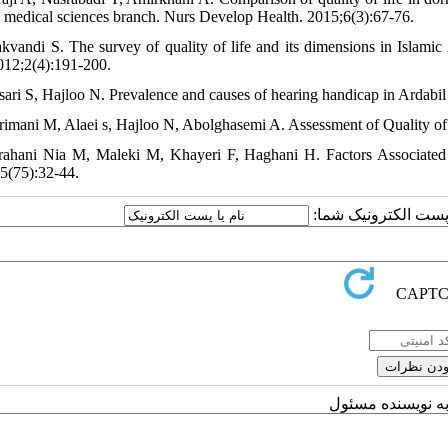
 medical sciences branch. Nurs Develop Health. 2015;6(3):67-76.
kvandi S. The survey of quality of life and its dimensions in Islami
012;2(4):191-200.
sari S, Hajloo N. Prevalence and causes of hearing handicap in Ardabi
rimani M, Alaei s, Hajloo N, Abolghasemi A. Assessment of Quality of 
rahani Nia M, Maleki M, Khayeri F, Haghani H. Factors Associated
5(75):32-44.
یا پست الکترونیک شما
به نویسنده مسئول