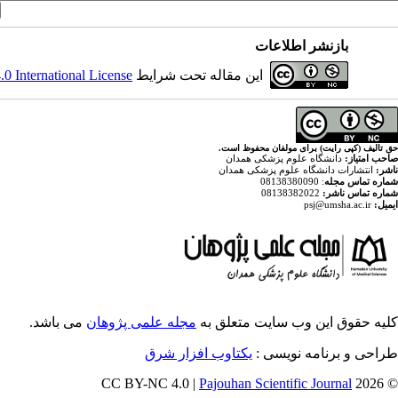
بازنشر اطلاعات
 International License
این مقاله تحت شرایط
حق تالیف (کپی رایت) برای مولفان محفوظ است.
صاحب امتیاز:
دانشگاه علوم پزشکی همدان
ناشر:
انتشارات دانشگاه علوم پزشکی همدان
: 08138380090
شماره تماس مجله
08138382022
شماره تماس ناشر:
psj@umsha.ac.ir
ایمیل:
کلیه حقوق این وب سایت متعلق به
مجله علمی پژوهان
می باشد.
طراحی و برنامه نویسی :
یکتاوب افزار شرق
Pajouhan Scientific Journal
© 2026 CC BY-NC 4.0 |