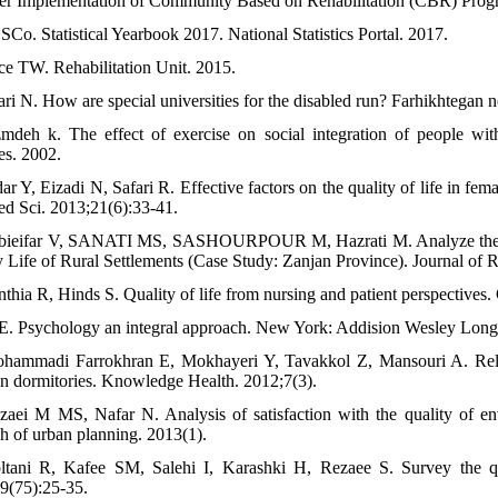
ter Implementation of Community Based on Rehabilitation (CBR) Progr
 SCo. Statistical Yearbook 2017. National Statistics Portal. 2017.
ice TW. Rehabilitation Unit. 2015.
ari N. How are special universities for the disabled run? Farhikhtegan n
mdeh k. The effect of exercise on social integration of people with 
es. 2002.
dar Y, Eizadi N, Safari R. Effective factors on the quality of life in f
d Sci. 2013;21(6):33-41.
bieifar V, SANATI MS, SASHOURPOUR M, Hazrati M. Analyze the imp
y Life of Rural Settlements (Case Study: Zanjan Province). Journal of
nthia R, Hinds S. Quality of life from nursing and patient perspectives
E. Psychology an integral approach. New York: Addision Wesley Long
hammadi Farrokhran E, Mokhayeri Y, Tavakkol Z, Mansouri A. Relat
 in dormitories. Knowledge Health. 2012;7(3).
zaei M MS, Nafar N. Analysis of satisfaction with the quality of en
ch of urban planning. 2013(1).
ltani R, Kafee SM, Salehi I, Karashki H, Rezaee S. Survey the qua
9(75):25-35.