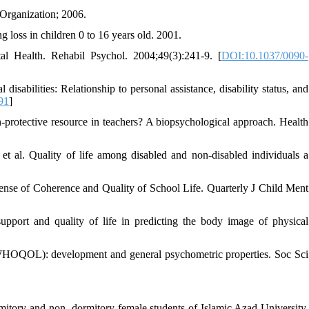
 Organization; 2006.
loss in children 0 to 16 years old. 2001.
l Health. Rehabil Psychol. 2004;49(3):241-9. [
DOI:10.1037/0090-
isabilities: Relationship to personal assistance, disability status, and
91
]
protective resource in teachers? A biopsychological approach. Health
et al. Quality of life among disabled and non-disabled individuals a
 Sense of Coherence and Quality of School Life. Quarterly J Child Ment
pport and quality of life in predicting the body image of physical
(WHOQOL): development and general psychometric properties. Soc Sci
rmitory and non- dormitory female students of Islamic Azad University,