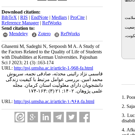
اده‌ها
Download citation:
BibTeX
|
RIS
|
EndNote
|
Medlars
|
ProCite
|
سلامت
Reference Manager
|
RefWorks
وضعیت
Send citation to:
Mendeley
Zotero
RefWorks
). ونت
Ghasemi M, Sadeghi N, Serpoosh M A. A Study of
the Factors Related to the Quality of Life of Students
with Disabilities at Kerman Universities. Pajouhan
Sci J 2023; 21 (3) :163-174
URL:
http://psj.umsha.ac.ir/article-1-968-fa.html
قاسمی نژاد رائینی محدثه، صادقی نجمه، سرپوش
محمد امین. بررسی عوامل مرتبط با کیفیت زندگی
دانشجویان دارای معلولیت استان کرمان. مجله
علمی پژوهان. ۱۴۰۲; ۲۱ (۳) :۱۶۳-۱۷۴
1. Poo
URL:
http://psj.umsha.ac.ir/article-۱-۹۶۸-fa.html
2. Saj
3. Luc
disabi
4. Afk