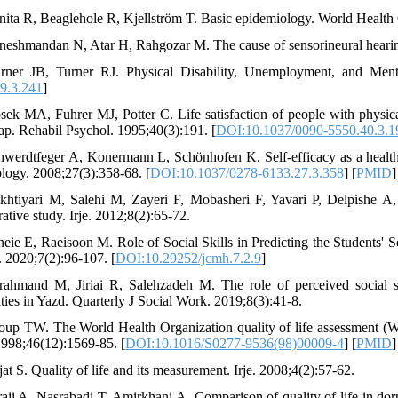
nita R, Beaglehole R, Kjellström T. Basic epidemiology. World Health
neshmandan N, Atar H, Rahgozar M. The cause of sensorineural hearing 
rner JB, Turner RJ. Physical Disability, Unemployment, and Menta
9.3.241
]
sek MA, Fuhrer MJ, Potter C. Life satisfaction of people with physical d
ap. Rehabil Psychol. 1995;40(3):191. [
DOI:10.1037/0090-5550.40.3.1
hwerdtfeger A, Konermann L, Schönhofen K. Self-efficacy as a health-
logy. 2008;27(3):358-68. [
DOI:10.1037/0278-6133.27.3.358
] [
PMID
]
khtiyari M, Salehi M, Zayeri F, Mobasheri F, Yavari P, Delpishe A, 
ative study. Irje. 2012;8(2):65-72.
neie E, Raeisoon M. Role of Social Skills in Predicting the Students'
. 2020;7(2):96-107. [
DOI:10.29252/jcmh.7.2.9
]
rahmand M, Jiriai R, Salehzadeh M. The role of perceived social su
ities in Yazd. Quarterly J Social Work. 2019;8(3):41-8.
oup TW. The World Health Organization quality of life assessment 
998;46(12):1569-85. [
DOI:10.1016/S0277-9536(98)00009-4
] [
PMID
]
at S. Quality of life and its measurement. Irje. 2008;4(2):57-62.
raji A, Nasrabadi T, Amirkhani A. Comparison of quality of life in do