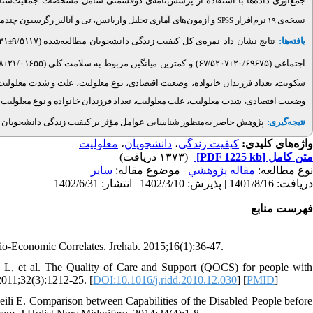
جمع‌آوری داده‌ها با استفاده از پرسش‌نامه‌ی دوقسمتی شامل مشخصات جمعیت‌شنا (
نسخه‌‌ی
نرم‌افزار
و آزمون‌های آماری تحلیل واریانس، تی و آنالیز رگرسیون چندم.
SPSS
۱۹
۳۱)
(۹/۵۱۱۷
نمره‌ی کل کیفیت زندگی دانشجویان مطالعه‌شده
نتایج نشان داد
یافته‌ها:
±
)
(۲۱/۰۱۶۵۵
و کمترین میانگین مربوط به سلامت کلی
۶۷/۵۲۰۷)
(۲۰/۶۹۶۷۵
اجتماعی
±
±
سکونت، تعداد فرزندان خانواده، وضعیت اقتصادی، نوع معلولیت، علت و شدت معلولیت آن‌>
وضعیت اقتصادی، شدت معلولیت، علت معلولیت، تعداد فرزندان خانواده و نوع معلولیت به­ =
نتیجه‌گیری:
پژوهش حاضر به‌منظور شناسایی عوامل مؤثر بر کیفیت زندگی دانشجویان بر.
معلولیت
،
دانشجویان
،
کیفیت زندگی
واژه‌های کلیدی:
(۱۳۷۳ دریافت)
[PDF 1225 kb]
متن کامل
نوع مطالعه:
مقاله پژوهشي
| موضوع مقاله:
سایر
دریافت: 1401/8/16 | پذیرش: 1402/3/10 | انتشار: 1402/6/31
فهرست منابع
ocio-Economic Correlates. Jrehab. 2015;16(1):36-47.
, et al. The Quality of Care and Support (QOCS) for people with
2011;32(3):1212-25. [
DOI:10.1016/j.ridd.2010.12.030
] [
PMID
]
ili E. Comparison between Capabilities of the Disabled People before