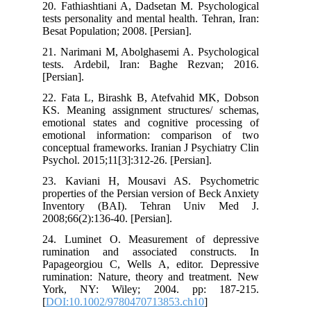
20. Fathiashtiani A, Dadsetan M. Psych
tests personality and mental health. Tehr
Besat Population; 2008. [Persian].
21. Narimani M, Abolghasemi A. Psych
tests. Ardebil, Iran: Baghe Rezva
[Persian].
22. Fata L, Birashk B, Atefvahid MK
KS. Meaning assignment structures/ 
emotional states and cognitive proce
emotional information: comparison
conceptual frameworks. Iranian J Psychi
Psychol. 2015;11[3]:312-26. [Persian].
23. Kaviani H, Mousavi AS. Psych
properties of the Persian version of Bec
Inventory (BAI). Tehran Univ
2008;66(2):136-40. [Persian].
24. Luminet O. Measurement of dep
rumination and associated constru
Papageorgiou C, Wells A, editor. De
rumination: Nature, theory and treatm
York, NY: Wiley; 2004. pp: 1
[
DOI:10.1002/9780470713853.ch10
]