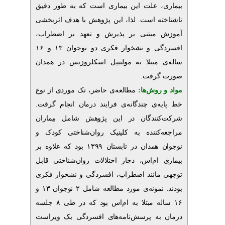
 علت این بیماری است که به طور دقیق
ه است. لذا، این پژوهش با هدف اثربخشی
 مبتنی بر پذیرش و تعهد بر اضطراب
افسردگی و نشخوار فکری دو نوجوان ۱۳ و ۱۶
مبتلا به مولتیپل اسکلروزیس در همدان
.
گرفت
روش‌‌ها
مطالعه‌ی حاضر، تک موردی از نوع
‌ی چندگانه‌ی فرایند درمان
انجام گرفت.
نندگان در این پژوهش شامل بیماران
کننده به کلینیک روان‌شناختی کودک و
در تابستان ۱۳۹۹ بود که علاوه بر
ام‌اس، دچار اختلالات روان‌شناختی قابل
انند اضطراب، افسردگی و نشخوار فکری
بودند. نمونه‌ی مورد مطالعه شامل ۲ نوجوان ۱۳ و
۱۶ ساله مبتلا به ام‌اس بود که در طی ۸ جلسه
ه پرسش‌نامه‌های
افسردگی بک ویراست