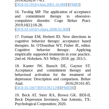
2014;42[4]:477-85.
[
DOI:10.1016/j.brat.2003.10.008
] [
PMI
16. Twohig MP. The application of ac
and commitment therapy to obs
compulsive disorder. Cogn Behav
2019;16[1]:18-28.
[
DOI:10.1016/j.cbpra.2008.02.008
]
17. Forman EM, Herbert JD. New direc
cognitive behavior therapy: acceptan
therapies. In: O'Donohue WT, Fisher JE
Cognitive behavior therapy: A
empirically supported treatments in your 
2nd ed. Hoboken, NJ: Wiley; 2018. pp: 
18. Kanter JW, Baruch DE, Gay
Acceptance and commitment ther
behavioral activation for the trea
depression: Description and compariso
Anal. 2016;29:161
[
DOI:10.1007/BF03392129
] [
PMID
] [
]
19. Beck AT, Steer RA, Brown GK. 
Beck Depression Inventory. San Anto
Psychological Corporation; 2020.