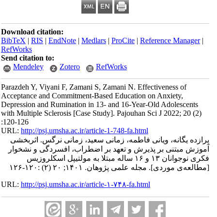
Download citation:
BibTeX
|
RIS
|
EndNote
|
Medlars
|
ProCite
|
Refe
RefWorks
Send citation to:
Mendeley
Zotero
RefWorks
Parazdeh Y, Viyani F, Zamani S, Zamani N. Effect
Acceptance and Commitment-Based Education on
Depression and Rumination in 13- and 16-Year-O
with Multiple Sclerosis [Case Study]. Pajouhan Sc
:120-126
URL:
http://psj.umsha.ac.ir/article-1-748-fa.html
انی فاطمه، زمانی سعید، زمانی نرگس. اثربخشی
پذیرش و تعهد بر اضطراب، افسردگی و نشخوار
فکری نوجوانان ۱۳ و ۱۶ ساله مبتلا به مولتیپل اسکلروزیس
[ی پژوهان. ۱۴۰۱; ۲۰ (۲) :۱۲۰-۱۲۶
URL:
http://psj.umsha.ac.ir/article-۱-۷۴۸-fa.html