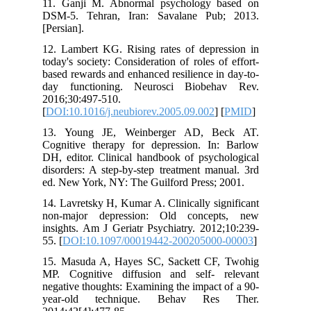
11. Ganji M. Abnormal psychology 
DSM-5. Tehran, Iran: Savalane Pub
[Persian].
12. Lambert KG. Rising rates of depre
today's society: Consideration of roles o
based rewards and enhanced resilience i
day functioning. Neurosci Biobeh
2016;30:497-510.
[
DOI:10.1016/j.neubiorev.2005.09.002
] 
13. Young JE, Weinberger AD, B
Cognitive therapy for depression. In
DH, editor. Clinical handbook of psych
disorders: A step-by-step treatment ma
ed. New York, NY: The Guilford Press; 
14. Lavretsky H, Kumar A. Clinically si
non-major depression: Old concep
insights. Am J Geriatr Psychiatry. 201
55. [
DOI:10.1097/00019442-20020500
15. Masuda A, Hayes SC, Sackett CF
MP. Cognitive diffusion and self- 
negative thoughts: Examining the impact
year-old technique. Behav Re