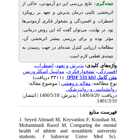
یری
نتایج بررسی این دو آزمودنی، حاکی از
 بالینی درمان پذیرش و تعهد بر رویکرد
و افسردگی و نشخوار فکری آزمودنی‌ها
ر نهایت، می‌توان گفت که این روش درمانی
وده و برای بررسی بیشتر اثربخشی آن
 ارزیابی کنترل شده‌ای در جهت رسیدن به
.
 قطعی لازم است
،
اضطراب
،
پذیرش و تعهد
ی کلیدی
مولتیپل اسکلروزیس
،
نشخوارفکری
،
(۳۳۱۱ دریافت)
[PDF 531 kb]
ل
لعه
مقاله پژوهشي
| موضوع مقاله:
ی و روانپزشکی
دریافت: 1400/4/20 | پذیرش: 1400/5/18 | انتشار:
1
نابع
1. Seyed Ahmadi M, Keyvanlou F, Ko
Mohammadi Raoof M. Comparing the
health of athlete and nonathletic un
students. J Sabzevar Unive M