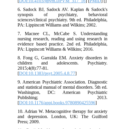
[
DOI:10.4103/ijpvm.IJPVM_317_16
] [
6. Sadock BJ, Sadock AV. Kaplan & 
synopsis of psychiatry, beha
sciences/clinical psychiatry. 9th ed. Phil
PA: Lippincott Williams and Wilkins; 20
7. Macnee CL, McCabe S. Unders
nursing research, reading and using re
evidence based practice. 2nd ed. Phila
PA: Lippincott Williams & Wilkins; 2016
8. Fong G, Garralda EM. Anxiety diso
children and adolescents. Psyc
2015;4(8):77-81.
[
DOI:10.1383/psyt.2005.4.8.77
]
9. American Psychiatric Association. D
and statistical manual of mental disorders
Washington, DC: American Psyc
Publishing; 20
[
DOI:10.1176/appi.books.97808904255
10. Adrian W. Metacognitive therapy fo
and depression. London, UK: The G
Press; 2009.