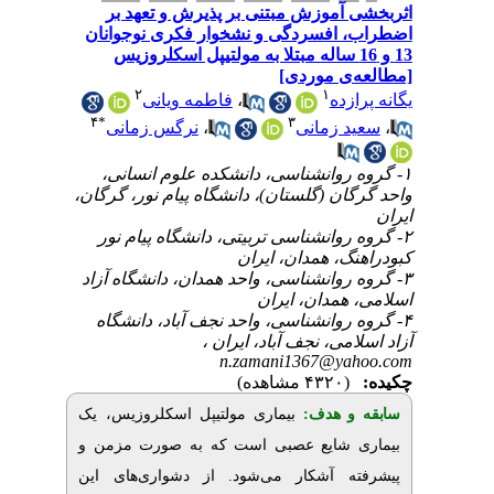
آموزش مبتنی بر پذیرش و تعهد بر
افسردگی و نشخوار فکری نوجوانان
13 16 ساله مبتلا به مولتیپل اسکلروزیس
[ی موردی
۲
۱
فاطمه ویانی
،
زده
۴
*
۳
نرگس زمانی
،
 زمانی
۱- وانشناسی، دانشکده‌ علوم انسانی
ان (گلستان)، دانشگاه پیام نور، گرگان
۲- انشناسی تربیتی، دانشگاه پیام نور
گ، همدان، ایران
۳- انشناسی، واحد همدان، دانشگاه آزاد
همدان، ایران
۴- انشناسی، واحد نجف آباد، دانشگاه
لامی، نجف آباد، ایران
n.zamani1367@ya
(۴۳۲۰ مشاهده)
و هدف
بیماری مولتیپل اسکلروزیس، یک
 شایع عصبی است که به صورت مزمن و
ه آشکار می‌شود. از دشواری‌های این