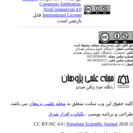
Commons Attribution-
NonCommercial 4.0
قابل
International License
بازنشر است.
ولفان محفوظ است
پزشکی همدان
م پزشکی همدان
ایت متعلق به
مجله علمی پژوهان
می باشد.
ویسی
یکتاوب افزار شرق
Pajouhan Scien