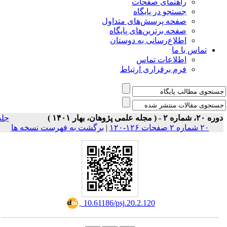
ی صفحات
ر پایگاه
رسش‌های متداول
رین‌های پایگاه
سانی به دوستان
ت تماس
راری ارتباط
جلد
برگشت به فهرست نسخه ها
|
‎ 10.61186/psj.20.2.120