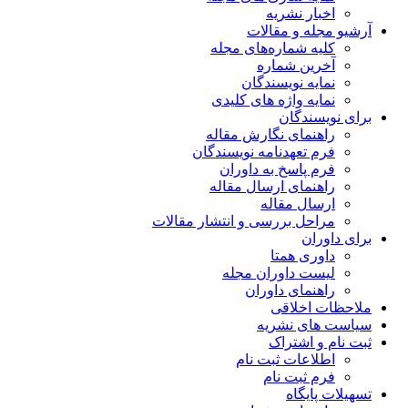
ریه
مقالات
اره‌های مجله
ماره
یسندگان
ژه های کلیدی
ن
 نگارش مقاله
دنامه نویسندگان
خ به داوران
 ارسال مقاله
قاله
ررسی و انتشار مقالات
متا
وران مجله
 داوران
قی
شریه
راک
 ثبت نام
 نام