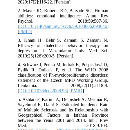
2020;17[2]:116-22. [Persian].
2. Mayer JD, Roberts RD, Barsade S
abilities: emotional intelligence. 
Psychol. 2018;59:50
[
DOI:10.1146/annurev.psych.59.103006
[
PMID
]
3. Khani H, Belir S, Zamani S, Za
Efficacy of dialectical behavior th
depression. J Mazandaran Univ M
2019;25(126):200-5. [Persian].
4. Schwarz J, Penka M, Indrák K, Pospí
Pytlík R, Dulícek P, et al. The W
classification of Ph-myeloproliferative d
statement of the Czech MPD Workin
Leukemia. 2008;22(11):2
[
DOI:10.1038/leu.2008.93
] [
PMID
]
5. Ashtari F, Karimi A, Delpisheh A, M
Sayehmiri K, Daliri S. Estimated Incid
of Multiple Sclerosis and Its Relation
Geographical Factors in Isfahan P
between the Years 2001 and 2014. In
Med. 2018;9:1