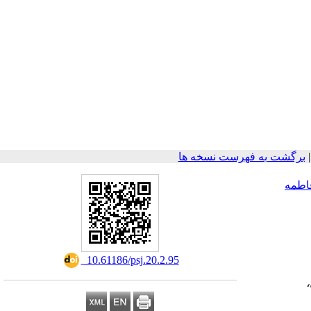
برگشت به فهرست نسخه ها
اطمه
‎ 10.61186/psj.20.2.95