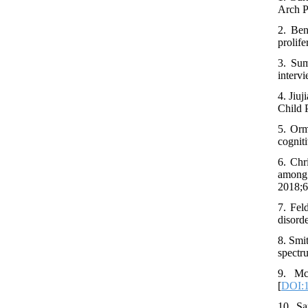
Arch P
2. Ben
prolif
3. Sum
interv
4. Jiu
Child 
5. Orm
cognit
6. Chr
among 
2018;6
7. Fel
disord
8. Smi
spectr
9. Mc
[
DOI:1
10. Sa