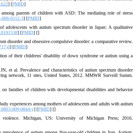
.622
] [
PMID
]
among parents of children with ASD: The mediating role of stress
-006-0112-3
] [
PMID
]
 adolescents with autism spectrum disorder in Japan: A qualitative
e.0191538
] [
PMID
] [
]
ctrum disorder and obsessive-compulsive disorder: a comparative review.
717-0
] [
PMID
]
ion of their childrens' disability of down syndrome or autism using a
, et al. Prevalence and characteristics of autism spectrum disorder
toring network, 11 sites, United States, 2012. MMWR Surveill Summ.
 on families of children with developmental disabilities and behavior
ily experiences among mothers of adolescents and adults with autism
10803-009-0844-y
] [
PMID
] [
]
violence. Michigan, US: University of Michigan Press; 2016.
evalence of autism among five-year-old children in Iran. Autism.