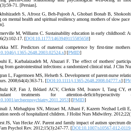
(3):59-71. [Persian].
khshizadeh S, Afrooz G, Beh-Pajooh A, Ghobari Bonab B, Shokoohi Yek
ng on mental health and spiritual resiliency among mothers of slow pa
n].
merville M, Williams C. Sustainability education in early childhood: A
6(2):102-17. [
DOI:10.1177/1463949115585658
]
rkka MT. Predictors of maternal competence by first‐time mother
0.1046/j.1365-2648.2003.02524.x
] [
PMID
]
uhi E, Karbalaizadeh M, Abazari F. The effect of mothers' participa
ng from gastrointestinal infections: a randomized clinical trial. J Clin 
gran L, Fagermoen MS, Helseth S. Development of parent-nurse relations
rs. 2008;64(4):363-71. [
DOI:10.1111/j.1365-2648.2008.04777.x
] [
P
hulz KP, Fan J, Bédard ACV, Clerkin SM, Ivanov I, Tang CY, et
imulant treatments for attention-deficit/hyperactivi
0.1001/archgenpsychiatry.2011.2053
] [
PMID
]
inali J, Mirhaghjou SN, Mirzaei M, Alhani F, Kazem Nezhad Leili E,
tion needs of‎ hospitalized children. J Holist Nurs Midwifery. 2012;22(
rst JS, Van Hecke AV. Parent and family impact of autism spectrum dis
Fam Psychol Rev. 2012;15(3):247-77. [
DOI:10.1007/s10567-012-0119