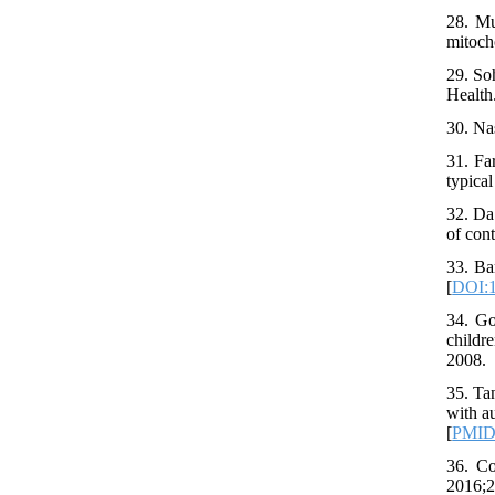
28. Mu
mitoch
29. So
Health
30. Na
31. Fa
typica
32. Da
of con
33. Ba
[
DOI:1
34. Go
childr
2008.
35. Ta
with a
[
PMI
36. Co
2016;2