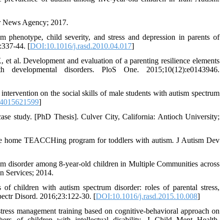
ehr News Agency; 2017.
 phenotype, child severity, and stress and depression in parents of
:337-44. [
DOI:10.1016/j.rasd.2010.04.017
]
t al. Development and evaluation of a parenting resilience elements
th developmental disorders. PloS One. 2015;10(12):e0143946.
intervention on the social skills of male students with autism spectrum
44015621599
]
ase study. [PhD Thesis]. Culver City, California: Antioch University;
he home TEACCHing program for toddlers with autism. J Autism Dev
rum disorder among 8-year-old children in Multiple Communities across
n Services; 2014.
 of children with autism spectrum disorder: roles of parental stress,
pectr Disord. 2016;23:122-30. [
DOI:10.1016/j.rasd.2015.10.008
]
tress management training based on cognitive-behavioral approach on
ers of children with intellectual disability. J Child Ment Health.