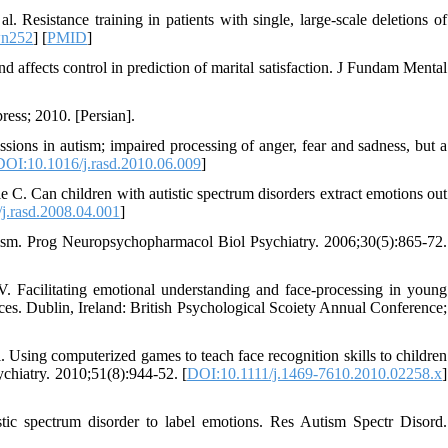
Resistance training in patients with single, large-scale deletions of
wn252
] [
PMID
]
ffects control in prediction of marital satisfaction. J Fundam Mental
ress; 2010. [Persian].
sions in autism; impaired processing of anger, fear and sadness, but a
DOI:10.1016/j.rasd.2010.06.009
]
C. Can children with autistic spectrum disorders extract emotions out
j.rasd.2008.04.001
]
tism. Prog Neuropsychopharmacol Biol Psychiatry. 2006;30(5):865-72.
Facilitating emotional understanding and face-processing in young
ces. Dublin, Ireland: British Psychological Scoiety Annual Conference;
Using computerized games to teach face recognition skills to children
ychiatry. 2010;51(8):944-52. [
DOI:10.1111/j.1469-7610.2010.02258.x
]
tic spectrum disorder to label emotions. Res Autism Spectr Disord.