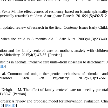
ta M. The effectiveness of resiliency based on islamic spirituality
ce (mentally retarded) children. Armaghane Danesh. 2016;21(5):492-512.
n updated review of research in the field. Contemp Issues Early Child.
s when the child is 8 months old. J Adv Nurs. 2003;41(3):233-40.
tion and the family-centered care on mother's anxiety with children
Nurs Midwifery. 2015;4(3):47-55. [Persian].
hips in neonatal intensive care units--from closeness to detachment. J
MID
]
 al. Common and unique therapeutic mechanisms of stimulant and
ty disorder. Arch Gen Psychiatry. 2012;69(9):952-61.
 Dehghani M. The effect of family centered care on meeting parental
1):30-7. [Persian].
orders: A review and proposed model for intervention evaluation. Clin
-6
] [
PMID
]