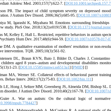
ediatr Adolesc Med. 2003;157(7):622-7. [
DOI:10.1001/archpedi.157.7
son PR. The impact of child symptom severity on depressed mood 
eration. J Autism Dev Disord. 2006;36(5):685-95. [
DOI:10.1007/s10803
iya M, Igarashi K, Miyahara M. Emotions surrounding friendships of
iew study. PloS One. 2018;13(2):e0191538. [
DOI:10.1371/journal.pon
jias M, Kelley E, Hall L. Restricted, repetitive behaviors in autism spe
Psychiatry Hum Dev. 2017;48(6):944-59. [
DOI:10.1007/s10578-017-0
e DM. A qualitative examination of mothers' resolution or non-resolut
ive intervention. TQR. 2005;10(3):561-92.
istensen DL, Braun KVN, Baio J, Bilder D, Charles J, Constantino JN
children aged 8 years--autism and developmental disabilities moni
5(13):1-23. [
DOI:10.15585/mmwr.ss6513a1
] [
PMID
] [
]
dman MA, Werner SE. Collateral effects of behavioral parent training
ers. Behav Interv. 2002;17(2):75-83. [
DOI:10.1002/bin.111
]
th LE, Hong J, Seltzer MM, Greenberg JS, Almeida DM, Bishop SL. Da
um disorder. J Autism Dev Disord. 2010;40(2):167-78. [
DOI:10.1007/s
Guire A. War on autism: On the cultural logic of normative 
0.3998/mpub.7784427
]
madi SA, Mahmoodizadeh A, McConkey R. A national study of the pr