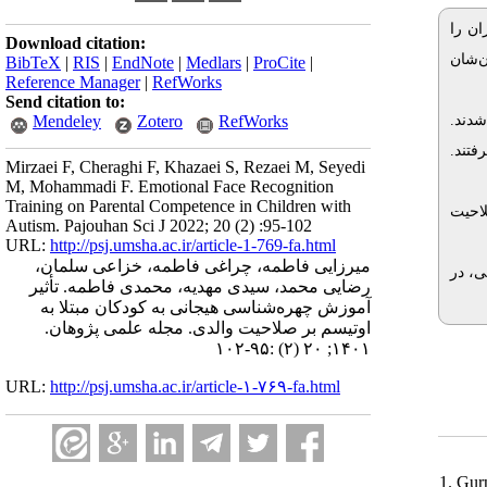
ان را
Download citation:
ن‌شان
BibTeX
|
RIS
|
EndNote
|
Medlars
|
ProCite
|
Reference Manager
|
RefWorks
Send citation to:
Mendeley
Zotero
RefWorks
 شدند
.
Mirzaei F, Cheraghi F, Khazaei S, Rezaei M, Seyedi
M, Mohammadi F. Emotional Face Recognition
Training on Parental Competence in Children with
احیت
Autism. Pajouhan Sci J 2022; 20 (2) :95-102
URL:
http://psj.umsha.ac.ir/article-1-769-fa.html
میرزایی فاطمه، چراغی فاطمه، خزاعی سلمان،
ی، در
رضایی محمد، سیدی مهدیه، محمدی فاطمه. تأثیر
آموزش چهره‌شناسی هیجانی به کودکان مبتلا به
اوتیسم بر صلاحیت والدی. مجله علمی پژوهان.
۱۴۰۱; ۲۰ (۲) :۹۵-۱۰۲
URL:
http://psj.umsha.ac.ir/article-۱-۷۶۹-fa.html
1. Gur