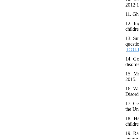
2012;1
11. Gh
12. In
childr
13. Su
quest
[
DOI:1
14. Go
disord
15. Mo
2015.
16. We
Disord
17. Ce
the Un
18. Hs
childr
19. Ra
improv