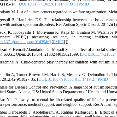
6(1):5-14. [
DOI:10.1177/1362361311407091
] [
PMID
]
orbani M. List of autism centers regarded to welfare organization. M
gersoll B, Hambrick DZ. The relationship between the broader autism
en with autism spectrum disorders. Res Autism Spectr Disord. 2011;5(1)
zuki K, Kobayashi T, Moriyama K, Kaga M, Hiratani M, Watanabe K, e
ionnaire (PREQ) measuring resiliency in rearing children wi
0.1371/journal.pone.0143946
] [
PMID
] [
]
lzari F, Hemati Alamdarloo G, Moradi S. The effect of a social stories 
er. SAGE Open. 2015;5(4):2158244015621599. [
DOI:10.1177/21582
rgenthal A. Child-centered play therapy for children with autism: A c
lterlin A, Turner-Brown LM, Harris S, Mesibov G, Delmolino L. T
. 2012;42(9):1827-35. [
DOI:10.1007/s10803-011-1419-2
] [
PMID
]
nters for Disease Control and Prevention. A snapshot of autism spect
ited States. Atlanta, US: United States Department of Health and Huma
iao YJ. Pathways to mental health-related quality of life for parents
en's performance, medical support, and neighbor support. Res Autism S
hbar Karbasdehi F, Abolghasemi A, Rahbar Karbasdehi E. Effect of s
ing parent-child relationship and psychological well-being in moth