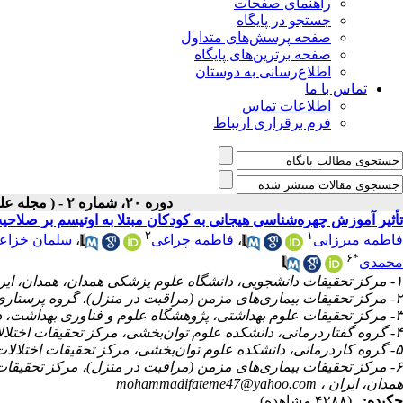
راهنمای صفحات
جستجو در پایگاه
صفحه پرسش‌های متداول
صفحه برترین‌های پایگاه
اطلاع‌رسانی به دوستان
تماس با ما
اطلاعات تماس
فرم برقراری ارتباط
دوره ۲۰، شماره ۲ - ( مجله علمی پژوهان، بهار ۱۴۰۱ )
تأثیر آموزش چهره‌شناسی هیجانی به کودکان مبتلا به اوتیسم بر صلاحی
۲
۱
سلمان خزاع
،
فاطمه چراغی
،
فاطمه میرزایی
۶
*
محمدی
۱- مرکز تحقیقات دانشجویی، دانشگاه علوم پزشکی همدان، همدان، ایران
۲- مرکز تحقیقات بیماری‌های مزمن (مراقبت در منزل)، گروه پرستاری کودکان، دانشگاه علوم پزشکی همدان، همدان، ایران
۳- مرکز تحقیقات علوم بهداشتی، پژوهشگاه علوم و فناوری بهداشت، دانشگاه علوم پزشکی همدان، همدان، ایران
۴- گروه گفتاردرمانی، دانشکده‌ علوم توان‌بخشی، مرکز تحقیقات اختلالات طیف اوتیسم، دانشگاه علوم پزشکی همدان، همدان، ایران
۵- گروه کاردرمانی، دانشکده‌ علوم توان‌بخشی، مرکز تحقیقات اختلالات طیف اوتیسم، دانشگاه علوم پزشکی همدان، همدان، ایران
مرکز تحقیقات بیماری‌های مزمن (مراقبت در منزل)، مرکز تحقیقات ،
mohammadifateme47@yahoo.com
همدان، ایران ،
چکیده:
(۴۲۸۸ مشاهده)