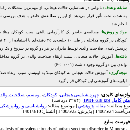
سابقه و هدف:
ناتوانی در شناسایی حالات هیجانی، از مهم‌ترین مشکلات رفتار
به شدت تحت تأثیر قرار می‌دهد. از این‌رو مطالعه‌ی حاضر با هدف بررسی تأث
.
انجام شد
مواد و روش‌‌ها:
مطالعه‌ی حاضر یک کارآزمایی بالینی است. کودکان مبتل.
کودکان در گروه مداخله در طی ۱۰ جلسه‌ی ۴۵ دقیقه‌ای با استفاده
از ۴۰ تصویر مربوط به چهار موقعیت شادی، غم، خشم و ترس، تحت آمورش قرار گرفتند
پرسش‌نامه‌ی صلاحیت والدی توسط مادران در هر دو گروه در شروع و یک روز
یافته‌ها:
آموزش حالات هیجانی، سبب ارتقاء صلاحیت والدی در گروه مداخل
.
)
>P
والدی بین دو گروه وجود داشت (۰/۰۰۱
نتیجه‌گیری:
آموزش حالات هیجانی به کودکان مبتلا به اوتیسم، سبب ارتقاء صل
.
اولویت‌های آموزشی این کودکان قرار گیرد
صلاحیت والد
،
اوتیسم
،
کودکان
،
چهره شناسی هیجانی
واژه‌های کلیدی:
(۳۲۸۴ دریافت)
[PDF 618 kb]
متن کامل
نوع مطالعه:
مقاله پژوهشي
| موضوع مقاله:
روانشناسی و روانپزشکی
دریافت: 1400/5/24 | پذیرش: 1400/6/22 | انتشار: 1401/3/10
فهرست منابع
alysis of prevalence trends of autism spectrum disorder in Minnesota.