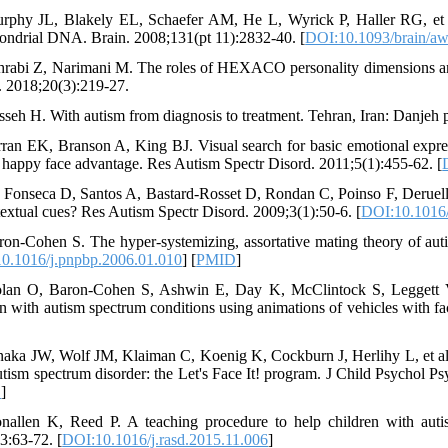
rphy JL, Blakely EL, Schaefer AM, He L, Wyrick P, Haller RG, et al. 
ondrial DNA. Brain. 2008;131(pt 11):2832-40. [
DOI:10.1093/brain/a
hrabi Z, Narimani M. The roles of HEXACO personality dimensions and a
. 2018;20(3):219-27.
sseh H. With autism from diagnosis to treatment. Tehran, Iran: Danjeh p
rran EK, Branson A, King BJ. Visual search for basic emotional expres
l happy face advantage. Res Autism Spectr Disord. 2011;5(1):455-62. [
 Fonseca D, Santos A, Bastard-Rosset D, Rondan C, Poinso F, Deruelle 
textual cues? Res Autism Spectr Disord. 2009;3(1):50-6. [
DOI:10.1016/
ron-Cohen S. The hyper-systemizing, assortative mating theory of au
0.1016/j.pnpbp.2006.01.010
] [
PMID
]
lan O, Baron-Cohen S, Ashwin E, Day K, McClintock S, Leggett V. 
en with autism spectrum conditions using animations of vehicles with fa
naka JW, Wolf JM, Klaiman C, Koenig K, Cockburn J, Herlihy L, et al. 
utism spectrum disorder: the Let's Face It! program. J Child Psychol Ps
D
]
nallen K, Reed P. A teaching procedure to help children with autis
3:63-72. [
DOI:10.1016/j.rasd.2015.11.006
]