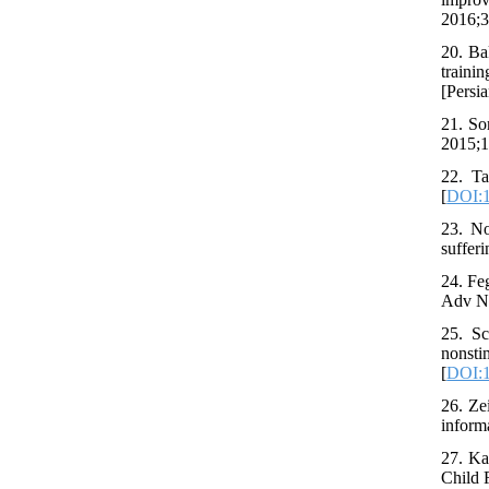
2016;3
20. Ba
traini
[Persia
21. So
2015;1
22. Ta
[
DOI:1
23. No
sufferi
24. Fe
Adv Nu
25. Sc
nonst
[
DOI:1
26. Ze
informa
27. Ka
Child 